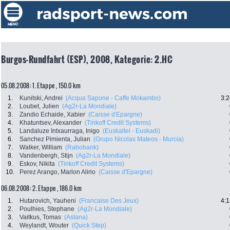
Burgos-Rundfahrt (ESP), 2008, Kategorie: 2.HC
05.08.2008: 1. Etappe , 150.0 km
1.
Kunitski, Andrei
(Acqua Sapone - Caffe Mokambo)
3:2
2.
Loubet, Julien
(Ag2r-La Mondiale)
3.
Zandio Echaide, Xabier
(Caisse d'Epargne)
4.
Khatuntsev, Alexander
(Tinkoff Credit Systems)
5.
Landaluze Intxaurraga, Inigo
(Euskaltel - Euskadi)
6.
Sanchez Pimienta, Julian
(Grupo Nicolas Mateos - Murcia)
7.
Walker, William
(Rabobank)
8.
Vandenbergh, Stijn
(Ag2r-La Mondiale)
9.
Eskov, Nikita
(Tinkoff Credit Systems)
10.
Perez Arango, Marlon Alirio
(Caisse d'Epargne)
06.08.2008: 2. Etappe , 186.0 km
1.
Hutarovich, Yauheni
(Francaise Des Jeux)
4:1
2.
Poulhies, Stephane
(Ag2r-La Mondiale)
3.
Vaitkus, Tomas
(Astana)
4.
Weylandt, Wouter
(Quick Step)