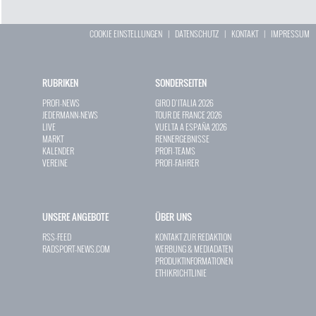
COOKIE EINSTELLUNGEN
|
DATENSCHUTZ
|
KONTAKT
|
IMPRESSUM
RUBRIKEN
SONDERSEITEN
PROFI-NEWS
GIRO D`ITALIA 2026
JEDERMANN-NEWS
TOUR DE FRANCE 2026
LIVE
VUELTA A ESPAÑA 2026
MARKT
RENNERGEBNISSE
KALENDER
PROFI-TEAMS
VEREINE
PROFI-FAHRER
UNSERE ANGEBOTE
ÜBER UNS
RSS-FEED
KONTAKT ZUR REDAKTION
RADSPORT-NEWS.COM
WERBUNG & MEDIADATEN
PRODUKTINFORMATIONEN
ETHIKRICHTLINIE