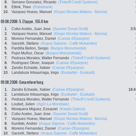
8.
Serrano Gonzalez, Ricardo
(Tinkoff Credit Systems)
9.
Eltink, Theo
(Rabobank)
10.
Vazquez Hueso, Manuel
(Grupo Nicolas Mateos - Murcia)
09.08.2008: 5. Etappe , 155.0 km
1.
Cobo Acebo, Juan Jose
(Saunier Duval-Scott)
3:5
2.
Vazquez Hueso, Manuel
(Grupo Nicolas Mateos - Murcia)
3.
Moreno Fernandez, Daniel
(Caisse d'Epargne)
4.
Garzelli, Stefano
(Acqua Sapone - Caffe Mokambo)
5.
Pardilla Bellon, Sergio
(Burgos Monumental)
6.
Pujol Muñoz, Oscar
(Burgos Monumental)
7.
Pedraza Morales, Walter Fernando
(Tinkoff Credit Systems)
8.
Rodriguez Oliver, Joaquin
(Caisse d'Epargne)
9.
Zandio Echaide, Xabier
(Caisse d'Epargne)
10.
Landaluze Intxaurraga, Inigo
(Euskaltel - Euskadi)
09.08.2008: Gesamtwertung
1.
Zandio Echaide, Xabier
(Caisse d'Epargne)
18:4
2.
Landaluze Intxaurraga, Inigo
(Euskaltel - Euskadi)
3.
Pedraza Morales, Walter Fernando
(Tinkoff Credit Systems)
4.
Loubet, Julien
(Ag2r-La Mondiale)
5.
Mosquera Miguez, Ezequiel
(Karpin Galicia)
6.
Cobo Acebo, Juan Jose
(Saunier Duval-Scott)
7.
Vazquez Hueso, Manuel
(Grupo Nicolas Mateos - Murcia)
8.
Kunitski, Andrei
(Acqua Sapone - Caffe Mokambo)
9.
Moreno Fernandez, Daniel
(Caisse d'Epargne)
10.
Garzelli, Stefano
(Acqua Sapone - Caffe Mokambo)