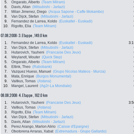
5.
Ongarato, Alberto
(Team Milram)
6.
Davis, Allan
(Mitsubishi - Jartazi)
7.
Milan Jimenez, Diego
(Acqua Sapone - Caffe Mokambo)
8.
Van Dijck, Stefan
(Mitsubishi - Jartazi)
9.
Fernandez de Larrea, Koldo
(Euskaltel - Euskadi)
10.
Rigotto, Elia
(Team Milram)
07.08.2008: 3. Etappe , 149.0 km
1.
Fernandez de Larrea, Koldo
(Euskaltel - Euskadi)
3:1
2.
Van Dijck, Stefan
(Mitsubishi - Jartazi)
3.
Hutarovich, Yauheni
(Francaise Des Jeux)
4.
Weylandt, Wouter
(Quick Step)
5.
Ongarato, Alberto
(Team Milram)
6.
Eltink, Theo
(Rabobank)
7.
Vazquez Hueso, Manuel
(Grupo Nicolas Mateos - Murcia)
8.
Mata, Enrique
(Burgos Monumental)
9.
Vaitkus, Tomas
(Astana)
10.
Mangel, Laurent
(Ag2r-La Mondiale)
08.08.2008: 4. Etappe , 162.0 km
1.
Hutarovich, Yauheni
(Francaise Des Jeux)
3:5
2.
Vaitkus, Tomas
(Astana)
3.
Rigotto, Elia
(Team Milram)
4.
Van Dijck, Stefan
(Mitsubishi - Jartazi)
5.
Davis, Allan
(Mitsubishi - Jartazi)
6.
Perez Arango, Marlon Alirio
(Caisse d'Epargne)
7.
Otxotorena Arraras, Xabat
(Extremadura - Grupo Gallardo)