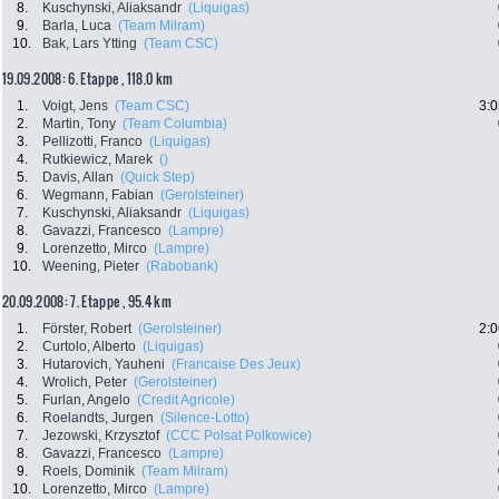
8.
Kuschynski, Aliaksandr
(Liquigas)
9.
Barla, Luca
(Team Milram)
10.
Bak, Lars Ytting
(Team CSC)
19.09.2008: 6. Etappe , 118.0 km
1.
Voigt, Jens
(Team CSC)
3:0
2.
Martin, Tony
(Team Columbia)
3.
Pellizotti, Franco
(Liquigas)
4.
Rutkiewicz, Marek
()
5.
Davis, Allan
(Quick Step)
6.
Wegmann, Fabian
(Gerolsteiner)
7.
Kuschynski, Aliaksandr
(Liquigas)
8.
Gavazzi, Francesco
(Lampre)
9.
Lorenzetto, Mirco
(Lampre)
10.
Weening, Pieter
(Rabobank)
20.09.2008: 7. Etappe , 95.4 km
1.
Förster, Robert
(Gerolsteiner)
2:0
2.
Curtolo, Alberto
(Liquigas)
3.
Hutarovich, Yauheni
(Francaise Des Jeux)
4.
Wrolich, Peter
(Gerolsteiner)
5.
Furlan, Angelo
(Credit Agricole)
6.
Roelandts, Jurgen
(Silence-Lotto)
7.
Jezowski, Krzysztof
(CCC Polsat Polkowice)
8.
Gavazzi, Francesco
(Lampre)
9.
Roels, Dominik
(Team Milram)
10.
Lorenzetto, Mirco
(Lampre)