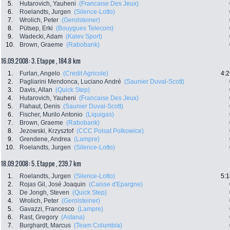
5.
Hutarovich, Yauheni
(Francaise Des Jeux)
6.
Roelandts, Jurgen
(Silence-Lotto)
7.
Wrolich, Peter
(Gerolsteiner)
8.
Pütsep, Erki
(Bouygues Telecom)
9.
Wadecki, Adam
(Kalev Sport)
10.
Brown, Graeme
(Rabobank)
16.09.2008: 3. Etappe , 184.8 km
1.
Furlan, Angelo
(Credit Agricole)
4:2
2.
Pagliarini Mendonca, Luciano André
(Saunier Duval-Scott)
3.
Davis, Allan
(Quick Step)
4.
Hutarovich, Yauheni
(Francaise Des Jeux)
5.
Flahaut, Denis
(Saunier Duval-Scott)
6.
Fischer, Murilo Antonio
(Liquigas)
7.
Brown, Graeme
(Rabobank)
8.
Jezowski, Krzysztof
(CCC Polsat Polkowice)
9.
Grendene, Andrea
(Lampre)
10.
Roelandts, Jurgen
(Silence-Lotto)
18.09.2008: 5. Etappe , 239.7 km
1.
Roelandts, Jurgen
(Silence-Lotto)
5:1
2.
Rojas Gil, José Joaquin
(Caisse d'Epargne)
3.
De Jongh, Steven
(Quick Step)
4.
Wrolich, Peter
(Gerolsteiner)
5.
Gavazzi, Francesco
(Lampre)
6.
Rast, Gregory
(Astana)
7.
Burghardt, Marcus
(Team Columbia)