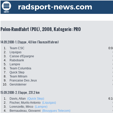
Polen-Rundfahrt (POL), 2008, Kategorie: PRO
14.09.2008: 1. Etappe , 4.0 km (Teamzeitfahren)
1.
Team CSC
0:0
2.
Liquigas
3.
Caisse d'Epargne
4.
Rabobank
5.
Lampre
6.
Team Columbia
7.
Quick Step
8.
Team Milram
9.
Francaise Des Jeux
10.
Gerolsteiner
15.09.2008: 2. Etappe , 231.2 km
1.
Davis, Allan
(Quick Step)
6:1
2.
Fischer, Murilo Antonio
(Liquigas)
3.
Lorenzetto, Mirco
(Lampre)
4.
Bernaudeau, Giovanni
(Bouygues Telecom)