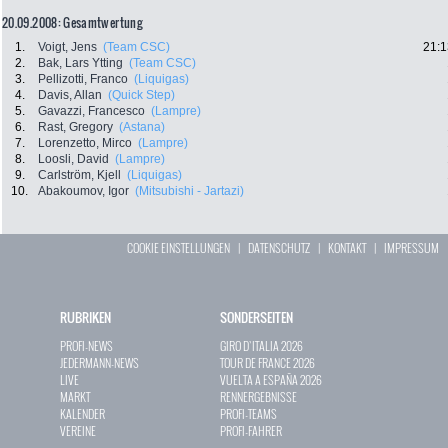
20.09.2008: Gesamtwertung
1.
Voigt, Jens
(Team CSC)
21:1
2.
Bak, Lars Ytting
(Team CSC)
3.
Pellizotti, Franco
(Liquigas)
4.
Davis, Allan
(Quick Step)
5.
Gavazzi, Francesco
(Lampre)
6.
Rast, Gregory
(Astana)
7.
Lorenzetto, Mirco
(Lampre)
8.
Loosli, David
(Lampre)
9.
Carlström, Kjell
(Liquigas)
10.
Abakoumov, Igor
(Mitsubishi - Jartazi)
COOKIE EINSTELLUNGEN
|
DATENSCHUTZ
|
KONTAKT
|
IMPRESSUM
RUBRIKEN
SONDERSEITEN
PROFI-NEWS
GIRO D`ITALIA 2026
JEDERMANN-NEWS
TOUR DE FRANCE 2026
LIVE
VUELTA A ESPAÑA 2026
MARKT
RENNERGEBNISSE
KALENDER
PROFI-TEAMS
VEREINE
PROFI-FAHRER