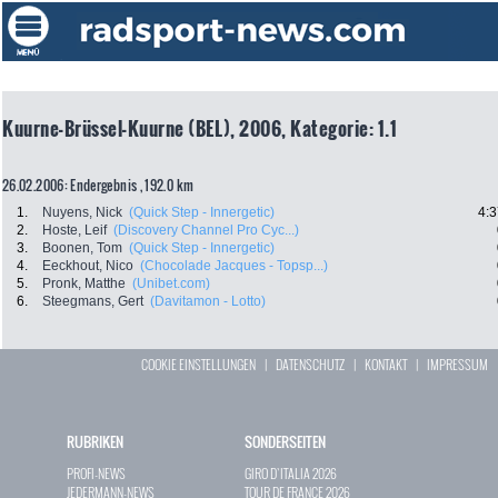
Kuurne-Brüssel-Kuurne (BEL), 2006, Kategorie: 1.1
26.02.2006: Endergebnis , 192.0 km
1.
Nuyens, Nick
(Quick Step - Innergetic)
4:3
2.
Hoste, Leif
(Discovery Channel Pro Cyc...)
3.
Boonen, Tom
(Quick Step - Innergetic)
4.
Eeckhout, Nico
(Chocolade Jacques - Topsp...)
5.
Pronk, Matthe
(Unibet.com)
6.
Steegmans, Gert
(Davitamon - Lotto)
COOKIE EINSTELLUNGEN
|
DATENSCHUTZ
|
KONTAKT
|
IMPRESSUM
RUBRIKEN
SONDERSEITEN
PROFI-NEWS
GIRO D`ITALIA 2026
JEDERMANN-NEWS
TOUR DE FRANCE 2026