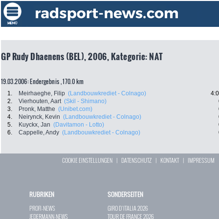
GP Rudy Dhaenens (BEL), 2006, Kategorie: NAT
19.03.2006: Endergebnis , 170.0 km
1.
Meirhaeghe, Filip
(Landbouwkrediet - Colnago)
4:
2.
Vierhouten, Aart
(Skil - Shimano)
3.
Pronk, Matthe
(Unibet.com)
4.
Neirynck, Kevin
(Landbouwkrediet - Colnago)
5.
Kuyckx, Jan
(Davitamon - Lotto)
6.
Cappelle, Andy
(Landbouwkrediet - Colnago)
COOKIE EINSTELLUNGEN
|
DATENSCHUTZ
|
KONTAKT
|
IMPRESSUM
RUBRIKEN
SONDERSEITEN
PROFI-NEWS
GIRO D`ITALIA 2026
JEDERMANN-NEWS
TOUR DE FRANCE 2026