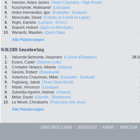
4.
Hansen, Adam James
(Team Columbia - High Road)
5.
Kuschynski, Aliaksandr
(Liquigas)
6.
Anton Hernandez, Igor
(Euskaltel - Euskadi)
7.
Moncoutie, David
(Cofidis, le Credit en Ligne)
8.
Righi, Daniele
(Lampre - N.G.C)
9.
Dupont, Hubert
(Ag2r-La Mondiale)
10.
Wynants, Maarten
(Quick Step)
Alle Platzierungen
14.06.2009: Gesamtwertung
1.
Valverde Belmonte, Alejandro
(Caisse d'Epargne)
26:3
2.
Evans, Cadel
(Silence-Lotto)
3.
Contador Velasco, Alberto
(Astana)
4.
Gesink, Robert
(Rabobank)
5.
Astarloza Chaurreau, Mikel
(Euskaltel - Euskadi)
6.
Fuglsang, Jakob
(Team Saxo Bank)
7.
Nibali, Vincenzo
(Liquigas)
8.
Zubeldia Aguirre, Haimar
(Astana)
9.
Millar, David
(Garmin - Slipstream)
10.
Le Mevel, Christophe
(Francaise des Jeux)
Alle Platzierungen
COOKIE EINSTELLUNGEN
|
DATENSCHUTZ
|
KONTAKT
|
IMPRESSUM