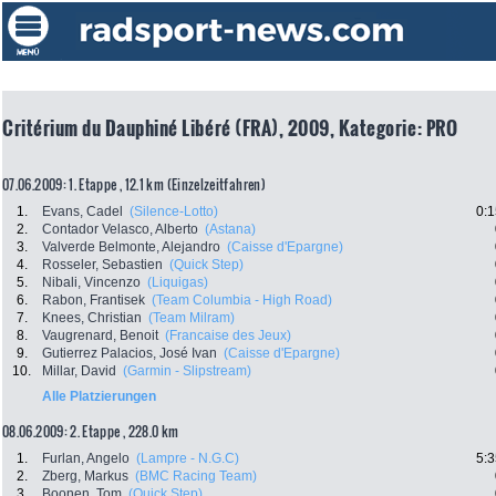
Critérium du Dauphiné Libéré (FRA), 2009, Kategorie: PRO
07.06.2009: 1. Etappe , 12.1 km (Einzelzeitfahren)
1.
Evans, Cadel
(Silence-Lotto)
0:1
2.
Contador Velasco, Alberto
(Astana)
3.
Valverde Belmonte, Alejandro
(Caisse d'Epargne)
4.
Rosseler, Sebastien
(Quick Step)
5.
Nibali, Vincenzo
(Liquigas)
6.
Rabon, Frantisek
(Team Columbia - High Road)
7.
Knees, Christian
(Team Milram)
8.
Vaugrenard, Benoit
(Francaise des Jeux)
9.
Gutierrez Palacios, José Ivan
(Caisse d'Epargne)
10.
Millar, David
(Garmin - Slipstream)
Alle Platzierungen
08.06.2009: 2. Etappe , 228.0 km
1.
Furlan, Angelo
(Lampre - N.G.C)
5:3
2.
Zberg, Markus
(BMC Racing Team)
3.
Boonen, Tom
(Quick Step)