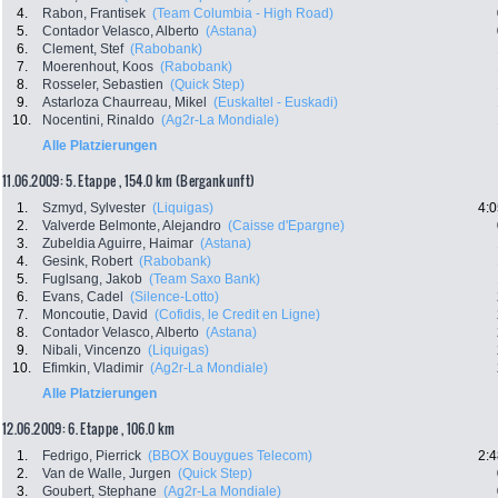
4.
Rabon, Frantisek
(Team Columbia - High Road)
5.
Contador Velasco, Alberto
(Astana)
6.
Clement, Stef
(Rabobank)
7.
Moerenhout, Koos
(Rabobank)
8.
Rosseler, Sebastien
(Quick Step)
9.
Astarloza Chaurreau, Mikel
(Euskaltel - Euskadi)
10.
Nocentini, Rinaldo
(Ag2r-La Mondiale)
Alle Platzierungen
11.06.2009: 5. Etappe , 154.0 km (Bergankunft)
1.
Szmyd, Sylvester
(Liquigas)
4:0
2.
Valverde Belmonte, Alejandro
(Caisse d'Epargne)
3.
Zubeldia Aguirre, Haimar
(Astana)
4.
Gesink, Robert
(Rabobank)
5.
Fuglsang, Jakob
(Team Saxo Bank)
6.
Evans, Cadel
(Silence-Lotto)
7.
Moncoutie, David
(Cofidis, le Credit en Ligne)
8.
Contador Velasco, Alberto
(Astana)
9.
Nibali, Vincenzo
(Liquigas)
10.
Efimkin, Vladimir
(Ag2r-La Mondiale)
Alle Platzierungen
12.06.2009: 6. Etappe , 106.0 km
1.
Fedrigo, Pierrick
(BBOX Bouygues Telecom)
2:4
2.
Van de Walle, Jurgen
(Quick Step)
3.
Goubert, Stephane
(Ag2r-La Mondiale)