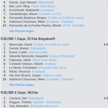
4.
Garate, Juan Manuel
(Rabobank)
5.
Bak, Lars Ytting
(Team Saxo Bank)
6.
Kuschynski, Aliaksandr
(Liquigas)
7.
Santambrogio, Mauro
(Lampre - N.G.C)
8.
Fernandez Bustinza, Bingen
(Cofidis, le Credit en Ligne)
9.
Astarloza Chaurreau, Mikel
(Euskaltel - Euskadi)
10.
Fernandez de la Puebla Ramos, Alberto
(FUJI - Servetto)
Alle Platzierungen
13.06.2009: 7. Etappe , 157.0 km (Bergankunft)
1.
Moncoutie, David
(Cofidis, le Credit en Ligne)
4:4
2.
Gesink, Robert
(Rabobank)
3.
Evans, Cadel
(Silence-Lotto)
4.
Valverde Belmonte, Alejandro
(Caisse d'Epargne)
5.
Fuglsang, Jakob
(Team Saxo Bank)
6.
Contador Velasco, Alberto
(Astana)
7.
Le Mevel, Christophe
(Francaise des Jeux)
8.
Nibali, Vincenzo
(Liquigas)
9.
Van Den Broeck, Jurgen
(Silence-Lotto)
10.
Astarloza Chaurreau, Mikel
(Euskaltel - Euskadi)
Alle Platzierungen
14.06.2009: 8. Etappe , 146.0 km
1.
Clement, Stef
(Rabobank)
3:3
2.
Duggan, Timothy
(Garmin - Slipstream)
3.
Joly, Sebastien
(Francaise des Jeux)