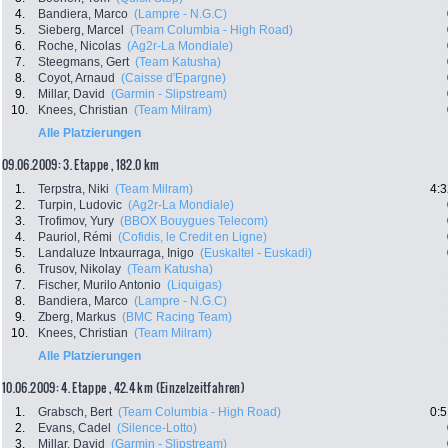
4.
Bandiera, Marco
(Lampre - N.G.C)
5.
Sieberg, Marcel
(Team Columbia - High Road)
6.
Roche, Nicolas
(Ag2r-La Mondiale)
7.
Steegmans, Gert
(Team Katusha)
8.
Coyot, Arnaud
(Caisse d'Epargne)
9.
Millar, David
(Garmin - Slipstream)
10.
Knees, Christian
(Team Milram)
Alle Platzierungen
09.06.2009: 3. Etappe , 182.0 km
1.
Terpstra, Niki
(Team Milram)
4:3
2.
Turpin, Ludovic
(Ag2r-La Mondiale)
3.
Trofimov, Yury
(BBOX Bouygues Telecom)
4.
Pauriol, Rémi
(Cofidis, le Credit en Ligne)
5.
Landaluze Intxaurraga, Inigo
(Euskaltel - Euskadi)
6.
Trusov, Nikolay
(Team Katusha)
7.
Fischer, Murilo Antonio
(Liquigas)
8.
Bandiera, Marco
(Lampre - N.G.C)
9.
Zberg, Markus
(BMC Racing Team)
10.
Knees, Christian
(Team Milram)
Alle Platzierungen
10.06.2009: 4. Etappe , 42.4 km (Einzelzeitfahren)
1.
Grabsch, Bert
(Team Columbia - High Road)
0:5
2.
Evans, Cadel
(Silence-Lotto)
3.
Millar, David
(Garmin - Slipstream)