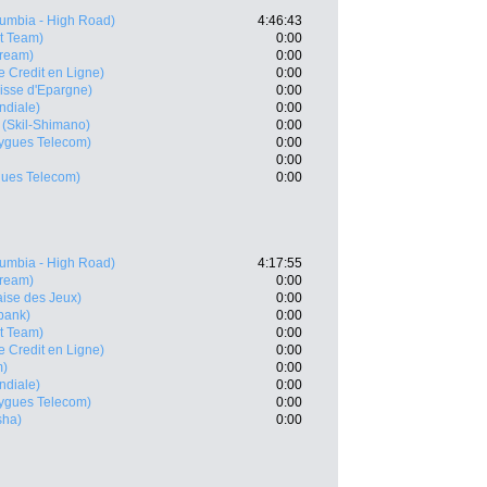
umbia - High Road)
4:46:43
t Team)
0:00
tream)
0:00
le Credit en Ligne)
0:00
isse d'Epargne)
0:00
ndiale)
0:00
(Skil-Shimano)
0:00
ygues Telecom)
0:00
0:00
ues Telecom)
0:00
umbia - High Road)
4:17:55
tream)
0:00
aise des Jeux)
0:00
bank)
0:00
t Team)
0:00
le Credit en Ligne)
0:00
m)
0:00
ndiale)
0:00
ygues Telecom)
0:00
sha)
0:00