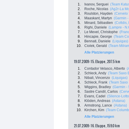
1.
Ivanov, Serguei
(Team Katu
2.
Roche, Nicolas
(Ag2r-La Mo
3.
Roulston, Hayden
(Cervelo
4.
Maaskant, Martyn
(Garmin -
5.
Minard, Sébastien
(Cofidis,
6.
Righi, Daniele
(Lampre - N.
7.
Le Mevel, Christophe
(Fran
8.
Hincapie, George
(Team Co
9.
Bennati, Daniele
(Liquigas)
10.
Ciolek, Gerald
(Team Milra
Alle Platzierungen
19.07.2009: 15. Etappe , 207.5 km
1.
Contador Velasco, Alberto
(
2.
Schleck, Andy
(Team Saxo 
3.
Nibali, Vincenzo
(Liquigas)
4.
Schleck, Frank
(Team Saxo 
5.
Wiggins, Bradley
(Garmin - 
6.
Sastre Candil, Carlos
(Cerv
7.
Evans, Cadel
(Silence-Lotto
8.
Klöden, Andreas
(Astana)
9.
Armstrong, Lance
(Astana)
10.
Kirchen, Kim
(Team Columbi
Alle Platzierungen
21.07.2009: 16. Etappe , 159.0 km