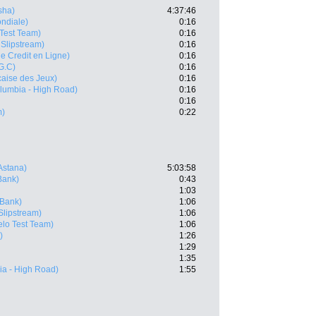
sha)
4:37:46
ndiale)
0:16
 Test Team)
0:16
 Slipstream)
0:16
 le Credit en Ligne)
0:16
G.C)
0:16
caise des Jeux)
0:16
lumbia - High Road)
0:16
0:16
m)
0:22
Astana)
5:03:58
Bank)
0:43
1:03
Bank)
1:06
Slipstream)
1:06
elo Test Team)
1:06
)
1:26
1:29
1:35
a - High Road)
1:55