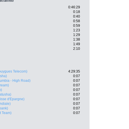
eitfahren)
0:46:29
0:18
0:40
0:58
0:59
1:23
1:29
1:38
1:49
2:10
uygues Telecom)
4:29:35
sha)
0:07
umbia - High Road)
0:07
tream)
0:07
m)
0:07
atusha)
0:07
isse d'Epargne)
0:07
ndiale)
0:07
bank)
0:07
t Team)
0:07