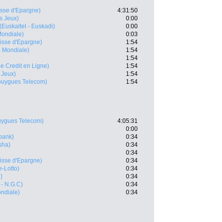
isse d'Epargne)
4:31:50
s Jeux)
0:00
(Euskaltel - Euskadi)
0:00
Mondiale)
0:03
isse d'Epargne)
1:54
a Mondiale)
1:54
1:54
 le Credit en Ligne)
1:54
 Jeux)
1:54
uygues Telecom)
1:54
ygues Telecom)
4:05:31
0:00
bank)
0:34
sha)
0:34
0:34
isse d'Epargne)
0:34
e-Lotto)
0:34
)
0:34
- N.G.C)
0:34
ndiale)
0:34