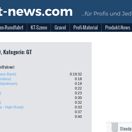
en-Rundfahrt
KT-Szene
Gravel
Profi-Material
Produkt-News
, Kategorie: GT
zeitfahren)
axo Bank)
0:19:32
Astana)
0:18
Slipstream)
0:19
0:22
)
0:23
0:30
)
0:32
a - High Road)
0:33
0:37
0:40
Steady