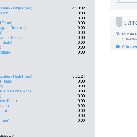
umbia - High Road)
4:30:02
tream)
0:00
0:00
LIVE-T
t Team)
0:00
ygues Telecom)
0:00
m)
0:00
Tour de
ygues Telecom)
0:00
7. Etappe
ndiale)
0:00
Alle Liv
o)
0:00
ndiale)
0:00
umbia - High Road)
5:01:24
t Team)
0:00
o)
0:00
 le Credit en Ligne)
0:00
)
0:00
axo Bank)
0:00
lram)
0:00
ano)
0:00
0:00
lram)
0:00