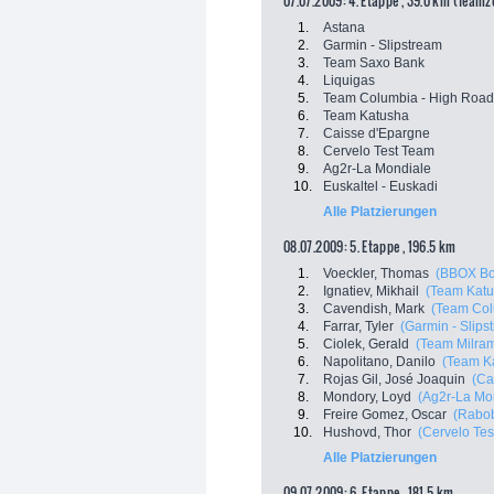
07.07.2009: 4. Etappe , 39.0 km (Teamz
1.
Astana
2.
Garmin - Slipstream
3.
Team Saxo Bank
4.
Liquigas
5.
Team Columbia - High Road
6.
Team Katusha
7.
Caisse d'Epargne
8.
Cervelo Test Team
9.
Ag2r-La Mondiale
10.
Euskaltel - Euskadi
Alle Platzierungen
08.07.2009: 5. Etappe , 196.5 km
1.
Voeckler, Thomas
(BBOX Bo
2.
Ignatiev, Mikhail
(Team Katu
3.
Cavendish, Mark
(Team Col
4.
Farrar, Tyler
(Garmin - Slips
5.
Ciolek, Gerald
(Team Milra
6.
Napolitano, Danilo
(Team K
7.
Rojas Gil, José Joaquin
(Ca
8.
Mondory, Loyd
(Ag2r-La Mo
9.
Freire Gomez, Oscar
(Rabo
10.
Hushovd, Thor
(Cervelo Tes
Alle Platzierungen
09.07.2009: 6. Etappe , 181.5 km