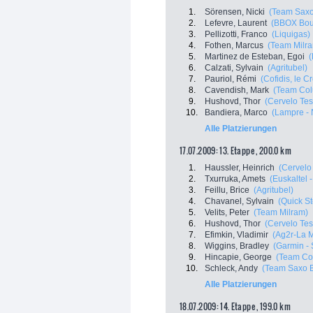
1.
Sörensen, Nicki
(Team Saxo
2.
Lefevre, Laurent
(BBOX Bou
3.
Pellizotti, Franco
(Liquigas)
4.
Fothen, Marcus
(Team Milr
5.
Martinez de Esteban, Egoi
(
6.
Calzati, Sylvain
(Agritubel)
7.
Pauriol, Rémi
(Cofidis, le C
8.
Cavendish, Mark
(Team Col
9.
Hushovd, Thor
(Cervelo Tes
10.
Bandiera, Marco
(Lampre - 
Alle Platzierungen
17.07.2009: 13. Etappe , 200.0 km
1.
Haussler, Heinrich
(Cervelo
2.
Txurruka, Amets
(Euskaltel 
3.
Feillu, Brice
(Agritubel)
4.
Chavanel, Sylvain
(Quick S
5.
Velits, Peter
(Team Milram)
6.
Hushovd, Thor
(Cervelo Tes
7.
Efimkin, Vladimir
(Ag2r-La 
8.
Wiggins, Bradley
(Garmin - 
9.
Hincapie, George
(Team Co
10.
Schleck, Andy
(Team Saxo 
Alle Platzierungen
18.07.2009: 14. Etappe , 199.0 km