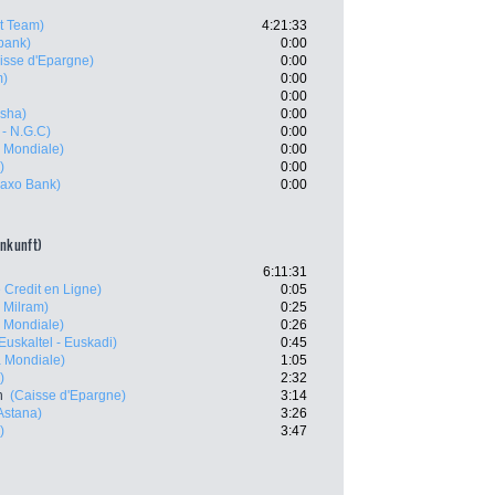
t Team)
4:21:33
bank)
0:00
isse d'Epargne)
0:00
m)
0:00
0:00
sha)
0:00
- N.G.C)
0:00
 Mondiale)
0:00
)
0:00
axo Bank)
0:00
ankunft)
6:11:31
e Credit en Ligne)
0:05
 Milram)
0:25
 Mondiale)
0:26
Euskaltel - Euskadi)
0:45
a Mondiale)
1:05
)
2:32
n
(Caisse d'Epargne)
3:14
Astana)
3:26
)
3:47