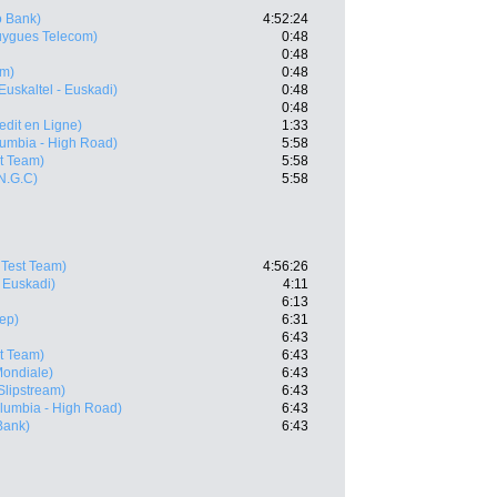
 Bank)
4:52:24
ygues Telecom)
0:48
0:48
am)
0:48
Euskaltel - Euskadi)
0:48
0:48
redit en Ligne)
1:33
umbia - High Road)
5:58
t Team)
5:58
N.G.C)
5:58
 Test Team)
4:56:26
- Euskadi)
4:11
6:13
tep)
6:31
6:43
t Team)
6:43
Mondiale)
6:43
Slipstream)
6:43
lumbia - High Road)
6:43
Bank)
6:43