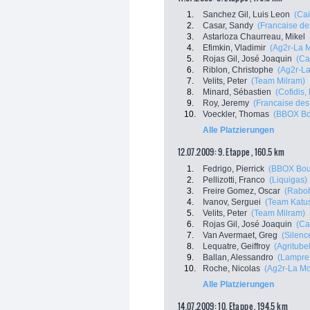
1.
Sanchez Gil, Luis Leon
(Ca
2.
Casar, Sandy
(Francaise de
3.
Astarloza Chaurreau, Mikel
4.
Efimkin, Vladimir
(Ag2r-La 
5.
Rojas Gil, José Joaquin
(Ca
6.
Riblon, Christophe
(Ag2r-L
7.
Velits, Peter
(Team Milram)
8.
Minard, Sébastien
(Cofidis,
9.
Roy, Jeremy
(Francaise des
10.
Voeckler, Thomas
(BBOX Bo
Alle Platzierungen
12.07.2009: 9. Etappe , 160.5 km
1.
Fedrigo, Pierrick
(BBOX Bou
2.
Pellizotti, Franco
(Liquigas)
3.
Freire Gomez, Oscar
(Rabo
4.
Ivanov, Serguei
(Team Katu
5.
Velits, Peter
(Team Milram)
6.
Rojas Gil, José Joaquin
(Ca
7.
Van Avermaet, Greg
(Silenc
8.
Lequatre, Geiffroy
(Agritubel
9.
Ballan, Alessandro
(Lampre 
10.
Roche, Nicolas
(Ag2r-La Mo
Alle Platzierungen
14.07.2009: 10. Etappe , 194.5 km