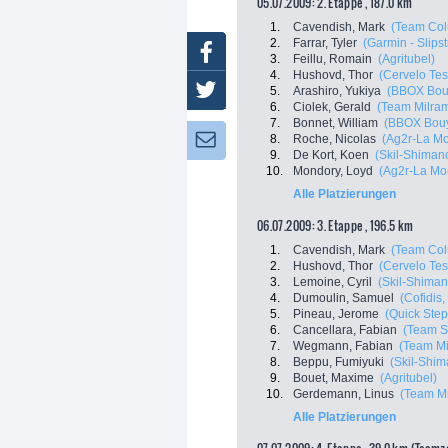
05.07.2009: 2. Etappe , 187.0 km
1.
Cavendish, Mark
(Team Col
2.
Farrar, Tyler
(Garmin - Slips
Facebook
3.
Feillu, Romain
(Agritubel)
4.
Hushovd, Thor
(Cervelo Tes
Twitter
5.
Arashiro, Yukiya
(BBOX Bou
6.
Ciolek, Gerald
(Team Milra
7.
Bonnet, William
(BBOX Bou
8.
Roche, Nicolas
(Ag2r-La Mo
Newsletter:
9.
De Kort, Koen
(Skil-Shiman
10.
Mondory, Loyd
(Ag2r-La Mo
Alle Platzierungen
06.07.2009: 3. Etappe , 196.5 km
1.
Cavendish, Mark
(Team Col
2.
Hushovd, Thor
(Cervelo Tes
3.
Lemoine, Cyril
(Skil-Shiman
4.
Dumoulin, Samuel
(Cofidis,
5.
Pineau, Jerome
(Quick Step
6.
Cancellara, Fabian
(Team S
7.
Wegmann, Fabian
(Team Mi
8.
Beppu, Fumiyuki
(Skil-Shim
9.
Bouet, Maxime
(Agritubel)
10.
Gerdemann, Linus
(Team Mi
Alle Platzierungen