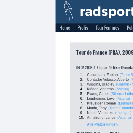
Home
Profis
Tour Femmes
Pol
Tour de France (FRA), 2009
04.07.2009: 1. Etappe , 15.5 km (Einzel
1.
Cancellara, Fabian
(Team S
2.
Contador Velasco, Alberto
(
3.
Wiggins, Bradley
(Garmin - 
4.
Klöden, Andreas
(Astana)
5.
Evans, Cadel
(Silence-Lotto
6.
Leipheimer, Levy
(Astana)
7.
Kreuziger, Roman
(Liquigas
8.
Martin, Tony
(Team Columbi
9.
Nibali, Vincenzo
(Liquigas)
10.
Armstrong, Lance
(Astana)
Alle Platzierungen