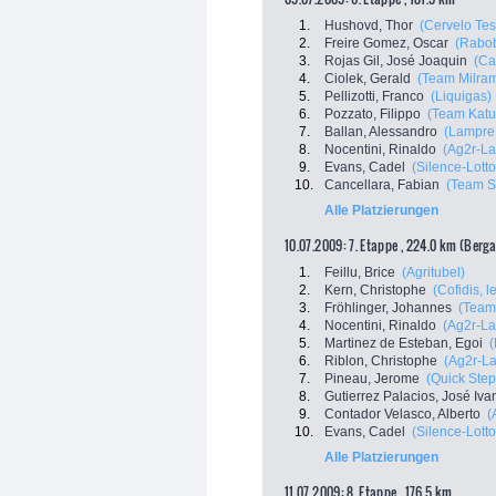
1.
Hushovd, Thor
(Cervelo Tes
2.
Freire Gomez, Oscar
(Rabo
3.
Rojas Gil, José Joaquin
(Ca
4.
Ciolek, Gerald
(Team Milra
5.
Pellizotti, Franco
(Liquigas)
6.
Pozzato, Filippo
(Team Katu
7.
Ballan, Alessandro
(Lampre 
8.
Nocentini, Rinaldo
(Ag2r-La
9.
Evans, Cadel
(Silence-Lotto
10.
Cancellara, Fabian
(Team S
Alle Platzierungen
10.07.2009: 7. Etappe , 224.0 km (Berg
1.
Feillu, Brice
(Agritubel)
2.
Kern, Christophe
(Cofidis, l
3.
Fröhlinger, Johannes
(Team
4.
Nocentini, Rinaldo
(Ag2r-La
5.
Martinez de Esteban, Egoi
(
6.
Riblon, Christophe
(Ag2r-L
7.
Pineau, Jerome
(Quick Step
8.
Gutierrez Palacios, José Iva
9.
Contador Velasco, Alberto
(
10.
Evans, Cadel
(Silence-Lotto
Alle Platzierungen
11.07.2009: 8. Etappe , 176.5 km