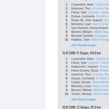
1.
Cavendish, Mark
(Team Col
2.
Hushovd, Thor
(Cervelo Tes
3.
Farrar, Tyler
(Garmin - Slips
4.
Duque, Leonardo
(Cofidis, 
5.
Rojas Gil, José Joaquin
(Ca
6.
Mondory, Loyd
(Ag2r-La Mo
7.
Van Hummel, Kenny Robert
8.
Bonnet, William
(BBOX Bou
9.
Bennati, Daniele
(Liquigas)
10.
Haddou, Said
(BBOX Bouyg
Alle Platzierungen
15.07.2009: 11. Etappe , 192.0 km
1.
Cavendish, Mark
(Team Col
2.
Farrar, Tyler
(Garmin - Slips
3.
Hutarovich, Yauheni
(Franc
4.
Freire Gomez, Oscar
(Rabo
5.
Hushovd, Thor
(Cervelo Tes
6.
Duque, Leonardo
(Cofidis, 
7.
Ciolek, Gerald
(Team Milra
8.
Mondory, Loyd
(Ag2r-La Mo
9.
Bonnet, William
(BBOX Bou
10.
Trusov, Nikolay
(Team Katu
Alle Platzierungen
16.07.2009: 12. Etappe , 211.5 km