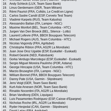
18.
Andy Schleck (LUX, Team Saxo Bank)
19.
Linus Gerdemann (GER, Team Milram)
20.
Rémi Pauriol (FRA, Cofidis, Le Credit en Ligne)
21.
Carlos Sastre Candil (ESP, Cervelo Test Team)
22.
Vladimir Karpets (RUS, Team Katusha)
23.
Alessandro Ballan (ITA, Lampre - NGC)
24.
Maxime Monfort (BEL, Team Columbia - HTC)
25.
Jurgen Van Den Broeck (BEL, Silence - Lotto)
26.
Laurent Lefevre (FRA, BBOX Bouygues Telecom)
27.
Michael Rogers (AUS, Team Columbia - HTC)
28.
Nicolas Vogondy (FRA, Agritubel)
29.
Christophe Riblon (FRA, AG2R La Mondiale)
30.
Juan Jose Oroz Ugalde (ESP, Euskaltel - Euskadi)
31.
Robert Gesink (NED, Rabobank)
32.
Gorka Verdugo Marcotegui (ESP, Euskaltel - Euskadi)
33.
Sergio Miguel Moreira Paulinho (POR, Astana)
34.
George Hincapie (USA, Team Columbia - HTC)
35.
Marzio Bruseghin (ITA, Lampre - NGC)
36.
William Bonnet (FRA, BBOX Bouygues Telecom)
37.
Danny Pate (USA, Garmin - Slipstream)
38.
Jens Voigt (GER, Team Saxo Bank)
39.
Kurt-Asle Arvesen (NOR, Team Saxo Bank)
40.
Rinaldo Nocentini (ITA, AG2R La Mondiale)
41.
Brian Vandborg (DEN, Liquigas)
42.
Luis Pasamontes Rodriguez (ESP, Caisse d'Epargne)
43.
Nicholas Roche (IRL, AG2R La Mondiale)
44.
Ryder Hesjedal (CAN, Garmin - Slipstream)
45.
David Lelay (FRA, Agritubel)