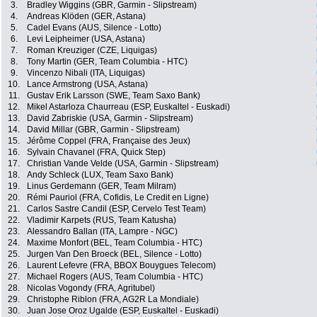
3.
Bradley Wiggins (GBR, Garmin - Slipstream)
4.
Andreas Klöden (GER, Astana)
5.
Cadel Evans (AUS, Silence - Lotto)
6.
Levi Leipheimer (USA, Astana)
7.
Roman Kreuziger (CZE, Liquigas)
8.
Tony Martin (GER, Team Columbia - HTC)
9.
Vincenzo Nibali (ITA, Liquigas)
10.
Lance Armstrong (USA, Astana)
11.
Gustav Erik Larsson (SWE, Team Saxo Bank)
12.
Mikel Astarloza Chaurreau (ESP, Euskaltel - Euskadi)
13.
David Zabriskie (USA, Garmin - Slipstream)
14.
David Millar (GBR, Garmin - Slipstream)
15.
Jérôme Coppel (FRA, Française des Jeux)
16.
Sylvain Chavanel (FRA, Quick Step)
17.
Christian Vande Velde (USA, Garmin - Slipstream)
18.
Andy Schleck (LUX, Team Saxo Bank)
19.
Linus Gerdemann (GER, Team Milram)
20.
Rémi Pauriol (FRA, Cofidis, Le Credit en Ligne)
21.
Carlos Sastre Candil (ESP, Cervelo Test Team)
22.
Vladimir Karpets (RUS, Team Katusha)
23.
Alessandro Ballan (ITA, Lampre - NGC)
24.
Maxime Monfort (BEL, Team Columbia - HTC)
25.
Jurgen Van Den Broeck (BEL, Silence - Lotto)
26.
Laurent Lefevre (FRA, BBOX Bouygues Telecom)
27.
Michael Rogers (AUS, Team Columbia - HTC)
28.
Nicolas Vogondy (FRA, Agritubel)
29.
Christophe Riblon (FRA, AG2R La Mondiale)
30.
Juan Jose Oroz Ugalde (ESP, Euskaltel - Euskadi)