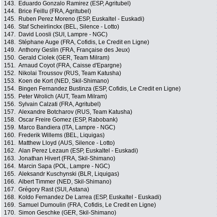
143.
Eduardo Gonzalo Ramirez (ESP, Agritubel)
144.
Brice Feillu (FRA, Agritubel)
145.
Ruben Perez Moreno (ESP, Euskaltel - Euskadi)
146.
Staf Scheirlinckx (BEL, Silence - Lotto)
147.
David Loosli (SUI, Lampre - NGC)
148.
Stéphane Auge (FRA, Cofidis, Le Credit en Ligne)
149.
Anthony Geslin (FRA, Française des Jeux)
150.
Gerald Ciolek (GER, Team Milram)
151.
Arnaud Coyot (FRA, Caisse d'Epargne)
152.
Nikolai Troussov (RUS, Team Katusha)
153.
Koen de Kort (NED, Skil-Shimano)
154.
Bingen Fernandez Bustinza (ESP, Cofidis, Le Credit en Ligne)
155.
Peter Wrolich (AUT, Team Milram)
156.
Sylvain Calzati (FRA, Agritubel)
157.
Alexandre Botcharov (RUS, Team Katusha)
158.
Oscar Freire Gomez (ESP, Rabobank)
159.
Marco Bandiera (ITA, Lampre - NGC)
160.
Frederik Willems (BEL, Liquigas)
161.
Matthew Lloyd (AUS, Silence - Lotto)
162.
Alan Perez Lezaun (ESP, Euskaltel - Euskadi)
163.
Jonathan Hivert (FRA, Skil-Shimano)
164.
Marcin Sapa (POL, Lampre - NGC)
165.
Aleksandr Kuschynski (BLR, Liquigas)
166.
Albert Timmer (NED, Skil-Shimano)
167.
Grégory Rast (SUI, Astana)
168.
Koldo Fernandez De Larrea (ESP, Euskaltel - Euskadi)
169.
Samuel Dumoulin (FRA, Cofidis, Le Credit en Ligne)
170.
Simon Geschke (GER, Skil-Shimano)