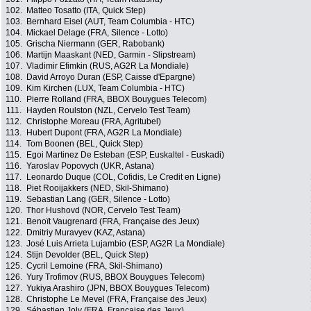
102.
Matteo Tosatto (ITA, Quick Step)
103.
Bernhard Eisel (AUT, Team Columbia - HTC)
104.
Mickael Delage (FRA, Silence - Lotto)
105.
Grischa Niermann (GER, Rabobank)
106.
Martijn Maaskant (NED, Garmin - Slipstream)
107.
Vladimir Efimkin (RUS, AG2R La Mondiale)
108.
David Arroyo Duran (ESP, Caisse d'Epargne)
109.
Kim Kirchen (LUX, Team Columbia - HTC)
110.
Pierre Rolland (FRA, BBOX Bouygues Telecom)
111.
Hayden Roulston (NZL, Cervelo Test Team)
112.
Christophe Moreau (FRA, Agritubel)
113.
Hubert Dupont (FRA, AG2R La Mondiale)
114.
Tom Boonen (BEL, Quick Step)
115.
Egoi Martinez De Esteban (ESP, Euskaltel - Euskadi)
116.
Yaroslav Popovych (UKR, Astana)
117.
Leonardo Duque (COL, Cofidis, Le Credit en Ligne)
118.
Piet Rooijakkers (NED, Skil-Shimano)
119.
Sebastian Lang (GER, Silence - Lotto)
120.
Thor Hushovd (NOR, Cervelo Test Team)
121.
Benoït Vaugrenard (FRA, Française des Jeux)
122.
Dmitriy Muravyev (KAZ, Astana)
123.
José Luis Arrieta Lujambio (ESP, AG2R La Mondiale)
124.
Stijn Devolder (BEL, Quick Step)
125.
Cycril Lemoine (FRA, Skil-Shimano)
126.
Yury Trofimov (RUS, BBOX Bouygues Telecom)
127.
Yukiya Arashiro (JPN, BBOX Bouygues Telecom)
128.
Christophe Le Mevel (FRA, Française des Jeux)
129.
Sébastien Joly (FRA, Française des Jeux)