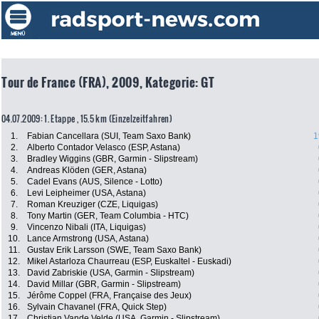
Tour de France (FRA), 2009, Kategorie: GT
04.07.2009: 1. Etappe , 15.5 km (Einzelzeitfahren)
1.
Fabian Cancellara (SUI, Team Saxo Bank)
1
2.
Alberto Contador Velasco (ESP, Astana)
3.
Bradley Wiggins (GBR, Garmin - Slipstream)
4.
Andreas Klöden (GER, Astana)
5.
Cadel Evans (AUS, Silence - Lotto)
6.
Levi Leipheimer (USA, Astana)
7.
Roman Kreuziger (CZE, Liquigas)
8.
Tony Martin (GER, Team Columbia - HTC)
9.
Vincenzo Nibali (ITA, Liquigas)
10.
Lance Armstrong (USA, Astana)
11.
Gustav Erik Larsson (SWE, Team Saxo Bank)
12.
Mikel Astarloza Chaurreau (ESP, Euskaltel - Euskadi)
13.
David Zabriskie (USA, Garmin - Slipstream)
14.
David Millar (GBR, Garmin - Slipstream)
15.
Jérôme Coppel (FRA, Française des Jeux)
16.
Sylvain Chavanel (FRA, Quick Step)
17.
Christian Vande Velde (USA, Garmin - Slipstream)