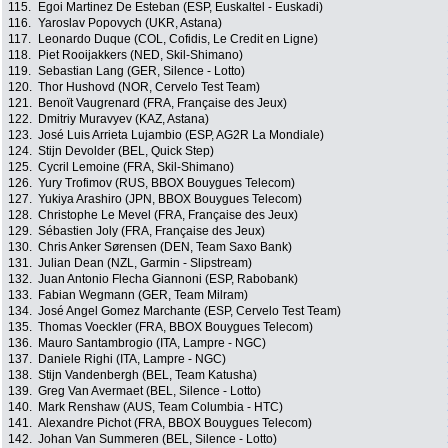
115.
Egoi Martinez De Esteban (ESP, Euskaltel - Euskadi)
116.
Yaroslav Popovych (UKR, Astana)
117.
Leonardo Duque (COL, Cofidis, Le Credit en Ligne)
118.
Piet Rooijakkers (NED, Skil-Shimano)
119.
Sebastian Lang (GER, Silence - Lotto)
120.
Thor Hushovd (NOR, Cervelo Test Team)
121.
Benoït Vaugrenard (FRA, Française des Jeux)
122.
Dmitriy Muravyev (KAZ, Astana)
123.
José Luis Arrieta Lujambio (ESP, AG2R La Mondiale)
124.
Stijn Devolder (BEL, Quick Step)
125.
Cycril Lemoine (FRA, Skil-Shimano)
126.
Yury Trofimov (RUS, BBOX Bouygues Telecom)
127.
Yukiya Arashiro (JPN, BBOX Bouygues Telecom)
128.
Christophe Le Mevel (FRA, Française des Jeux)
129.
Sébastien Joly (FRA, Française des Jeux)
130.
Chris Anker Sørensen (DEN, Team Saxo Bank)
131.
Julian Dean (NZL, Garmin - Slipstream)
132.
Juan Antonio Flecha Giannoni (ESP, Rabobank)
133.
Fabian Wegmann (GER, Team Milram)
134.
José Angel Gomez Marchante (ESP, Cervelo Test Team)
135.
Thomas Voeckler (FRA, BBOX Bouygues Telecom)
136.
Mauro Santambrogio (ITA, Lampre - NGC)
137.
Daniele Righi (ITA, Lampre - NGC)
138.
Stijn Vandenbergh (BEL, Team Katusha)
139.
Greg Van Avermaet (BEL, Silence - Lotto)
140.
Mark Renshaw (AUS, Team Columbia - HTC)
141.
Alexandre Pichot (FRA, BBOX Bouygues Telecom)
142.
Johan Van Summeren (BEL, Silence - Lotto)