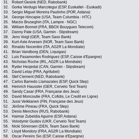
31.
Robert Gesink (NED, Rabobank)
32.
Gorka Verdugo Marcotegui (ESP, Euskaltel - Euskadi)
33.
Sergio Miguel Moreira Paulinho (POR, Astana)
34.
George Hincapie (USA, Team Columbia - HTC)
35.
Marzio Bruseghin (ITA, Lampre - NGC)
36.
William Bonnet (FRA, BBOX Bouygues Telecom)
37.
Danny Pate (USA, Garmin - Slipstream)
38.
Jens Voigt (GER, Team Saxo Bank)
39.
Kurt-Asle Arvesen (NOR, Team Saxo Bank)
40.
Rinaldo Nocentini (ITA, AG2R La Mondiale)
41.
Brian Vandborg (DEN, Liquigas)
42.
Luis Pasamontes Rodriguez (ESP, Caisse d'Epargne)
43.
Nicholas Roche (IRL, AG2R La Mondiale)
44.
Ryder Hesjedal (CAN, Garmin - Slipstream)
45.
David Lelay (FRA, Agritubel)
46.
Stef Clement (NED, Rabobank)
47.
Carlos Barredo Llamazales (ESP, Quick Step)
48.
Heinrich Haussler (GER, Cervelo Test Team)
49.
Sandy Casar (FRA, Française des Jeux)
50.
David Moncoutie (FRA, Cofidis, Le Credit en Ligne)
51.
Jussi Veikkanen (FIN, Française des Jeux)
52.
Jérôme Pineau (FRA, Quick Step)
53.
Denis Menchov (RUS, Rabobank)
54.
Haimar Zubeldia Aguirre (ESP, Astana)
55.
Volodymir Gustov (UKR, Cervelo Test Team)
56.
Nicki Sörensen (DEN, Team Saxo Bank)
57.
Lloyd Mondory (FRA, AG2R La Mondiale)
58.
Oscar Pereiro Sio (ESP, Caisse d'Epargne)