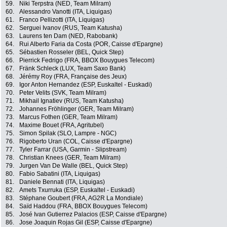
59.
Niki Terpstra (NED, Team Milram)
60.
Alessandro Vanotti (ITA, Liquigas)
61.
Franco Pellizotti (ITA, Liquigas)
62.
Serguei Ivanov (RUS, Team Katusha)
63.
Laurens ten Dam (NED, Rabobank)
64.
Rui Alberto Faria da Costa (POR, Caisse d'Epargne)
65.
Sébastien Rosseler (BEL, Quick Step)
66.
Pierrick Fedrigo (FRA, BBOX Bouygues Telecom)
67.
Fränk Schleck (LUX, Team Saxo Bank)
68.
Jérémy Roy (FRA, Française des Jeux)
69.
Igor Anton Hernandez (ESP, Euskaltel - Euskadi)
70.
Peter Velits (SVK, Team Milram)
71.
Mikhail Ignatiev (RUS, Team Katusha)
72.
Johannes Fröhlinger (GER, Team Milram)
73.
Marcus Fothen (GER, Team Milram)
74.
Maxime Bouet (FRA, Agritubel)
75.
Simon Spilak (SLO, Lampre - NGC)
76.
Rigoberto Uran (COL, Caisse d'Epargne)
77.
Tyler Farrar (USA, Garmin - Slipstream)
78.
Christian Knees (GER, Team Milram)
79.
Jurgen Van De Walle (BEL, Quick Step)
80.
Fabio Sabatini (ITA, Liquigas)
81.
Daniele Bennati (ITA, Liquigas)
82.
Amets Txurruka (ESP, Euskaltel - Euskadi)
83.
Stéphane Goubert (FRA, AG2R La Mondiale)
84.
Saïd Haddou (FRA, BBOX Bouygues Telecom)
85.
José Ivan Gutierrez Palacios (ESP, Caisse d'Epargne)
86.
Jose Joaquin Rojas Gil (ESP, Caisse d'Epargne)