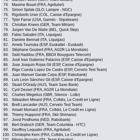
74.
Maxime Bouet (FRA, Agritubel)
75.
Simon Spilak (SLO, Lampre - NGC)
76.
Rigoberto Uran (COL, Caisse d'Epargne)
77.
Tyler Farrar (USA, Garmin - Slipstream)
78.
Christian Knees (GER, Team Milram)
79.
Jurgen Van De Walle (BEL, Quick Step)
80.
Fabio Sabatini (ITA, Liquigas)
81.
Daniele Bennati (ITA, Liquigas)
82.
Amets Txurruka (ESP, Euskaltel - Euskadi)
83.
Stéphane Goubert (FRA, AG2R La Mondiale)
84.
Saïd Haddou (FRA, BBOX Bouygues Telecom)
85.
José Ivan Gutierrez Palacios (ESP, Caisse d'Epargne)
86.
Jose Joaquin Rojas Gil (ESP, Caisse d'Epargne)
87.
Iñigo Cuesta Lopez De Castro (ESP, Cervelo Test Team)
88.
Juan Manuel Garate Cepa (ESP, Rabobank)
89.
Luis León Sánchez Gil (ESP, Caisse d'Epargne)
90.
Stuart O'Grady (AUS, Team Saxo Bank)
91.
Cyril Dessel (FRA, AG2R La Mondiale)
92.
Charles Wegelius (GBR, Silence - Lotto)
93.
Sébastien Minard (FRA, Cofidis, Le Credit en Ligne)
94.
Brett Lancaster (AUS, Cervelo Test Team)
95.
Amaël Moinard (FRA, Cofidis, Le Credit en Ligne)
96.
Thierry Huppond (FRA, Skil-Shimano)
97.
Joost Posthuma (NED, Rabobank)
98.
Bert Grabsch (GER, Team Columbia - HTC)
99.
Geoffroy Lequatre (FRA, Agritubel)
100.
Christophe Kern (FRA, Cofidis, Le Credit en Ligne)
101.
Filippo Pozzato (ITA, Team Katusha)