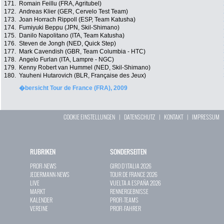
171.
Romain Feillu (FRA, Agritubel)
172.
Andreas Klier (GER, Cervelo Test Team)
173.
Joan Horrach Rippoll (ESP, Team Katusha)
174.
Fumiyuki Beppu (JPN, Skil-Shimano)
175.
Danilo Napolitano (ITA, Team Katusha)
176.
Steven de Jongh (NED, Quick Step)
177.
Mark Cavendish (GBR, Team Columbia - HTC)
178.
Angelo Furlan (ITA, Lampre - NGC)
179.
Kenny Robert van Hummel (NED, Skil-Shimano)
180.
Yauheni Hutarovich (BLR, Française des Jeux)
�bersicht Tour de France (FRA), 2009
COOKIE EINSTELLUNGEN
|
DATENSCHUTZ
|
KONTAKT
|
IMPRESSUM
RUBRIKEN
SONDERSEITEN
PROFI-NEWS
GIRO D`ITALIA 2026
JEDERMANN-NEWS
TOUR DE FRANCE 2026
LIVE
VUELTA A ESPAÑA 2026
MARKT
RENNERGEBNISSE
KALENDER
PROFI-TEAMS
VEREINE
PROFI-FAHRER