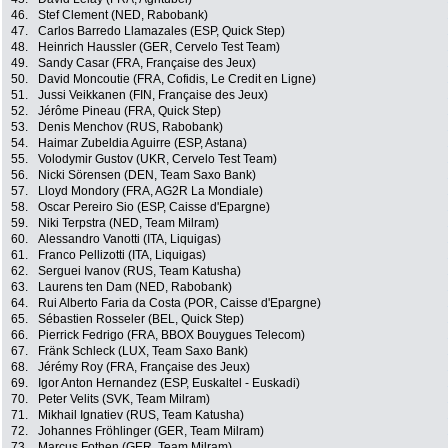
46.
Stef Clement (NED, Rabobank)
47.
Carlos Barredo Llamazales (ESP, Quick Step)
48.
Heinrich Haussler (GER, Cervelo Test Team)
49.
Sandy Casar (FRA, Française des Jeux)
50.
David Moncoutie (FRA, Cofidis, Le Credit en Ligne)
51.
Jussi Veikkanen (FIN, Française des Jeux)
52.
Jérôme Pineau (FRA, Quick Step)
53.
Denis Menchov (RUS, Rabobank)
54.
Haimar Zubeldia Aguirre (ESP, Astana)
55.
Volodymir Gustov (UKR, Cervelo Test Team)
56.
Nicki Sörensen (DEN, Team Saxo Bank)
57.
Lloyd Mondory (FRA, AG2R La Mondiale)
58.
Oscar Pereiro Sio (ESP, Caisse d'Epargne)
59.
Niki Terpstra (NED, Team Milram)
60.
Alessandro Vanotti (ITA, Liquigas)
61.
Franco Pellizotti (ITA, Liquigas)
62.
Serguei Ivanov (RUS, Team Katusha)
63.
Laurens ten Dam (NED, Rabobank)
64.
Rui Alberto Faria da Costa (POR, Caisse d'Epargne)
65.
Sébastien Rosseler (BEL, Quick Step)
66.
Pierrick Fedrigo (FRA, BBOX Bouygues Telecom)
67.
Fränk Schleck (LUX, Team Saxo Bank)
68.
Jérémy Roy (FRA, Française des Jeux)
69.
Igor Anton Hernandez (ESP, Euskaltel - Euskadi)
70.
Peter Velits (SVK, Team Milram)
71.
Mikhail Ignatiev (RUS, Team Katusha)
72.
Johannes Fröhlinger (GER, Team Milram)
73.
Marcus Fothen (GER, Team Milram)