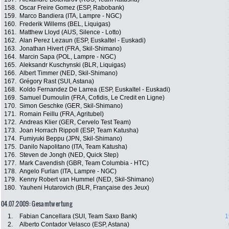
158.
Oscar Freire Gomez (ESP, Rabobank)
159.
Marco Bandiera (ITA, Lampre - NGC)
160.
Frederik Willems (BEL, Liquigas)
161.
Matthew Lloyd (AUS, Silence - Lotto)
162.
Alan Perez Lezaun (ESP, Euskaltel - Euskadi)
163.
Jonathan Hivert (FRA, Skil-Shimano)
164.
Marcin Sapa (POL, Lampre - NGC)
165.
Aleksandr Kuschynski (BLR, Liquigas)
166.
Albert Timmer (NED, Skil-Shimano)
167.
Grégory Rast (SUI, Astana)
168.
Koldo Fernandez De Larrea (ESP, Euskaltel - Euskadi)
169.
Samuel Dumoulin (FRA, Cofidis, Le Credit en Ligne)
170.
Simon Geschke (GER, Skil-Shimano)
171.
Romain Feillu (FRA, Agritubel)
172.
Andreas Klier (GER, Cervelo Test Team)
173.
Joan Horrach Rippoll (ESP, Team Katusha)
174.
Fumiyuki Beppu (JPN, Skil-Shimano)
175.
Danilo Napolitano (ITA, Team Katusha)
176.
Steven de Jongh (NED, Quick Step)
177.
Mark Cavendish (GBR, Team Columbia - HTC)
178.
Angelo Furlan (ITA, Lampre - NGC)
179.
Kenny Robert van Hummel (NED, Skil-Shimano)
180.
Yauheni Hutarovich (BLR, Française des Jeux)
04.07.2009: Gesamtwertung
1.
Fabian Cancellara (SUI, Team Saxo Bank)
1
2.
Alberto Contador Velasco (ESP, Astana)