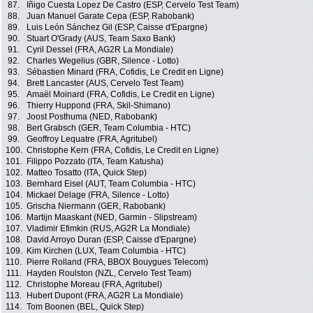
87.
Iñigo Cuesta Lopez De Castro (ESP, Cervelo Test Team)
88.
Juan Manuel Garate Cepa (ESP, Rabobank)
89.
Luis León Sánchez Gil (ESP, Caisse d'Epargne)
90.
Stuart O'Grady (AUS, Team Saxo Bank)
91.
Cyril Dessel (FRA, AG2R La Mondiale)
92.
Charles Wegelius (GBR, Silence - Lotto)
93.
Sébastien Minard (FRA, Cofidis, Le Credit en Ligne)
94.
Brett Lancaster (AUS, Cervelo Test Team)
95.
Amaël Moinard (FRA, Cofidis, Le Credit en Ligne)
96.
Thierry Huppond (FRA, Skil-Shimano)
97.
Joost Posthuma (NED, Rabobank)
98.
Bert Grabsch (GER, Team Columbia - HTC)
99.
Geoffroy Lequatre (FRA, Agritubel)
100.
Christophe Kern (FRA, Cofidis, Le Credit en Ligne)
101.
Filippo Pozzato (ITA, Team Katusha)
102.
Matteo Tosatto (ITA, Quick Step)
103.
Bernhard Eisel (AUT, Team Columbia - HTC)
104.
Mickael Delage (FRA, Silence - Lotto)
105.
Grischa Niermann (GER, Rabobank)
106.
Martijn Maaskant (NED, Garmin - Slipstream)
107.
Vladimir Efimkin (RUS, AG2R La Mondiale)
108.
David Arroyo Duran (ESP, Caisse d'Epargne)
109.
Kim Kirchen (LUX, Team Columbia - HTC)
110.
Pierre Rolland (FRA, BBOX Bouygues Telecom)
111.
Hayden Roulston (NZL, Cervelo Test Team)
112.
Christophe Moreau (FRA, Agritubel)
113.
Hubert Dupont (FRA, AG2R La Mondiale)
114.
Tom Boonen (BEL, Quick Step)