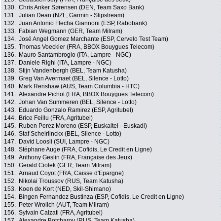
130.
Chris Anker Sørensen (DEN, Team Saxo Bank)
131.
Julian Dean (NZL, Garmin - Slipstream)
132.
Juan Antonio Flecha Giannoni (ESP, Rabobank)
133.
Fabian Wegmann (GER, Team Milram)
134.
José Angel Gomez Marchante (ESP, Cervelo Test Team)
135.
Thomas Voeckler (FRA, BBOX Bouygues Telecom)
136.
Mauro Santambrogio (ITA, Lampre - NGC)
137.
Daniele Righi (ITA, Lampre - NGC)
138.
Stijn Vandenbergh (BEL, Team Katusha)
139.
Greg Van Avermaet (BEL, Silence - Lotto)
140.
Mark Renshaw (AUS, Team Columbia - HTC)
141.
Alexandre Pichot (FRA, BBOX Bouygues Telecom)
142.
Johan Van Summeren (BEL, Silence - Lotto)
143.
Eduardo Gonzalo Ramirez (ESP, Agritubel)
144.
Brice Feillu (FRA, Agritubel)
145.
Ruben Perez Moreno (ESP, Euskaltel - Euskadi)
146.
Staf Scheirlinckx (BEL, Silence - Lotto)
147.
David Loosli (SUI, Lampre - NGC)
148.
Stéphane Auge (FRA, Cofidis, Le Credit en Ligne)
149.
Anthony Geslin (FRA, Française des Jeux)
150.
Gerald Ciolek (GER, Team Milram)
151.
Arnaud Coyot (FRA, Caisse d'Epargne)
152.
Nikolai Troussov (RUS, Team Katusha)
153.
Koen de Kort (NED, Skil-Shimano)
154.
Bingen Fernandez Bustinza (ESP, Cofidis, Le Credit en Ligne)
155.
Peter Wrolich (AUT, Team Milram)
156.
Sylvain Calzati (FRA, Agritubel)
157.
Alexandre Botcharov (RUS, Team Katusha)