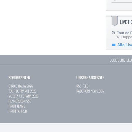
LIVE-T
Tour de
6. Etapp
Alle Liv
COOKIE EINSTEL
SONDERSEITEN
UNSERE ANGEBOTE
GIRO D`ITALIA 2026
RSS-FEED
TOUR DE FRANCE 2026
RADSPORT-NEWS.COM
VUELTA A ESPAÑA 2026
RENNERGEBNISSE
PROFI-TEAMS
PROFI-FAHRER