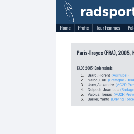
Home
Profis
Tour Femmes
Pol
Paris-Troyes (FRA), 2005, 
13.03.2005: Endergebnis
1.
Brard, Florent
(Agritubel)
2.
Naibo, Carl
(Bretagne - Jea
3.
Usov, Alexandre
(AG2R Pre
4.
Delpech, Jean-Luc
(Bretagn
5.
Vaitkus, Tomas
(AG2R Prev
6.
Barker, Yanto
(Driving Force