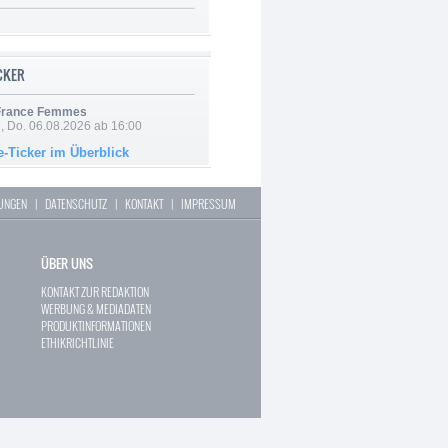
ICKER
 France Femmes
e, Do. 06.08.2026 ab 16:00
e-Ticker im Überblick
LUNGEN
|
DATENSCHUTZ
|
KONTAKT
|
IMPRESSUM
ÜBER UNS
KONTAKT ZUR REDAKTION
WERBUNG & MEDIADATEN
PRODUKTINFORMATIONEN
ETHIKRICHTLINIE