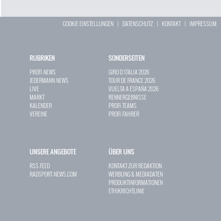
COOKIE EINSTELLUNGEN
|
DATENSCHUTZ
|
KONTAKT
|
IMPRESSUM
RUBRIKEN
SONDERSEITEN
PROFI-NEWS
GIRO D`ITALIA 2026
JEDERMANN-NEWS
TOUR DE FRANCE 2026
LIVE
VUELTA A ESPAÑA 2026
MARKT
RENNERGEBNISSE
KALENDER
PROFI-TEAMS
VEREINE
PROFI-FAHRER
UNSERE ANGEBOTE
ÜBER UNS
RSS-FEED
KONTAKT ZUR REDAKTION
RADSPORT-NEWS.COM
WERBUNG & MEDIADATEN
PRODUKTINFORMATIONEN
ETHIKRICHTLINIE