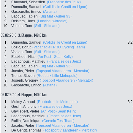
5.
Chavanel, Sebastien
(Francaise des Jeux)
6.
Dumoulin, Samuel
(Cofidis, le Credit en Ligne)
7.
Gasparotto, Enrico
(Astana)
8.
Bacquet, Fabien
(Big Mat - Auber 93)
9.
Dekkers, Hans
(Landbouwkrediet)
10.
Veelers, Tom
(Skil - Shimano)
05.02.2010: 3. Etappe , 148.0 km
1.
Dumoulin, Samuel
(Cofidis, le Credit en Ligne)
3:2
2.
Bozic, Borut
(Vacansoleil PRO Cycling Team)
3.
Veelers, Tom
(Skil - Shimano)
4.
Eeckhout, Nico
(An Post - Sean Kelly)
5.
Ladagnous, Matthieu
(Francaise des Jeux)
6.
Bacquet, Fabien
(Big Mat - Auber 93)
7.
Jacobs, Pieter
(Topsport Vlaanderen - Mercator)
8.
Tronet, Steven
(Roubaix Lille Metropole)
9.
Joseph, Gregory
(Topsport Vlaanderen - Mercator)
10.
Gasparotto, Enrico
(Astana)
06.02.2010: 4. Etappe , 140.0 km
1.
Molmy, Arnaud
(Roubaix Lille Metropole)
3:2
2.
Geslin, Anthony
(Francaise des Jeux)
3.
Ghyllebert, Pieter
(An Post - Sean Kelly)
4.
Ladagnous, Matthieu
(Francaise des Jeux)
5.
Rollin, Dominique
(Cervelo Test Team)
6.
Jacobs, Pieter
(Topsport Vlaanderen - Mercator)
7.
De Gendt, Thomas
(Topsport Vlaanderen - Mercator)