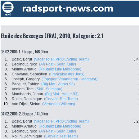
Etoile des Besseges (FRA), 2010, Kategorie: 2.1
03.02.2010: 1. Etappe , 146.0 km
1.
Bozic, Borut
(Vacansoleil PRO Cycling Team)
3:4
2.
Eeckhout, Nico
(An Post - Sean Kelly)
3.
Molmy, Arnaud
(Roubaix Lille Metropole)
4.
Chavanel, Sebastien
(Francaise des Jeux)
5.
Joseph, Gregory
(Topsport Vlaanderen - Mercator)
6.
Bacquet, Fabien
(Big Mat - Auber 93)
7.
Veelers, Tom
(Skil - Shimano)
8.
Mombaerts, Johan
(Big Mat - Auber 93)
9.
Rollin, Dominique
(Cervelo Test Team)
10.
Van Dijck, Stefan
(Verandas Willems)
04.02.2010: 2. Etappe , 141.0 km
1.
Bozic, Borut
(Vacansoleil PRO Cycling Team)
3:2
2.
Molmy, Arnaud
(Roubaix Lille Metropole)
3.
Eeckhout, Nico
(An Post - Sean Kelly)
4.
Rollin, Dominique
(Cervelo Test Team)