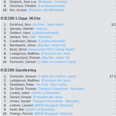
8.
Delpech, Jean-Luc
(Bretagne - Schuller)
9.
Amorison, Frédéric
(Landbouwkrediet)
10.
Bar, Jocelyn
(Roubaix Lille Metropole)
07.02.2010: 5. Etappe , 145.0 km
1.
Eeckhout, Nico
(An Post - Sean Kelly)
3:1
2.
Iglinskiy, Valentin
(Astana)
3.
Dekkers, Hans
(Landbouwkrediet)
4.
Veelers, Tom
(Skil - Shimano)
5.
Caethoven, Steven
(Landbouwkrediet)
6.
Mombaerts, Johan
(Big Mat - Auber 93)
7.
Bozic, Borut
(Vacansoleil PRO Cycling Team)
8.
Ladagnous, Matthieu
(Francaise des Jeux)
9.
Lemarchand, Romain
(Big Mat - Auber 93)
10.
Dumoulin, Samuel
(Cofidis, le Credit en Ligne)
07.02.2010: Gesamtwertung
1.
Dumoulin, Samuel
(Cofidis, le Credit en Ligne)
17:1
2.
Ladagnous, Matthieu
(Francaise des Jeux)
3.
Ghyllebert, Pieter
(An Post - Sean Kelly)
4.
De Gendt, Thomas
(Topsport Vlaanderen - Mercator)
5.
Loubet, Julien
(AG2R La Mondiale)
6.
Gerard, Arnaud
(Francaise des Jeux)
7.
Armee, Sander
(Topsport Vlaanderen - Mercator)
8.
Lefevre, Laurent
(BBOX Bouygues Telecom)
9.
Kadri, Biel
(AG2R La Mondiale)
10.
Fedrigo, Pierrick
(BBOX Bouygues Telecom)