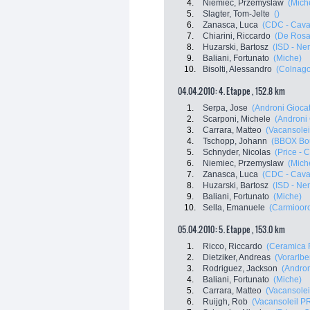
4.
Niemiec, Przemyslaw
(Mich
5.
Slagter, Tom-Jelte
()
6.
Zanasca, Luca
(CDC - Cava
7.
Chiarini, Riccardo
(De Rosa 
8.
Huzarski, Bartosz
(ISD - Ner
9.
Baliani, Fortunato
(Miche)
10.
Bisolti, Alessandro
(Colnago
04.04.2010: 4. Etappe , 152.8 km
1.
Serpa, Jose
(Androni Giocatt
2.
Scarponi, Michele
(Androni 
3.
Carrara, Matteo
(Vacansole
4.
Tschopp, Johann
(BBOX Bo
5.
Schnyder, Nicolas
(Price - 
6.
Niemiec, Przemyslaw
(Mich
7.
Zanasca, Luca
(CDC - Cava
8.
Huzarski, Bartosz
(ISD - Ner
9.
Baliani, Fortunato
(Miche)
10.
Sella, Emanuele
(Carmioor
05.04.2010: 5. Etappe , 153.0 km
1.
Ricco, Riccardo
(Ceramica 
2.
Dietziker, Andreas
(Vorarlbe
3.
Rodriguez, Jackson
(Andron
4.
Baliani, Fortunato
(Miche)
5.
Carrara, Matteo
(Vacansole
6.
Ruijgh, Rob
(Vacansoleil P