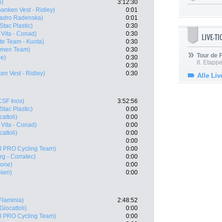
i)
3:12:30
anken Vest - Ridley)
0:01
adro Radenska)
0:01
Stac Plastic)
0:30
Vita - Conad)
0:30
LIVE-T
te Team - Kuota)
0:30
amen Team)
0:30
Tour de
he)
0:30
8. Etappe
0:30
en Vest - Ridley)
0:30
Alle Liv
CSF Inox)
3:52:56
Stac Plastic)
0:00
attoli)
0:00
Vita - Conad)
0:00
attoli)
0:00
0:00
il PRO Cycling Team)
0:00
rg - Corratec)
0:00
one)
0:00
Neri)
0:00
Flaminia)
2:48:52
Giocattoli)
0:00
il PRO Cycling Team)
0:00