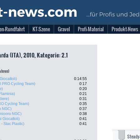
en-Rundfahrt
KT-Szene
Gravel
Profi-Material
Produkt-News
rda (ITA), 2010, Kategorie: 2.1
fahren)
Giocattoli)
0:14:55
il PRO Cycling Team)
0:17
e)
0:20
Flaminia)
0:21
liere)
0:31
RO Cycling Team)
0:35
o NGC)
0:37
miooro NGC)
0:38
 Giocattoli)
0:41
- Stac Plastic)
0:41
Steady