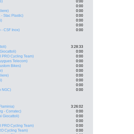
e)
0:00
0:00
liere)
0:00
- Stac Plastic)
0:00
i)
0:00
0:00
 - CSF Inox)
0:00
oli)
3:28:33
Giocattoli)
0:00
il PRO Cycling Team)
0:00
uygues Telecom)
0:00
Custom Bikes)
0:00
e)
0:00
liere)
0:00
i)
0:00
0:00
o NGC)
0:00
Flaminia)
3:26:02
rg - Corratec)
0:00
i Giocattoli)
0:00
0:00
il PRO Cycling Team)
0:00
RO Cycling Team)
0:00