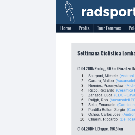
Home
Profis
Tour Femmes
Pol
Settimana Ciclistica Lomba
01.04.2010: Prolog , 6.6 km (Einzelzeit
1.
Scarponi, Michele
(Androni 
2.
Carrara, Matteo
(Vacansole
3.
Niemiec, Przemyslaw
(Mich
4.
Ricco, Riccardo
(Ceramica 
5.
Zanasca, Luca
(CDC - Cava
6.
Ruijgh, Rob
(Vacansoleil P
7.
Sella, Emanuele
(Carmioor
8.
Pardilla Bellon, Sergio
(Car
9.
Ochoa, Carlos José
(Androni
10.
Chiarini, Riccardo
(De Rosa 
01.04.2010: 1. Etappe , 156.8 km