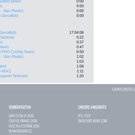
Custom Bikes)
0:00
i)
0:00
- Stac Plastic)
0:00
 Giocattoli)
0:00
Giocattoli)
17:04:06
Flaminia)
0:22
e)
0:37
liere)
0:47
il PRO Cycling Team)
0:50
- Stac Plastic)
1:02
1:03
oli)
1:08
o NGC)
1:11
uygues Telecom)
1:20
COOKIE EINSTEL
SONDERSEITEN
UNSERE ANGEBOTE
GIRO D`ITALIA 2026
RSS-FEED
TOUR DE FRANCE 2026
RADSPORT-NEWS.COM
VUELTA A ESPAÑA 2026
RENNERGEBNISSE