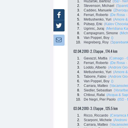
1.
Huzarski, Bartosz
(ISD - Ner
2.
Stevenson, Michael
(Spareb
3.
Caddeo, Manuele
(Zheroqu
Facebook
4.
Ferrari, Roberto
(De Rosa - 
5.
Metlushenko, Yuri
(Amore & 
6.
Pütsep, Erki
(Kalev Chocola
Twitter
7.
Ugrinic, Juraj
(Meridiana K
8.
Campagnaro, Simone
(Mic
9.
Van Poppel, Boy
()
Newsletter:
10.
Hegreberg, Roy
(Sparebank
02.04.2010: 2. Etappe , 174.4 km
1.
Gavazzi, Mattia
(Colnago - 
2.
Ferrari, Roberto
(De Rosa - 
3.
Loddo, Alberto
(Androni Gioc
4.
Metlushenko, Yuri
(Amore & 
5.
Taborre, Fabio
(Androni Gioc
6.
Van Poppel, Boy
()
7.
Carrara, Matteo
(Vacansole
8.
Siedler, Sebastian
(Vorarlbe
9.
Chtioui, Rafai
(Acqua & Sap
10.
De Negri, Pier Paolo
(ISD - 
03.04.2010: 3. Etappe , 125.5 km
1.
Ricco, Riccardo
(Ceramica 
2.
Scarponi, Michele
(Androni 
3.
Carrara, Matteo
(Vacansole