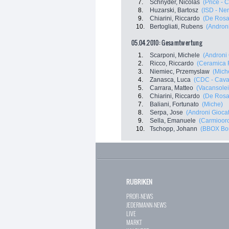
7.
Schnyder, Nicolas
(Price - 
8.
Huzarski, Bartosz
(ISD - Ner
9.
Chiarini, Riccardo
(De Rosa 
10.
Bertogliati, Rubens
(Androni
05.04.2010: Gesamtwertung
1.
Scarponi, Michele
(Androni 
2.
Ricco, Riccardo
(Ceramica 
3.
Niemiec, Przemyslaw
(Mich
4.
Zanasca, Luca
(CDC - Cava
5.
Carrara, Matteo
(Vacansole
6.
Chiarini, Riccardo
(De Rosa 
7.
Baliani, Fortunato
(Miche)
8.
Serpa, Jose
(Androni Giocatt
9.
Sella, Emanuele
(Carmioor
10.
Tschopp, Johann
(BBOX Bo
RUBRIKEN
PROFI-NEWS
JEDERMANN-NEWS
LIVE
MARKT