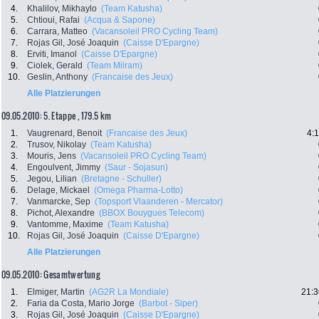
4.
Khalilov, Mikhaylo
(Team Katusha)
5.
Chtioui, Rafai
(Acqua & Sapone)
6.
Carrara, Matteo
(Vacansoleil PRO Cycling Team)
7.
Rojas Gil, José Joaquin
(Caisse D'Epargne)
8.
Erviti, Imanol
(Caisse D'Epargne)
9.
Ciolek, Gerald
(Team Milram)
10.
Geslin, Anthony
(Francaise des Jeux)
Alle Platzierungen
09.05.2010: 5. Etappe , 179.5 km
1.
Vaugrenard, Benoit
(Francaise des Jeux)
4:
2.
Trusov, Nikolay
(Team Katusha)
3.
Mouris, Jens
(Vacansoleil PRO Cycling Team)
4.
Engoulvent, Jimmy
(Saur - Sojasun)
5.
Jegou, Lilian
(Bretagne - Schuller)
6.
Delage, Mickael
(Omega Pharma-Lotto)
7.
Vanmarcke, Sep
(Topsport Vlaanderen - Mercator)
8.
Pichot, Alexandre
(BBOX Bouygues Telecom)
9.
Vantomme, Maxime
(Team Katusha)
10.
Rojas Gil, José Joaquin
(Caisse D'Epargne)
Alle Platzierungen
09.05.2010: Gesamtwertung
1.
Elmiger, Martin
(AG2R La Mondiale)
21:3
2.
Faria da Costa, Mario Jorge
(Barbot - Siper)
3.
Rojas Gil, José Joaquin
(Caisse D'Epargne)