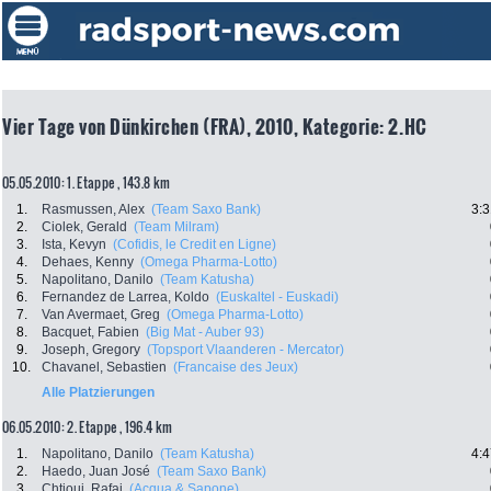
Vier Tage von Dünkirchen (FRA), 2010, Kategorie: 2.HC
05.05.2010: 1. Etappe , 143.8 km
1.
Rasmussen, Alex
(Team Saxo Bank)
3:3
2.
Ciolek, Gerald
(Team Milram)
3.
Ista, Kevyn
(Cofidis, le Credit en Ligne)
4.
Dehaes, Kenny
(Omega Pharma-Lotto)
5.
Napolitano, Danilo
(Team Katusha)
6.
Fernandez de Larrea, Koldo
(Euskaltel - Euskadi)
7.
Van Avermaet, Greg
(Omega Pharma-Lotto)
8.
Bacquet, Fabien
(Big Mat - Auber 93)
9.
Joseph, Gregory
(Topsport Vlaanderen - Mercator)
10.
Chavanel, Sebastien
(Francaise des Jeux)
Alle Platzierungen
06.05.2010: 2. Etappe , 196.4 km
1.
Napolitano, Danilo
(Team Katusha)
4:4
2.
Haedo, Juan José
(Team Saxo Bank)
3.
Chtioui, Rafai
(Acqua & Sapone)