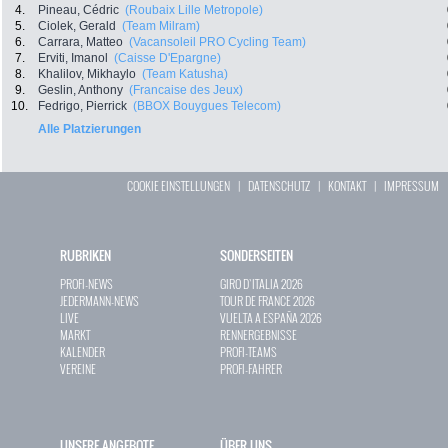
4.
Pineau, Cédric
(Roubaix Lille Metropole)
5.
Ciolek, Gerald
(Team Milram)
6.
Carrara, Matteo
(Vacansoleil PRO Cycling Team)
7.
Erviti, Imanol
(Caisse D'Epargne)
8.
Khalilov, Mikhaylo
(Team Katusha)
9.
Geslin, Anthony
(Francaise des Jeux)
10.
Fedrigo, Pierrick
(BBOX Bouygues Telecom)
Alle Platzierungen
COOKIE EINSTELLUNGEN
|
DATENSCHUTZ
|
KONTAKT
|
IMPRESSUM
RUBRIKEN
SONDERSEITEN
PROFI-NEWS
GIRO D`ITALIA 2026
JEDERMANN-NEWS
TOUR DE FRANCE 2026
LIVE
VUELTA A ESPAÑA 2026
MARKT
RENNERGEBNISSE
KALENDER
PROFI-TEAMS
VEREINE
PROFI-FAHRER
UNSERE ANGEBOTE
ÜBER UNS