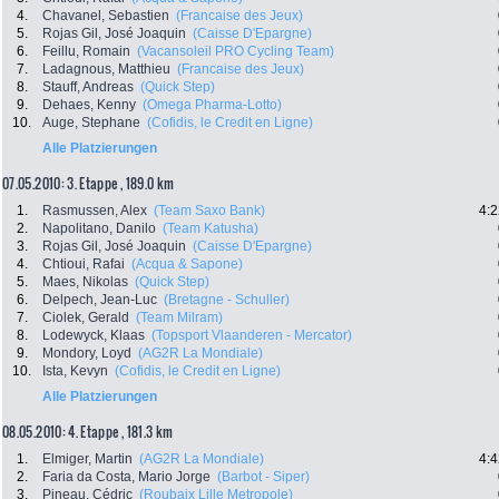
4.
Chavanel, Sebastien
(Francaise des Jeux)
5.
Rojas Gil, José Joaquin
(Caisse D'Epargne)
6.
Feillu, Romain
(Vacansoleil PRO Cycling Team)
7.
Ladagnous, Matthieu
(Francaise des Jeux)
8.
Stauff, Andreas
(Quick Step)
9.
Dehaes, Kenny
(Omega Pharma-Lotto)
10.
Auge, Stephane
(Cofidis, le Credit en Ligne)
Alle Platzierungen
07.05.2010: 3. Etappe , 189.0 km
1.
Rasmussen, Alex
(Team Saxo Bank)
4:2
2.
Napolitano, Danilo
(Team Katusha)
3.
Rojas Gil, José Joaquin
(Caisse D'Epargne)
4.
Chtioui, Rafai
(Acqua & Sapone)
5.
Maes, Nikolas
(Quick Step)
6.
Delpech, Jean-Luc
(Bretagne - Schuller)
7.
Ciolek, Gerald
(Team Milram)
8.
Lodewyck, Klaas
(Topsport Vlaanderen - Mercator)
9.
Mondory, Loyd
(AG2R La Mondiale)
10.
Ista, Kevyn
(Cofidis, le Credit en Ligne)
Alle Platzierungen
08.05.2010: 4. Etappe , 181.3 km
1.
Elmiger, Martin
(AG2R La Mondiale)
4:4
2.
Faria da Costa, Mario Jorge
(Barbot - Siper)
3.
Pineau, Cédric
(Roubaix Lille Metropole)