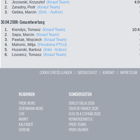
1.
Jezowski, Krzysztof
(Knauf Team)
4:0
2.
Zaradny, Piotr
(Knauf Team)
3.
Gebka, Marcin
(DHL - Author)
30.04.2006: Gesamtwertung
1.
Kiendys, Tomasz
(Knauf Team)
10:4
2.
Sapa, Marcin
(Knauf Team)
3.
Pawlak, Wojciech
(Knauf Team)
4.
Mahoric, Mitja
(Perutnina PTUJ)
5.
Huzarski, Bartosz
(Intel - Action)
6.
Lisowicz, Tomasz
(Knauf Team)
COOKIE EINSTELLUNGEN
|
DATENSCHUTZ
|
KONTAKT
|
IMPRESSUM
RUBRIKEN
SONDERSEITEN
PROFI-NEWS
GIRO D`ITALIA 2026
JEDERMANN-NEWS
TOUR DE FRANCE 2026
LIVE
VUELTA A ESPAÑA 2026
MARKT
RENNERGEBNISSE
KALENDER
PROFI-TEAMS
VEREINE
PROFI-FAHRER