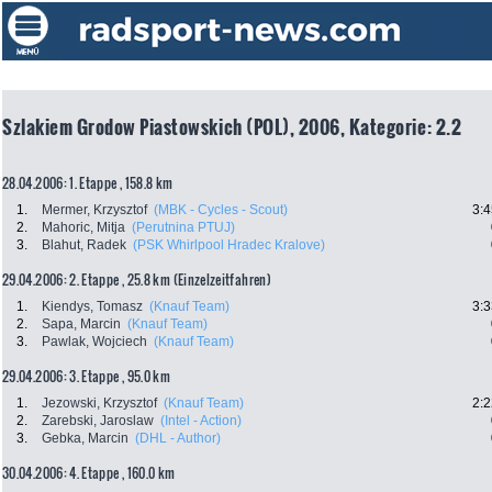
Szlakiem Grodow Piastowskich (POL), 2006, Kategorie: 2.2
28.04.2006: 1. Etappe , 158.8 km
1.
Mermer, Krzysztof
(MBK - Cycles - Scout)
3:4
2.
Mahoric, Mitja
(Perutnina PTUJ)
3.
Blahut, Radek
(PSK Whirlpool Hradec Kralove)
29.04.2006: 2. Etappe , 25.8 km (Einzelzeitfahren)
1.
Kiendys, Tomasz
(Knauf Team)
3:3
2.
Sapa, Marcin
(Knauf Team)
3.
Pawlak, Wojciech
(Knauf Team)
29.04.2006: 3. Etappe , 95.0 km
1.
Jezowski, Krzysztof
(Knauf Team)
2:2
2.
Zarebski, Jaroslaw
(Intel - Action)
3.
Gebka, Marcin
(DHL - Author)
30.04.2006: 4. Etappe , 160.0 km