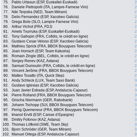
75.
Pablo Urtasun (ESP, Euskaltel-Euskadi)
2
76.
Daniele Pietropolli (ITA, Lampre-Farnese Vini)
2
77.
Niki Terpstra (NED, Team Milram)
2
78.
Delio Fernandez (ESP, Xacobeo Galicia)
2
79.
Grega Bole (SLO, Lampre-Farnese Vini)
2
80.
Arthur Vichot (FRA, FDJ)
2
81.
Amets Txurruka (ESP, Euskaltel-Euskadi)
2
82.
Tony Gallopin (FRA, Cofidis, le crédit en ligne)
2
83.
Gustavo Cesar-Veloso (ESP, Xacobeo Galicia)
2
84.
Mathieu Sprick (FRA, BBOX Bouygues Telecom)
2
85.
Joan Horrach (ESP, Team Katusha)
2
86.
Romain Zingle (BEL, Cofidis, le crédit en ligne)
2
87.
Sergey Renev (KAZ, Astana)
2
88.
Samuel Dumoulin (FRA, Cofidis, le crédit en ligne)
2
89.
Vincent Jerôme (FRA, BBOX Bouygues Telecom)
2
90.
Matteo Tosatto (ITA, Quick Step)
2
91.
Andy Schleck (LUX, Team Saxo Bank)
3
92.
Gustavo Iglesias (ESP, Xacobeo Galicia)
3
93.
Juan Javier Estrada (ESP, Andalucia-Cajasur)
3
94.
Pierre Rolland (FRA, BBOX Bouygues Telecom)
3
95.
Grischa Niermann (GER, Rabobank)
3
96.
Johann Tschopp (SUI, BBOX Bouygues Telecom)
3
97.
Perrig Quemeneur (FRA, BBOX Bouygues Telecom)
3
98.
Imanol Erviti (ESP, Caisse d’Epargne)
3
99.
Dmitry Fofonov (KAZ, Astana)
3
100.
Thomas Löfkvist (SWE, Team Sky)
3
101.
Bjorn Schröder (GER, Team Milram)
3
102.
Manuel Ortega (ESP, Andalucia-Cajasur)
3