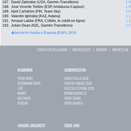
187.
David Zabriskie (USA, Garmin-Transitions)
1:0
188.
Jose Vicente Toribio (ESP, Andalucia-Cajasur)
1:0
189.
Kjell Carlström (FIN, Team Sky)
1:0
190.
Valentin Iglinskiy (KAZ, Astana)
1:1
191.
Arnaud Labbe (FRA, Cofidis, le crédit en ligne)
1:1
192.
Julian Dean (NZL, Garmin-Transitions)
1:2
�bersicht Vuelta a Espana (ESP), 2010
COOKIE EINSTELLUNGEN
|
DATENSCHUTZ
|
KONTAKT
|
IMPRESSUM
RUBRIKEN
SONDERSEITEN
PROFI-NEWS
GIRO D`ITALIA 2026
JEDERMANN-NEWS
TOUR DE FRANCE 2026
LIVE
VUELTA A ESPAÑA 2026
MARKT
RENNERGEBNISSE
KALENDER
PROFI-TEAMS
VEREINE
PROFI-FAHRER
UNSERE ANGEBOTE
ÜBER UNS