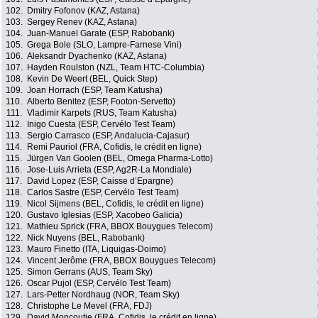
102.
Dmitry Fofonov (KAZ, Astana)
103.
Sergey Renev (KAZ, Astana)
104.
Juan-Manuel Garate (ESP, Rabobank)
105.
Grega Bole (SLO, Lampre-Farnese Vini)
106.
Aleksandr Dyachenko (KAZ, Astana)
107.
Hayden Roulston (NZL, Team HTC-Columbia)
108.
Kevin De Weert (BEL, Quick Step)
109.
Joan Horrach (ESP, Team Katusha)
110.
Alberto Benitez (ESP, Footon-Servetto)
111.
Vladimir Karpets (RUS, Team Katusha)
112.
Inigo Cuesta (ESP, Cervélo Test Team)
113.
Sergio Carrasco (ESP, Andalucia-Cajasur)
114.
Remi Pauriol (FRA, Cofidis, le crédit en ligne)
115.
Jürgen Van Goolen (BEL, Omega Pharma-Lotto)
116.
Jose-Luis Arrieta (ESP, Ag2R-La Mondiale)
117.
David Lopez (ESP, Caisse d’Epargne)
118.
Carlos Sastre (ESP, Cervélo Test Team)
119.
Nicol Sijmens (BEL, Cofidis, le crédit en ligne)
120.
Gustavo Iglesias (ESP, Xacobeo Galicia)
121.
Mathieu Sprick (FRA, BBOX Bouygues Telecom)
122.
Nick Nuyens (BEL, Rabobank)
123.
Mauro Finetto (ITA, Liquigas-Doimo)
124.
Vincent Jerôme (FRA, BBOX Bouygues Telecom)
125.
Simon Gerrans (AUS, Team Sky)
126.
Oscar Pujol (ESP, Cervélo Test Team)
127.
Lars-Petter Nordhaug (NOR, Team Sky)
128.
Christophe Le Mevel (FRA, FDJ)
129.
David Moncoutie (FRA, Cofidis, le crédit en ligne)