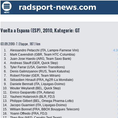
Vuelta a Espana (ESP), 2010, Kategorie: GT
03.09.2010: 7. Etappe , 187.1 km
1.
Alessandro Petacchi (ITA, Lampre-Farnese Vini)
4:3
2.
Mark Cavendish (GBR, Team HTC-Columbia)
3.
Juan-Jose Haedo (ARG, Team Saxo Bank)
4.
Andreas Stauff (GER, Quick Step)
5.
Tyler Farrar (USA, Garmin-Transitions)
6.
Denis Galimzyanov (RUS, Team Katusha)
7.
Robert Förster (GER, Team Milram)
8.
Sébastien Hinault (FRA, Ag2R-La Mondiale)
9.
Daniele Bennati (ITA, Liquigas-Doimo)
10.
Wouter Weylandt (BEL, Quick Step)
11.
Enrico Gasparotto (ITA, Astana)
12.
Yauheni Hutarovich (BLR, FDJ)
13.
Philippe Gilbert (BEL, Omega Pharma-Lotto)
14.
Jacopo Guarnieri (ITA, Liquigas-Doimo)
15.
William Bonnet (FRA, BBOX Bouygues Telecom)
16.
Yoann Offredo (FRA, FDJ)
17.
Theo Bos (NED, Cervélo Test Team)