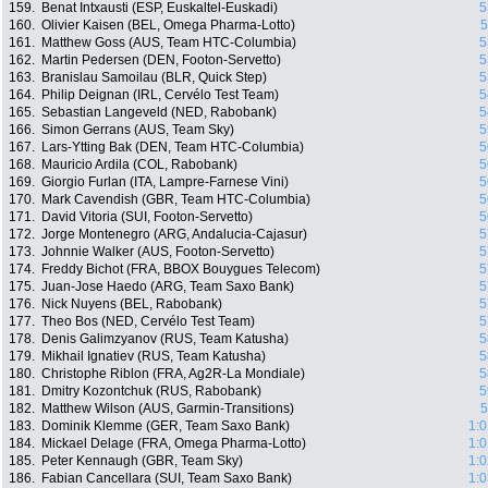
159.
Benat Intxausti (ESP, Euskaltel-Euskadi)
5
160.
Olivier Kaisen (BEL, Omega Pharma-Lotto)
5
161.
Matthew Goss (AUS, Team HTC-Columbia)
5
162.
Martin Pedersen (DEN, Footon-Servetto)
5
163.
Branislau Samoilau (BLR, Quick Step)
5
164.
Philip Deignan (IRL, Cervélo Test Team)
5
165.
Sebastian Langeveld (NED, Rabobank)
5
166.
Simon Gerrans (AUS, Team Sky)
5
167.
Lars-Ytting Bak (DEN, Team HTC-Columbia)
5
168.
Mauricio Ardila (COL, Rabobank)
5
169.
Giorgio Furlan (ITA, Lampre-Farnese Vini)
5
170.
Mark Cavendish (GBR, Team HTC-Columbia)
5
171.
David Vitoria (SUI, Footon-Servetto)
5
172.
Jorge Montenegro (ARG, Andalucia-Cajasur)
5
173.
Johnnie Walker (AUS, Footon-Servetto)
5
174.
Freddy Bichot (FRA, BBOX Bouygues Telecom)
5
175.
Juan-Jose Haedo (ARG, Team Saxo Bank)
5
176.
Nick Nuyens (BEL, Rabobank)
5
177.
Theo Bos (NED, Cervélo Test Team)
5
178.
Denis Galimzyanov (RUS, Team Katusha)
5
179.
Mikhail Ignatiev (RUS, Team Katusha)
5
180.
Christophe Riblon (FRA, Ag2R-La Mondiale)
5
181.
Dmitry Kozontchuk (RUS, Rabobank)
5
182.
Matthew Wilson (AUS, Garmin-Transitions)
5
183.
Dominik Klemme (GER, Team Saxo Bank)
1:0
184.
Mickael Delage (FRA, Omega Pharma-Lotto)
1:0
185.
Peter Kennaugh (GBR, Team Sky)
1:0
186.
Fabian Cancellara (SUI, Team Saxo Bank)
1:0