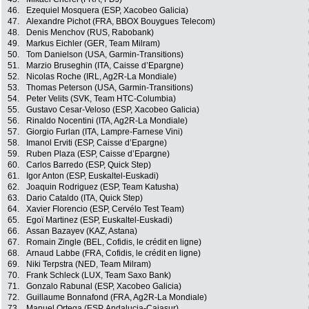
46.
Ezequiel Mosquera (ESP, Xacobeo Galicia)
47.
Alexandre Pichot (FRA, BBOX Bouygues Telecom)
48.
Denis Menchov (RUS, Rabobank)
49.
Markus Eichler (GER, Team Milram)
50.
Tom Danielson (USA, Garmin-Transitions)
51.
Marzio Bruseghin (ITA, Caisse d’Epargne)
52.
Nicolas Roche (IRL, Ag2R-La Mondiale)
53.
Thomas Peterson (USA, Garmin-Transitions)
54.
Peter Velits (SVK, Team HTC-Columbia)
55.
Gustavo Cesar-Veloso (ESP, Xacobeo Galicia)
56.
Rinaldo Nocentini (ITA, Ag2R-La Mondiale)
57.
Giorgio Furlan (ITA, Lampre-Farnese Vini)
58.
Imanol Erviti (ESP, Caisse d’Epargne)
59.
Ruben Plaza (ESP, Caisse d’Epargne)
60.
Carlos Barredo (ESP, Quick Step)
61.
Igor Anton (ESP, Euskaltel-Euskadi)
62.
Joaquin Rodriguez (ESP, Team Katusha)
63.
Dario Cataldo (ITA, Quick Step)
64.
Xavier Florencio (ESP, Cervélo Test Team)
65.
Egoï Martinez (ESP, Euskaltel-Euskadi)
66.
Assan Bazayev (KAZ, Astana)
67.
Romain Zingle (BEL, Cofidis, le crédit en ligne)
68.
Arnaud Labbe (FRA, Cofidis, le crédit en ligne)
69.
Niki Terpstra (NED, Team Milram)
70.
Frank Schleck (LUX, Team Saxo Bank)
71.
Gonzalo Rabunal (ESP, Xacobeo Galicia)
72.
Guillaume Bonnafond (FRA, Ag2R-La Mondiale)
73.
Manuel Ortega (ESP, Andalucia-Cajasur)