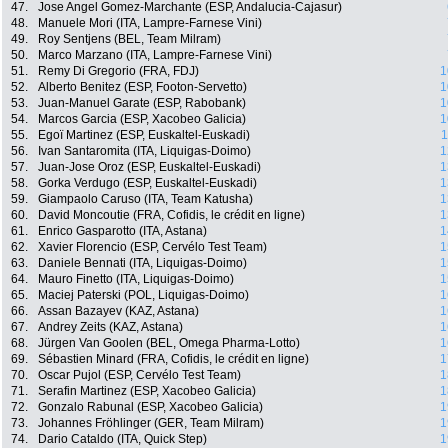
47.
Jose Angel Gomez-Marchante (ESP, Andalucia-Cajasur)
48.
Manuele Mori (ITA, Lampre-Farnese Vini)
49.
Roy Sentjens (BEL, Team Milram)
50.
Marco Marzano (ITA, Lampre-Farnese Vini)
51.
Remy Di Gregorio (FRA, FDJ)
1
52.
Alberto Benitez (ESP, Footon-Servetto)
1
53.
Juan-Manuel Garate (ESP, Rabobank)
1
54.
Marcos Garcia (ESP, Xacobeo Galicia)
1
55.
Egoï Martinez (ESP, Euskaltel-Euskadi)
1
56.
Ivan Santaromita (ITA, Liquigas-Doimo)
1
57.
Juan-Jose Oroz (ESP, Euskaltel-Euskadi)
1
58.
Gorka Verdugo (ESP, Euskaltel-Euskadi)
1
59.
Giampaolo Caruso (ITA, Team Katusha)
1
60.
David Moncoutie (FRA, Cofidis, le crédit en ligne)
1
61.
Enrico Gasparotto (ITA, Astana)
1
62.
Xavier Florencio (ESP, Cervélo Test Team)
1
63.
Daniele Bennati (ITA, Liquigas-Doimo)
1
64.
Mauro Finetto (ITA, Liquigas-Doimo)
1
65.
Maciej Paterski (POL, Liquigas-Doimo)
1
66.
Assan Bazayev (KAZ, Astana)
1
67.
Andrey Zeits (KAZ, Astana)
1
68.
Jürgen Van Goolen (BEL, Omega Pharma-Lotto)
1
69.
Sébastien Minard (FRA, Cofidis, le crédit en ligne)
1
70.
Oscar Pujol (ESP, Cervélo Test Team)
1
71.
Serafin Martinez (ESP, Xacobeo Galicia)
1
72.
Gonzalo Rabunal (ESP, Xacobeo Galicia)
1
73.
Johannes Fröhlinger (GER, Team Milram)
1
74.
Dario Cataldo (ITA, Quick Step)
1