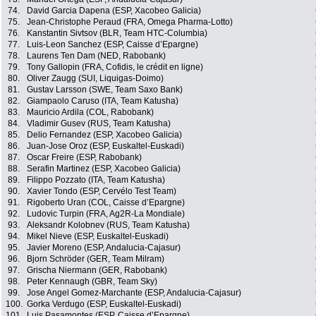
74.
David Garcia Dapena (ESP, Xacobeo Galicia)
75.
Jean-Christophe Peraud (FRA, Omega Pharma-Lotto)
76.
Kanstantin Sivtsov (BLR, Team HTC-Columbia)
77.
Luis-Leon Sanchez (ESP, Caisse d’Epargne)
78.
Laurens Ten Dam (NED, Rabobank)
79.
Tony Gallopin (FRA, Cofidis, le crédit en ligne)
80.
Oliver Zaugg (SUI, Liquigas-Doimo)
81.
Gustav Larsson (SWE, Team Saxo Bank)
82.
Giampaolo Caruso (ITA, Team Katusha)
83.
Mauricio Ardila (COL, Rabobank)
84.
Vladimir Gusev (RUS, Team Katusha)
85.
Delio Fernandez (ESP, Xacobeo Galicia)
86.
Juan-Jose Oroz (ESP, Euskaltel-Euskadi)
87.
Oscar Freire (ESP, Rabobank)
88.
Serafin Martinez (ESP, Xacobeo Galicia)
89.
Filippo Pozzato (ITA, Team Katusha)
90.
Xavier Tondo (ESP, Cervélo Test Team)
91.
Rigoberto Uran (COL, Caisse d’Epargne)
92.
Ludovic Turpin (FRA, Ag2R-La Mondiale)
93.
Aleksandr Kolobnev (RUS, Team Katusha)
94.
Mikel Nieve (ESP, Euskaltel-Euskadi)
95.
Javier Moreno (ESP, Andalucia-Cajasur)
96.
Bjorn Schröder (GER, Team Milram)
97.
Grischa Niermann (GER, Rabobank)
98.
Peter Kennaugh (GBR, Team Sky)
99.
Jose Angel Gomez-Marchante (ESP, Andalucia-Cajasur)
100.
Gorka Verdugo (ESP, Euskaltel-Euskadi)
101.
Luis Pasamontes (ESP, Caisse d’Epargne)