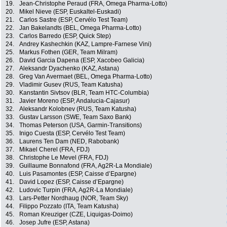
19.
Jean-Christophe Peraud (FRA, Omega Pharma-Lotto)
20.
Mikel Nieve (ESP, Euskaltel-Euskadi)
21.
Carlos Sastre (ESP, Cervélo Test Team)
22.
Jan Bakelandts (BEL, Omega Pharma-Lotto)
23.
Carlos Barredo (ESP, Quick Step)
24.
Andrey Kashechkin (KAZ, Lampre-Farnese Vini)
25.
Markus Fothen (GER, Team Milram)
26.
David Garcia Dapena (ESP, Xacobeo Galicia)
27.
Aleksandr Dyachenko (KAZ, Astana)
28.
Greg Van Avermaet (BEL, Omega Pharma-Lotto)
29.
Vladimir Gusev (RUS, Team Katusha)
30.
Kanstantin Sivtsov (BLR, Team HTC-Columbia)
31.
Javier Moreno (ESP, Andalucia-Cajasur)
32.
Aleksandr Kolobnev (RUS, Team Katusha)
33.
Gustav Larsson (SWE, Team Saxo Bank)
34.
Thomas Peterson (USA, Garmin-Transitions)
35.
Inigo Cuesta (ESP, Cervélo Test Team)
36.
Laurens Ten Dam (NED, Rabobank)
37.
Mikael Cherel (FRA, FDJ)
38.
Christophe Le Mevel (FRA, FDJ)
39.
Guillaume Bonnafond (FRA, Ag2R-La Mondiale)
40.
Luis Pasamontes (ESP, Caisse d’Epargne)
41.
David Lopez (ESP, Caisse d’Epargne)
42.
Ludovic Turpin (FRA, Ag2R-La Mondiale)
43.
Lars-Petter Nordhaug (NOR, Team Sky)
44.
Filippo Pozzato (ITA, Team Katusha)
45.
Roman Kreuziger (CZE, Liquigas-Doimo)
46.
Josep Jufre (ESP, Astana)