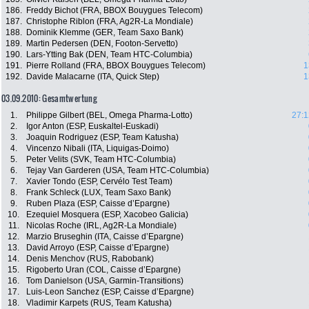
186.
Freddy Bichot (FRA, BBOX Bouygues Telecom)
187.
Christophe Riblon (FRA, Ag2R-La Mondiale)
188.
Dominik Klemme (GER, Team Saxo Bank)
189.
Martin Pedersen (DEN, Footon-Servetto)
190.
Lars-Ytting Bak (DEN, Team HTC-Columbia)
191.
Pierre Rolland (FRA, BBOX Bouygues Telecom)
1
192.
Davide Malacarne (ITA, Quick Step)
1
03.09.2010: Gesamtwertung
1.
Philippe Gilbert (BEL, Omega Pharma-Lotto)
27:1
2.
Igor Anton (ESP, Euskaltel-Euskadi)
3.
Joaquin Rodriguez (ESP, Team Katusha)
4.
Vincenzo Nibali (ITA, Liquigas-Doimo)
5.
Peter Velits (SVK, Team HTC-Columbia)
6.
Tejay Van Garderen (USA, Team HTC-Columbia)
7.
Xavier Tondo (ESP, Cervélo Test Team)
8.
Frank Schleck (LUX, Team Saxo Bank)
9.
Ruben Plaza (ESP, Caisse d’Epargne)
10.
Ezequiel Mosquera (ESP, Xacobeo Galicia)
11.
Nicolas Roche (IRL, Ag2R-La Mondiale)
12.
Marzio Bruseghin (ITA, Caisse d’Epargne)
13.
David Arroyo (ESP, Caisse d’Epargne)
14.
Denis Menchov (RUS, Rabobank)
15.
Rigoberto Uran (COL, Caisse d’Epargne)
16.
Tom Danielson (USA, Garmin-Transitions)
17.
Luis-Leon Sanchez (ESP, Caisse d’Epargne)
18.
Vladimir Karpets (RUS, Team Katusha)