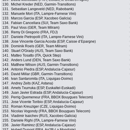
130.
Michel Kreder (NED, Garmin-Transitions)
131.
Sebastian Langeveld (NED, Rabobank)
132.
Manuele Mori (ITA, Lampre-Farnese Vini)
133.
Marcos Garcia (ESP, Xacobeo Galicia)
134.
Fabian Cancellara (SUI, Team Saxo Bank)
135.
Paul Voss (GER, Team Milram)
136.
Remy Di Gregorio (FRA, FDJ)
137.
Daniele Pietropolli (ITA, Lampre-Farnese Vini)
138.
Jose Vincente Garcia Acosta (ESP, Caisse d’Epargne)
139.
Dominik Roels (GER, Team Milram)
140.
Stuart O'Grady (AUS, Team Saxo Bank)
141.
Matteo Tosatto (ITA, Quick Step)
142.
Anders Lund (DEN, Team Saxo Bank)
143.
Matthew Wilson (AUS, Garmin-Transitions)
144.
Antonio Piedra (ESP, Andalucia-Cajasur)
145.
David Millar (GBR, Garmin-Transitions)
146.
Ivan Santaromita (ITA, Liquigas-Doimo)
147.
Andrey Zeits (KAZ, Astana)
148.
Amets Txurruka (ESP, Euskaltel-Euskadi)
149.
Juan Javier Estrada (ESP, Andalucia-Cajasur)
150.
Perrig Quemeneur (FRA, BBOX Bouygues Telecom)
151.
Jose Vicente Toribio (ESP, Andalucia-Cajasur)
152.
Roman Kreuziger (CZE, Liquigas-Doimo)
153.
Nicolas Vogondy (FRA, BBOX Bouygues Telecom)
154.
Vladimir Isaichev (RUS, Xacobeo Galicia)
155.
Daniele Righi (ITA, Lampre-Farnese Vini)
156.
Javier Ramirez (ESP, Andalucia-Cajasur)
157.
Hubert Dupont (FRA, Ag2R-La Mondiale)