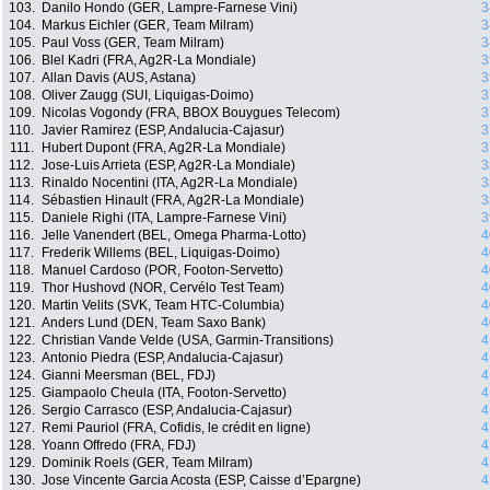
103.
Danilo Hondo (GER, Lampre-Farnese Vini)
3
104.
Markus Eichler (GER, Team Milram)
3
105.
Paul Voss (GER, Team Milram)
3
106.
Blel Kadri (FRA, Ag2R-La Mondiale)
3
107.
Allan Davis (AUS, Astana)
3
108.
Oliver Zaugg (SUI, Liquigas-Doimo)
3
109.
Nicolas Vogondy (FRA, BBOX Bouygues Telecom)
3
110.
Javier Ramirez (ESP, Andalucia-Cajasur)
3
111.
Hubert Dupont (FRA, Ag2R-La Mondiale)
3
112.
Jose-Luis Arrieta (ESP, Ag2R-La Mondiale)
3
113.
Rinaldo Nocentini (ITA, Ag2R-La Mondiale)
3
114.
Sébastien Hinault (FRA, Ag2R-La Mondiale)
3
115.
Daniele Righi (ITA, Lampre-Farnese Vini)
3
116.
Jelle Vanendert (BEL, Omega Pharma-Lotto)
4
117.
Frederik Willems (BEL, Liquigas-Doimo)
4
118.
Manuel Cardoso (POR, Footon-Servetto)
4
119.
Thor Hushovd (NOR, Cervélo Test Team)
4
120.
Martin Velits (SVK, Team HTC-Columbia)
4
121.
Anders Lund (DEN, Team Saxo Bank)
4
122.
Christian Vande Velde (USA, Garmin-Transitions)
4
123.
Antonio Piedra (ESP, Andalucia-Cajasur)
4
124.
Gianni Meersman (BEL, FDJ)
4
125.
Giampaolo Cheula (ITA, Footon-Servetto)
4
126.
Sergio Carrasco (ESP, Andalucia-Cajasur)
4
127.
Remi Pauriol (FRA, Cofidis, le crédit en ligne)
4
128.
Yoann Offredo (FRA, FDJ)
4
129.
Dominik Roels (GER, Team Milram)
4
130.
Jose Vincente Garcia Acosta (ESP, Caisse d’Epargne)
4