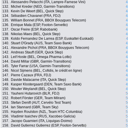
131.
Alessandro Petacchi (ITA, Lampre-Farnese Vini)
4
132.
Michel Kreder (NED, Garmin-Transitions)
4
133.
Kevin De Weert (BEL, Quick Step)
4
134.
Sébastien Chavanel (FRA, FDJ)
4
135.
William Bonnet (FRA, BBOX Bouygues Telecom)
4
136.
Enrique Mata (ESP, Footon-Servetto)
4
137.
Oscar Freire (ESP, Rabobank)
4
138.
Nikolas Maes (BEL, Quick Step)
4
139.
Koldo Fernandez De Larrea (ESP, Euskaltel-Euskadi)
4
140.
Stuart O'Grady (AUS, Team Saxo Bank)
4
141.
Alexandre Pichot (FRA, BBOX Bouygues Telecom)
4
142.
Andreas Stauff (GER, Quick Step)
4
143.
Leif Hoste (BEL, Omega Pharma-Lotto)
4
144.
David Millar (GBR, Garmin-Transitions)
4
145.
Tyler Farrar (USA, Garmin-Transitions)
4
146.
Nicol Sijmens (BEL, Cofidis, le crédit en ligne)
4
147.
Pierre Cazaux (FRA, FDJ)
4
148.
Davide Malacarne (ITA, Quick Step)
4
149.
Kasper Klostergaard (DEN, Team Saxo Bank)
4
150.
Wouter Weylandt (BEL, Quick Step)
4
151.
Yauheni Hutarovich (BLR, FDJ)
5
152.
Robert Förster (GER, Team Milram)
5
153.
Stefan Denifl (AUT, Cervélo Test Team)
5
154.
Ian Stannard (GBR, Team Sky)
5
155.
Hayden Roulston (NZL, Team HTC-Columbia)
5
156.
Vladimir Isaichev (RUS, Xacobeo Galicia)
5
157.
Jacopo Guarnieri (ITA, Liquigas-Doimo)
5
158.
David Gutierrez Gutierrez (ESP, Footon-Servetto)
5