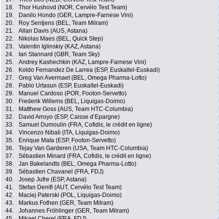
18.
Thor Hushovd (NOR, Cervélo Test Team)
19.
Danilo Hondo (GER, Lampre-Farnese Vini)
20.
Roy Sentjens (BEL, Team Milram)
21.
Allan Davis (AUS, Astana)
22.
Nikolas Maes (BEL, Quick Step)
23.
Valentin Iglinskiy (KAZ, Astana)
24.
Ian Stannard (GBR, Team Sky)
25.
Andrey Kashechkin (KAZ, Lampre-Farnese Vini)
26.
Koldo Fernandez De Larrea (ESP, Euskaltel-Euskadi)
27.
Greg Van Avermaet (BEL, Omega Pharma-Lotto)
28.
Pablo Urtasun (ESP, Euskaltel-Euskadi)
29.
Manuel Cardoso (POR, Footon-Servetto)
30.
Frederik Willems (BEL, Liquigas-Doimo)
31.
Matthew Goss (AUS, Team HTC-Columbia)
32.
David Arroyo (ESP, Caisse d’Epargne)
33.
Samuel Dumoulin (FRA, Cofidis, le crédit en ligne)
34.
Vincenzo Nibali (ITA, Liquigas-Doimo)
35.
Enrique Mata (ESP, Footon-Servetto)
36.
Tejay Van Garderen (USA, Team HTC-Columbia)
37.
Sébastien Minard (FRA, Cofidis, le crédit en ligne)
38.
Jan Bakelandts (BEL, Omega Pharma-Lotto)
39.
Sébastien Chavanel (FRA, FDJ)
40.
Josep Jufre (ESP, Astana)
41.
Stefan Denifl (AUT, Cervélo Test Team)
42.
Maciej Paterski (POL, Liquigas-Doimo)
43.
Markus Fothen (GER, Team Milram)
44.
Johannes Fröhlinger (GER, Team Milram)
45.
Mikael Cherel (FRA, FDJ)