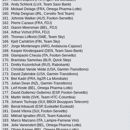
158.
Andy Schleck (LUX, Team Saxo Bank)
159.
Mickael Delage (FRA, Omega Pharma-Lotto)
160.
Philip Deignan (IRL, Cervélo Test Team)
161.
Johnnie Walker (AUS, Footon-Servetto)
162.
Pierre Cazaux (FRA, FDJ)
163.
Gianni Meersman (BEL, FDJ)
164.
Arthur Vichot (FRA, FDJ)
165.
Thomas Löfkvist (SWE, Team Sky)
166.
Kjell Carlström (FIN, Team Sky)
167.
Jorge Montenegro (ARG, Andalucia-Cajasur)
168.
Kasper Klostergaard (DEN, Team Saxo Bank)
169.
Giampaolo Cheula (ITA, Footon-Servetto)
170.
Branislau Samoilau (BLR, Quick Step)
171.
Dmitry Kozontchuk (RUS, Rabobank)
172.
Christian Vande Velde (USA, Garmin-Transitions)
173.
David Zabriskie (USA, Garmin-Transitions)
174.
Blel Kadri (FRA, Ag2R-La Mondiale)
175.
Julian Dean (NZL, Garmin-Transitions)
176.
Leif Hoste (BEL, Omega Pharma-Lotto)
177.
David Gutierrez Gutierrez (ESP, Footon-Servetto)
178.
Martin Velits (SVK, Team HTC-Columbia)
179.
Johann Tschopp (SUI, BBOX Bouygues Telecom)
180.
Benat Intxausti (ESP, Euskaltel-Euskadi)
181.
David Vitoria (SUI, Footon-Servetto)
182.
Mikhail Ignatiev (RUS, Team Katusha)
183.
Marco Marzano (ITA, Lampre-Farnese Vini)
184.
Jelle Vanendert (BEL, Omega Pharma-Lotto)
185.
Olivier Kaisen (BEL, Omega Pharma-Lotto)