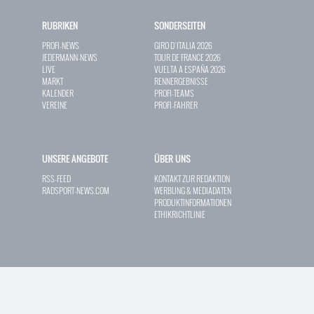
RUBRIKEN
SONDERSEITEN
PROFI-NEWS
GIRO D`ITALIA 2026
JEDERMANN-NEWS
TOUR DE FRANCE 2026
LIVE
VUELTA A ESPAÑA 2026
MARKT
RENNERGEBNISSE
KALENDER
PROFI-TEAMS
VEREINE
PROFI-FAHRER
UNSERE ANGEBOTE
ÜBER UNS
RSS-FEED
KONTAKT ZUR REDAKTION
RADSPORT-NEWS.COM
WERBUNG & MEDIADATEN
PRODUKTINFORMATIONEN
ETHIKRICHTLINIE