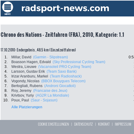
Chrono des Nations - Zeitfahren (FRA), 2010, Kategorie: 1.1
17.10.2010: Endergebnis , 48.5 km (Einzelzeitfahren)
1.
Millar, David
(Garmin - Slipstream)
0:5
2.
Boasson Hagen, Edvald
(Sky Professional Cycling Team)
3.
Westra, Lieuwe
(Vacansoleil PRO Cycling Team)
4.
Larsson, Gustav Erik
(Team Saxo Bank)
5.
Irizar Aranburu, Markel
(Team Radioshack)
6.
Vogondy, Nicolas
(BBOX Bouygues Telecom)
7.
Bertogliati, Rubens
(Androni Giocattoli)
8.
Roy, Jeremy
(Francaise des Jeux)
9.
Krivtsov, Yuriy
(AG2R La Mondiale)
10.
Poux, Paul
(Saur - Sojasun)
Alle Platzierungen
COOKIE EINSTELLUNGEN
|
DATENSCHUTZ
|
KONTAKT
|
IMPRESSUM