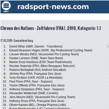
Chrono des Nations - Zeitfahren (FRA), 2010, Kategorie: 1.1
17.10.2010: Gesamtwertung
1.
David Millar (GBR, Garmin - Transitions)
5
2.
Edvald Boasson Hagen (NOR, Sky Professional Cycling Team)
3.
Lieuwe Westra (NED, Vacansoleil Pro Cycling Team)
4.
Gustav Larsson (SWE, Team Saxo Bank)
5.
Markel Irizar Aranburu (ESP, Team Radioshack)
6.
Nicolas Vogondy (FRA, BBox Bouygues Telecom)
7.
Rubens Bertogliati (SUI, Androni Giocattoli)
8.
Jérémy Roy (FRA, Française Des Jeux)
9.
Yuriy Krivtsov (UKR, AG2R La Mondiale)
10.
Paul Poux (FRA, Saur - Sojasun)
11.
Yoann Offredo (FRA, Française Des Jeux)
12.
Anthony Delaplace (FRA, Saur - Sojasun)
13.
Alexander Wetterhall (SWE, Cervélo)
14.
Jens Mouris (NED, Vacansoleil Pro Cycling Team)
15.
Anthony Roux (FRA, Française Des Jeux)
16.
Olivier Kaisen (BEL, Omega Pharma-Lotto)
17.
Raivis Belohvosciks (LAT, Ceramica Flaminia)