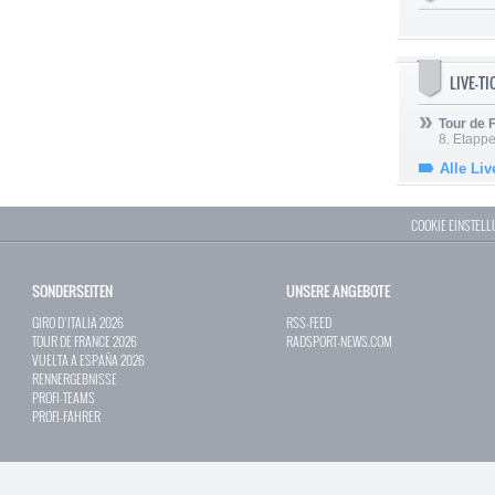
LIVE-T
Tour de
8. Etappe
Alle Liv
COOKIE EINSTEL
SONDERSEITEN
UNSERE ANGEBOTE
GIRO D`ITALIA 2026
RSS-FEED
TOUR DE FRANCE 2026
RADSPORT-NEWS.COM
VUELTA A ESPAÑA 2026
RENNERGEBNISSE
PROFI-TEAMS
PROFI-FAHRER