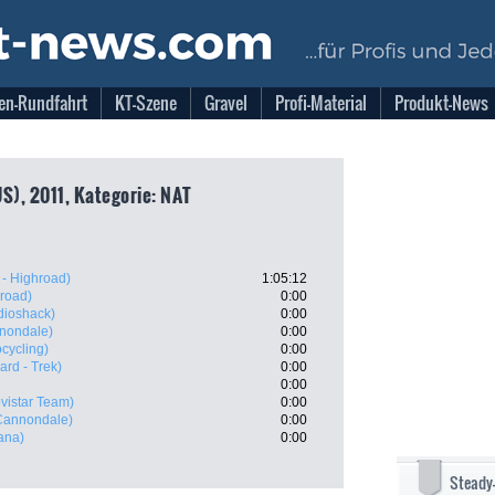
en-Rundfahrt
KT-Szene
Gravel
Profi-Material
Produkt-News
S), 2011, Kategorie: NAT
- Highroad)
1:05:12
road)
0:00
dioshack)
0:00
nnondale)
0:00
cycling)
0:00
rd - Trek)
0:00
0:00
vistar Team)
0:00
 Cannondale)
0:00
ana)
0:00
Steady