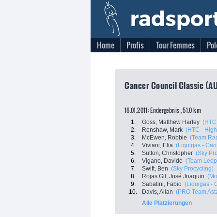
Home
Profis
Tour Femmes
Pol
Cancer Council Classic (AU
16.01.2011: Endergebnis , 51.0 km
1.
Goss, Matthew Harley
(HTC 
2.
Renshaw, Mark
(HTC - High
3.
McEwen, Robbie
(Team Ra
4.
Viviani, Elia
(Liquigas - Ca
5.
Sutton, Christopher
(Sky Pro
6.
Vigano, Davide
(Team Leopa
7.
Swift, Ben
(Sky Procycling)
8.
Rojas Gil, José Joaquin
(Mo
9.
Sabatini, Fabio
(Liquigas -
10.
Davis, Allan
(PRO Team Ast
Alle Platzierungen