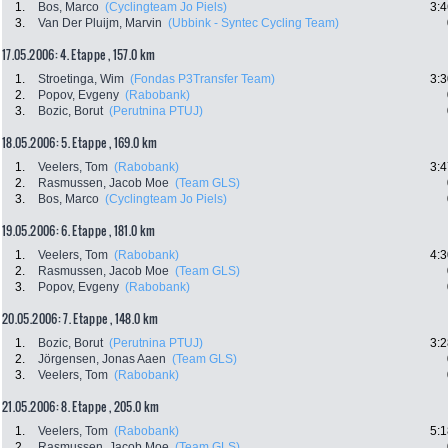
1.
Bos, Marco
(Cyclingteam Jo Piels)
3:4
3.
Van Der Pluijm, Marvin
(Ubbink - Syntec Cycling Team)
17.05.2006: 4. Etappe , 157.0 km
1.
Stroetinga, Wim
(Fondas P3Transfer Team)
3:3
2.
Popov, Evgeny
(Rabobank)
3.
Bozic, Borut
(Perutnina PTUJ)
18.05.2006: 5. Etappe , 169.0 km
1.
Veelers, Tom
(Rabobank)
3:4
2.
Rasmussen, Jacob Moe
(Team GLS)
3.
Bos, Marco
(Cyclingteam Jo Piels)
19.05.2006: 6. Etappe , 181.0 km
1.
Veelers, Tom
(Rabobank)
4:3
2.
Rasmussen, Jacob Moe
(Team GLS)
3.
Popov, Evgeny
(Rabobank)
20.05.2006: 7. Etappe , 148.0 km
1.
Bozic, Borut
(Perutnina PTUJ)
3:2
2.
Jörgensen, Jonas Aaen
(Team GLS)
3.
Veelers, Tom
(Rabobank)
21.05.2006: 8. Etappe , 205.0 km
1.
Veelers, Tom
(Rabobank)
5:1
2.
Rasmussen, Jacob Moe
(Team GLS)