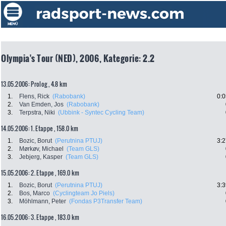
Olympia's Tour (NED), 2006, Kategorie: 2.2
13.05.2006: Prolog , 4.8 km
1.
Flens, Rick
(Rabobank)
0:0
2.
Van Emden, Jos
(Rabobank)
3.
Terpstra, Niki
(Ubbink - Syntec Cycling Team)
14.05.2006: 1. Etappe , 158.0 km
1.
Bozic, Borut
(Perutnina PTUJ)
3:2
2.
Mørkøv, Michael
(Team GLS)
3.
Jebjerg, Kasper
(Team GLS)
15.05.2006: 2. Etappe , 169.0 km
1.
Bozic, Borut
(Perutnina PTUJ)
3:3
2.
Bos, Marco
(Cyclingteam Jo Piels)
3.
Möhlmann, Peter
(Fondas P3Transfer Team)
16.05.2006: 3. Etappe , 183.0 km