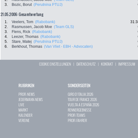
3.
Bozic, Borut
(Perutnina PTUJ)
21.05.2006: Gesamtwertung
1.
Veelers, Tom
(Rabobank)
31:3
2.
Rasmussen, Jacob Moe
(Team GLS)
3.
Flens, Rick
(Rabobank)
4.
Leezer, Thomas
(Rabobank)
5.
Stare, Matej
(Perutnina PTUJ)
6.
Berkhout, Thomas
(Van Vliet - EBH - Advocaten)
COOKIE EINSTELLUNGEN
|
DATENSCHUTZ
|
KONTAKT
|
IMPRESSUM
RUBRIKEN
SONDERSEITEN
PROFI-NEWS
GIRO D`ITALIA 2026
JEDERMANN-NEWS
TOUR DE FRANCE 2026
LIVE
VUELTA A ESPAÑA 2026
MARKT
RENNERGEBNISSE
KALENDER
PROFI-TEAMS
VEREINE
PROFI-FAHRER