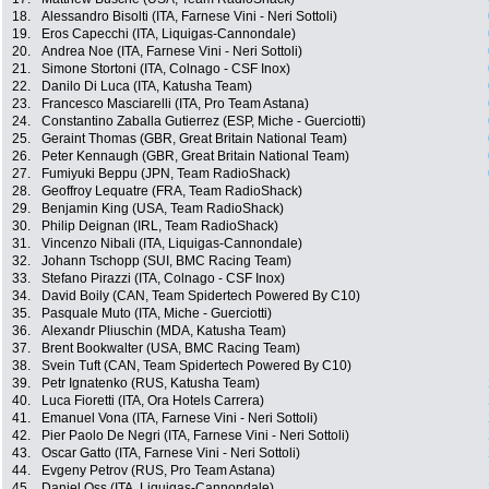
18.
Alessandro Bisolti (ITA, Farnese Vini - Neri Sottoli)
19.
Eros Capecchi (ITA, Liquigas-Cannondale)
20.
Andrea Noe (ITA, Farnese Vini - Neri Sottoli)
21.
Simone Stortoni (ITA, Colnago - CSF Inox)
22.
Danilo Di Luca (ITA, Katusha Team)
23.
Francesco Masciarelli (ITA, Pro Team Astana)
24.
Constantino Zaballa Gutierrez (ESP, Miche - Guerciotti)
25.
Geraint Thomas (GBR, Great Britain National Team)
26.
Peter Kennaugh (GBR, Great Britain National Team)
27.
Fumiyuki Beppu (JPN, Team RadioShack)
28.
Geoffroy Lequatre (FRA, Team RadioShack)
29.
Benjamin King (USA, Team RadioShack)
30.
Philip Deignan (IRL, Team RadioShack)
31.
Vincenzo Nibali (ITA, Liquigas-Cannondale)
32.
Johann Tschopp (SUI, BMC Racing Team)
33.
Stefano Pirazzi (ITA, Colnago - CSF Inox)
34.
David Boily (CAN, Team Spidertech Powered By C10)
35.
Pasquale Muto (ITA, Miche - Guerciotti)
36.
Alexandr Pliuschin (MDA, Katusha Team)
37.
Brent Bookwalter (USA, BMC Racing Team)
38.
Svein Tuft (CAN, Team Spidertech Powered By C10)
39.
Petr Ignatenko (RUS, Katusha Team)
40.
Luca Fioretti (ITA, Ora Hotels Carrera)
41.
Emanuel Vona (ITA, Farnese Vini - Neri Sottoli)
42.
Pier Paolo De Negri (ITA, Farnese Vini - Neri Sottoli)
43.
Oscar Gatto (ITA, Farnese Vini - Neri Sottoli)
44.
Evgeny Petrov (RUS, Pro Team Astana)
45.
Daniel Oss (ITA, Liquigas-Cannondale)