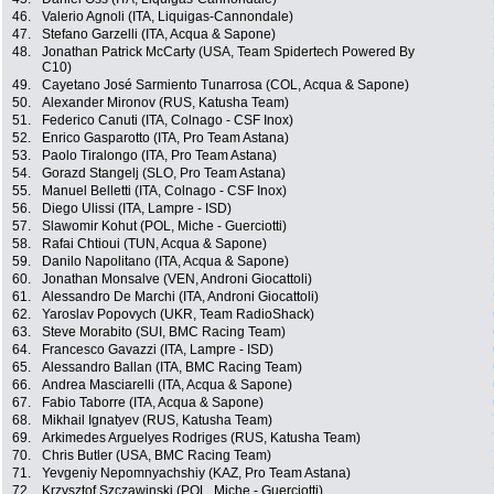
46.
Valerio Agnoli (ITA, Liquigas-Cannondale)
47.
Stefano Garzelli (ITA, Acqua & Sapone)
48.
Jonathan Patrick McCarty (USA, Team Spidertech Powered By
C10)
49.
Cayetano José Sarmiento Tunarrosa (COL, Acqua & Sapone)
50.
Alexander Mironov (RUS, Katusha Team)
51.
Federico Canuti (ITA, Colnago - CSF Inox)
52.
Enrico Gasparotto (ITA, Pro Team Astana)
53.
Paolo Tiralongo (ITA, Pro Team Astana)
54.
Gorazd Stangelj (SLO, Pro Team Astana)
55.
Manuel Belletti (ITA, Colnago - CSF Inox)
56.
Diego Ulissi (ITA, Lampre - ISD)
57.
Slawomir Kohut (POL, Miche - Guerciotti)
58.
Rafai Chtioui (TUN, Acqua & Sapone)
59.
Danilo Napolitano (ITA, Acqua & Sapone)
60.
Jonathan Monsalve (VEN, Androni Giocattoli)
61.
Alessandro De Marchi (ITA, Androni Giocattoli)
62.
Yaroslav Popovych (UKR, Team RadioShack)
63.
Steve Morabito (SUI, BMC Racing Team)
64.
Francesco Gavazzi (ITA, Lampre - ISD)
65.
Alessandro Ballan (ITA, BMC Racing Team)
66.
Andrea Masciarelli (ITA, Acqua & Sapone)
67.
Fabio Taborre (ITA, Acqua & Sapone)
68.
Mikhail Ignatyev (RUS, Katusha Team)
69.
Arkimedes Arguelyes Rodriges (RUS, Katusha Team)
70.
Chris Butler (USA, BMC Racing Team)
71.
Yevgeniy Nepomnyachshiy (KAZ, Pro Team Astana)
72.
Krzysztof Szczawinski (POL, Miche - Guerciotti)