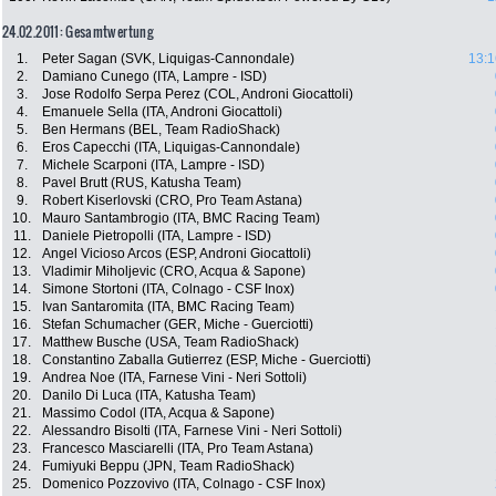
24.02.2011: Gesamtwertung
1.
Peter Sagan (SVK, Liquigas-Cannondale)
13:1
2.
Damiano Cunego (ITA, Lampre - ISD)
3.
Jose Rodolfo Serpa Perez (COL, Androni Giocattoli)
4.
Emanuele Sella (ITA, Androni Giocattoli)
5.
Ben Hermans (BEL, Team RadioShack)
6.
Eros Capecchi (ITA, Liquigas-Cannondale)
7.
Michele Scarponi (ITA, Lampre - ISD)
8.
Pavel Brutt (RUS, Katusha Team)
9.
Robert Kiserlovski (CRO, Pro Team Astana)
10.
Mauro Santambrogio (ITA, BMC Racing Team)
11.
Daniele Pietropolli (ITA, Lampre - ISD)
12.
Angel Vicioso Arcos (ESP, Androni Giocattoli)
13.
Vladimir Miholjevic (CRO, Acqua & Sapone)
14.
Simone Stortoni (ITA, Colnago - CSF Inox)
15.
Ivan Santaromita (ITA, BMC Racing Team)
16.
Stefan Schumacher (GER, Miche - Guerciotti)
17.
Matthew Busche (USA, Team RadioShack)
18.
Constantino Zaballa Gutierrez (ESP, Miche - Guerciotti)
19.
Andrea Noe (ITA, Farnese Vini - Neri Sottoli)
20.
Danilo Di Luca (ITA, Katusha Team)
21.
Massimo Codol (ITA, Acqua & Sapone)
22.
Alessandro Bisolti (ITA, Farnese Vini - Neri Sottoli)
23.
Francesco Masciarelli (ITA, Pro Team Astana)
24.
Fumiyuki Beppu (JPN, Team RadioShack)
25.
Domenico Pozzovivo (ITA, Colnago - CSF Inox)