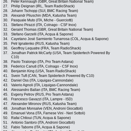
26.
Peter Kennaugh (GBR, Great Britain National Team)
27.
Philip Deignan (IRL, Team RadioShack)
28.
Johann Tschopp (SUI, BMC Racing Team)
29.
Alexandr Pliuschin (MDA, Katusha Team)
30.
Pasquale Muto (ITA, Miche - Guerciotti)
31.
Stefano Pirazzi (ITA, Colnago - CSF Inox)
32.
Geraint Thomas (GBR, Great Britain National Team)
33.
Stefano Garzelli (ITA, Acqua & Sapone)
34.
Cayetano José Sarmiento Tunarrosa (COL, Acqua & Sapone)
35.
Petr Ignatenko (RUS, Katusha Team)
36.
Geoffroy Lequatre (FRA, Team RadioShack)
37.
Jonathan Patrick McCarty (USA, Team Spidertech Powered By
C10)
38.
Paolo Tiralongo (ITA, Pro Team Astana)
39.
Federico Canuti (ITA, Colnago - CSF Inox)
40.
Benjamin King (USA, Team RadioShack)
41.
Svein Tuft (CAN, Team Spidertech Powered By C10)
42.
Daniel Oss (ITA, Liquigas-Cannondale)
43.
Valerio Agnoli (ITA, Liquigas-Cannondale)
44.
Alessandro Ballan (ITA, BMC Racing Team)
45.
Evgeny Petrov (RUS, Pro Team Astana)
46.
Francesco Gavazzi (ITA, Lampre - ISD)
47.
Alexander Mironov (RUS, Katusha Team)
48.
Jonathan Monsalve (VEN, Androni Giocattoli)
49.
Emanuel Vona (ITA, Farnese Vini - Neri Sottoli)
50.
Rafai Chtioui (TUN, Acqua & Sapone)
51.
Antonio Santoro (ITA, Androni Giocattoli)
52.
Fabio Taborre (ITA, Acqua & Sapone)