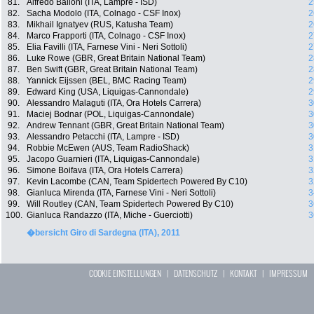
81.
Alfredo Balloni (ITA, Lampre - ISD)
2
82.
Sacha Modolo (ITA, Colnago - CSF Inox)
2
83.
Mikhail Ignatyev (RUS, Katusha Team)
2
84.
Marco Frapporti (ITA, Colnago - CSF Inox)
2
85.
Elia Favilli (ITA, Farnese Vini - Neri Sottoli)
2
86.
Luke Rowe (GBR, Great Britain National Team)
2
87.
Ben Swift (GBR, Great Britain National Team)
2
88.
Yannick Eijssen (BEL, BMC Racing Team)
2
89.
Edward King (USA, Liquigas-Cannondale)
2
90.
Alessandro Malaguti (ITA, Ora Hotels Carrera)
3
91.
Maciej Bodnar (POL, Liquigas-Cannondale)
3
92.
Andrew Tennant (GBR, Great Britain National Team)
3
93.
Alessandro Petacchi (ITA, Lampre - ISD)
3
94.
Robbie McEwen (AUS, Team RadioShack)
3
95.
Jacopo Guarnieri (ITA, Liquigas-Cannondale)
3
96.
Simone Boifava (ITA, Ora Hotels Carrera)
3
97.
Kevin Lacombe (CAN, Team Spidertech Powered By C10)
3
98.
Gianluca Mirenda (ITA, Farnese Vini - Neri Sottoli)
3
99.
Will Routley (CAN, Team Spidertech Powered By C10)
3
100.
Gianluca Randazzo (ITA, Miche - Guerciotti)
3
�bersicht Giro di Sardegna (ITA), 2011
COOKIE EINSTELLUNGEN
|
DATENSCHUTZ
|
KONTAKT
|
IMPRESSUM