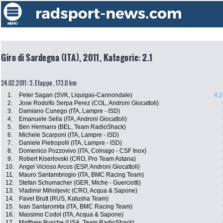
Giro di Sardegna (ITA), 2011, Kategorie: 2.1
24.02.2011: 3. Etappe , 173.0 km
1.
Peter Sagan (SVK, Liquigas-Cannondale)
4:2
2.
Jose Rodolfo Serpa Perez (COL, Androni Giocattoli)
3.
Damiano Cunego (ITA, Lampre - ISD)
4.
Emanuele Sella (ITA, Androni Giocattoli)
5.
Ben Hermans (BEL, Team RadioShack)
6.
Michele Scarponi (ITA, Lampre - ISD)
7.
Daniele Pietropolli (ITA, Lampre - ISD)
8.
Domenico Pozzovivo (ITA, Colnago - CSF Inox)
9.
Robert Kiserlovski (CRO, Pro Team Astana)
10.
Angel Vicioso Arcos (ESP, Androni Giocattoli)
11.
Mauro Santambrogio (ITA, BMC Racing Team)
12.
Stefan Schumacher (GER, Miche - Guerciotti)
13.
Vladimir Miholjevic (CRO, Acqua & Sapone)
14.
Pavel Brutt (RUS, Katusha Team)
15.
Ivan Santaromita (ITA, BMC Racing Team)
16.
Massimo Codol (ITA, Acqua & Sapone)
17.
Matthew Busche (USA, Team RadioShack)