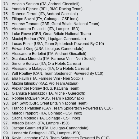
73.
Antonio Santoro (ITA, Androni Giocattoli)
74.
Yannick Eijssen (BEL, BMC Racing Team)
75.
Roberto Ferrari (ITA, Androni Giocattoli)
1
76.
Filippo Savini (ITA, Colnago - CSF Inox)
1
77.
Andrew Tennant (GBR, Great Britain National Team)
1
78.
Alessandro Petacchi (ITA, Lampre - ISD)
1
79.
Luke Rowe (GBR, Great Britain National Team)
1
80.
Maciej Bodnar (POL, Liquigas-Cannondale)
1
81.
Lucas Euser (USA, Team Spidertech Powered By C10)
1
82.
Edward King (USA, Liquigas-Cannondale)
1
83.
Alessandro Bertolini (ITA, Androni Giocattoli)
1
84.
Gianluca Mirenda (ITA, Farnese Vini - Neri Sottoli)
1
85.
Simone Boifava (ITA, Ora Hotels Carrera)
1
86.
Alessandro Malaguti (ITA, Ora Hotels Carrera)
1
87.
Will Routley (CAN, Team Spidertech Powered By C10)
1
88.
Elia Favilli (ITA, Farnese Vini - Neri Sottoli)
1
89.
Maxim Iglinskiy (KAZ, Pro Team Astana)
1
90.
Alexander Porsev (RUS, Katusha Team)
1
91.
Gianluca Randazzo (ITA, Miche - Guerciotti)
1
92.
Robbie McEwen (AUS, Team RadioShack)
1
93.
Ben Swift (GBR, Great Britain National Team)
1
94.
Francois Parisien (CAN, Team Spidertech Powered By C10)
1
95.
Marco Frapporti (ITA, Colnago - CSF Inox)
1
96.
Sacha Modolo (ITA, Colnago - CSF Inox)
1
97.
Alfredo Balloni (ITA, Lampre - ISD)
1
98.
Jacopo Guarnieri (ITA, Liquigas-Cannondale)
1
99.
Leonardo Bertagnolli (ITA, Lampre - ISD)
1
100.
Kevin Lacombe (CAN, Team Spidertech Powered By C10)
1