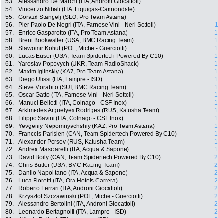
53.
Alessandro De Marchi (ITA, Androni Giocattoli)
54.
Vincenzo Nibali (ITA, Liquigas-Cannondale)
55.
Gorazd Stangelj (SLO, Pro Team Astana)
56.
Pier Paolo De Negri (ITA, Farnese Vini - Neri Sottoli)
1
57.
Enrico Gasparotto (ITA, Pro Team Astana)
1
58.
Brent Bookwalter (USA, BMC Racing Team)
1
59.
Slawomir Kohut (POL, Miche - Guerciotti)
1
60.
Lucas Euser (USA, Team Spidertech Powered By C10)
1
61.
Yaroslav Popovych (UKR, Team RadioShack)
1
62.
Maxim Iglinskiy (KAZ, Pro Team Astana)
1
63.
Diego Ulissi (ITA, Lampre - ISD)
1
64.
Steve Morabito (SUI, BMC Racing Team)
1
65.
Oscar Gatto (ITA, Farnese Vini - Neri Sottoli)
1
66.
Manuel Belletti (ITA, Colnago - CSF Inox)
1
67.
Arkimedes Arguelyes Rodriges (RUS, Katusha Team)
1
68.
Filippo Savini (ITA, Colnago - CSF Inox)
1
69.
Yevgeniy Nepomnyachshiy (KAZ, Pro Team Astana)
1
70.
Francois Parisien (CAN, Team Spidertech Powered By C10)
1
71.
Alexander Porsev (RUS, Katusha Team)
1
72.
Andrea Masciarelli (ITA, Acqua & Sapone)
1
73.
David Boily (CAN, Team Spidertech Powered By C10)
2
74.
Chris Butler (USA, BMC Racing Team)
2
75.
Danilo Napolitano (ITA, Acqua & Sapone)
2
76.
Luca Fioretti (ITA, Ora Hotels Carrera)
2
77.
Roberto Ferrari (ITA, Androni Giocattoli)
2
78.
Krzysztof Szczawinski (POL, Miche - Guerciotti)
2
79.
Alessandro Bertolini (ITA, Androni Giocattoli)
2
80.
Leonardo Bertagnolli (ITA, Lampre - ISD)
2