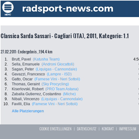
Classica Sarda Sassari - Cagliari (ITA), 2011, Kategorie: 1.1
27.02.2011: Endergebnis , 194.4 km
1.
Brutt, Pavel
(Katusha Team)
4:5
2.
Sella, Emanuele
(Androni Giocattoli)
3.
Sagan, Peter
(Liquigas - Cannondale)
4.
Gavazzi, Francesco
(Lampre - ISD)
5.
Gatto, Oscar
(Farnese Vini - Neri Sottoli)
6.
Thomas, Geraint
(Sky Procycling)
7.
Kiserlovski, Robert
(PRO Team Astana)
8.
Zaballa Gutierrez, Costantino
(Miche)
9.
Nibali, Vincenzo
(Liquigas - Cannondale)
10.
Favilli, Elia
(Farnese Vini - Neri Sottoli)
Alle Platzierungen
COOKIE EINSTELLUNGEN
|
DATENSCHUTZ
|
KONTAKT
|
IMPRESSUM