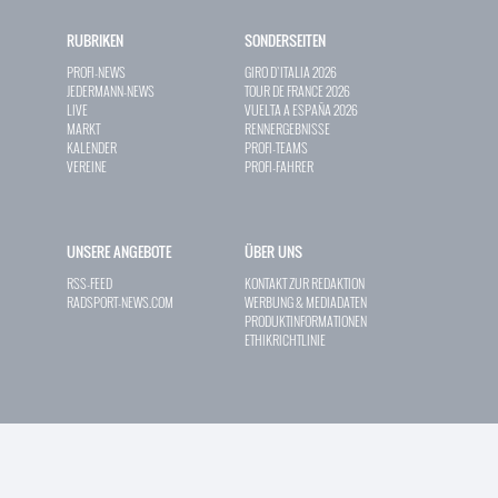
RUBRIKEN
SONDERSEITEN
PROFI-NEWS
GIRO D`ITALIA 2026
JEDERMANN-NEWS
TOUR DE FRANCE 2026
LIVE
VUELTA A ESPAÑA 2026
MARKT
RENNERGEBNISSE
KALENDER
PROFI-TEAMS
VEREINE
PROFI-FAHRER
UNSERE ANGEBOTE
ÜBER UNS
RSS-FEED
KONTAKT ZUR REDAKTION
RADSPORT-NEWS.COM
WERBUNG & MEDIADATEN
PRODUKTINFORMATIONEN
ETHIKRICHTLINIE