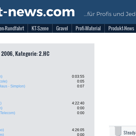
en-Rundfahrt
KT-Szene
Gravel
Profi-Material
Produkt-News
 2006, Kategorie: 2.HC
m)
0:03:55
cole)
0:05
Haus - Simplon)
0:07
)
4:22:40
m)
0:00
 Telecom)
0:00
no)
4:26:05
Steady
om)
0:00