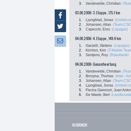
3.
Vandevelde, Christian
(Tea
03.06.2006: 3. Etappe , 175.1 km
Facebook
1.
Ljungblad, Jonas
(Unibet.c
2.
Johansen, Allan
(Team CSC
Twitter
3.
Capecchi, Eros
(Liquigas)
04.06.2006: 4. Etappe , 149.4 km
Newsletter:
1.
Garzelli, Stefano
(Liquigas)
2.
Kirchen, Kim
(T-Mobile Tea
3.
Sentjens, Roy
(Rabobank)
04.06.2006: Gesamtwertung
1.
Vandevelde, Christian
(Tea
2.
Brozyna, Thomas
(Intel - Ac
3.
Johansen, Allan
(Team CSC
4.
Ljungblad, Jonas
(Unibet.c
5.
Flecha Giannoni, Juan Anto
6.
De Waele, Bert
(Landbouwkr
RUBRIKEN