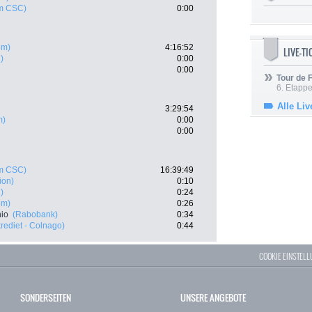
m CSC)
0:00
om)
4:16:52
LIVE-T
)
0:00
0:00
Tour de
6. Etapp
Alle Liv
3:29:54
m)
0:00
0:00
m CSC)
16:39:49
tion)
0:10
)
0:24
om)
0:26
nio
(Rabobank)
0:34
ediet - Colnago)
0:44
COOKIE EINSTEL
SONDERSEITEN
UNSERE ANGEBOTE