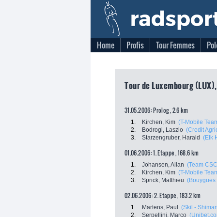
Home
Profis
Tour Femmes
Pol
Tour de Luxembourg (LUX),
31.05.2006: Prolog , 2.6 km
1.
Kirchen, Kim
(T-Mobile Tea
2.
Bodrogi, Laszlo
(Credit Agri
3.
Starzengruber, Harald
(Elk 
01.06.2006: 1. Etappe , 168.6 km
1.
Johansen, Allan
(Team CSC
2.
Kirchen, Kim
(T-Mobile Tea
3.
Sprick, Matthieu
(Bouygues
02.06.2006: 2. Etappe , 183.2 km
1.
Martens, Paul
(Skil - Shima
2.
Serpellini, Marco
(Unibet.c