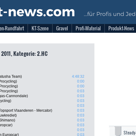
en-Rundfahrt
KT-Szene
Gravel
Profi-Material
Produkt-News
 2011, Kategorie: 2.HC
atusha Team)
4:48:32
rocycling)
0:00
Procycling)
0:00
rocycling)
0:03
uigas-Cannondale)
0:03
ycling)
0:03
0:03
opsport Vlaanderen - Mercator)
0:03
uwkrediet)
0:03
- Shimano)
0:03
ropcar)
0:03
0:03
Steady
m Europcar)
0:03