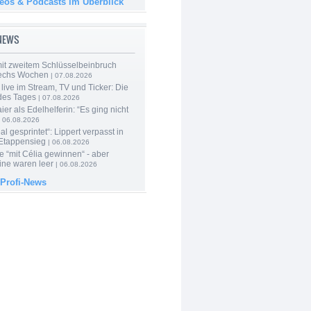
deos & Podcasts im Überblick
-NEWS
mit zweitem Schlüsselbeinbruch
echs Wochen
| 07.08.2026
live im Stream, TV und Ticker: Die
des Tages
| 07.08.2026
er als Edelhelferin: “Es ging nicht
 06.08.2026
al gesprintet“: Lippert verpasst in
Etappensieg
| 06.08.2026
e “mit Célia gewinnen“ - aber
ine waren leer
| 06.08.2026
 Profi-News