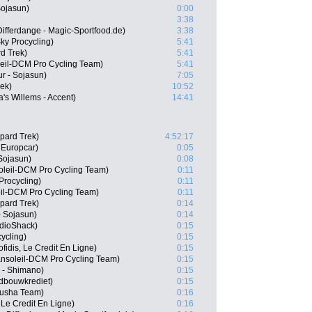
Sojasun)
0:00
3:38
ifferdange - Magic-Sportfood.de)
3:38
ky Procycling)
5:41
d Trek)
5:41
eil-DCM Pro Cycling Team)
5:41
r - Sojasun)
7:05
ek)
10:52
s Willems - Accent)
14:41
pard Trek)
4:52:17
Europcar)
0:05
Sojasun)
0:08
oleil-DCM Pro Cycling Team)
0:11
rocycling)
0:11
eil-DCM Pro Cycling Team)
0:11
pard Trek)
0:14
- Sojasun)
0:14
adioShack)
0:15
ycling)
0:15
fidis, Le Credit En Ligne)
0:15
ansoleil-DCM Pro Cycling Team)
0:15
 - Shimano)
0:15
dbouwkrediet)
0:15
tusha Team)
0:16
 Le Credit En Ligne)
0:16