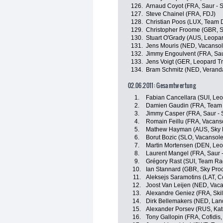
126.
Arnaud Coyot (FRA, Saur - 
127.
Steve Chainel (FRA, FDJ)
128.
Christian Poos (LUX, Team D
129.
Christopher Froome (GBR, S
130.
Stuart O'Grady (AUS, Leopar
131.
Jens Mouris (NED, Vacansol
132.
Jimmy Engoulvent (FRA, Sau
133.
Jens Voigt (GER, Leopard Tr
134.
Bram Schmitz (NED, Veranda'
02.06.2011: Gesamtwertung
1.
Fabian Cancellara (SUI, Leo
2.
Damien Gaudin (FRA, Team 
3.
Jimmy Casper (FRA, Saur - 
4.
Romain Feillu (FRA, Vacans
5.
Mathew Hayman (AUS, Sky P
6.
Borut Bozic (SLO, Vacansol
7.
Martin Mortensen (DEN, Leo
8.
Laurent Mangel (FRA, Saur 
9.
Grégory Rast (SUI, Team R
10.
Ian Stannard (GBR, Sky Proc
11.
Aleksejs Saramotins (LAT, Co
12.
Joost Van Leijen (NED, Vac
13.
Alexandre Geniez (FRA, Skil
14.
Dirk Bellemakers (NED, Lan
15.
Alexander Porsev (RUS, Ka
16.
Tony Gallopin (FRA, Cofidis,