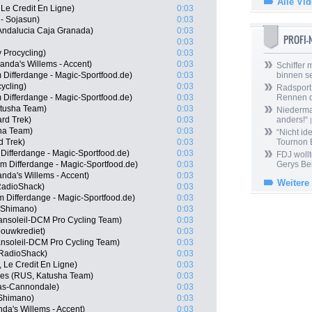
Alle Vi
 Le Credit En Ligne)
0:03
- Sojasun)
0:03
 Andalucia Caja Granada)
0:03
PROFI
0:03
 Procycling)
0:03
nda's Willems - Accent)
0:03
Schiffer 
 Differdange - Magic-Sportfood.de)
0:03
binnen s
ycling)
0:03
Radsport 
 Differdange - Magic-Sportfood.de)
0:03
Rennen 
tusha Team)
0:03
Niedermai
rd Trek)
0:03
anders!“
|
ha Team)
0:03
“Nicht ide
d Trek)
0:03
Tournon 
Differdange - Magic-Sportfood.de)
0:03
FDJ wollt
 Differdange - Magic-Sportfood.de)
0:03
Gerys Be
nda's Willems - Accent)
0:03
Weitere
RadioShack)
0:03
 Differdange - Magic-Sportfood.de)
0:03
 Shimano)
0:03
ansoleil-DCM Pro Cycling Team)
0:03
ouwkrediet)
0:03
ansoleil-DCM Pro Cycling Team)
0:03
 RadioShack)
0:03
, Le Credit En Ligne)
0:03
ges (RUS, Katusha Team)
0:03
gas-Cannondale)
0:03
 Shimano)
0:03
a's Willems - Accent)
0:03