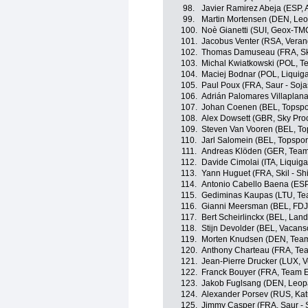
98.
Javier Ramirez Abeja (ESP,
99.
Martin Mortensen (DEN, Leo
100.
Noè Gianetti (SUI, Geox-TM
101.
Jacobus Venter (RSA, Verand
102.
Thomas Damuseau (FRA, Ski
103.
Michal Kwiatkowski (POL, 
104.
Maciej Bodnar (POL, Liqui
105.
Paul Poux (FRA, Saur - Soj
106.
Adrián Palomares Villaplan
107.
Johan Coenen (BEL, Topspor
108.
Alex Dowsett (GBR, Sky Proc
109.
Steven Van Vooren (BEL, To
110.
Jarl Salomein (BEL, Topspor
111.
Andreas Klöden (GER, Tea
112.
Davide Cimolai (ITA, Liqui
113.
Yann Huguet (FRA, Skil - S
114.
Antonio Cabello Baena (ESP
115.
Gediminas Kaupas (LTU, Tea
116.
Gianni Meersman (BEL, FDJ
117.
Bert Scheirlinckx (BEL, Lan
118.
Stijn Devolder (BEL, Vacan
119.
Morten Knudsen (DEN, Team 
120.
Anthony Charteau (FRA, Te
121.
Jean-Pierre Drucker (LUX, V
122.
Franck Bouyer (FRA, Team 
123.
Jakob Fuglsang (DEN, Leop
124.
Alexander Porsev (RUS, Ka
125.
Jimmy Casper (FRA, Saur - 