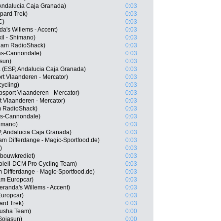
 Andalucia Caja Granada)
0:03
pard Trek)
0:03
C)
0:03
a's Willems - Accent)
0:03
l - Shimano)
0:03
Team RadioShack)
0:03
gas-Cannondale)
0:03
asun)
0:03
a (ESP, Andalucia Caja Granada)
0:03
t Vlaanderen - Mercator)
0:03
ycling)
0:03
psport Vlaanderen - Mercator)
0:03
t Vlaanderen - Mercator)
0:03
m RadioShack)
0:03
gas-Cannondale)
0:03
himano)
0:03
, Andalucia Caja Granada)
0:03
m Differdange - Magic-Sportfood.de)
0:03
)
0:03
dbouwkrediet)
0:03
soleil-DCM Pro Cycling Team)
0:03
Differdange - Magic-Sportfood.de)
0:03
am Europcar)
0:03
eranda's Willems - Accent)
0:03
Europcar)
0:03
ard Trek)
0:03
tusha Team)
0:00
Sojasun)
0:00