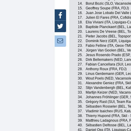
14.
Borut Bozic (SLO, Vacansol
15.
Geoffrey Soupe (FRA, FDJ)
16.
Juan Jose Lobato Del Valle
Facebook
17.
Julien El Fares (FRA, Cofidi
18.
Elia Viviani (ITA, Liquigas-
Twitter
19.
Baptiste Planckaert (BEL, L
20.
Laurens De Vreese (BEL, To
21.
Pieter Jacobs (BEL, Topspor
Newsletter:
22.
Dominik Nerz (GER, Liquig
23.
Fabio Felline (ITA, Geox-TM
24.
Jürgen Van Goolen (BEL, Ver
25.
Jesus Rosendo Prado (ESP,
26.
Dirk Bellemakers (NED, Lan
27.
Fabian Cancellara (SUI, Leo
28.
Anthony Roux (FRA, FDJ)
29.
Linus Gerdemann (GER, Leo
30.
Wout Poels (NED, Vacansol
31.
Alexandre Geniez (FRA, Skil
32.
Stijn Vandenbergh (BEL, Ka
33.
Martijn Keizer (NED, Vacan
34.
Johannes Fröhlinger (GER, S
35.
Grégory Rast (SUI, Team R
36.
Sébastien Rosseler (BEL, 
37.
Vladimir Isaichev (RUS, Ka
38.
Thierry Hupond (FRA, Skil -
39.
Matthieu Ladagnous (FRA, 
40.
Sébastien Delfosse (BEL, L
41.
Daniel Oss (ITA, Liquigas-