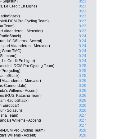
- Sojasun)
0:23
s, Le Credit En Ligne)
0:23
0:23
RadioShack)
0:23
soleil-DCM Pro Cycling Team)
0:23
ha Team)
0:23
t Vlaanderen - Mercator)
0:23
 RadioShack)
0:24
anda's Willems - Accent)
0:24
psport Vlaanderen - Mercator)
0:24
P, Geox-TMC)
0:24
 Shimano)
0:24
s, Le Credit En Ligne)
0:24
ansoleil-DCM Pro Cycling Team)
0:25
 Procycling)
0:25
RadioShack)
0:25
t Vlaanderen - Mercator)
0:26
gas-Cannondale)
0:26
nda's Willems - Accent)
0:26
ges (RUS, Katusha Team)
0:26
Team RadioShack)
0:26
m Europcar)
0:26
ur - Sojasun)
0:26
tusha Team)
0:27
nda's Willems - Accent)
0:27
0:27
eil-DCM Pro Cycling Team)
0:28
a's Willems - Accent)
0:28