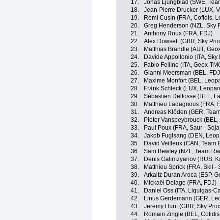
17.
Jonas Ljungblad (SWE, Team
18.
Jean-Pierre Drucker (LUX, V
19.
Rémi Cusin (FRA, Cofidis, L
20.
Greg Henderson (NZL, Sky P
21.
Anthony Roux (FRA, FDJ)
22.
Alex Dowsett (GBR, Sky Proc
23.
Matthias Brandle (AUT, Ge
24.
Davide Appollonio (ITA, Sky 
25.
Fabio Felline (ITA, Geox-TM
26.
Gianni Meersman (BEL, FDJ
27.
Maxime Monfort (BEL, Leopa
28.
Fränk Schleck (LUX, Leopar
29.
Sébastien Delfosse (BEL, L
30.
Matthieu Ladagnous (FRA, 
31.
Andreas Klöden (GER, Tea
32.
Pieter Vanspeybrouck (BEL, 
33.
Paul Poux (FRA, Saur - Soj
34.
Jakob Fuglsang (DEN, Leop
35.
David Veilleux (CAN, Team 
36.
Sam Bewley (NZL, Team Ra
37.
Denis Galimzyanov (RUS, K
38.
Matthieu Sprick (FRA, Skil -
39.
Arkaitz Duran Aroca (ESP, 
40.
Mickaël Delage (FRA, FDJ)
41.
Daniel Oss (ITA, Liquigas-
42.
Linus Gerdemann (GER, Leo
43.
Jeremy Hunt (GBR, Sky Proc
44.
Romain Zingle (BEL, Cofidis