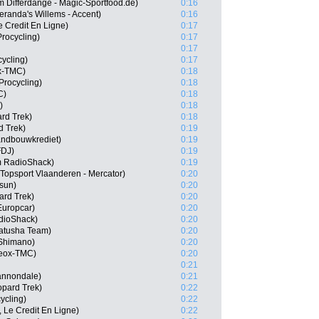
 Differdange - Magic-Sportfood.de)
0:16
eranda's Willems - Accent)
0:16
e Credit En Ligne)
0:17
rocycling)
0:17
0:17
ycling)
0:17
ox-TMC)
0:18
Procycling)
0:18
C)
0:18
)
0:18
rd Trek)
0:18
d Trek)
0:19
andbouwkrediet)
0:19
FDJ)
0:19
m RadioShack)
0:19
Topsport Vlaanderen - Mercator)
0:20
asun)
0:20
ard Trek)
0:20
Europcar)
0:20
dioShack)
0:20
atusha Team)
0:20
 Shimano)
0:20
Geox-TMC)
0:20
0:21
Cannondale)
0:21
pard Trek)
0:22
ycling)
0:22
, Le Credit En Ligne)
0:22