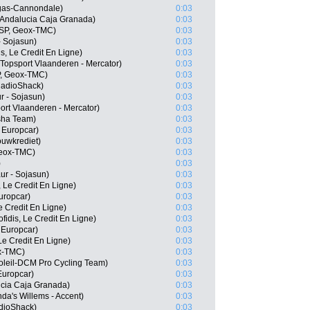
igas-Cannondale)
0:03
 Andalucia Caja Granada)
0:03
(ESP, Geox-TMC)
0:03
- Sojasun)
0:03
s, Le Credit En Ligne)
0:03
Topsport Vlaanderen - Mercator)
0:03
P, Geox-TMC)
0:03
RadioShack)
0:03
r - Sojasun)
0:03
ort Vlaanderen - Mercator)
0:03
sha Team)
0:03
 Europcar)
0:03
uwkrediet)
0:03
Geox-TMC)
0:03
)
0:03
ur - Sojasun)
0:03
 Le Credit En Ligne)
0:03
uropcar)
0:03
e Credit En Ligne)
0:03
fidis, Le Credit En Ligne)
0:03
Europcar)
0:03
Le Credit En Ligne)
0:03
ox-TMC)
0:03
oleil-DCM Pro Cycling Team)
0:03
Europcar)
0:03
ucia Caja Granada)
0:03
nda's Willems - Accent)
0:03
dioShack)
0:03