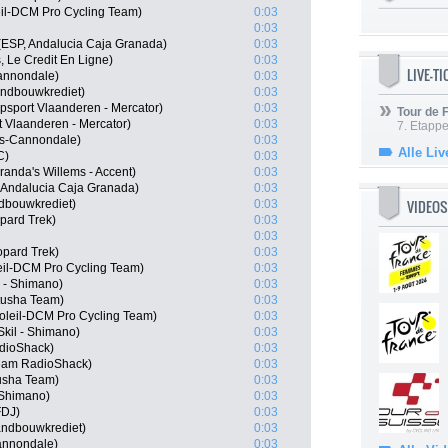
eil-DCM Pro Cycling Team)
0:03
0:03
 (ESP, Andalucia Caja Granada)
0:03
s, Le Credit En Ligne)
0:03
LIVE-T
Cannondale)
0:03
andbouwkrediet)
0:03
psport Vlaanderen - Mercator)
0:03
Tour de
t Vlaanderen - Mercator)
0:03
7. Etappe
as-Cannondale)
0:03
Alle Liv
C)
0:03
anda's Willems - Accent)
0:03
 Andalucia Caja Granada)
0:03
VIDEOS
dbouwkrediet)
0:03
pard Trek)
0:03
0:03
pard Trek)
0:03
eil-DCM Pro Cycling Team)
0:03
 - Shimano)
0:03
tusha Team)
0:03
soleil-DCM Pro Cycling Team)
0:03
kil - Shimano)
0:03
adioShack)
0:03
Team RadioShack)
0:03
tusha Team)
0:03
 Shimano)
0:03
FDJ)
0:03
andbouwkrediet)
0:03
Cannondale)
0:03