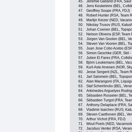
45.
Jérémie Galland (FRA, Saur 
46.
Jens Keukeleire (BEL, Cofidi
47.
Geoffrey Soupe (FRA, FDJ)
48.
Robert Hunter (RSA, Team 
49.
Martijn Keizer (NED, Vacan
50.
Nikolay Trusov (RUS, Katus
51.
Johan Coenen (BEL, Topspor
52.
Nelson Oliveira (ESP, Team
53.
Jürgen Van Goolen (BEL, Ver
54.
Steven Van Vooren (BEL, To
55.
Juan Jose Cobo Acebo (ES
56.
Simon Geschke (GER, Skil -
57.
Julien El Fares (FRA, Cofidi
58.
Björn Leukemans (BEL, Vac
59.
Kurt-Asle Arvesen (NOR, Sky
60.
Jesse Sergent (NZL, Team 
61.
Jarl Salomein (BEL, Topspor
62.
Alan Marangoni (ITA, Liqui
63.
Staf Scheirlinckx (BEL, Vera
64.
Arkimedes Arguelyes Rodri
65.
Sébastien Rosseler (BEL, 
66.
Sébastien Turgot (FRA, Tea
67.
Anthony Delaplace (FRA, Sa
68.
Vladimir Isaichev (RUS, Ka
69.
Steven Caethoven (BEL, Vera
70.
Arthur Vichot (FRA, FDJ)
71.
Wout Poels (NED, Vacansol
72.
Jacobus Venter (RSA, Verand