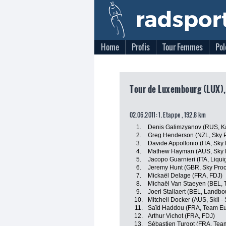
Home
Profis
Tour Femmes
Pol
Tour de Luxembourg (LUX),
02.06.2011: 1. Etappe , 192.8 km
1.
Denis Galimzyanov (RUS, K
2.
Greg Henderson (NZL, Sky P
3.
Davide Appollonio (ITA, Sky 
4.
Mathew Hayman (AUS, Sky P
5.
Jacopo Guarnieri (ITA, Liq
6.
Jeremy Hunt (GBR, Sky Proc
7.
Mickaël Delage (FRA, FDJ)
8.
Michaël Van Staeyen (BEL, T
9.
Joeri Stallaert (BEL, Landbo
10.
Mitchell Docker (AUS, Skil 
11.
Saïd Haddou (FRA, Team Eu
12.
Arthur Vichot (FRA, FDJ)
13.
Sébastien Turgot (FRA, Tea