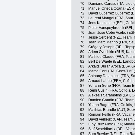
70.
Damiano Caruso (ITA, Liqu
71.
Manuel Ortega Ocana (ESP,
72.
David Gutierrez Gutierrez 
73.
Laurent Mangel (FRA, Saur 
74.
Jens Keukeleire (BEL, Cofidi
75.
Pieter Vanspeybrouck (BEL, 
76.
Juan Jose Cobo Acebo (ES
77.
Jesse Sergent (NZL, Team 
78.
Jean Marc Marino (FRA, Sau
79.
Grégory Joseph (BEL, Topsp
80.
Artem Ovechkin (RUS, Katu
81.
Mathieu Claude (FRA, Team
82.
Bert De Waele (BEL, Landbo
83.
Arkaitz Duran Aroca (ESP, 
84.
Marco Corti (ITA, Geox-TMC
85.
Anthony Delaplace (FRA, Sa
86.
Arnaud Labbe (FRA, Cofidis,
87.
Yohann Gene (FRA, Team E
88.
Rémi Cusin (FRA, Cofidis, L
89.
Aleksejs Saramotins (LAT, Co
90.
Damien Gaudin (FRA, Team 
91.
Yoann Bagot (FRA, Cofidis, 
92.
Matthias Brandle (AUT, Ge
93.
Romain Feillu (FRA, Vacans
94.
David Veilleux (CAN, Team 
95.
Eloy Ruiz Pinto (ESP, Andal
96.
Staf Scheirlinckx (BEL, Vera
97.
Sam Bewley (NZL, Team Ra