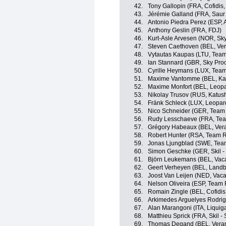
42.
Tony Gallopin (FRA, Cofidis,
43.
Jérémie Galland (FRA, Saur 
44.
Antonio Piedra Perez (ESP,
45.
Anthony Geslin (FRA, FDJ)
46.
Kurt-Asle Arvesen (NOR, Sky
47.
Steven Caethoven (BEL, Vera
48.
Vytautas Kaupas (LTU, Team
49.
Ian Stannard (GBR, Sky Proc
50.
Cyrille Heymans (LUX, Team
51.
Maxime Vantomme (BEL, Ka
52.
Maxime Monfort (BEL, Leopa
53.
Nikolay Trusov (RUS, Katus
54.
Fränk Schleck (LUX, Leopar
55.
Nico Schneider (GER, Team 
56.
Rudy Lesschaeve (FRA, Team
57.
Grégory Habeaux (BEL, Vera
58.
Robert Hunter (RSA, Team 
59.
Jonas Ljungblad (SWE, Team
60.
Simon Geschke (GER, Skil -
61.
Björn Leukemans (BEL, Vac
62.
Geert Verheyen (BEL, Landb
63.
Joost Van Leijen (NED, Vac
64.
Nelson Oliveira (ESP, Team
65.
Romain Zingle (BEL, Cofidis
66.
Arkimedes Arguelyes Rodri
67.
Alan Marangoni (ITA, Liqui
68.
Matthieu Sprick (FRA, Skil -
69.
Thomas Degand (BEL, Verand