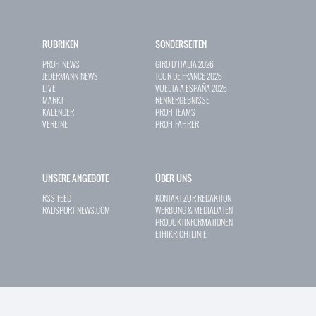
RUBRIKEN
SONDERSEITEN
PROFI-NEWS
GIRO D`ITALIA 2026
JEDERMANN-NEWS
TOUR DE FRANCE 2026
LIVE
VUELTA A ESPAÑA 2026
MARKT
RENNERGEBNISSE
KALENDER
PROFI-TEAMS
VEREINE
PROFI-FAHRER
UNSERE ANGEBOTE
ÜBER UNS
RSS-FEED
KONTAKT ZUR REDAKTION
RADSPORT-NEWS.COM
WERBUNG & MEDIADATEN
PRODUKTINFORMATIONEN
ETHIKRICHTLINIE