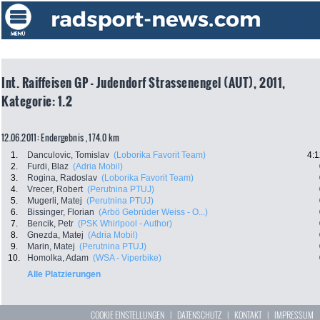
Int. Raiffeisen GP - Judendorf Strassenengel (AUT), 2011,
Kategorie: 1.2
12.06.2011: Endergebnis , 174.0 km
1.
Danculovic, Tomislav
(Loborika Favorit Team)
4:1
2.
Furdi, Blaz
(Adria Mobil)
3.
Rogina, Radoslav
(Loborika Favorit Team)
4.
Vrecer, Robert
(Perutnina PTUJ)
5.
Mugerli, Matej
(Perutnina PTUJ)
6.
Bissinger, Florian
(Arbö Gebrüder Weiss - O...)
7.
Bencik, Petr
(PSK Whirlpool - Author)
8.
Gnezda, Matej
(Adria Mobil)
9.
Marin, Matej
(Perutnina PTUJ)
10.
Homolka, Adam
(WSA - Viperbike)
Alle Platzierungen
COOKIE EINSTELLUNGEN
|
DATENSCHUTZ
|
KONTAKT
|
IMPRESSUM