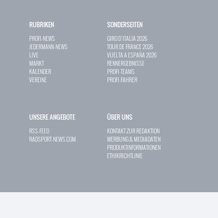
RUBRIKEN
SONDERSEITEN
PROFI-NEWS
GIRO D`ITALIA 2026
JEDERMANN-NEWS
TOUR DE FRANCE 2026
LIVE
VUELTA A ESPAÑA 2026
MARKT
RENNERGEBNISSE
KALENDER
PROFI-TEAMS
VEREINE
PROFI-FAHRER
UNSERE ANGEBOTE
ÜBER UNS
RSS-FEED
KONTAKT ZUR REDAKTION
RADSPORT-NEWS.COM
WERBUNG & MEDIADATEN
PRODUKTINFORMATIONEN
ETHIKRICHTLINIE