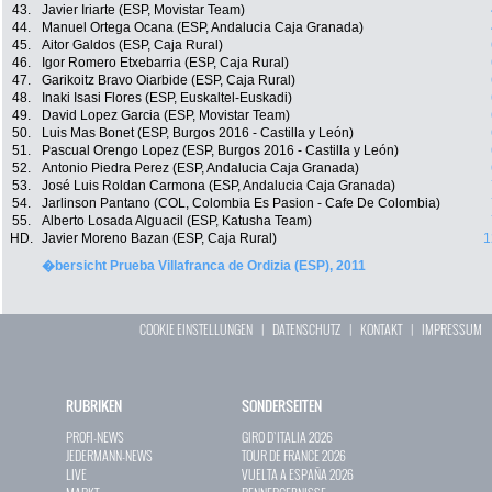
43.
Javier Iriarte (ESP, Movistar Team)
44.
Manuel Ortega Ocana (ESP, Andalucia Caja Granada)
45.
Aitor Galdos (ESP, Caja Rural)
46.
Igor Romero Etxebarria (ESP, Caja Rural)
47.
Garikoitz Bravo Oiarbide (ESP, Caja Rural)
48.
Inaki Isasi Flores (ESP, Euskaltel-Euskadi)
49.
David Lopez Garcia (ESP, Movistar Team)
50.
Luis Mas Bonet (ESP, Burgos 2016 - Castilla y León)
51.
Pascual Orengo Lopez (ESP, Burgos 2016 - Castilla y León)
52.
Antonio Piedra Perez (ESP, Andalucia Caja Granada)
53.
José Luis Roldan Carmona (ESP, Andalucia Caja Granada)
54.
Jarlinson Pantano (COL, Colombia Es Pasion - Cafe De Colombia)
55.
Alberto Losada Alguacil (ESP, Katusha Team)
HD.
Javier Moreno Bazan (ESP, Caja Rural)
1
�bersicht Prueba Villafranca de Ordizia (ESP), 2011
COOKIE EINSTELLUNGEN
|
DATENSCHUTZ
|
KONTAKT
|
IMPRESSUM
RUBRIKEN
SONDERSEITEN
PROFI-NEWS
GIRO D`ITALIA 2026
JEDERMANN-NEWS
TOUR DE FRANCE 2026
LIVE
VUELTA A ESPAÑA 2026