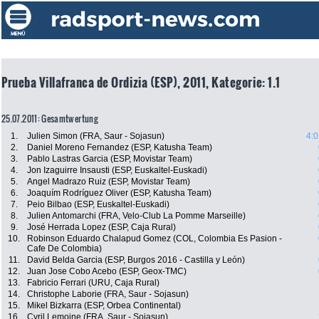
Prueba Villafranca de Ordizia (ESP), 2011, Kategorie: 1.1
25.07.2011: Gesamtwertung
1.
Julien Simon (FRA, Saur - Sojasun)
4:0
2.
Daniel Moreno Fernandez (ESP, Katusha Team)
3.
Pablo Lastras Garcia (ESP, Movistar Team)
4.
Jon Izaguirre Insausti (ESP, Euskaltel-Euskadi)
5.
Angel Madrazo Ruiz (ESP, Movistar Team)
6.
Joaquím Rodríguez Oliver (ESP, Katusha Team)
7.
Peio Bilbao (ESP, Euskaltel-Euskadi)
8.
Julien Antomarchi (FRA, Velo-Club La Pomme Marseille)
9.
José Herrada Lopez (ESP, Caja Rural)
10.
Robinson Eduardo Chalapud Gomez (COL, Colombia Es Pasion -
Cafe De Colombia)
11.
David Belda Garcia (ESP, Burgos 2016 - Castilla y León)
12.
Juan Jose Cobo Acebo (ESP, Geox-TMC)
13.
Fabricio Ferrari (URU, Caja Rural)
14.
Christophe Laborie (FRA, Saur - Sojasun)
15.
Mikel Bizkarra (ESP, Orbea Continental)
16.
Cyril Lemoine (FRA, Saur - Sojasun)