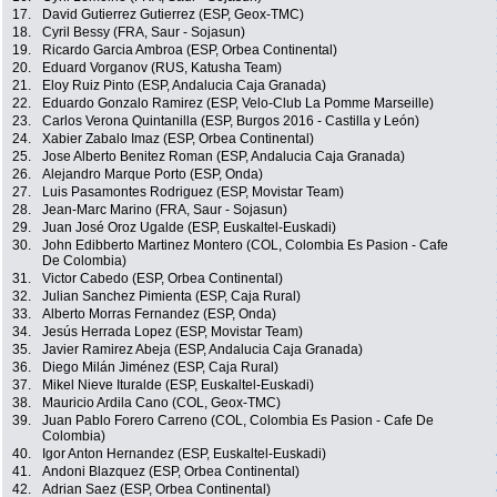
17.
David Gutierrez Gutierrez (ESP, Geox-TMC)
18.
Cyril Bessy (FRA, Saur - Sojasun)
19.
Ricardo Garcia Ambroa (ESP, Orbea Continental)
20.
Eduard Vorganov (RUS, Katusha Team)
21.
Eloy Ruiz Pinto (ESP, Andalucia Caja Granada)
22.
Eduardo Gonzalo Ramirez (ESP, Velo-Club La Pomme Marseille)
23.
Carlos Verona Quintanilla (ESP, Burgos 2016 - Castilla y León)
24.
Xabier Zabalo Imaz (ESP, Orbea Continental)
25.
Jose Alberto Benitez Roman (ESP, Andalucia Caja Granada)
26.
Alejandro Marque Porto (ESP, Onda)
27.
Luis Pasamontes Rodriguez (ESP, Movistar Team)
28.
Jean-Marc Marino (FRA, Saur - Sojasun)
29.
Juan José Oroz Ugalde (ESP, Euskaltel-Euskadi)
30.
John Edibberto Martinez Montero (COL, Colombia Es Pasion - Cafe
De Colombia)
31.
Victor Cabedo (ESP, Orbea Continental)
32.
Julian Sanchez Pimienta (ESP, Caja Rural)
33.
Alberto Morras Fernandez (ESP, Onda)
34.
Jesús Herrada Lopez (ESP, Movistar Team)
35.
Javier Ramirez Abeja (ESP, Andalucia Caja Granada)
36.
Diego Milán Jiménez (ESP, Caja Rural)
37.
Mikel Nieve Ituralde (ESP, Euskaltel-Euskadi)
38.
Mauricio Ardila Cano (COL, Geox-TMC)
39.
Juan Pablo Forero Carreno (COL, Colombia Es Pasion - Cafe De
Colombia)
40.
Igor Anton Hernandez (ESP, Euskaltel-Euskadi)
41.
Andoni Blazquez (ESP, Orbea Continental)
42.
Adrian Saez (ESP, Orbea Continental)