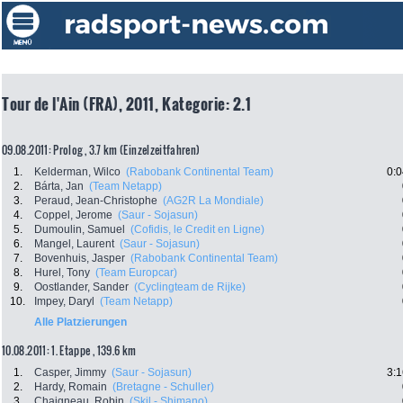
Tour de l'Ain (FRA), 2011, Kategorie: 2.1
09.08.2011: Prolog , 3.7 km (Einzelzeitfahren)
1.
Kelderman, Wilco
(Rabobank Continental Team)
0:0
2.
Bárta, Jan
(Team Netapp)
3.
Peraud, Jean-Christophe
(AG2R La Mondiale)
4.
Coppel, Jerome
(Saur - Sojasun)
5.
Dumoulin, Samuel
(Cofidis, le Credit en Ligne)
6.
Mangel, Laurent
(Saur - Sojasun)
7.
Bovenhuis, Jasper
(Rabobank Continental Team)
8.
Hurel, Tony
(Team Europcar)
9.
Oostlander, Sander
(Cyclingteam de Rijke)
10.
Impey, Daryl
(Team Netapp)
Alle Platzierungen
10.08.2011: 1. Etappe , 139.6 km
1.
Casper, Jimmy
(Saur - Sojasun)
3:1
2.
Hardy, Romain
(Bretagne - Schuller)
3.
Chaigneau, Robin
(Skil - Shimano)