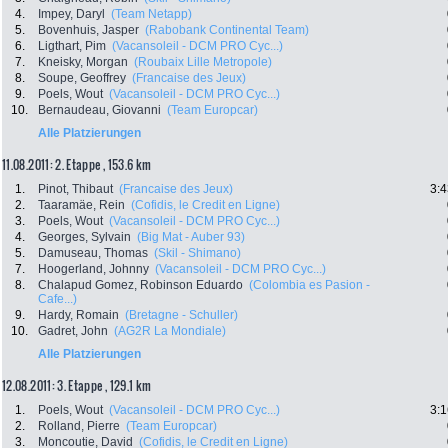
4.
Impey, Daryl
(Team Netapp)
5.
Bovenhuis, Jasper
(Rabobank Continental Team)
6.
Ligthart, Pim
(Vacansoleil - DCM PRO Cyc...)
7.
Kneisky, Morgan
(Roubaix Lille Metropole)
8.
Soupe, Geoffrey
(Francaise des Jeux)
9.
Poels, Wout
(Vacansoleil - DCM PRO Cyc...)
10.
Bernaudeau, Giovanni
(Team Europcar)
Alle Platzierungen
11.08.2011: 2. Etappe , 153.6 km
1.
Pinot, Thibaut
(Francaise des Jeux)
3:4
2.
Taaramäe, Rein
(Cofidis, le Credit en Ligne)
3.
Poels, Wout
(Vacansoleil - DCM PRO Cyc...)
4.
Georges, Sylvain
(Big Mat - Auber 93)
5.
Damuseau, Thomas
(Skil - Shimano)
7.
Hoogerland, Johnny
(Vacansoleil - DCM PRO Cyc...)
8.
Chalapud Gomez, Robinson Eduardo
(Colombia es Pasion -
Cafe...)
9.
Hardy, Romain
(Bretagne - Schuller)
10.
Gadret, John
(AG2R La Mondiale)
Alle Platzierungen
12.08.2011: 3. Etappe , 129.1 km
1.
Poels, Wout
(Vacansoleil - DCM PRO Cyc...)
3:1
2.
Rolland, Pierre
(Team Europcar)
3.
Moncoutie, David
(Cofidis, le Credit en Ligne)