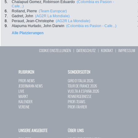
5.
Chalapud Gomez, Robinson Eduardo
(Colombia es Pasion -
Cafe...)
6.
Rolland, Pierre
(Team Europcar)
7.
Gadret, John
(AG2R La Mondiale)
8.
Peraud, Jean-Christophe
(AG2R La Mondiale)
9.
Atapuma Hurtado, John Darwin
(Colombia es Pasion - Cafe...)
Alle Platzierungen
COOKIE EINSTELLUNGEN
|
DATENSCHUTZ
|
KONTAKT
|
IMPRESSUM
RUBRIKEN
SONDERSEITEN
PROFI-NEWS
GIRO D`ITALIA 2026
JEDERMANN-NEWS
TOUR DE FRANCE 2026
LIVE
VUELTA A ESPAÑA 2026
MARKT
RENNERGEBNISSE
KALENDER
PROFI-TEAMS
VEREINE
PROFI-FAHRER
UNSERE ANGEBOTE
ÜBER UNS