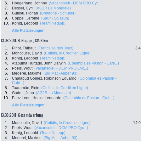
5.
Hoogerland, Johnny
(Vacansoleil - DCM PRO Cyc...)
7.
Dessel, Cyril
(AG2R La Mondiale)
8.
Guillou, Florian
(Bretagne - Schuller)
9.
Coppel, Jerome
(Saur - Sojasun)
10.
Konig, Leopold
(Team Netapp)
Alle Platzierungen
13.08.2011: 4. Etappe , 134.8 km
1.
Pinot, Thibaut
(Francaise des Jeux)
3:4
2.
Moncoutie, David
(Cofidis, le Credit en Ligne)
3.
Konig, Leopold
(Team Netapp)
4.
Atapuma Hurtado, John Darwin
(Colombia es Pasion - Cafe...)
5.
Poels, Wout
(Vacansoleil - DCM PRO Cyc...)
6.
Mederel, Maxime
(Big Mat - Auber 93)
7.
Chalapud Gomez, Robinson Eduardo
(Colombia es Pasion -
Cafe...)
8.
Taaramäe, Rein
(Cofidis, le Credit en Ligne)
9.
Gadret, John
(AG2R La Mondiale)
10.
Paez Leon, Hector Leonardo
(Colombia es Pasion - Cafe...)
Alle Platzierungen
13.08.2011: Gesamtwertung
1.
Moncoutie, David
(Cofidis, le Credit en Ligne)
14:0
2.
Poels, Wout
(Vacansoleil - DCM PRO Cyc...)
3.
Konig, Leopold
(Team Netapp)
4.
Mederel, Maxime
(Big Mat - Auber 93)