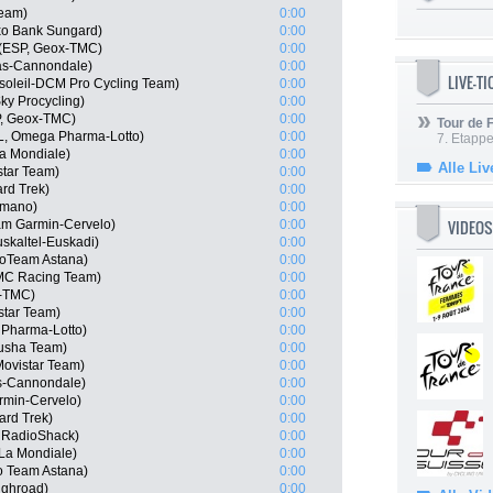
Team)
0:00
o Bank Sungard)
0:00
 (ESP, Geox-TMC)
0:00
gas-Cannondale)
0:00
LIVE-T
soleil-DCM Pro Cycling Team)
0:00
ky Procycling)
0:00
P, Geox-TMC)
0:00
Tour de
L, Omega Pharma-Lotto)
0:00
7. Etappe
a Mondiale)
0:00
Alle Liv
star Team)
0:00
rd Trek)
0:00
imano)
0:00
VIDEOS
am Garmin-Cervelo)
0:00
uskaltel-Euskadi)
0:00
roTeam Astana)
0:00
MC Racing Team)
0:00
-TMC)
0:00
istar Team)
0:00
 Pharma-Lotto)
0:00
usha Team)
0:00
Movistar Team)
0:00
as-Cannondale)
0:00
rmin-Cervelo)
0:00
ard Trek)
0:00
m RadioShack)
0:00
La Mondiale)
0:00
o Team Astana)
0:00
ighroad)
0:00