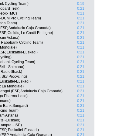
nk Cycling Team)
0:19
opard Trek)
0:21
 Geox-TMC)
0:21
il-DCM Pro Cycling Team)
0:21
usha Team)
0:21
(ESP, Andalucia Caja Granada)
0:21
SP, Cofidis, Le Credit En Ligne)
0:21
Team Astana)
0:21
, Rabobank Cycling Team)
0:21
 Mondiale)
0:21
SP, Euskaltel-Euskadi)
0:21
ycling)
0:21
bobank Cycling Team)
0:21
kil - Shimano)
0:21
 RadioShack)
0:21
 Sky Procycling)
0:21
Euskaltel-Euskadi)
0:21
 La Mondiale)
0:21
engol (ESP, Andalucia Caja Granada)
0:21
a Pharma-Lotto)
0:21
himano)
0:21
xo Bank Sungard)
0:21
acing Team)
0:21
am Astana)
0:21
tel-Euskadi)
0:21
Lampre - ISD)
0:21
ESP, Euskaltel-Euskadi)
0:21
a (ESP, Andalucia Caja Granada)
0:21