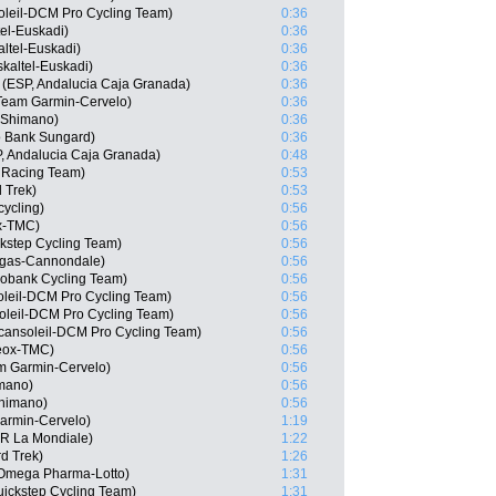
soleil-DCM Pro Cycling Team)
0:36
el-Euskadi)
0:36
altel-Euskadi)
0:36
kaltel-Euskadi)
0:36
 (ESP, Andalucia Caja Granada)
0:36
Team Garmin-Cervelo)
0:36
 Shimano)
0:36
o Bank Sungard)
0:36
, Andalucia Caja Granada)
0:48
 Racing Team)
0:53
 Trek)
0:53
cycling)
0:56
ox-TMC)
0:56
ckstep Cycling Team)
0:56
quigas-Cannondale)
0:56
bobank Cycling Team)
0:56
oleil-DCM Pro Cycling Team)
0:56
soleil-DCM Pro Cycling Team)
0:56
cansoleil-DCM Pro Cycling Team)
0:56
eox-TMC)
0:56
m Garmin-Cervelo)
0:56
imano)
0:56
Shimano)
0:56
armin-Cervelo)
1:19
2R La Mondiale)
1:22
d Trek)
1:26
 Omega Pharma-Lotto)
1:31
uickstep Cycling Team)
1:31