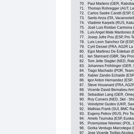
70.
Paul Martens (GER, Raboba
71.
Thomas Rohregger (AUT, Le
72.
Carlos Sastre Candil (ESP,
73.
Santo Anza (ITA, Vacansole
74.
Vladimir Karpets (RUS, Kat
75.
José Luis Roldan Carmona 
76.
Luis Angel Mate Mardones (E
77.
Josep Jufre Pou (ESP, Pro 
78.
Luis Leon Sanchez Gil (ESP
79.
Cyril Dessel (FRA, AG2R La
80.
Egoi Martinez De Esteban (E
81.
Ian Stannard (GBR, Sky Proc
82.
Tom Jelte Slagter (NED, Ra
83.
Johannes Fröhlinger (GER, S
84.
Tiago Machado (POR, Team
85.
Xabier Zandio Echaide (ESP,
86.
Igor Anton Hernandez (ESP, 
87.
Steve Houanard (FRA, AG2R
88.
Vicente David Bernabeu Arm
89.
Sebastian Lang (GER, Omeg
90.
Roy Curvers (NED, Skil - S
91.
Volodymir Gustov (UKR, Sa
92.
Mathias Frank (SUI, BMC R
93.
Evgeny Petrov (RUS, Pro Te
94.
Amets Txurruka (ESP, Euskal
95.
Przemyslaw Niemiec (POL, 
96.
Gorka Verdugo Marcotegui (
97.
Jose Vicente Toribio Alcole