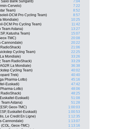
, Saxo Bank Sungard)
7:04
rmin-Cervelo)
7:22
star Team)
8:52
soleil-DCM Pro Cycling Team)
8:57
a Mondiale)
10:25
eil-DCM Pro Cycling Team)
11:42
o Team Astana)
13:27
ESP, Katusha Team)
15:07
 Geox-TMC)
20:08
as-Cannondale)
20:22
m RadioShack)
21:06
uickstep Cycling Team)
22:25
 La Mondiale)
33:26
P, Team RadioShack)
33:29
 AG2R La Mondiale)
36:38
ckstep Cycling Team)
40:02
opard Trek)
40:40
ga Pharma-Lotto)
45:16
tel-Euskadi)
47:42
 Pharma-Lotto)
48:06
 RadioShack)
48:25
Euskaltel-Euskadi)
51:08
o Team Astana)
51:28
 (ESP, Geox-TMC)
1:00:03
ESP, Euskaltel-Euskadi)
1:00:53
is, Le Credit En Ligne)
1:12:35
as-Cannondale)
1:13:07
lo (COL, Geox-TMC)
1:13:16