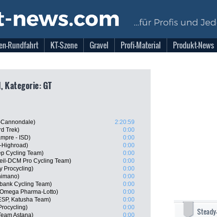
en-Rundfahrt
KT-Szene
Gravel
Profi-Material
Produkt-News
1, Kategorie: GT
s-Cannondale)
2:20:59
rd Trek)
0:00
ampre - ISD)
0:00
-Highroad)
0:00
ep Cycling Team)
0:00
leil-DCM Pro Cycling Team)
0:00
y Procycling)
0:00
himano)
0:00
bank Cycling Team)
0:00
 Omega Pharma-Lotto)
0:00
ESP, Katusha Team)
0:00
rocycling)
0:00
Steady
 Team Astana)
0:00