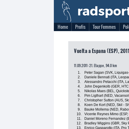
Home
Profis
Tour Femmes
Pol
Vuelta a Espana (ESP), 201
11.09.2011: 21. Etappe , 94.0 km
1.
Peter Sagan (SVK, Liquiga
2.
Daniele Bennati (ITA, Leopa
3.
Alessandro Petacchi (ITA, L
4.
John Degenkolb (GER, HTC
5.
Nikolas Maes (BEL, Quickst
6.
Pim Ligthart (NED, Vacanso
7.
Christopher Sutton (AUS, Sk
8.
Koen De Kort (NED, Skil - S
9.
Bauke Mollema (NED, Rabo
10.
Vicente Reynes Mimo (ESP,
11.
Daniel Moreno Fernandez (
12.
Bradley Wiggins (GBR, Sky P
13.
Enrico Gasparotto (ITA, Pro