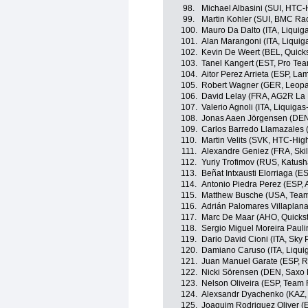
98.
Michael Albasini (SUI, HTC-
99.
Martin Kohler (SUI, BMC Ra
100.
Mauro Da Dalto (ITA, Liqui
101.
Alan Marangoni (ITA, Liqui
102.
Kevin De Weert (BEL, Quick
103.
Tanel Kangert (EST, Pro Te
104.
Aitor Perez Arrieta (ESP, La
105.
Robert Wagner (GER, Leopa
106.
David Lelay (FRA, AG2R La
107.
Valerio Agnoli (ITA, Liquig
108.
Jonas Aaen Jörgensen (DEN
109.
Carlos Barredo Llamazales
110.
Martin Velits (SVK, HTC-Hig
111.
Alexandre Geniez (FRA, Skil
112.
Yuriy Trofimov (RUS, Katus
113.
Beñat Intxausti Elorriaga (E
114.
Antonio Piedra Perez (ESP,
115.
Matthew Busche (USA, Tea
116.
Adrián Palomares Villaplan
117.
Marc De Maar (AHO, Quicks
118.
Sergio Miguel Moreira Pau
119.
Dario David Cioni (ITA, Sky 
120.
Damiano Caruso (ITA, Liqu
121.
Juan Manuel Garate (ESP, 
122.
Nicki Sörensen (DEN, Saxo
123.
Nelson Oliveira (ESP, Team
124.
Alexsandr Dyachenko (KAZ,
125.
Joaquim Rodriguez Oliver (