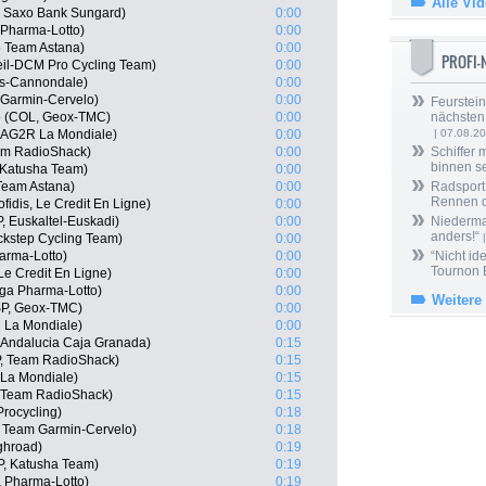
Alle Vi
, Saxo Bank Sungard)
0:00
 Pharma-Lotto)
0:00
o Team Astana)
0:00
PROFI
eil-DCM Pro Cycling Team)
0:00
as-Cannondale)
0:00
Garmin-Cervelo)
0:00
Feurstein
lo (COL, Geox-TMC)
0:00
nächsten
 AG2R La Mondiale)
0:00
| 07.08.2
eam RadioShack)
0:00
Schiffer 
binnen s
 Katusha Team)
0:00
Team Astana)
0:00
Radsport 
Rennen 
fidis, Le Credit En Ligne)
0:00
, Euskaltel-Euskadi)
0:00
Niedermai
anders!“
ckstep Cycling Team)
0:00
|
arma-Lotto)
0:00
“Nicht ide
Tournon 
Le Credit En Ligne)
0:00
ga Pharma-Lotto)
0:00
Weitere
SP, Geox-TMC)
0:00
R La Mondiale)
0:00
 Andalucia Caja Granada)
0:15
P, Team RadioShack)
0:15
 La Mondiale)
0:15
P, Team RadioShack)
0:15
rocycling)
0:18
 Team Garmin-Cervelo)
0:18
ghroad)
0:19
P, Katusha Team)
0:19
Pharma-Lotto)
0:19