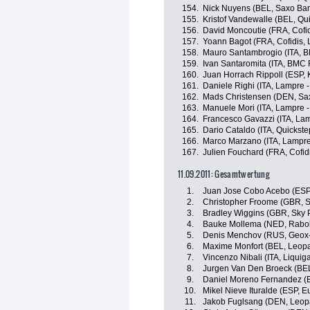
154.
Nick Nuyens (BEL, Saxo Ba
155.
Kristof Vandewalle (BEL, Qu
156.
David Moncoutie (FRA, Cofid
157.
Yoann Bagot (FRA, Cofidis, 
158.
Mauro Santambrogio (ITA, 
159.
Ivan Santaromita (ITA, BMC
160.
Juan Horrach Rippoll (ESP,
161.
Daniele Righi (ITA, Lampre -
162.
Mads Christensen (DEN, Sa
163.
Manuele Mori (ITA, Lampre -
164.
Francesco Gavazzi (ITA, Lam
165.
Dario Cataldo (ITA, Quickst
166.
Marco Marzano (ITA, Lampre
167.
Julien Fouchard (FRA, Cofidi
11.09.2011: Gesamtwertung
1.
Juan Jose Cobo Acebo (ES
2.
Christopher Froome (GBR, S
3.
Bradley Wiggins (GBR, Sky P
4.
Bauke Mollema (NED, Rabo
5.
Denis Menchov (RUS, Geox
6.
Maxime Monfort (BEL, Leopa
7.
Vincenzo Nibali (ITA, Liqui
8.
Jurgen Van Den Broeck (BE
9.
Daniel Moreno Fernandez (
10.
Mikel Nieve Ituralde (ESP, E
11.
Jakob Fuglsang (DEN, Leop