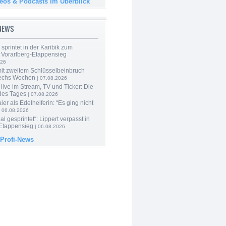
deos & Podcasts im Überblick
-NEWS
 sprintet in der Karibik zum
 Vorarlberg-Etappensieg
026
mit zweitem Schlüsselbeinbruch
echs Wochen
| 07.08.2026
live im Stream, TV und Ticker: Die
des Tages
| 07.08.2026
er als Edelhelferin: “Es ging nicht
 06.08.2026
al gesprintet“: Lippert verpasst in
Etappensieg
| 06.08.2026
 Profi-News