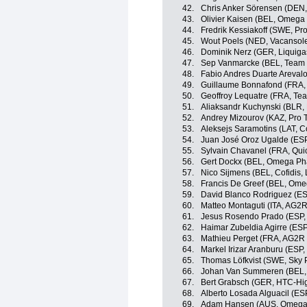
42.
Chris Anker Sörensen (DEN
43.
Olivier Kaisen (BEL, Omega
44.
Fredrik Kessiakoff (SWE, Pr
45.
Wout Poels (NED, Vacansol
46.
Dominik Nerz (GER, Liquig
47.
Sep Vanmarcke (BEL, Team 
48.
Fabio Andres Duarte Areva
49.
Guillaume Bonnafond (FRA,
50.
Geoffroy Lequatre (FRA, T
51.
Aliaksandr Kuchynski (BLR,
52.
Andrey Mizourov (KAZ, Pro 
53.
Aleksejs Saramotins (LAT, Co
54.
Juan José Oroz Ugalde (ESP
55.
Sylvain Chavanel (FRA, Qui
56.
Gert Dockx (BEL, Omega Ph
57.
Nico Sijmens (BEL, Cofidis, 
58.
Francis De Greef (BEL, Ome
59.
David Blanco Rodriguez (E
60.
Matteo Montaguti (ITA, AG2
61.
Jesus Rosendo Prado (ESP,
62.
Haimar Zubeldia Agirre (ES
63.
Mathieu Perget (FRA, AG2R
64.
Markel Irizar Aranburu (ES
65.
Thomas Löfkvist (SWE, Sky P
66.
Johan Van Summeren (BEL,
67.
Bert Grabsch (GER, HTC-Hi
68.
Alberto Losada Alguacil (ES
69.
Adam Hansen (AUS, Omega 