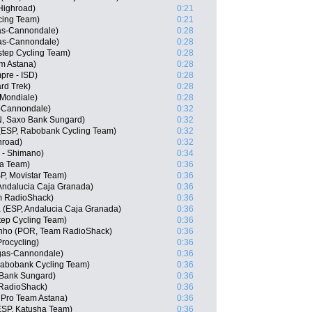
Highroad)
0:21
cing Team)
0:21
gas-Cannondale)
0:28
gas-Cannondale)
0:28
step Cycling Team)
0:28
am Astana)
0:28
mpre - ISD)
0:28
rd Trek)
0:28
 Mondiale)
0:28
as-Cannondale)
0:32
, Saxo Bank Sungard)
0:32
 (ESP, Rabobank Cycling Team)
0:32
hroad)
0:32
 - Shimano)
0:34
ha Team)
0:36
SP, Movistar Team)
0:36
 Andalucia Caja Granada)
0:36
m RadioShack)
0:36
a (ESP, Andalucia Caja Granada)
0:36
tep Cycling Team)
0:36
linho (POR, Team RadioShack)
0:36
Procycling)
0:36
igas-Cannondale)
0:36
Rabobank Cycling Team)
0:36
 Bank Sungard)
0:36
 RadioShack)
0:36
 Pro Team Astana)
0:36
ESP, Katusha Team)
0:36