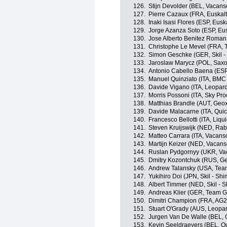
126.
Stijn Devolder (BEL, Vacan
127.
Pierre Cazaux (FRA, Euskalt
128.
Inaki Isasi Flores (ESP, Eusk
129.
Jorge Azanza Soto (ESP, Eus
130.
Jose Alberto Benitez Roman
131.
Christophe Le Mevel (FRA, 
132.
Simon Geschke (GER, Skil -
133.
Jaroslaw Marycz (POL, Sax
134.
Antonio Cabello Baena (ESP
135.
Manuel Quinziato (ITA, BMC
136.
Davide Vigano (ITA, Leopard
137.
Morris Possoni (ITA, Sky Pro
138.
Matthias Brandle (AUT, Ge
139.
Davide Malacarne (ITA, Qui
140.
Francesco Bellotti (ITA, Li
141.
Steven Kruijswijk (NED, Ra
142.
Matteo Carrara (ITA, Vacans
143.
Martijn Keizer (NED, Vacan
144.
Ruslan Pydgornyy (UKR, Va
145.
Dmitry Kozontchuk (RUS, G
146.
Andrew Talansky (USA, Tea
147.
Yukihiro Doi (JPN, Skil - Sh
148.
Albert Timmer (NED, Skil - 
149.
Andreas Klier (GER, Team G
150.
Dimitri Champion (FRA, AG
151.
Stuart O'Grady (AUS, Leopar
152.
Jurgen Van De Walle (BEL,
153.
Kevin Seeldraeyers (BEL, Q