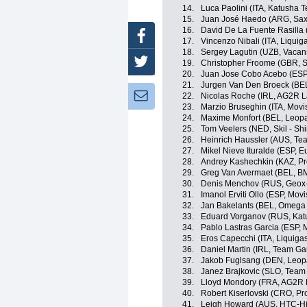
14.
Luca Paolini (ITA, Katusha 
15.
Juan José Haedo (ARG, Sax
16.
David De La Fuente Rasilla
Facebook
17.
Vincenzo Nibali (ITA, Liqui
18.
Sergey Lagutin (UZB, Vacan
Twitter
19.
Christopher Froome (GBR, S
20.
Juan Jose Cobo Acebo (ES
21.
Jurgen Van Den Broeck (BE
Newsletter:
22.
Nicolas Roche (IRL, AG2R L
23.
Marzio Bruseghin (ITA, Movi
24.
Maxime Monfort (BEL, Leopa
25.
Tom Veelers (NED, Skil - Sh
26.
Heinrich Haussler (AUS, Te
27.
Mikel Nieve Ituralde (ESP, E
28.
Andrey Kashechkin (KAZ, P
29.
Greg Van Avermaet (BEL, B
30.
Denis Menchov (RUS, Geox
31.
Imanol Erviti Ollo (ESP, Mov
32.
Jan Bakelants (BEL, Omega
33.
Eduard Vorganov (RUS, Kat
34.
Pablo Lastras Garcia (ESP, 
35.
Eros Capecchi (ITA, Liquig
36.
Daniel Martin (IRL, Team Ga
37.
Jakob Fuglsang (DEN, Leop
38.
Janez Brajkovic (SLO, Tea
39.
Lloyd Mondory (FRA, AG2R 
40.
Robert Kiserlovski (CRO, Pr
41.
Leigh Howard (AUS, HTC-H