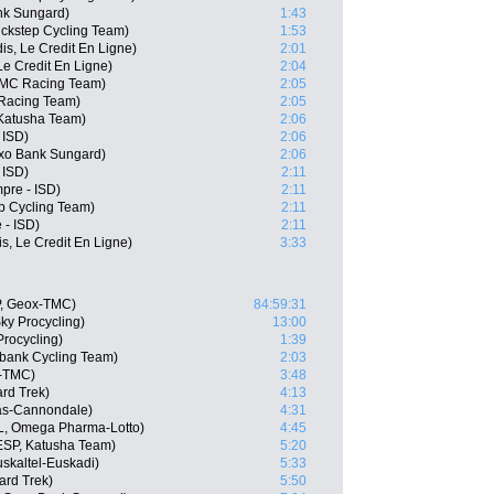
nk Sungard)
1:43
ickstep Cycling Team)
1:53
is, Le Credit En Ligne)
2:01
Le Credit En Ligne)
2:04
BMC Racing Team)
2:05
 Racing Team)
2:05
 Katusha Team)
2:06
 ISD)
2:06
xo Bank Sungard)
2:06
 ISD)
2:11
pre - ISD)
2:11
ep Cycling Team)
2:11
 - ISD)
2:11
s, Le Credit En Ligne)
3:33
P, Geox-TMC)
84:59:31
ky Procycling)
13:00
rocycling)
1:39
bank Cycling Team)
2:03
-TMC)
3:48
rd Trek)
4:13
gas-Cannondale)
4:31
L, Omega Pharma-Lotto)
4:45
ESP, Katusha Team)
5:20
uskaltel-Euskadi)
5:33
ard Trek)
5:50