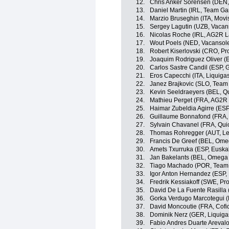
12.
Chris Anker Sörensen (DEN
13.
Daniel Martin (IRL, Team Ga
14.
Marzio Bruseghin (ITA, Movi
15.
Sergey Lagutin (UZB, Vacan
16.
Nicolas Roche (IRL, AG2R L
17.
Wout Poels (NED, Vacansol
18.
Robert Kiserlovski (CRO, Pr
19.
Joaquim Rodriguez Oliver (
20.
Carlos Sastre Candil (ESP,
21.
Eros Capecchi (ITA, Liquig
22.
Janez Brajkovic (SLO, Tea
23.
Kevin Seeldraeyers (BEL, Q
24.
Mathieu Perget (FRA, AG2R
25.
Haimar Zubeldia Agirre (ES
26.
Guillaume Bonnafond (FRA,
27.
Sylvain Chavanel (FRA, Qui
28.
Thomas Rohregger (AUT, Le
29.
Francis De Greef (BEL, Ome
30.
Amets Txurruka (ESP, Euskal
31.
Jan Bakelants (BEL, Omega
32.
Tiago Machado (POR, Team
33.
Igor Anton Hernandez (ESP, 
34.
Fredrik Kessiakoff (SWE, Pr
35.
David De La Fuente Rasilla
36.
Gorka Verdugo Marcotegui (
37.
David Moncoutie (FRA, Cofid
38.
Dominik Nerz (GER, Liquig
39.
Fabio Andres Duarte Areva