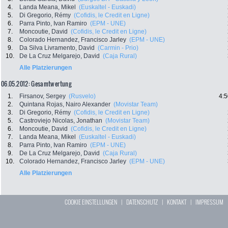
4.
Landa Meana, Mikel
(Euskaltel - Euskadi)
5.
Di Gregorio, Rémy
(Cofidis, le Credit en Ligne)
6.
Parra Pinto, Ivan Ramiro
(EPM - UNE)
7.
Moncoutie, David
(Cofidis, le Credit en Ligne)
8.
Colorado Hernandez, Francisco Jarley
(EPM - UNE)
9.
Da Silva Livramento, David
(Carmin - Prio)
10.
De La Cruz Melgarejo, David
(Caja Rural)
Alle Platzierungen
06.05.2012: Gesamtwertung
1.
Firsanov, Sergey
(Rusvelo)
4:5
2.
Quintana Rojas, Nairo Alexander
(Movistar Team)
3.
Di Gregorio, Rémy
(Cofidis, le Credit en Ligne)
5.
Castroviejo Nicolas, Jonathan
(Movistar Team)
6.
Moncoutie, David
(Cofidis, le Credit en Ligne)
7.
Landa Meana, Mikel
(Euskaltel - Euskadi)
8.
Parra Pinto, Ivan Ramiro
(EPM - UNE)
9.
De La Cruz Melgarejo, David
(Caja Rural)
10.
Colorado Hernandez, Francisco Jarley
(EPM - UNE)
Alle Platzierungen
COOKIE EINSTELLUNGEN
|
DATENSCHUTZ
|
KONTAKT
|
IMPRESSUM