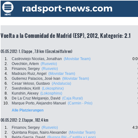
Vuelta a la Comunidad de Madrid (ESP), 2012, Kategorie: 2.1
05.05.2012: 1. Etappe , 7.8 km (Einzelzeitfahren)
1.
Castroviejo Nicolas, Jonathan
(Movistar Team)
0:0
2.
Ovechkin, Artem
(Rusvelo)
3.
Firsanov, Sergey
(Rusvelo)
4.
Madrazo Ruiz, Angel
(Movistar Team)
5.
Gutierrez Palacios, José Ivan
(Movistar Team)
6.
Cesar Veloso, Gustavo
(Andalucia)
7.
Sveshnikov, Kirill
(Lokosphinx)
8.
Kunshin, Alexey
(Lokosphinx)
9.
De La Cruz Melgarejo, David
(Caja Rural)
10.
Marque Porto, Alejandro Manuel
(Carmin - Prio)
Alle Platzierungen
06.05.2012: 2. Etappe , 182.4 km
1.
Firsanov, Sergey
(Rusvelo)
4:3
2.
Quintana Rojas, Nairo Alexander
(Movistar Team)
3.
Belda Garcia, David
(Burgos BH - Castilla y Leon)