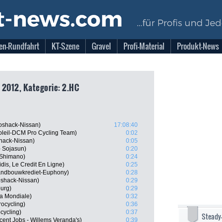
en-Rundfahrt
KT-Szene
Gravel
Profi-Material
Produkt-News
 2012, Kategorie: 2.HC
oshack-Nissan)
17:08:40
leil-DCM Pro Cycling Team)
0:02
hack-Nissan)
0:05
- Sojasun)
0:20
-Shimano)
0:24
is, Le Credit En Ligne)
0:25
Landbouwkrediet-Euphony)
0:28
oshack-Nissan)
0:29
urg)
0:29
La Mondiale)
0:32
rocycling)
0:36
cycling)
0:37
Steady
ent Jobs - Willems Veranda's)
0:39