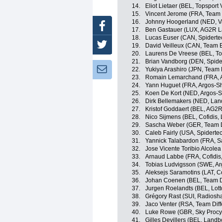
14.
Eliot Lietaer (BEL, Topsport
15.
Vincent Jerome (FRA, Team
16.
Johnny Hoogerland (NED, V
Facebook
17.
Ben Gastauer (LUX, AG2R L
18.
Lucas Euser (CAN, Spidert
Twitter
19.
David Veilleux (CAN, Team 
20.
Laurens De Vreese (BEL, To
21.
Brian Vandborg (DEN, Spide
Newsletter:
22.
Yukiya Arashiro (JPN, Team
23.
Romain Lemarchand (FRA, 
24.
Yann Huguet (FRA, Argos-S
25.
Koen De Kort (NED, Argos-
26.
Dirk Bellemakers (NED, La
27.
Kristof Goddaert (BEL, AG2
28.
Nico Sijmens (BEL, Cofidis, 
29.
Sascha Weber (GER, Team Di
30.
Caleb Fairly (USA, Spidert
31.
Yannick Talabardon (FRA, S
32.
Jose Vicente Toribio Alcolea
33.
Arnaud Labbe (FRA, Cofidis,
34.
Tobias Ludvigsson (SWE, A
35.
Aleksejs Saramotins (LAT, Co
36.
Johan Coenen (BEL, Team Di
37.
Jurgen Roelandts (BEL, Lott
38.
Grégory Rast (SUI, Radiosh
39.
Jaco Venter (RSA, Team Diff
40.
Luke Rowe (GBR, Sky Procy
41.
Gilles Devillers (BEL, Lan