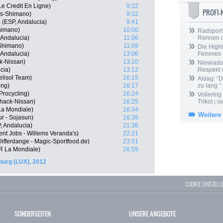
 Le Credit En Ligne)
9:22
PROFI
os-Shimano)
9:32
 (ESP, Andalucia)
9:41
himano)
10:00
Radsport 
 Andalucia)
11:06
Rennen 
-Shimano)
11:09
Die Highl
Andalucia)
13:06
Femmes
k-Nissan)
13:10
Niewiado
cia)
13:12
Respekt 
elisol Team)
16:15
Aldag: “
ing)
16:17
zu lang “
Procycling)
16:24
Vollering
shack-Nissan)
16:25
Trikot
| 08
a Mondiale)
16:34
Weitere
r - Sojasun)
16:39
, Andalucia)
21:36
nt Jobs - Willems Veranda's)
22:21
ifferdange - Magic-Sportfood.de)
23:51
R La Mondiale)
26:59
urg (LUX), 2012
COOKIE EINSTEL
SONDERSEITEN
UNSERE ANGEBOTE