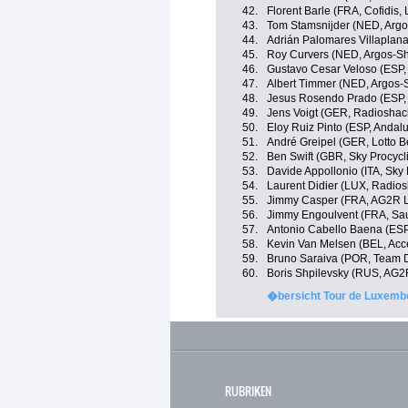
42.
Florent Barle (FRA, Cofidis,
43.
Tom Stamsnijder (NED, Arg
44.
Adrián Palomares Villaplana
45.
Roy Curvers (NED, Argos-S
46.
Gustavo Cesar Veloso (ESP,
47.
Albert Timmer (NED, Argos
48.
Jesus Rosendo Prado (ESP, 
49.
Jens Voigt (GER, Radioshac
50.
Eloy Ruiz Pinto (ESP, Andalu
51.
André Greipel (GER, Lotto B
52.
Ben Swift (GBR, Sky Procycl
53.
Davide Appollonio (ITA, Sky 
54.
Laurent Didier (LUX, Radio
55.
Jimmy Casper (FRA, AG2R L
56.
Jimmy Engoulvent (FRA, Sau
57.
Antonio Cabello Baena (ESP
58.
Kevin Van Melsen (BEL, Acce
59.
Bruno Saraiva (POR, Team D
60.
Boris Shpilevsky (RUS, AG2
�bersicht Tour de Luxembo
RUBRIKEN