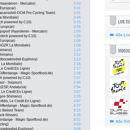
 Vlaanderen - Mercator)
0:40
 Europcar)
0:41
acansoleil-DCM Pro Cycling Team)
0:41
a Mondiale)
0:44
LIVE-T
ech powered by C10)
0:45
Europcar)
0:58
psport Vlaanderen - Mercator)
1:03
Alle Liv
rtech powered by C10)
1:04
 Europcar)
1:06
AG2R La Mondiale)
1:09
VIDEOS
himano)
1:15
Shimano)
2:12
ndbouwkrediet-Euphony)
2:13
R La Mondiale)
2:16
Le Credit En Ligne)
2:17
fferdange - Magic-Sportfood.de)
2:36
ech powered by C10)
2:47
aur - Sojasun)
2:48
 (ESP, Andalucia)
2:54
 Le Credit En Ligne)
3:07
rgos-Shimano)
3:35
fidis, Le Credit En Ligne)
4:07
fferdange - Magic-Sportfood.de)
6:37
o Belisol Team)
8:15
ack-Nissan)
8:26
erdange - Magic-Sportfood.de)
8:51
Alle Vi
cling)
9:00
dbouwkrediet-Euphony)
9:08