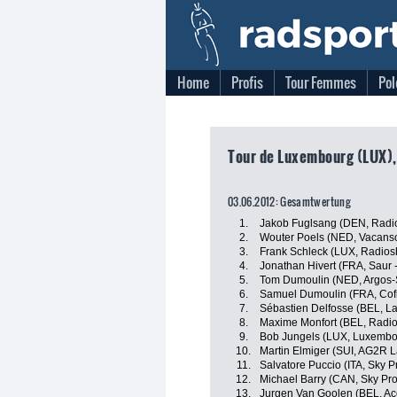
Home
Profis
Tour Femmes
Pol
Tour de Luxembourg (LUX),
03.06.2012: Gesamtwertung
1.
Jakob Fuglsang (DEN, Radi
2.
Wouter Poels (NED, Vacanso
3.
Frank Schleck (LUX, Radios
4.
Jonathan Hivert (FRA, Saur 
5.
Tom Dumoulin (NED, Argos
6.
Samuel Dumoulin (FRA, Cofid
7.
Sébastien Delfosse (BEL, 
8.
Maxime Monfort (BEL, Radi
9.
Bob Jungels (LUX, Luxembo
10.
Martin Elmiger (SUI, AG2R 
11.
Salvatore Puccio (ITA, Sky P
12.
Michael Barry (CAN, Sky Pro
13.
Jurgen Van Goolen (BEL, Acc