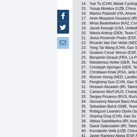
14.
Yue Tu (CHN, Malak Cyclin
15.
Yusup Abrekov (UZB, China 
16.
Marino Palandri (ITA, Amore 
Facebook
17.
Arvin Moazemi Goudarzi (IRI
18.
Miras Bederbekov (KAZ, Con
Twitter
19.
Jacob Keough (USA, Unitedh
20.
Nikola Aistrup (DEN, Team C
21.
Jesus Rosendo Prado (ESP, 
Newsletter:
22.
Ricardo Van Der Velde (NED,
23.
Yong Tai Wang (CHN, Gan Su
24.
Gustavo Cesar Veloso (ESP,
25.
Benjamin Giraud (FRA, La 
26.
Nikodemus Holler (GER, Tea
27.
Christoph Springer (GER, T
28.
Christiaan Kriek (RSA, Jelly 
29.
Reinier Honig (NED, Landb
30.
Fenghong Guo (CHN, Gan Su
31.
Hossein Alizadeh (IRI, Tabr
32.
Cameron Wurf (AUS, Champi
33.
Sergey Firsanov (RUS, RusV
34.
Geovanny Manuel Baez Alva
35.
Sebastian Balck (SWE, Team
36.
Robigzon Leandro Oyola Oy
37.
Xinping Ding (CHN, Gan Su S
38.
Abbas Saeiditanha (IRI, Aza
39.
Saeid Safarzadeh (IRI, Tabr
40.
Konstantin Volik (UZB, Chin
41.
Javier Ramirez Abeja (ESP, 