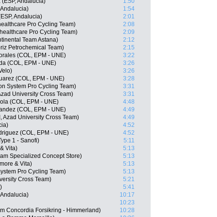
 (ESP, Andalucia)
1:50
Andalucia)
1:54
(ESP, Andalucia)
2:01
healthcare Pro Cycling Team)
2:08
ealthcare Pro Cycling Team)
2:09
tinental Team Astana)
2:12
riz Petrochemical Team)
2:15
orales (COL, EPM - UNE)
3:22
da (COL, EPM - UNE)
3:26
Velo)
3:26
Suarez (COL, EPM - UNE)
3:28
n System Pro Cycling Team)
3:31
Azad University Cross Team)
3:31
ola (COL, EPM - UNE)
4:48
nandez (COL, EPM - UNE)
4:49
, Azad University Cross Team)
4:49
ia)
4:52
driguez (COL, EPM - UNE)
4:52
ype 1 - Sanofi)
5:11
& Vita)
5:13
eam Specialized Concept Store)
5:13
more & Vita)
5:13
stem Pro Cycling Team)
5:13
iversity Cross Team)
5:21
)
5:41
 Andalucia)
10:17
10:23
m Concordia Forsikring - Himmerland)
10:28