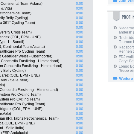
Alle Vi
Continental Team Astana)
0:00
& Vita)
0:00
Petrochemical Team)
0:00
PROFI
lly Belly Cycling)
0:00
a 361° Cycling Team)
0:00
0:00
Niedermai
iversity Cross Team)
0:00
anders!“
|
nandez (COL, EPM - UNE)
0:00
“Nicht ide
ype 1 - Sanofi)
0:00
Tournon 
R, Continental Team Astana)
0:00
Radsport 
healthcare Pro Cycling Team)
0:00
Rennen 
ö Gebrüder Weiss - Oberndorfer)
0:00
FDJ wollt
Concordia Forsikring - Himmerland)
0:00
Gerys Be
m Concordia Forsikring - Himmerland)
0:00
Longo Bor
y Belly Cycling)
0:00
“Gebe ein
Suarez (COL, EPM - UNE)
0:00
Weitere
ini - Selle Italia)
0:00
ia)
0:00
oncordia Forsikring - Himmerland)
0:00
stem Pro Cycling Team)
0:00
ystem Pro Cycling Team)
0:00
ealthcare Pro Cycling Team)
0:00
driguez (COL, EPM - UNE)
0:00
usVelo)
0:00
n (IRI, Tabriz Petrochemical Team)
0:00
da (COL, EPM - UNE)
0:00
 - Selle Italia)
0:00
 (ESP, Andalucia)
0:00