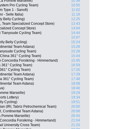
La Pomme Marseille)
10:36
ystem Pro Cycling Team)
10:55
m Type 1 - Sanofi)
11:02
 - Selle Italia)
11:18
y Belly Cycling)
12:25
, Team Specialized Concept Store)
13:43
ialized Concept Store)
14:04
 Tianyoude Cycling Team)
14:44
15:07
lly Belly Cycling)
15:24
tinental Team Astana)
15:28
ianyoude Cycling Team)
15:28
China 361° Cycling Team)
15:44
 Concordia Forsikring - Himmerland)
15:45
a 361° Cycling Team)
16:59
361° Cycling Team)
17:20
tinental Team Astana)
17:29
a 361° Cycling Team)
17:48
tinental Team Astana)
18:08
va)
18:46
Pomme Marseille)
19:29
rts Lottery)
19:34
ly Cycling)
19:51
n (IRI, Tabriz Petrochemical Team)
20:00
R, Continental Team Astana)
20:06
La Pomme Marseille)
20:43
oncordia Forsikring - Himmerland)
21:04
ad University Cross Team)
21:20