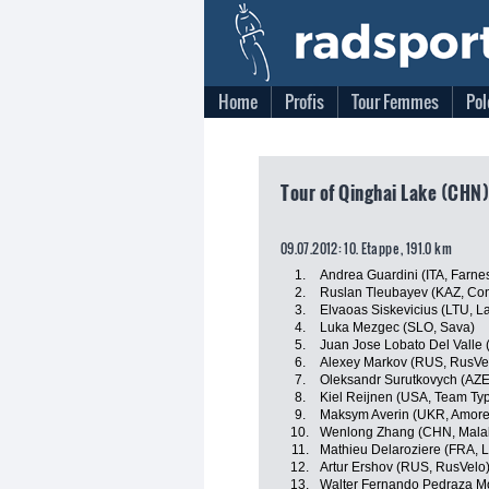
Home
Profis
Tour Femmes
Pol
Tour of Qinghai Lake (CHN)
09.07.2012: 10. Etappe , 191.0 km
1.
Andrea Guardini (ITA, Farnese
2.
Ruslan Tleubayev (KAZ, Con
3.
Elvaoas Siskevicius (LTU, 
4.
Luka Mezgec (SLO, Sava)
5.
Juan Jose Lobato Del Valle 
6.
Alexey Markov (RUS, RusVe
7.
Oleksandr Surutkovych (AZE
8.
Kiel Reijnen (USA, Team Typ
9.
Maksym Averin (UKR, Amore 
10.
Wenlong Zhang (CHN, Malak
11.
Mathieu Delaroziere (FRA, 
12.
Artur Ershov (RUS, RusVelo
13.
Walter Fernando Pedraza M