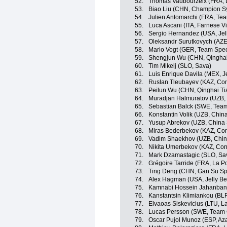
52.
Thomas Vaubourzeix (FRA, 
53.
Biao Liu (CHN, Champion S
54.
Julien Antomarchi (FRA, Tea
55.
Luca Ascani (ITA, Farnese Vini
56.
Sergio Hernandez (USA, Jell
57.
Oleksandr Surutkovych (AZE
58.
Mario Vogt (GER, Team Spec
59.
Shengjun Wu (CHN, Qinghai
60.
Tim Mikelj (SLO, Sava)
61.
Luis Enrique Davila (MEX, Je
62.
Ruslan Tleubayev (KAZ, Con
63.
Peilun Wu (CHN, Qinghai T
64.
Muradjan Halmuratov (UZB, 
65.
Sebastian Balck (SWE, Team
66.
Konstantin Volik (UZB, Chin
67.
Yusup Abrekov (UZB, China 
68.
Miras Bederbekov (KAZ, Con
69.
Vadim Shaekhov (UZB, Chin
70.
Nikita Umerbekov (KAZ, Con
71.
Mark Dzamastagic (SLO, Sa
72.
Grégoire Tarride (FRA, La 
73.
Ting Deng (CHN, Gan Su Spo
74.
Alex Hagman (USA, Jelly Bel
75.
Kamnabi Hossein Jahanbania
76.
Kanstantsin Klimiankou (BL
77.
Elvaoas Siskevicius (LTU, 
78.
Lucas Persson (SWE, Team C
79.
Oscar Pujol Munoz (ESP, Az