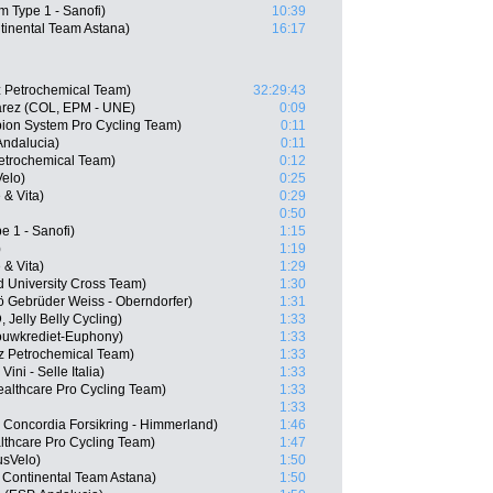
m Type 1 - Sanofi)
10:39
tinental Team Astana)
16:17
iz Petrochemical Team)
32:29:43
rez (COL, EPM - UNE)
0:09
on System Pro Cycling Team)
0:11
Andalucia)
0:11
Petrochemical Team)
0:12
elo)
0:25
& Vita)
0:29
0:50
e 1 - Sanofi)
1:15
)
1:19
& Vita)
1:29
d University Cross Team)
1:30
ö Gebrüder Weiss - Oberndorfer)
1:31
 Jelly Belly Cycling)
1:33
ouwkrediet-Euphony)
1:33
iz Petrochemical Team)
1:33
ini - Selle Italia)
1:33
healthcare Pro Cycling Team)
1:33
1:33
Concordia Forsikring - Himmerland)
1:46
lthcare Pro Cycling Team)
1:47
usVelo)
1:50
Continental Team Astana)
1:50