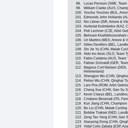
98.
Lucas Persson (SWE, Team C
99.
William Clarke (AUS, Champ
100.
Yovcho Yovchev (BUL, Amore
101.
Edmunds John Hollands (AU
102.
Niv Libner (ISR, Amore & Vit
103.
Hurbolat Kulimbetov (KAZ, C
104.
Petr Lechner (CZE, Arbö Geb
105.
Behnam Khalilikhosroshahi (
106.
Uri Martins (MEX, Amore & V
107.
Gilles Devillers (BEL, Lan
108.
Shi Jie Yu (CHN, Malak Cyc
109.
Aldo Ino Ilesic (SLO, Team T
110.
Fabio Calabria (AUS, Team T
111.
Fabian Schnaidt (GER, Team
112.
Magnus Cort Nielsen (DEN, 
Himmerland)
113.
Shengjun Wu (CHN, Qinghai
114.
Peilun Wu (CHN, Qinghai T
115.
Lars Pria (ROM, Arbö Gebrüd
116.
Cheng Xue (CHN, Gan Su Spo
117.
Kevin Claeys (BEL, Landbo
118.
Cristiano Benenati (ITA, Farne
119.
Kun Jiang (CHN, Champion 
120.
Bo Liu (CHN, Malak Cycling
121.
Bobbie Traksel (NED, Land
122.
Zeng Tao Yang (CHN, Gan Su
123.
Xiaoyong Dong (CHN, Qingh
124.
Vidal Celis Zabala (ESP, Az