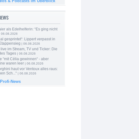
deos & Podcasts im Überblick
-NEWS
er als Edelhelferin: “Es ging nicht
 06.08.2026
al gesprintet“: Lippert verpasst in
Etappensieg
| 06.08.2026
live im Stream, TV und Ticker: Die
des Tages
| 06.08.2026
e “mit Célia gewinnen“ - aber
ine waren leer
| 06.08.2026
ghini haut vor Ventoux alles raus:
en Sch...“
| 06.08.2026
 Profi-News