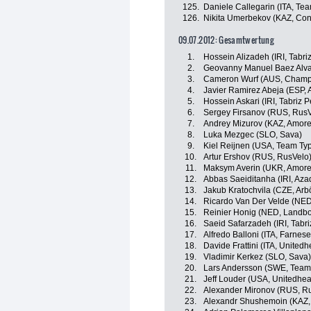
125.
Daniele Callegarin (ITA, Tea
126.
Nikita Umerbekov (KAZ, Con
09.07.2012: Gesamtwertung
1.
Hossein Alizadeh (IRI, Tabr
2.
Geovanny Manuel Baez Alva
3.
Cameron Wurf (AUS, Champi
4.
Javier Ramirez Abeja (ESP, 
5.
Hossein Askari (IRI, Tabriz 
6.
Sergey Firsanov (RUS, RusV
7.
Andrey Mizurov (KAZ, Amore 
8.
Luka Mezgec (SLO, Sava)
9.
Kiel Reijnen (USA, Team Typ
10.
Artur Ershov (RUS, RusVelo
11.
Maksym Averin (UKR, Amore 
12.
Abbas Saeiditanha (IRI, Aza
13.
Jakub Kratochvila (CZE, Arb
14.
Ricardo Van Der Velde (NED,
15.
Reinier Honig (NED, Landb
16.
Saeid Safarzadeh (IRI, Tabr
17.
Alfredo Balloni (ITA, Farnese V
18.
Davide Frattini (ITA, United
19.
Vladimir Kerkez (SLO, Sava)
20.
Lars Andersson (SWE, Team 
21.
Jeff Louder (USA, Unitedhea
22.
Alexander Mironov (RUS, R
23.
Alexandr Shushemoin (KAZ, 