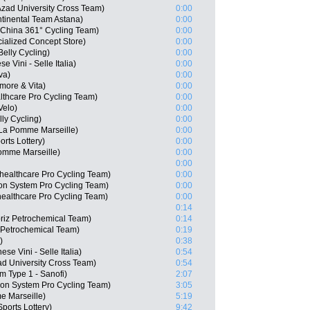
Azad University Cross Team)
0:00
tinental Team Astana)
0:00
China 361° Cycling Team)
0:00
ialized Concept Store)
0:00
elly Cycling)
0:00
e Vini - Selle Italia)
0:00
va)
0:00
more & Vita)
0:00
lthcare Pro Cycling Team)
0:00
Velo)
0:00
ly Cycling)
0:00
La Pomme Marseille)
0:00
rts Lottery)
0:00
Pomme Marseille)
0:00
0:00
ealthcare Pro Cycling Team)
0:00
n System Pro Cycling Team)
0:00
healthcare Pro Cycling Team)
0:00
0:14
riz Petrochemical Team)
0:14
z Petrochemical Team)
0:19
)
0:38
se Vini - Selle Italia)
0:54
ad University Cross Team)
0:54
m Type 1 - Sanofi)
2:07
n System Pro Cycling Team)
3:05
e Marseille)
5:19
ports Lottery)
9:42