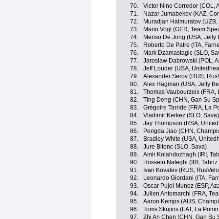
70.
Victor Nino Corredor (COL, 
71.
Nazar Jumabekov (KAZ, Con
72.
Muradjan Halmuratov (UZB, 
73.
Mario Vogt (GER, Team Spec
74.
Menso De Jong (USA, Jelly B
75.
Roberto De Patre (ITA, Farnes
76.
Mark Dzamastagic (SLO, Sa
77.
Jaroslaw Dabrowski (POL, A
78.
Jeff Louder (USA, Unitedhea
79.
Alexander Serov (RUS, Rus
80.
Alex Hagman (USA, Jelly Bel
81.
Thomas Vaubourzeix (FRA, 
82.
Ting Deng (CHN, Gan Su Spo
83.
Grégoire Tarride (FRA, La 
84.
Vladimir Kerkez (SLO, Sava)
85.
Jay Thompson (RSA, Unitedh
86.
Pengda Jiao (CHN, Champio
87.
Bradley White (USA, United
88.
Jure Bitenc (SLO, Sava)
89.
Amir Kolahdozhagh (IRI, Tab
90.
Hossein Nateghi (IRI, Tabri
91.
Ivan Kovalev (RUS, RusVelo
92.
Leonardo Giordani (ITA, Farne
93.
Oscar Pujol Munoz (ESP, Az
94.
Julien Antomarchi (FRA, Tea
95.
Aaron Kemps (AUS, Champio
96.
Toms Skujins (LAT, La Pomm
97.
Zhi An Chen (CHN, Gan Su S