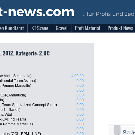
en-Rundfahrt
KT-Szene
Gravel
Profi-Material
Produkt-News
, 2012, Kategorie: 2.HC
 Vini - Selle Italia)
4:00:39
tinental Team Astana)
0:00
La Pomme Marseille)
0:00
0:00
(ESP, Andalucia)
0:00
lo)
0:00
, Team Specialized Concept Store)
0:00
e 1 - Sanofi)
0:00
& Vita)
0:00
 Cycling Team)
0:00
La Pomme Marseille)
0:00
)
0:00
Steady
orales (COL, EPM - UNE)
0:00