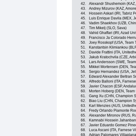
42.
Alexandr Shushemoin (KAZ, 
43.
Andrey Mizurov (KAZ, Amore 
44.
Hossein Askari (IRI, Tabriz 
45.
Luis Enrique Davila (MEX, Je
46.
Vadim Shaekhov (UZB, Chin
47.
Tim Mikelj (SLO, Sava)
48.
Vahid Ghaffari (IRI, Azad Un
49.
Francisco Ja Colorado Her
50.
Joey Rosskopf (USA, Team T
51.
Kanstantsin Klimiankou (BL
52.
Davide Frattini (ITA, United
53.
Jakub Kratochvila (CZE, Arb
54.
Lars Andersson (SWE, Team 
55.
Mikkel Mortensen (DEN, Tea
56.
Sergio Hernandez (USA, Jell
57.
Edward Alexander Beltran 
58.
Alfredo Balloni (ITA, Farnese V
59.
Javier Chacon (ESP, Andaluc
60.
Morten Hoberg (DEN, Team C
61.
Gang Xu (CHN, Champion Sy
62.
Biao Liu (CHN, Champion S
63.
Karl Menzies (AUS, Unitedh
64.
Fredy Orlando Piamonte Ro
65.
Alexander Mironov (RUS, R
66.
Kamnabi Hossein Jahanbania
67.
Javier Eduardo Gomez Pine
68.
Luca Ascani (ITA, Farnese Vini
69.
Adrian Palomares Villaplana