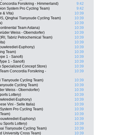
oncordia Forsikring - Himmerland)
9:42
ion System Pro Cycling Team)
9:42
 & Vita)
10:39
S, Qinghai Tianyoude Cycling Team)
10:39
a)
10:39
ontinental Team Astana)
10:39
rüder Weiss - Oberndorfer)
10:39
IRI, Tabriz Petrochemical Team)
10:39
ita)
10:39
dbouwkrediet-Euphony)
10:39
ling Team)
10:39
ype 1 - Sanofi)
10:39
ype 1 - Sanofi)
10:39
 Specialized Concept Store)
10:39
Team Concordia Forsikring -
10:39
 Tianyoude Cycling Team)
10:39
ianyoude Cycling Team)
10:39
er Weiss - Oberndorfer)
10:39
rts Lottery)
10:39
uwkrediet-Euphony)
10:39
se Vini - Selle Italia)
10:39
System Pro Cycling Team)
10:39
 Team)
10:39
bouwkrediet-Euphony)
10:39
 Sports Lottery)
10:39
ai Tianyoude Cycling Team)
10:39
ad University Cross Team)
10:39