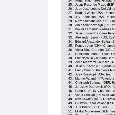
24.
Adrian Palomares Villaplana
25.
Jesus Rosendo Prado (ESP, 
26.
Juan Jose Lobato Del Valle 
27.
Bradley White (USA, United
28.
Jay Thompson (RSA, Unitedh
29.
Nazar Jumabekov (KAZ, Con
30.
Amir Kolahdozhagh (IRI, Tab
31.
Walter Fernando Pedraza M
32.
Javier Eduardo Gomez Pine
33.
Alexander Serov (RUS, Rus
34.
Edward Alexander Beltran 
35.
Pengda Jiao (CHN, Champio
36.
Victor Nino Corredor (COL, 
37.
Robigzon Leandro Oyola Oy
38.
Francisco Ja Colorado Her
39.
Arvin Moazemi Goudarzi (IRI
40.
Javier Chacon (ESP, Andaluc
41.
Fredy Orlando Piamonte Ro
42.
Joey Rosskopf (USA, Team T
43.
Marino Palandri (ITA, Amore 
44.
Christoph Springer (GER, T
45.
Jaroslaw Dabrowski (POL, A
46.
Gang Xu (CHN, Champion Sy
47.
Vahid Ghaffari (IRI, Azad Un
48.
Ivan Kovalev (RUS, RusVelo
49.
Gustavo Cesar Veloso (ESP,
50.
Jure Bitenc (SLO, Sava)
51.
Mikkel Mortensen (DEN, Tea