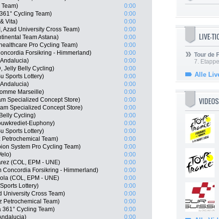
g Team)
0:00
361° Cycling Team)
0:00
& Vita)
0:00
, Azad University Cross Team)
0:00
LIVE-T
tinental Team Astana)
0:00
ealthcare Pro Cycling Team)
0:00
oncordia Forsikring - Himmerland)
0:00
Tour de
Andalucia)
0:00
7. Etappe
 Jelly Belly Cycling)
0:00
Alle Liv
 Sports Lottery)
0:00
 Andalucia)
0:00
Pomme Marseille)
0:00
VIDEOS
m Specialized Concept Store)
0:00
eam Specialized Concept Store)
0:00
Belly Cycling)
0:00
ouwkrediet-Euphony)
0:00
 Sports Lottery)
0:00
iz Petrochemical Team)
0:00
on System Pro Cycling Team)
0:00
elo)
0:00
rez (COL, EPM - UNE)
0:00
 Concordia Forsikring - Himmerland)
0:00
ola (COL, EPM - UNE)
0:00
ports Lottery)
0:00
d University Cross Team)
0:00
iz Petrochemical Team)
0:00
a 361° Cycling Team)
0:00
Andalucia)
0:00