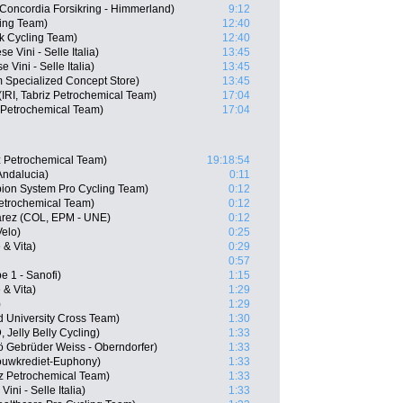
oncordia Forsikring - Himmerland)
9:12
ling Team)
12:40
 Cycling Team)
12:40
e Vini - Selle Italia)
13:45
 Vini - Selle Italia)
13:45
 Specialized Concept Store)
13:45
IRI, Tabriz Petrochemical Team)
17:04
z Petrochemical Team)
17:04
iz Petrochemical Team)
19:18:54
Andalucia)
0:11
on System Pro Cycling Team)
0:12
Petrochemical Team)
0:12
rez (COL, EPM - UNE)
0:12
elo)
0:25
& Vita)
0:29
0:57
e 1 - Sanofi)
1:15
& Vita)
1:29
)
1:29
d University Cross Team)
1:30
 Jelly Belly Cycling)
1:33
ö Gebrüder Weiss - Oberndorfer)
1:33
ouwkrediet-Euphony)
1:33
iz Petrochemical Team)
1:33
ini - Selle Italia)
1:33