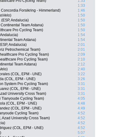
healthcare Pro Cycling Team)
1:33
1:33
Concordia Forsikring - Himmerland)
1:46
usVelo)
1:50
 (ESP, Andalucia)
1:50
Continental Team Astana)
1:50
lthcare Pro Cycling Team)
1:50
Andalucia)
1:54
tinental Team Astana)
1:54
(ESP, Andalucia)
2:01
riz Petrochemical Team)
2:01
ealthcare Pro Cycling Team)
2:09
healthcare Pro Cycling Team)
2:10
tinental Team Astana)
2:12
Velo)
2:40
orales (COL, EPM - UNE)
3:22
da (COL, EPM - UNE)
3:26
n System Pro Cycling Team)
3:31
Suarez (COL, EPM - UNE)
3:31
Azad University Cross Team)
3:31
 Tianyoude Cycling Team)
4:05
ola (COL, EPM - UNE)
4:48
nandez (COL, EPM - UNE)
4:49
ianyoude Cycling Team)
4:52
, Azad University Cross Team)
4:52
ia)
4:52
driguez (COL, EPM - UNE)
4:52
)
5:07