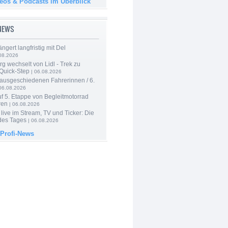
deos & Podcasts im Überblick
-NEWS
ngert langfristig mit Del
08.2026
g wechselt von Lidl - Trek zu
 Quick-Step
| 06.08.2026
 ausgeschiedenen Fahrerinnen / 6.
06.08.2026
f 5. Etappe von Begleitmotorrad
ren
| 06.08.2026
live im Stream, TV und Ticker: Die
des Tages
| 06.08.2026
 Profi-News