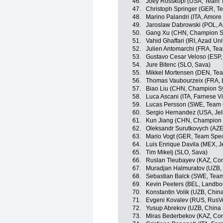
46.
Joey Rosskopf (USA, Team T
47.
Christoph Springer (GER, T
48.
Marino Palandri (ITA, Amore 
49.
Jaroslaw Dabrowski (POL, A
50.
Gang Xu (CHN, Champion Sy
51.
Vahid Ghaffari (IRI, Azad Un
52.
Julien Antomarchi (FRA, Tea
53.
Gustavo Cesar Veloso (ESP,
54.
Jure Bitenc (SLO, Sava)
55.
Mikkel Mortensen (DEN, Tea
56.
Thomas Vaubourzeix (FRA, 
57.
Biao Liu (CHN, Champion S
58.
Luca Ascani (ITA, Farnese Vini
59.
Lucas Persson (SWE, Team C
60.
Sergio Hernandez (USA, Jell
61.
Kun Jiang (CHN, Champion 
62.
Oleksandr Surutkovych (AZE
63.
Mario Vogt (GER, Team Spec
64.
Luis Enrique Davila (MEX, Je
65.
Tim Mikelj (SLO, Sava)
66.
Ruslan Tleubayev (KAZ, Con
67.
Muradjan Halmuratov (UZB, 
68.
Sebastian Balck (SWE, Team
69.
Kevin Peeters (BEL, Landb
70.
Konstantin Volik (UZB, Chin
71.
Evgeni Kovalev (RUS, RusV
72.
Yusup Abrekov (UZB, China 
73.
Miras Bederbekov (KAZ, Con