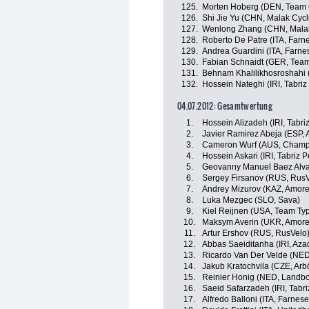
125.
Morten Hoberg (DEN, Team C
126.
Shi Jie Yu (CHN, Malak Cyc
127.
Wenlong Zhang (CHN, Malak
128.
Roberto De Patre (ITA, Farnes
129.
Andrea Guardini (ITA, Farnese
130.
Fabian Schnaidt (GER, Team
131.
Behnam Khalilikhosroshahi (
132.
Hossein Nateghi (IRI, Tabri
04.07.2012: Gesamtwertung
1.
Hossein Alizadeh (IRI, Tabr
2.
Javier Ramirez Abeja (ESP, 
3.
Cameron Wurf (AUS, Champi
4.
Hossein Askari (IRI, Tabriz 
5.
Geovanny Manuel Baez Alva
6.
Sergey Firsanov (RUS, RusV
7.
Andrey Mizurov (KAZ, Amore 
8.
Luka Mezgec (SLO, Sava)
9.
Kiel Reijnen (USA, Team Typ
10.
Maksym Averin (UKR, Amore 
11.
Artur Ershov (RUS, RusVelo
12.
Abbas Saeiditanha (IRI, Aza
13.
Ricardo Van Der Velde (NED,
14.
Jakub Kratochvila (CZE, Arb
15.
Reinier Honig (NED, Landb
16.
Saeid Safarzadeh (IRI, Tabr
17.
Alfredo Balloni (ITA, Farnese V