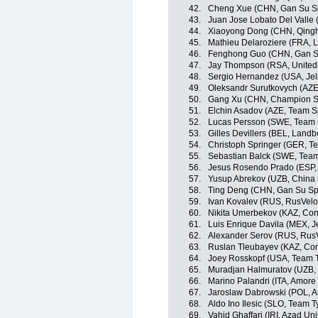
42.
Cheng Xue (CHN, Gan Su Spo
43.
Juan Jose Lobato Del Valle 
44.
Xiaoyong Dong (CHN, Qingh
45.
Mathieu Delaroziere (FRA, 
46.
Fenghong Guo (CHN, Gan Su
47.
Jay Thompson (RSA, Unitedh
48.
Sergio Hernandez (USA, Jell
49.
Oleksandr Surutkovych (AZE
50.
Gang Xu (CHN, Champion Sy
51.
Elchin Asadov (AZE, Team S
52.
Lucas Persson (SWE, Team C
53.
Gilles Devillers (BEL, Lan
54.
Christoph Springer (GER, T
55.
Sebastian Balck (SWE, Team
56.
Jesus Rosendo Prado (ESP, 
57.
Yusup Abrekov (UZB, China 
58.
Ting Deng (CHN, Gan Su Spo
59.
Ivan Kovalev (RUS, RusVelo
60.
Nikita Umerbekov (KAZ, Con
61.
Luis Enrique Davila (MEX, Je
62.
Alexander Serov (RUS, Rus
63.
Ruslan Tleubayev (KAZ, Con
64.
Joey Rosskopf (USA, Team T
65.
Muradjan Halmuratov (UZB, 
66.
Marino Palandri (ITA, Amore 
67.
Jaroslaw Dabrowski (POL, A
68.
Aldo Ino Ilesic (SLO, Team T
69.
Vahid Ghaffari (IRI, Azad Un