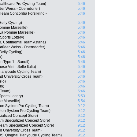
ealthcare Pro Cycling Team)
5:46
er Weiss - Oberndorfer)
5:46
Team Concordia Forsikring -
5:46
elly Cycling)
5:46
Pomme Marseille)
5:46
La Pomme Marseille)
5:46
ports Lottery)
5:46
R, Continental Team Astana)
5:46
rüder Weiss - Oberndorfer)
5:46
Belly Cycling)
5:46
a)
5:46
m Type 1 - Sanofi)
5:46
se Vini - Selle Italia)
5:46
Tianyoude Cycling Team)
5:46
ad University Cross Team)
5:46
elo)
5:46
lo)
5:46
 Team)
5:46
ports Lottery)
5:53
e Marseille)
5:54
n System Pro Cycling Team)
9:12
ion System Pro Cycling Team)
9:12
ialized Concept Store)
9:12
m Specialized Concept Store)
9:12
am Specialized Concept Store)
9:12
ad University Cross Team)
9:12
S, Qinghai Tianyoude Cycling Team)
9:12