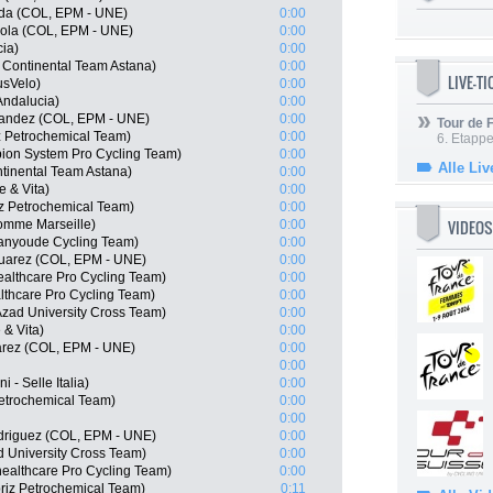
da (COL, EPM - UNE)
0:00
ola (COL, EPM - UNE)
0:00
ia)
0:00
Continental Team Astana)
0:00
LIVE-T
usVelo)
0:00
Andalucia)
0:00
nandez (COL, EPM - UNE)
0:00
Tour de
iz Petrochemical Team)
0:00
6. Etapp
on System Pro Cycling Team)
0:00
Alle Liv
tinental Team Astana)
0:00
 & Vita)
0:00
iz Petrochemical Team)
0:00
VIDEOS
Pomme Marseille)
0:00
ianyoude Cycling Team)
0:00
Suarez (COL, EPM - UNE)
0:00
healthcare Pro Cycling Team)
0:00
lthcare Pro Cycling Team)
0:00
Azad University Cross Team)
0:00
& Vita)
0:00
rez (COL, EPM - UNE)
0:00
0:00
 - Selle Italia)
0:00
Petrochemical Team)
0:00
0:00
driguez (COL, EPM - UNE)
0:00
d University Cross Team)
0:00
healthcare Pro Cycling Team)
0:00
riz Petrochemical Team)
0:11