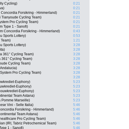
ly Cycling)
0:21
va)
0:21
Concordia Forsikring - Himmerland)
0:21
 Tianyoude Cycling Team)
0:21
ystem Pro Cycling Team)
0:21
m Type 1 - Sanofi)
0:21
m Concordia Forsikring - Himmerland)
0:43
 Sports Lottery)
0:53
g Team)
1:21
 Sports Lottery)
3:28
ita)
3:28
a 361° Cycling Team)
3:28
a 361° Cycling Team)
3:28
youde Cycling Team)
3:28
 Andalucia)
3:28
System Pro Cycling Team)
3:28
3:28
uwkrediet-Euphony)
5:23
ouwkrediet-Euphony)
5:23
bouwkrediet-Euphony)
5:23
tinental Team Astana)
5:23
La Pomme Marseille)
5:23
se Vini - Selle Italia)
5:46
oncordia Forsikring - Himmerland)
5:46
ontinental Team Astana)
5:46
ealthcare Pro Cycling Team)
5:46
n (IRI, Tabriz Petrochemical Team)
5:46
ype 1 - Sanofi)
5:46