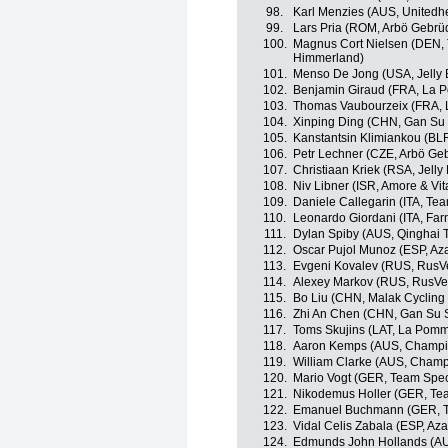
98.
Karl Menzies (AUS, Unitedh
99.
Lars Pria (ROM, Arbö Gebrüd
100.
Magnus Cort Nielsen (DEN, 
Himmerland)
101.
Menso De Jong (USA, Jelly B
102.
Benjamin Giraud (FRA, La 
103.
Thomas Vaubourzeix (FRA, 
104.
Xinping Ding (CHN, Gan Su S
105.
Kanstantsin Klimiankou (BL
106.
Petr Lechner (CZE, Arbö Geb
107.
Christiaan Kriek (RSA, Jelly 
108.
Niv Libner (ISR, Amore & Vit
109.
Daniele Callegarin (ITA, Tea
110.
Leonardo Giordani (ITA, Farne
111.
Dylan Spiby (AUS, Qinghai 
112.
Oscar Pujol Munoz (ESP, Az
113.
Evgeni Kovalev (RUS, RusV
114.
Alexey Markov (RUS, RusVe
115.
Bo Liu (CHN, Malak Cycling
116.
Zhi An Chen (CHN, Gan Su S
117.
Toms Skujins (LAT, La Pomm
118.
Aaron Kemps (AUS, Champio
119.
William Clarke (AUS, Champ
120.
Mario Vogt (GER, Team Spec
121.
Nikodemus Holler (GER, Tea
122.
Emanuel Buchmann (GER, Te
123.
Vidal Celis Zabala (ESP, Az
124.
Edmunds John Hollands (AU