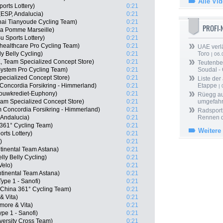
Alle Vi
rts Lottery)
0:21
(ESP, Andalucia)
0:21
ai Tianyoude Cycling Team)
0:21
PROFI
La Pomme Marseille)
0:21
 Sports Lottery)
0:21
ealthcare Pro Cycling Team)
0:21
UAE verlä
y Belly Cycling)
0:21
Toro
| 06.
, Team Specialized Concept Store)
0:21
Teutenber
stem Pro Cycling Team)
0:21
Soudal -
pecialized Concept Store)
0:21
Liste der
oncordia Forsikring - Himmerland)
0:21
Etappe
| 
dbouwkrediet-Euphony)
0:21
Rüegg au
eam Specialized Concept Store)
0:21
umgefah
 Concordia Forsikring - Himmerland)
0:21
Radsport 
Andalucia)
0:21
Rennen 
361° Cycling Team)
0:21
Weitere
rts Lottery)
0:21
)
0:21
tinental Team Astana)
0:21
lly Belly Cycling)
0:21
Velo)
0:21
tinental Team Astana)
0:21
ype 1 - Sanofi)
0:21
China 361° Cycling Team)
0:21
& Vita)
0:21
more & Vita)
0:21
ype 1 - Sanofi)
0:21
iversity Cross Team)
0:21