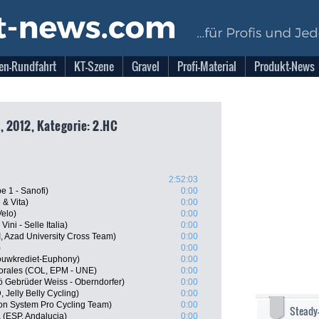
en-Rundfahrt
KT-Szene
Gravel
Profi-Material
Produkt-News
, 2012, Kategorie: 2.HC
2:52:03
e 1 - Sanofi)
0:00
& Vita)
0:00
elo)
0:00
ini - Selle Italia)
0:00
, Azad University Cross Team)
0:00
)
0:00
ouwkrediet-Euphony)
0:00
orales (COL, EPM - UNE)
0:00
ö Gebrüder Weiss - Oberndorfer)
0:00
 Jelly Belly Cycling)
0:00
n System Pro Cycling Team)
0:00
Steady
 (ESP, Andalucia)
0:00