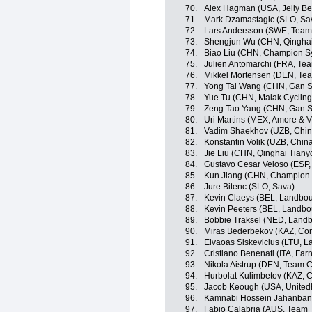
70.
Alex Hagman (USA, Jelly Bel
71.
Mark Dzamastagic (SLO, Sa
72.
Lars Andersson (SWE, Team 
73.
Shengjun Wu (CHN, Qinghai
74.
Biao Liu (CHN, Champion S
75.
Julien Antomarchi (FRA, Tea
76.
Mikkel Mortensen (DEN, Tea
77.
Yong Tai Wang (CHN, Gan Su
78.
Yue Tu (CHN, Malak Cyclin
79.
Zeng Tao Yang (CHN, Gan Su
80.
Uri Martins (MEX, Amore & V
81.
Vadim Shaekhov (UZB, Chin
82.
Konstantin Volik (UZB, Chin
83.
Jie Liu (CHN, Qinghai Tian
84.
Gustavo Cesar Veloso (ESP,
85.
Kun Jiang (CHN, Champion 
86.
Jure Bitenc (SLO, Sava)
87.
Kevin Claeys (BEL, Landbo
88.
Kevin Peeters (BEL, Landb
89.
Bobbie Traksel (NED, Land
90.
Miras Bederbekov (KAZ, Con
91.
Elvaoas Siskevicius (LTU, 
92.
Cristiano Benenati (ITA, Farne
93.
Nikola Aistrup (DEN, Team C
94.
Hurbolat Kulimbetov (KAZ, C
95.
Jacob Keough (USA, Unitedh
96.
Kamnabi Hossein Jahanbania
97.
Fabio Calabria (AUS, Team T