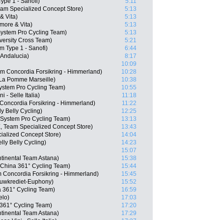
ype 1 - Sanofi)
5:11
eam Specialized Concept Store)
5:13
& Vita)
5:13
more & Vita)
5:13
stem Pro Cycling Team)
5:13
iversity Cross Team)
5:21
m Type 1 - Sanofi)
6:44
 Andalucia)
8:17
10:09
m Concordia Forsikring - Himmerland)
10:28
La Pomme Marseille)
10:38
ystem Pro Cycling Team)
10:55
 - Selle Italia)
11:18
oncordia Forsikring - Himmerland)
11:22
y Belly Cycling)
12:25
System Pro Cycling Team)
13:13
, Team Specialized Concept Store)
13:43
ialized Concept Store)
14:04
lly Belly Cycling)
14:23
15:07
tinental Team Astana)
15:38
China 361° Cycling Team)
15:44
 Concordia Forsikring - Himmerland)
15:45
ouwkrediet-Euphony)
15:52
a 361° Cycling Team)
16:59
elo)
17:03
361° Cycling Team)
17:20
tinental Team Astana)
17:29