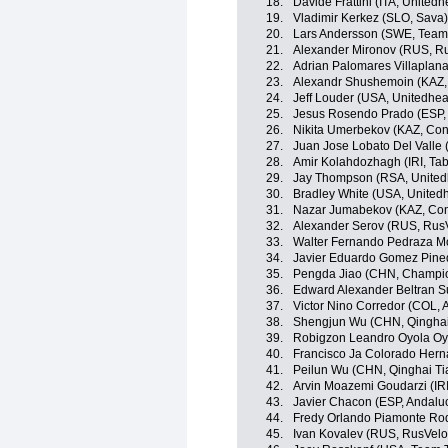
18.
Davide Frattini (ITA, United
19.
Vladimir Kerkez (SLO, Sava)
20.
Lars Andersson (SWE, Team 
21.
Alexander Mironov (RUS, R
22.
Adrian Palomares Villaplana
23.
Alexandr Shushemoin (KAZ, 
24.
Jeff Louder (USA, Unitedhea
25.
Jesus Rosendo Prado (ESP, 
26.
Nikita Umerbekov (KAZ, Con
27.
Juan Jose Lobato Del Valle 
28.
Amir Kolahdozhagh (IRI, Tab
29.
Jay Thompson (RSA, Unitedh
30.
Bradley White (USA, United
31.
Nazar Jumabekov (KAZ, Con
32.
Alexander Serov (RUS, Rus
33.
Walter Fernando Pedraza M
34.
Javier Eduardo Gomez Pine
35.
Pengda Jiao (CHN, Champio
36.
Edward Alexander Beltran 
37.
Victor Nino Corredor (COL, 
38.
Shengjun Wu (CHN, Qinghai
39.
Robigzon Leandro Oyola Oy
40.
Francisco Ja Colorado Her
41.
Peilun Wu (CHN, Qinghai T
42.
Arvin Moazemi Goudarzi (IRI
43.
Javier Chacon (ESP, Andaluc
44.
Fredy Orlando Piamonte Ro
45.
Ivan Kovalev (RUS, RusVelo