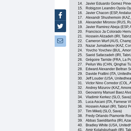
14.
Javier Eduardo Gomez Pine
15.
Robigzon Leandro Oyola Oy
16.
Javier Chacon (ESP, Andaluc
Facebook
17.
Alexandr Shushemoin (KAZ, 
18.
Alexander Mironov (RUS, R
Twitter
19.
Javier Ramirez Abeja (ESP, 
20.
Francisco Ja Colorado Her
21.
Hossein Alizadeh (IRI, Tabr
Newsletter:
22.
Cameron Wurf (AUS, Champi
23.
Nazar Jumabekov (KAZ, Con
24.
Yovcho Yovchev (BUL, Amore
25.
Saeid Safarzadeh (IRI, Tabr
26.
Grégoire Tarride (FRA, La 
27.
Peilun Wu (CHN, Qinghai T
28.
Edward Alexander Beltran 
29.
Davide Frattini (ITA, United
30.
Jeff Louder (USA, Unitedhea
31.
Victor Nino Corredor (COL, 
32.
Andrey Mizurov (KAZ, Amore 
33.
Geovanny Manuel Baez Alva
34.
Vladimir Kerkez (SLO, Sava)
35.
Luca Ascani (ITA, Farnese Vini
36.
Hossein Askari (IRI, Tabriz 
37.
Tim Mikelj (SLO, Sava)
38.
Fredy Orlando Piamonte Ro
39.
Abbas Saeiditanha (IRI, Aza
40.
Bradley White (USA, United
41.
Amir Kolahdozhagh (IRI, Tab