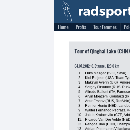
Home
Profis
Tour Femmes
Pol
Tour of Qinghai Lake (CHN)
04.07.2012: 6. Etappe , 123.0 km
1.
Luka Mezgec (SLO, Sava)
2.
Kiel Reijnen (USA, Team Typ
3.
Maksym Averin (UKR, Amore 
4.
Sergey Firsanov (RUS, RusV
5.
Alfredo Balloni (ITA, Farnese V
6.
Arvin Moazemi Goudarzi (IRI
7.
Artur Ershov (RUS, RusVelo
8.
Reinier Honig (NED, Landb
9.
Walter Fernando Pedraza M
10.
Jakub Kratochvila (CZE, Arb
11.
Ricardo Van Der Velde (NED,
12.
Pengda Jiao (CHN, Champio
13.
Adrian Palomares Villaplana