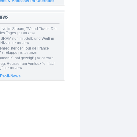
deos & Podcasts im Überblick
-NEWS
live im Stream, TV und Ticker: Die
des Tages
| 07.08.2026
 SRAM nun mit Gelb und Weiß in
 Nizza
| 07.08.2026
enregister der Tour de France
 7. Etappe
| 07.08.2026
Queen K. hat gezeigt“
| 07.08.2026
 weg: Reusser am Ventoux “einfach
g“
| 07.08.2026
 Profi-News