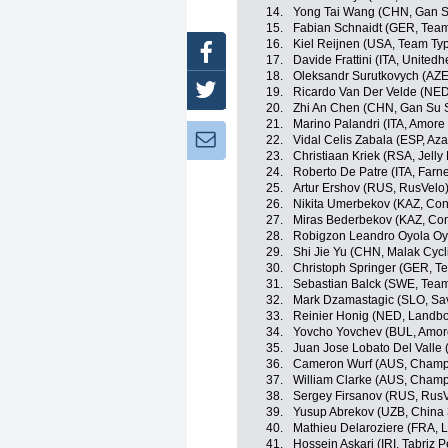
14.
Yong Tai Wang (CHN, Gan Su
15.
Fabian Schnaidt (GER, Team
16.
Kiel Reijnen (USA, Team Typ
Facebook
17.
Davide Frattini (ITA, United
18.
Oleksandr Surutkovych (AZE
Twitter
19.
Ricardo Van Der Velde (NED,
20.
Zhi An Chen (CHN, Gan Su S
21.
Marino Palandri (ITA, Amore 
Newsletter:
22.
Vidal Celis Zabala (ESP, Az
23.
Christiaan Kriek (RSA, Jelly 
24.
Roberto De Patre (ITA, Farnes
25.
Artur Ershov (RUS, RusVelo
26.
Nikita Umerbekov (KAZ, Con
27.
Miras Bederbekov (KAZ, Con
28.
Robigzon Leandro Oyola Oy
29.
Shi Jie Yu (CHN, Malak Cyc
30.
Christoph Springer (GER, T
31.
Sebastian Balck (SWE, Team
32.
Mark Dzamastagic (SLO, Sa
33.
Reinier Honig (NED, Landb
34.
Yovcho Yovchev (BUL, Amore
35.
Juan Jose Lobato Del Valle 
36.
Cameron Wurf (AUS, Champi
37.
William Clarke (AUS, Champ
38.
Sergey Firsanov (RUS, RusV
39.
Yusup Abrekov (UZB, China 
40.
Mathieu Delaroziere (FRA, 
41.
Hossein Askari (IRI, Tabriz 