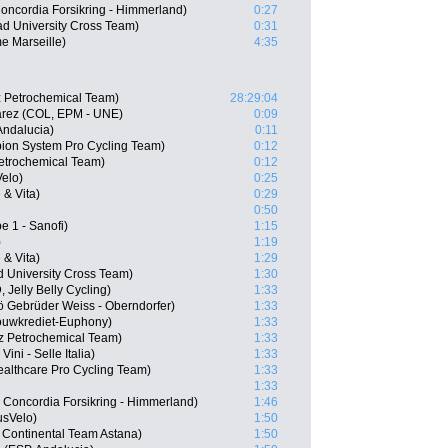
oncordia Forsikring - Himmerland)
0:27
ad University Cross Team)
0:31
e Marseille)
4:35
iz Petrochemical Team)
28:29:04
rez (COL, EPM - UNE)
0:09
Andalucia)
0:11
on System Pro Cycling Team)
0:12
Petrochemical Team)
0:12
elo)
0:25
& Vita)
0:29
0:50
e 1 - Sanofi)
1:15
)
1:19
& Vita)
1:29
d University Cross Team)
1:30
 Jelly Belly Cycling)
1:33
ö Gebrüder Weiss - Oberndorfer)
1:33
ouwkrediet-Euphony)
1:33
iz Petrochemical Team)
1:33
ini - Selle Italia)
1:33
healthcare Pro Cycling Team)
1:33
1:33
Concordia Forsikring - Himmerland)
1:46
usVelo)
1:50
Continental Team Astana)
1:50