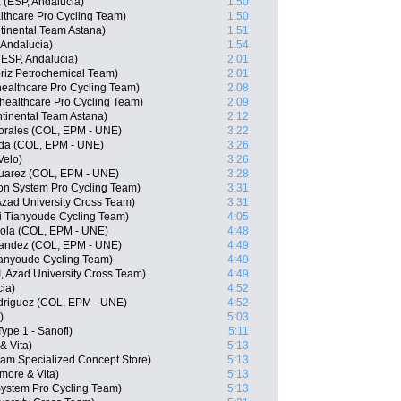
 (ESP, Andalucia)
1:50
lthcare Pro Cycling Team)
1:50
tinental Team Astana)
1:51
Andalucia)
1:54
(ESP, Andalucia)
2:01
riz Petrochemical Team)
2:01
healthcare Pro Cycling Team)
2:08
ealthcare Pro Cycling Team)
2:09
tinental Team Astana)
2:12
orales (COL, EPM - UNE)
3:22
da (COL, EPM - UNE)
3:26
Velo)
3:26
Suarez (COL, EPM - UNE)
3:28
n System Pro Cycling Team)
3:31
Azad University Cross Team)
3:31
 Tianyoude Cycling Team)
4:05
ola (COL, EPM - UNE)
4:48
nandez (COL, EPM - UNE)
4:49
ianyoude Cycling Team)
4:49
, Azad University Cross Team)
4:49
ia)
4:52
driguez (COL, EPM - UNE)
4:52
)
5:03
ype 1 - Sanofi)
5:11
& Vita)
5:13
eam Specialized Concept Store)
5:13
more & Vita)
5:13
stem Pro Cycling Team)
5:13