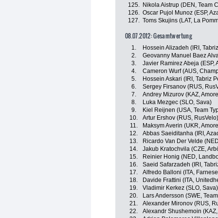
125.
Nikola Aistrup (DEN, Team C
126.
Oscar Pujol Munoz (ESP, Az
127.
Toms Skujins (LAT, La Pomm
08.07.2012: Gesamtwertung
1.
Hossein Alizadeh (IRI, Tabr
2.
Geovanny Manuel Baez Alva
3.
Javier Ramirez Abeja (ESP, 
4.
Cameron Wurf (AUS, Champi
5.
Hossein Askari (IRI, Tabriz 
6.
Sergey Firsanov (RUS, RusV
7.
Andrey Mizurov (KAZ, Amore 
8.
Luka Mezgec (SLO, Sava)
9.
Kiel Reijnen (USA, Team Typ
10.
Artur Ershov (RUS, RusVelo
11.
Maksym Averin (UKR, Amore 
12.
Abbas Saeiditanha (IRI, Aza
13.
Ricardo Van Der Velde (NED,
14.
Jakub Kratochvila (CZE, Arb
15.
Reinier Honig (NED, Landb
16.
Saeid Safarzadeh (IRI, Tabr
17.
Alfredo Balloni (ITA, Farnese V
18.
Davide Frattini (ITA, United
19.
Vladimir Kerkez (SLO, Sava)
20.
Lars Andersson (SWE, Team 
21.
Alexander Mironov (RUS, R
22.
Alexandr Shushemoin (KAZ, 