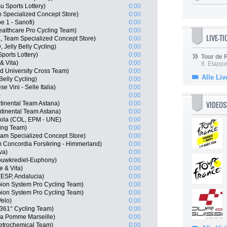
 Sports Lottery)
0:00
 Specialized Concept Store)
0:00
e 1 - Sanofi)
0:00
healthcare Pro Cycling Team)
0:00
LIVE-T
, Team Specialized Concept Store)
0:00
 Jelly Belly Cycling)
0:00
ports Lottery)
0:00
Tour de
& Vita)
0:00
8. Etappe
ad University Cross Team)
0:00
Alle Liv
Belly Cycling)
0:00
e Vini - Selle Italia)
0:00
)
0:00
VIDEOS
tinental Team Astana)
0:00
tinental Team Astana)
0:00
ola (COL, EPM - UNE)
0:00
ling Team)
0:00
eam Specialized Concept Store)
0:00
 Concordia Forsikring - Himmerland)
0:00
va)
0:00
ouwkrediet-Euphony)
0:00
 & Vita)
0:00
(ESP, Andalucia)
0:00
on System Pro Cycling Team)
0:00
ion System Pro Cycling Team)
0:00
elo)
0:00
361° Cycling Team)
0:00
La Pomme Marseille)
0:00
Petrochemical Team)
0:00