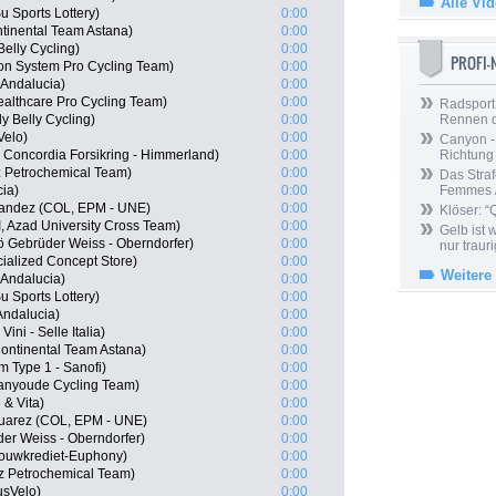
Alle Vi
 Sports Lottery)
0:00
tinental Team Astana)
0:00
elly Cycling)
0:00
PROFI
n System Pro Cycling Team)
0:00
Andalucia)
0:00
ealthcare Pro Cycling Team)
0:00
Radsport 
y Belly Cycling)
0:00
Rennen 
Velo)
0:00
Canyon -
Concordia Forsikring - Himmerland)
0:00
Richtung
iz Petrochemical Team)
0:00
Das Straf
ia)
0:00
Femmes /
nandez (COL, EPM - UNE)
0:00
Klöser: “
, Azad University Cross Team)
0:00
Gelb ist
ö Gebrüder Weiss - Oberndorfer)
0:00
nur trauri
ialized Concept Store)
0:00
Weitere
 Andalucia)
0:00
 Sports Lottery)
0:00
Andalucia)
0:00
ini - Selle Italia)
0:00
ontinental Team Astana)
0:00
m Type 1 - Sanofi)
0:00
ianyoude Cycling Team)
0:00
& Vita)
0:00
Suarez (COL, EPM - UNE)
0:00
er Weiss - Oberndorfer)
0:00
dbouwkrediet-Euphony)
0:00
iz Petrochemical Team)
0:00
usVelo)
0:00