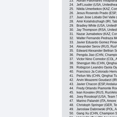
23.
Adrian Palomares Villaplana
24.
Jeff Louder (USA, Unitedhea
25.
Nikita Umerbekov (KAZ, Con
26.
Jesus Rosendo Prado (ESP, 
27.
Juan Jose Lobato Del Valle 
28.
Amir Kolahdozhagh (IRI, Tab
29.
Bradley White (USA, United
30.
Jay Thompson (RSA, Unitedh
31.
Nazar Jumabekov (KAZ, Con
32.
Walter Fernando Pedraza M
33.
Javier Eduardo Gomez Pine
34.
Alexander Serov (RUS, Rus
35.
Edward Alexander Beltran 
36.
Pengda Jiao (CHN, Champio
37.
Victor Nino Corredor (COL, 
38.
Shengjun Wu (CHN, Qinghai
39.
Robigzon Leandro Oyola Oy
40.
Francisco Ja Colorado Her
41.
Peilun Wu (CHN, Qinghai T
42.
Arvin Moazemi Goudarzi (IRI
43.
Javier Chacon (ESP, Andaluc
44.
Fredy Orlando Piamonte Ro
45.
Ivan Kovalev (RUS, RusVelo
46.
Joey Rosskopf (USA, Team T
47.
Marino Palandri (ITA, Amore 
48.
Christoph Springer (GER, T
49.
Jaroslaw Dabrowski (POL, A
50.
Gang Xu (CHN, Champion Sy