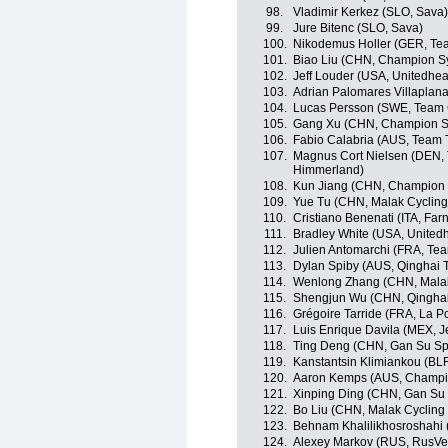
98.
Vladimir Kerkez (SLO, Sava)
99.
Jure Bitenc (SLO, Sava)
100.
Nikodemus Holler (GER, Tea
101.
Biao Liu (CHN, Champion S
102.
Jeff Louder (USA, Unitedhea
103.
Adrian Palomares Villaplana
104.
Lucas Persson (SWE, Team C
105.
Gang Xu (CHN, Champion Sy
106.
Fabio Calabria (AUS, Team T
107.
Magnus Cort Nielsen (DEN, 
Himmerland)
108.
Kun Jiang (CHN, Champion 
109.
Yue Tu (CHN, Malak Cyclin
110.
Cristiano Benenati (ITA, Farne
111.
Bradley White (USA, United
112.
Julien Antomarchi (FRA, Tea
113.
Dylan Spiby (AUS, Qinghai 
114.
Wenlong Zhang (CHN, Malak
115.
Shengjun Wu (CHN, Qinghai
116.
Grégoire Tarride (FRA, La 
117.
Luis Enrique Davila (MEX, Je
118.
Ting Deng (CHN, Gan Su Spo
119.
Kanstantsin Klimiankou (BL
120.
Aaron Kemps (AUS, Champio
121.
Xinping Ding (CHN, Gan Su S
122.
Bo Liu (CHN, Malak Cycling
123.
Behnam Khalilikhosroshahi (
124.
Alexey Markov (RUS, RusVe