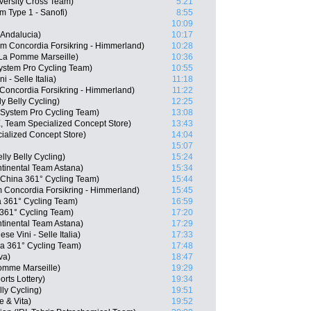
iversity Cross Team)
5:21
m Type 1 - Sanofi)
8:55
10:09
 Andalucia)
10:17
m Concordia Forsikring - Himmerland)
10:28
La Pomme Marseille)
10:36
ystem Pro Cycling Team)
10:55
 - Selle Italia)
11:18
oncordia Forsikring - Himmerland)
11:22
y Belly Cycling)
12:25
System Pro Cycling Team)
13:08
, Team Specialized Concept Store)
13:43
ialized Concept Store)
14:04
15:07
lly Belly Cycling)
15:24
tinental Team Astana)
15:34
China 361° Cycling Team)
15:44
 Concordia Forsikring - Himmerland)
15:45
a 361° Cycling Team)
16:59
361° Cycling Team)
17:20
tinental Team Astana)
17:29
se Vini - Selle Italia)
17:33
a 361° Cycling Team)
17:48
va)
18:47
Pomme Marseille)
19:29
rts Lottery)
19:34
ly Cycling)
19:51
 & Vita)
19:52