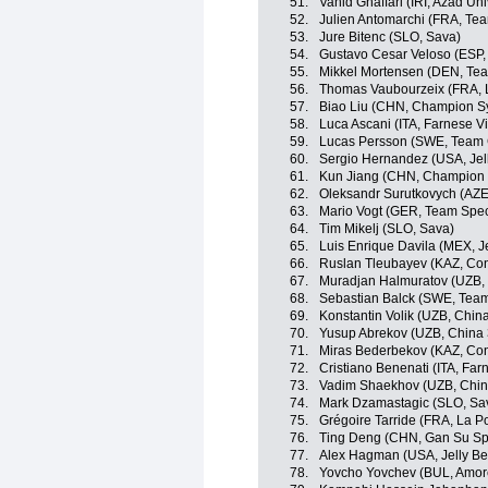
51.
Vahid Ghaffari (IRI, Azad Un
52.
Julien Antomarchi (FRA, Tea
53.
Jure Bitenc (SLO, Sava)
54.
Gustavo Cesar Veloso (ESP,
55.
Mikkel Mortensen (DEN, Tea
56.
Thomas Vaubourzeix (FRA, 
57.
Biao Liu (CHN, Champion S
58.
Luca Ascani (ITA, Farnese Vini
59.
Lucas Persson (SWE, Team C
60.
Sergio Hernandez (USA, Jell
61.
Kun Jiang (CHN, Champion 
62.
Oleksandr Surutkovych (AZE
63.
Mario Vogt (GER, Team Spec
64.
Tim Mikelj (SLO, Sava)
65.
Luis Enrique Davila (MEX, Je
66.
Ruslan Tleubayev (KAZ, Con
67.
Muradjan Halmuratov (UZB, 
68.
Sebastian Balck (SWE, Team
69.
Konstantin Volik (UZB, Chin
70.
Yusup Abrekov (UZB, China 
71.
Miras Bederbekov (KAZ, Con
72.
Cristiano Benenati (ITA, Farne
73.
Vadim Shaekhov (UZB, Chin
74.
Mark Dzamastagic (SLO, Sa
75.
Grégoire Tarride (FRA, La 
76.
Ting Deng (CHN, Gan Su Spo
77.
Alex Hagman (USA, Jelly Bel
78.
Yovcho Yovchev (BUL, Amore