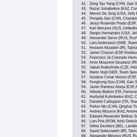
42.
Zeng Tao Yang (CHN, Gan Su
43.
Nazar Jumabekov (KAZ, Con
44.
Menso De Jong (USA, Jelly B
45.
Pengda Jiao (CHN, Champio
46.
Jesus Rosendo Prado (ESP, 
47.
Karl Menzies (AUS, Unitedh
48.
Sergio Hernandez (USA, Jell
49.
Alexander Serov (RUS, Rus
50.
Lars Andersson (SWE, Team 
51.
Hossein Alizadeh (IRI, Tabr
52.
Javier Chacon (ESP, Andaluc
53.
Francisco Ja Colorado Her
54.
Arvin Moazemi Goudarzi (IRI
55.
Jakub Kratochvila (CZE, Arb
56.
Mario Vogt (GER, Team Spec
57.
Gustavo Cesar Veloso (ESP,
58.
Fenghong Guo (CHN, Gan Su
59.
Javier Ramirez Abeja (ESP, 
60.
Alfredo Balloni (ITA, Farnese V
61.
Hurbolat Kulimbetov (KAZ, C
62.
Daniele Callegarin (ITA, Tea
63.
Peilun Wu (CHN, Qinghai T
64.
Andrey Mizurov (KAZ, Amore 
65.
Edward Alexander Beltran 
66.
Lars Pria (ROM, Arbö Gebrüd
67.
Gilles Devillers (BEL, Lan
68.
Saeid Safarzadeh (IRI, Tabr
69.
Alexander Mironov (RUS, R