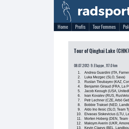
Home
Profis
Tour Femmes
Pol
Tour of Qinghai Lake (CHN)
08.07.2012: 9. Etappe , 117.0 km
1.
Andrea Guardini (ITA, Farnese
2.
Luka Mezgec (SLO, Sava)
3.
Ruslan Tleubayev (KAZ, Con
4.
Benjamin Giraud (FRA, La 
5.
Jacob Keough (USA, Unitedh
6.
Ivan Kovalev (RUS, RusVelo
7.
Petr Lechner (CZE, Arbö Geb
8.
Bobbie Traksel (NED, Land
9.
Aldo Ino Ilesic (SLO, Team T
10.
Elvaoas Siskevicius (LTU, 
11.
Morten Hoberg (DEN, Team C
12.
Maksym Averin (UKR, Amore 
13.
Kevin Claeys (BEL, Landbo