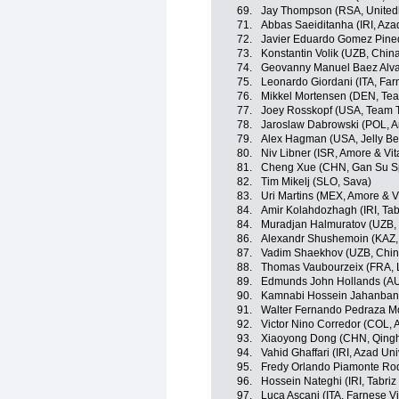
69.
Jay Thompson (RSA, Unitedh
71.
Abbas Saeiditanha (IRI, Aza
72.
Javier Eduardo Gomez Pine
73.
Konstantin Volik (UZB, Chin
74.
Geovanny Manuel Baez Alva
75.
Leonardo Giordani (ITA, Farne
76.
Mikkel Mortensen (DEN, Tea
77.
Joey Rosskopf (USA, Team T
78.
Jaroslaw Dabrowski (POL, A
79.
Alex Hagman (USA, Jelly Bel
80.
Niv Libner (ISR, Amore & Vit
81.
Cheng Xue (CHN, Gan Su Spo
82.
Tim Mikelj (SLO, Sava)
83.
Uri Martins (MEX, Amore & V
84.
Amir Kolahdozhagh (IRI, Tab
84.
Muradjan Halmuratov (UZB, 
86.
Alexandr Shushemoin (KAZ, 
87.
Vadim Shaekhov (UZB, Chin
88.
Thomas Vaubourzeix (FRA, 
89.
Edmunds John Hollands (AU
90.
Kamnabi Hossein Jahanbania
91.
Walter Fernando Pedraza M
92.
Victor Nino Corredor (COL, 
93.
Xiaoyong Dong (CHN, Qingh
94.
Vahid Ghaffari (IRI, Azad Un
95.
Fredy Orlando Piamonte Ro
96.
Hossein Nateghi (IRI, Tabri
97.
Luca Ascani (ITA, Farnese Vini