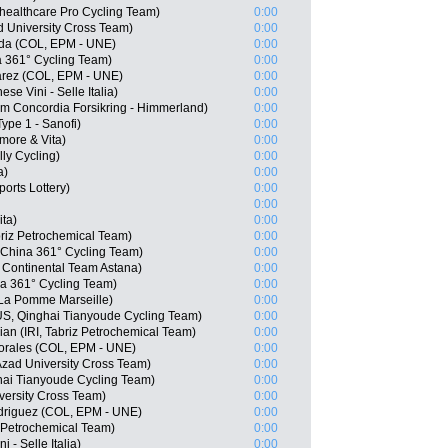
ealthcare Pro Cycling Team)
0:00
d University Cross Team)
0:00
da (COL, EPM - UNE)
0:00
a 361° Cycling Team)
0:00
rez (COL, EPM - UNE)
0:00
se Vini - Selle Italia)
0:00
m Concordia Forsikring - Himmerland)
0:00
ype 1 - Sanofi)
0:00
more & Vita)
0:00
ly Cycling)
0:00
a)
0:00
rts Lottery)
0:00
0:00
ita)
0:00
riz Petrochemical Team)
0:00
China 361° Cycling Team)
0:00
Continental Team Astana)
0:00
a 361° Cycling Team)
0:00
La Pomme Marseille)
0:00
S, Qinghai Tianyoude Cycling Team)
0:00
n (IRI, Tabriz Petrochemical Team)
0:00
orales (COL, EPM - UNE)
0:00
Azad University Cross Team)
0:00
ai Tianyoude Cycling Team)
0:00
iversity Cross Team)
0:00
driguez (COL, EPM - UNE)
0:00
z Petrochemical Team)
0:00
 - Selle Italia)
0:00