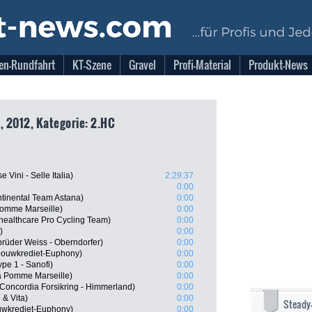
en-Rundfahrt
KT-Szene
Gravel
Profi-Material
Produkt-News
, 2012, Kategorie: 2.HC
 Vini - Selle Italia)
2:29:37
0:00
tinental Team Astana)
0:00
Pomme Marseille)
0:00
ealthcare Pro Cycling Team)
0:00
)
0:00
rüder Weiss - Oberndorfer)
0:00
bouwkrediet-Euphony)
0:00
ype 1 - Sanofi)
0:00
La Pomme Marseille)
0:00
oncordia Forsikring - Himmerland)
0:00
& Vita)
0:00
Steady
uwkrediet-Euphony)
0:00