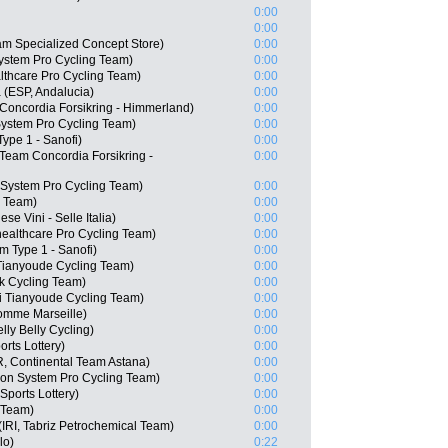
0:00
0:00
m Specialized Concept Store)
0:00
ystem Pro Cycling Team)
0:00
lthcare Pro Cycling Team)
0:00
 (ESP, Andalucia)
0:00
oncordia Forsikring - Himmerland)
0:00
stem Pro Cycling Team)
0:00
ype 1 - Sanofi)
0:00
Team Concordia Forsikring -
0:00
System Pro Cycling Team)
0:00
g Team)
0:00
se Vini - Selle Italia)
0:00
healthcare Pro Cycling Team)
0:00
m Type 1 - Sanofi)
0:00
Tianyoude Cycling Team)
0:00
 Cycling Team)
0:00
 Tianyoude Cycling Team)
0:00
Pomme Marseille)
0:00
lly Belly Cycling)
0:00
rts Lottery)
0:00
R, Continental Team Astana)
0:00
n System Pro Cycling Team)
0:00
ports Lottery)
0:00
 Team)
0:00
IRI, Tabriz Petrochemical Team)
0:00
lo)
0:22