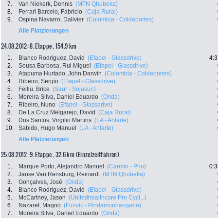
7.
Van Niekerk, Dennis
(MTN Qhubeka)
8.
Ferrari Barcelo, Fabricio
(Caja Rural)
9.
Ospina Navarro, Dalivier
(Colombia - Coldeportes)
Alle Platzierungen
24.08.2012: 8. Etappe , 154.9 km
1.
Blanco Rodriguez, David
(Efapel - Glassdrive)
4:3
2.
Sousa Barbosa, Rui Miguel
(Efapel - Glassdrive)
3.
Atapuma Hurtado, John Darwin
(Colombia - Coldeportes)
4.
Ribeiro, Sergio
(Efapel - Glassdrive)
5.
Feillu, Brice
(Saur - Sojasun)
6.
Moreira Silva, Daniel Eduardo
(Onda)
7.
Ribeiro, Nuno
(Efapel - Glassdrive)
8.
De La Cruz Melgarejo, David
(Caja Rural)
9.
Dos Santos, Virgilio Martins
(LA - Antarte)
10.
Sabido, Hugo Manuel
(LA - Antarte)
Alle Platzierungen
25.08.2012: 9. Etappe , 32.6 km (Einzelzeitfahren)
1.
Marque Porto, Alejandro Manuel
(Carmin - Prio)
0:3
2.
Janse Van Rensburg, Reinardt
(MTN Qhubeka)
3.
Gonçalves, José
(Onda)
4.
Blanco Rodriguez, David
(Efapel - Glassdrive)
5.
McCartney, Jason
(Unitedhealthcare Pro Cycl...)
6.
Nazaret, Magno
(Funvic - Pindamonhangaba)
7.
Moreira Silva, Daniel Eduardo
(Onda)