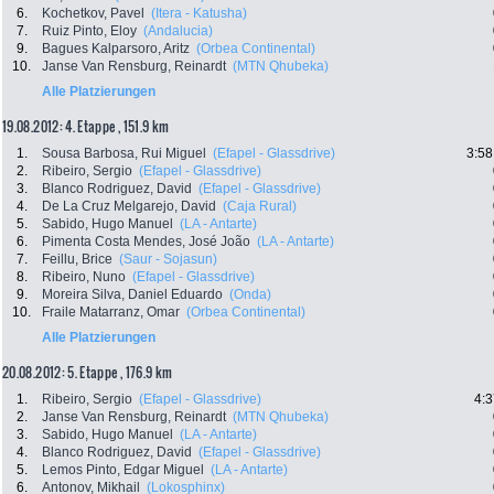
6.
Kochetkov, Pavel
(Itera - Katusha)
7.
Ruiz Pinto, Eloy
(Andalucia)
9.
Bagues Kalparsoro, Aritz
(Orbea Continental)
10.
Janse Van Rensburg, Reinardt
(MTN Qhubeka)
Alle Platzierungen
19.08.2012: 4. Etappe , 151.9 km
1.
Sousa Barbosa, Rui Miguel
(Efapel - Glassdrive)
3:58
2.
Ribeiro, Sergio
(Efapel - Glassdrive)
3.
Blanco Rodriguez, David
(Efapel - Glassdrive)
4.
De La Cruz Melgarejo, David
(Caja Rural)
5.
Sabido, Hugo Manuel
(LA - Antarte)
6.
Pimenta Costa Mendes, José João
(LA - Antarte)
7.
Feillu, Brice
(Saur - Sojasun)
8.
Ribeiro, Nuno
(Efapel - Glassdrive)
9.
Moreira Silva, Daniel Eduardo
(Onda)
10.
Fraile Matarranz, Omar
(Orbea Continental)
Alle Platzierungen
20.08.2012: 5. Etappe , 176.9 km
1.
Ribeiro, Sergio
(Efapel - Glassdrive)
4:3
2.
Janse Van Rensburg, Reinardt
(MTN Qhubeka)
3.
Sabido, Hugo Manuel
(LA - Antarte)
4.
Blanco Rodriguez, David
(Efapel - Glassdrive)
5.
Lemos Pinto, Edgar Miguel
(LA - Antarte)
6.
Antonov, Mikhail
(Lokosphinx)