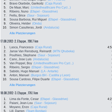
4.
Bravo Oiarbide, Garikoitz
(Caja Rural)
5.
De Maar, Marc
(Unitedhealthcare Pro Cycl...)
6.
Ribeiro, Nuno
(Efapel - Glassdrive)
7.
Feillu, Brice
(Saur - Sojasun)
8.
Sousa Barbosa, Rui Miguel
(Efapel - Glassdrive)
9.
Oliveira, Helder
(Onda)
10.
Simon Casulleras, Jordi
(Andalucia)
Alle Platzierungen
17.08.2012: 2. Etappe , 190.7 km
1.
Lasca, Francesco
(Caja Rural)
4:5
2.
Janse Van Rensburg, Reinardt
(MTN Qhubeka)
3.
Poulhies, Stephane
(Saur - Sojasun)
4.
Cano, Jose Luis
(Andalucia)
5.
Van Poppel, Boy
(Unitedhealthcare Pro Cycl...)
6.
Ribeiro, Sergio
(Efapel - Glassdrive)
8.
Sabido, Hugo Manuel
(LA - Antarte)
9.
Anton, Manuel
(Burgos BH - Castilla y Leon)
10.
Sousa Cardoso, Filipe Duarte
(Efapel - Glassdrive)
Alle Platzierungen
18.08.2012: 3. Etappe , 176.1 km
1.
Lima da Fonte, Cesar
(Efapel - Glassdrive)
4:2
2.
Paiani, Jean-Lou
(Saur - Sojasun)
4.
Moyano, Enzo
(Caja Rural)
5.
Lill, Darren
(Team Bonitas)