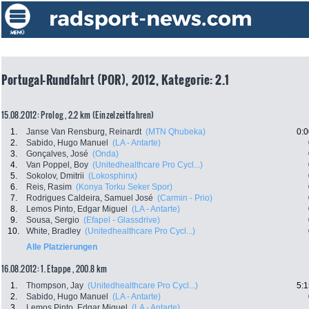
Portugal-Rundfahrt (POR), 2012, Kategorie: 2.1
15.08.2012: Prolog , 2.2 km (Einzelzeitfahren)
1.
Janse Van Rensburg, Reinardt
(MTN Qhubeka)
0:0
2.
Sabido, Hugo Manuel
(LA - Antarte)
3.
Gonçalves, José
(Onda)
4.
Van Poppel, Boy
(Unitedhealthcare Pro Cycl...)
5.
Sokolov, Dmitrii
(Lokosphinx)
6.
Reis, Rasim
(Konya Torku Seker Spor)
7.
Rodrigues Caldeira, Samuel José
(Carmin - Prio)
8.
Lemos Pinto, Edgar Miguel
(LA - Antarte)
9.
Sousa, Sergio
(Efapel - Glassdrive)
10.
White, Bradley
(Unitedhealthcare Pro Cycl...)
Alle Platzierungen
16.08.2012: 1. Etappe , 200.8 km
1.
Thompson, Jay
(Unitedhealthcare Pro Cycl...)
5:1
2.
Sabido, Hugo Manuel
(LA - Antarte)
3.
Lemos Pinto, Edgar Miguel
(LA - Antarte)