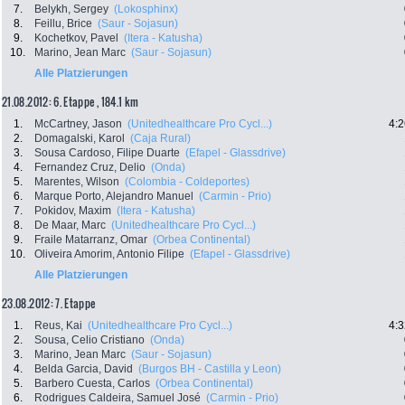
7.
Belykh, Sergey
(Lokosphinx)
8.
Feillu, Brice
(Saur - Sojasun)
9.
Kochetkov, Pavel
(Itera - Katusha)
10.
Marino, Jean Marc
(Saur - Sojasun)
Alle Platzierungen
21.08.2012: 6. Etappe , 184.1 km
1.
McCartney, Jason
(Unitedhealthcare Pro Cycl...)
4:2
2.
Domagalski, Karol
(Caja Rural)
3.
Sousa Cardoso, Filipe Duarte
(Efapel - Glassdrive)
4.
Fernandez Cruz, Delio
(Onda)
5.
Marentes, Wilson
(Colombia - Coldeportes)
6.
Marque Porto, Alejandro Manuel
(Carmin - Prio)
7.
Pokidov, Maxim
(Itera - Katusha)
8.
De Maar, Marc
(Unitedhealthcare Pro Cycl...)
9.
Fraile Matarranz, Omar
(Orbea Continental)
10.
Oliveira Amorim, Antonio Filipe
(Efapel - Glassdrive)
Alle Platzierungen
23.08.2012: 7. Etappe
1.
Reus, Kai
(Unitedhealthcare Pro Cycl...)
4:3
2.
Sousa, Celio Cristiano
(Onda)
3.
Marino, Jean Marc
(Saur - Sojasun)
4.
Belda Garcia, David
(Burgos BH - Castilla y Leon)
5.
Barbero Cuesta, Carlos
(Orbea Continental)
6.
Rodrigues Caldeira, Samuel José
(Carmin - Prio)