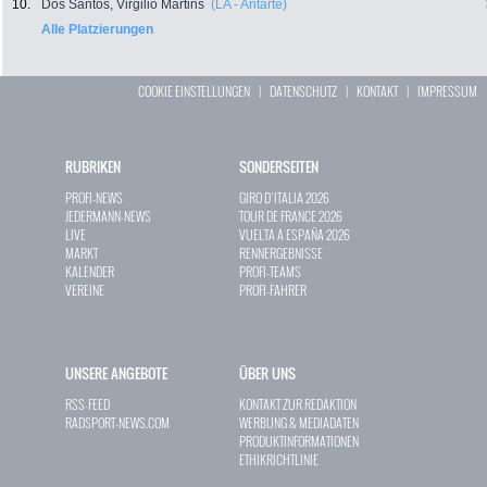
10.
Dos Santos, Virgilio Martins
(LA - Antarte)
Alle Platzierungen
COOKIE EINSTELLUNGEN
|
DATENSCHUTZ
|
KONTAKT
|
IMPRESSUM
RUBRIKEN
SONDERSEITEN
PROFI-NEWS
GIRO D`ITALIA 2026
JEDERMANN-NEWS
TOUR DE FRANCE 2026
LIVE
VUELTA A ESPAÑA 2026
MARKT
RENNERGEBNISSE
KALENDER
PROFI-TEAMS
VEREINE
PROFI-FAHRER
UNSERE ANGEBOTE
ÜBER UNS
RSS-FEED
KONTAKT ZUR REDAKTION
RADSPORT-NEWS.COM
WERBUNG & MEDIADATEN
PRODUKTINFORMATIONEN
ETHIKRICHTLINIE