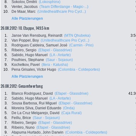
8.
Sokolov, Dmitrii
(Lokosphinx)
9.
Venter, Jacobus
(Team Differdange - Magic-...)
10.
De Maar, Marc
(Unitedhealthcare Pro Cycl...)
Alle Platzierungen
26.08.2012: 10. Etappe , 149.5 km
1.
Janse Van Rensburg, Reinardt
(MTN Qhubeka)
3:5
2.
Van Poppel, Boy
(Unitedhealthcare Pro Cycl...)
3.
Rodrigues Caldeira, Samuel José
(Carmin - Prio)
5.
Ribeiro, Sergio
(Efapel - Glassdrive)
6.
Sabido, Hugo Manuel
(LA - Antarte)
7.
Poulhies, Stephane
(Saur - Sojasun)
9.
Kochetkov, Pavel
(Itera - Katusha)
10.
Pena Grisales, Victor Hugo
(Colombia - Coldeportes)
Alle Platzierungen
26.08.2012: Gesamtwertung
1.
Blanco Rodriguez, David
(Efapel - Glassdrive)
41:3
2.
Sabido, Hugo Manuel
(LA - Antarte)
3.
Sousa Barbosa, Rui Miguel
(Efapel - Glassdrive)
4.
Moreira Silva, Daniel Eduardo
(Onda)
5.
De La Cruz Melgarejo, David
(Caja Rural)
6.
Feillu, Brice
(Saur - Sojasun)
7.
Ribeiro, Sergio
(Efapel - Glassdrive)
8.
Ribeiro, Nuno
(Efapel - Glassdrive)
9.
Atapuma Hurtado, John Darwin
(Colombia - Coldeportes)