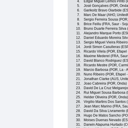
4.
Edgar Miguel Lemos Pinto (P
5.
José Gonçalves (POR, Onda
6.
Garikoitz Bravo Oiarbide (ES
7.
Marc De Maar (AHO, Unitedh
8.
Sergio Ferreira Sousa (POR,
9.
Brice Feillu (FRA, Saur - So
10.
Bruno Duarte Ferreira Silva 
11.
Alejandro Marque Porto (ESP
12.
Daniel Eduardo Moreira Sil
13.
Sergio Miguel Vieira Ribeiro
14.
Jordi Simon Casulleras (ESP
15.
Ricardo Vilela (POR, Efapel 
16.
Maxime Mederel (FRA, Saur 
17.
David Blanco Rodriguez (ESP
18.
Ricardo Mestre (POR, Carmi
19.
Marcio Barbosa (POR, La - A
20.
Nuno Ribeiro (POR, Efapel -
21.
Jonathan Clarke (AUS, Unit
22.
Joao Cabreira (POR, Onda)
23.
David De La Cruz Melgarejo
24.
Rui Miguel Sousa Barbosa (P
25.
Helder Oliveira (POR, Onda)
26.
Virgilio Martins Dos Santos 
27.
Jean Marc Marino (FRA, Sau
28.
David Da Silva Livramento (
29.
Hugo De Matos Sancho (POR,
30.
Moises Duenas Nevado (ESP,
31.
Darwin Atapuma Hurtado (CO