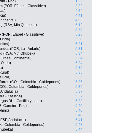
im - Prio)
1:35
im (POR, Efapel - Glassdrive)
3:32
tas)
4:34
cia)
4:41
ntinental)
4:53
rg (RSA, Mtn Qhubeka)
5:12
5:25
 (POR, Efapel - Glassdrive)
5:28
 Onda)
5:30
nitas)
5:31
ndes (POR, La - Antarte)
5:31
g (RSA, Mtn Qhubeka)
5:34
 Orbea Continental)
5:34
, Onda)
5:34
a)
5:35
Rural)
5:35
alucia)
5:36
Torres (COL, Colombia - Coldeportes)
5:36
COL, Colombia - Coldeportes)
5:36
Andalucia)
5:37
ra - Katusha)
5:37
rgos BH - Castilla y Leon)
5:38
, Carmim - Prio)
5:40
phinx)
5:40
5:40
ESP, Andalucia)
5:41
L, Colombia - Coldeportes)
5:43
Qhubeka)
5:44