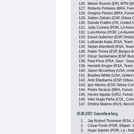
126.
Meron Rusom (ERI, MTN Qh
127.
Roberto Pinheiro (BRA, Fu
128.
Gregory Panizo (BRA, Funv
129.
Xabier Zabalo (ESP, Orbea C
130.
Davide Frattini (ITA, United 
131.
João Correia (POR, LA Alumí
132.
Luís Afonso (POR, LA Alumín
133.
David Gutierrez (ESP, Onda)
134.
Luthando Kaka (RSA, Team 
135.
Stefan Ihlenfeldt (RSA, Team
136.
Pablo Torres (ESP, Burgos BH
137.
Oscar Santamaria (ESP, Burg
138.
Paul Poux (FRA, Saur - Soj
139.
Hendrik Kruger (RSA, Team 
140.
Jason Mccartney (USA, Unit
141.
Bradley White (USA, United 
142.
Aritz Etxebarria (ESP, Orbea
143.
Igor Merino (ESP, Orbea Con
144.
Pedro Nicácio (BRA, Funvi
145.
Hector Aguilar (URU, Funv
146.
Vitor Hugo Peña (COL, Colo
147.
Dmitriy Mokrov (RUS, Itera 
18.08.2012: Gesamtwertung
1.
Jay Robert Thomson (RSA, U
2.
César Fonte (POR, Efapel - 
3.
Hugo Sabido (POR, La - Anta