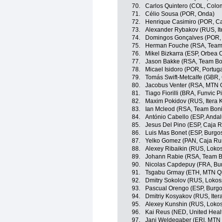
70.
Carlos Quintero (COL, Colom
71.
Célio Sousa (POR, Onda)
72.
Henrique Casimiro (POR, Ca
73.
Alexander Rybakov (RUS, It
74.
Domingos Gonçalves (POR,
75.
Herman Fouche (RSA, Team 
76.
Mikel Bizkarra (ESP, Orbea 
77.
Jason Bakke (RSA, Team Bo
78.
Micael Isidoro (POR, Portuga
79.
Tomás Swift-Metcalfe (GBR,
80.
Jacobus Venter (RSA, MTN
81.
Tiago Fiorilli (BRA, Funvic
82.
Maxim Pokidov (RUS, Itera 
83.
Ian Mcleod (RSA, Team Boni
84.
António Cabello (ESP, Andal
85.
Jesus Del Pino (ESP, Caja R
86.
Luis Mas Bonet (ESP, Burgos
87.
Yelko Gomez (PAN, Caja Rur
88.
Alexey Ribaikin (RUS, Loko
89.
Johann Rabie (RSA, Team B
90.
Nicolas Capdepuy (FRA, Burg
91.
Tsgabu Grmay (ETH, MTN Q
92.
Dmitry Sokolov (RUS, Lokos
93.
Pascual Orengo (ESP, Burgos
94.
Dmitriy Kosyakov (RUS, Iter
95.
Alexey Kunshin (RUS, Loko
96.
Kai Reus (NED, United Heal
97.
Jani Weldegaber (ERI, MTN