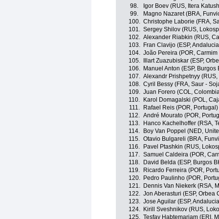
98.
Igor Boev (RUS, Itera Katus
99.
Magno Nazaret (BRA, Funv
100.
Christophe Laborie (FRA, Sa
101.
Sergey Shilov (RUS, Lokosp
102.
Alexander Riabkin (RUS, Ca
103.
Fran Clavijo (ESP, Andalucia
104.
João Pereira (POR, Carmim 
105.
Illart Zuazubiskar (ESP, Orb
106.
Manuel Anton (ESP, Burgos B
107.
Alexandr Prishpetnyy (RUS, 
108.
Cyril Bessy (FRA, Saur - So
109.
Juan Forero (COL, Colombia
110.
Karol Domagalski (POL, Caj
111.
Rafael Reis (POR, Portugal)
112.
André Mourato (POR, Portug
113.
Hanco Kachelhoffer (RSA, T
114.
Boy Van Poppel (NED, Unite
115.
Otavio Bulgareli (BRA, Fun
116.
Pavel Ptashkin (RUS, Lokos
117.
Samuel Caldeira (POR, Car
118.
David Belda (ESP, Burgos BH
119.
Ricardo Ferreira (POR, Port
120.
Pedro Paulinho (POR, Portu
121.
Dennis Van Niekerk (RSA, 
122.
Jon Aberasturi (ESP, Orbea 
123.
Jose Aguilar (ESP, Andalucia
124.
Kirill Sveshnikov (RUS, Lok
125.
Tesfay Habtemariam (ERI, 