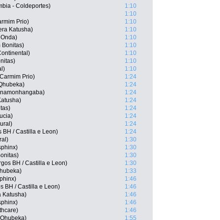
bia - Coldeportes)
1:10
1:10
rmim Prio)
1:10
era Katusha)
1:10
 Onda)
1:10
Bonitas)
1:10
Continental)
1:10
nitas)
1:10
l)
1:10
 Carmim Prio)
1:24
 Qhubeka)
1:24
 Pinamonhangaba)
1:24
Katusha)
1:24
tas)
1:24
ucia)
1:24
ural)
1:24
 BH / Castilla e Leon)
1:24
al)
1:30
sphinx)
1:30
onitas)
1:30
os BH / Castilla e Leon)
1:30
hubeka)
1:33
phinx)
1:46
 BH / Castilla e Leon)
1:46
a Katusha)
1:46
sphinx)
1:46
thcare)
1:46
 Qhubeka)
1:55