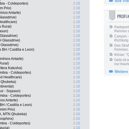
Alle Vi
bia - Coldeportes)
1:10
m Prio)
1:10
nios Antarte)
1:10
PROFI
lassdrive)
1:10
ealthcare)
1:10
 Rural)
1:10
Radsport 
jasun)
1:10
Rennen 
 Glassdrive)
1:10
Canyon -
l Glassdrive)
1:10
Richtung
 Glassdrive)
1:10
Das Straf
BH / Castilla e Leon)
1:10
Femmes /
1:10
Klöser: “
mínios Antarte)
1:10
Gelb ist
Rural)
1:10
nur trauri
Itera Katusha)
1:10
Weitere
mbia - Coldeportes)
1:10
ed Healthcare)
1:10
N Qhubeka)
1:10
tinental)
1:10
ur - Sojasun)
1:10
bia - Coldeportes)
1:10
ios Antarte)
1:10
H / Castilla e Leon)
1:10
mim Prio)
1:10
A, MTN Qhubeka)
1:10
osphinx)
1:10
mbia - Coldeportes)
1:10
lucia)
1:10