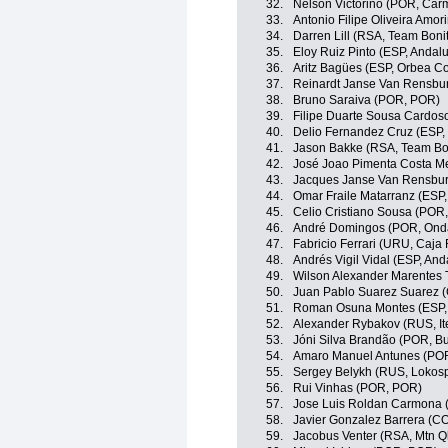
32.
Nelson Victorino (POR, Carm
33.
Antonio Filipe Oliveira Amor
34.
Darren Lill (RSA, Team Boni
35.
Eloy Ruiz Pinto (ESP, Andalu
36.
Aritz Bagües (ESP, Orbea Co
37.
Reinardt Janse Van Rensbu
38.
Bruno Saraiva (POR, POR)
39.
Filipe Duarte Sousa Cardoso
40.
Delio Fernandez Cruz (ESP,
41.
Jason Bakke (RSA, Team Bo
42.
José Joao Pimenta Costa Me
43.
Jacques Janse Van Rensbur
44.
Omar Fraile Matarranz (ESP,
45.
Celio Cristiano Sousa (POR
46.
André Domingos (POR, Ond
47.
Fabricio Ferrari (URU, Caja 
48.
Andrés Vigil Vidal (ESP, And
49.
Wilson Alexander Marentes 
50.
Juan Pablo Suarez Suarez (
51.
Roman Osuna Montes (ESP, 
52.
Alexander Rybakov (RUS, Ite
53.
Jóni Silva Brandão (POR, Bu
54.
Amaro Manuel Antunes (POR
55.
Sergey Belykh (RUS, Lokos
56.
Rui Vinhas (POR, POR)
57.
Jose Luis Roldan Carmona (
58.
Javier Gonzalez Barrera (CO
59.
Jacobus Venter (RSA, Mtn 