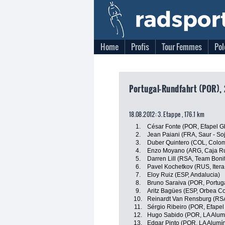
Home
Profis
Tour Femmes
Pol
Portugal-Rundfahrt (POR), 
18.08.2012: 3. Etappe , 176.1 km
1.
César Fonte (POR, Efapel Gl
2.
Jean Paiani (FRA, Saur - So
3.
Duber Quintero (COL, Colom
4.
Enzo Moyano (ARG, Caja Ru
5.
Darren Lill (RSA, Team Boni
6.
Pavel Kochetkov (RUS, Itera
7.
Eloy Ruiz (ESP, Andalucia)
8.
Bruno Saraiva (POR, Portug
9.
Aritz Bagües (ESP, Orbea Co
10.
Reinardt Van Rensburg (R
11.
Sérgio Ribeiro (POR, Efapel
12.
Hugo Sabido (POR, LA Alumí
13.
Edgar Pinto (POR, LA Alumín