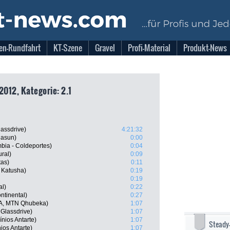
en-Rundfahrt
KT-Szene
Gravel
Profi-Material
Produkt-News
2012, Kategorie: 2.1
assdrive)
4:21:32
jasun)
0:00
bia - Coldeportes)
0:04
ral)
0:09
tas)
0:11
 Katusha)
0:19
0:19
al)
0:22
ntinental)
0:27
SA, MTN Qhubeka)
1:07
 Glassdrive)
1:07
nios Antarte)
1:07
Steady
ios Antarte)
1:07