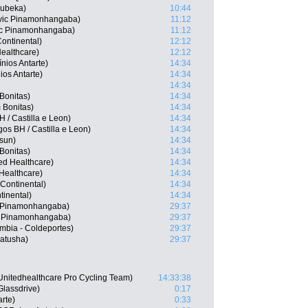
ubeka)
10:44
nvic Pinamonhangaba)
11:12
ic Pinamonhangaba)
11:12
ontinental)
12:12
Healthcare)
12:12
nios Antarte)
14:34
ios Antarte)
14:34
14:34
Bonitas)
14:34
 Bonitas)
14:34
 / Castilla e Leon)
14:34
os BH / Castilla e Leon)
14:34
asun)
14:34
Bonitas)
14:34
ed Healthcare)
14:34
Healthcare)
14:34
 Continental)
14:34
tinental)
14:34
c Pinamonhangaba)
29:37
ic Pinamonhangaba)
29:37
mbia - Coldeportes)
29:37
Katusha)
29:37
nitedhealthcare Pro Cycling Team)
14:33:38
Glassdrive)
0:17
rte)
0:33