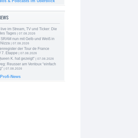
deos & Podcasts im Überblick
-NEWS
live im Stream, TV und Ticker: Die
des Tages
| 07.08.2026
 SRAM nun mit Gelb und Weiß in
 Nizza
| 07.08.2026
enregister der Tour de France
 7. Etappe
| 07.08.2026
Queen K. hat gezeigt“
| 07.08.2026
 weg: Reusser am Ventoux “einfach
g“
| 07.08.2026
 Profi-News