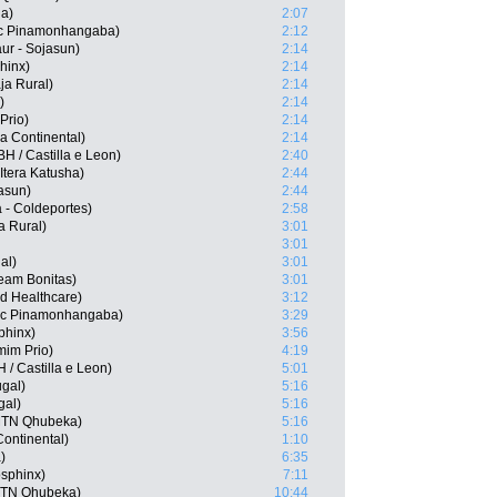
ha)
2:07
ic Pinamonhangaba)
2:12
ur - Sojasun)
2:14
hinx)
2:14
ja Rural)
2:14
)
2:14
Prio)
2:14
ea Continental)
2:14
H / Castilla e Leon)
2:40
Itera Katusha)
2:44
jasun)
2:44
 - Coldeportes)
2:58
a Rural)
3:01
3:01
al)
3:01
eam Bonitas)
3:01
d Healthcare)
3:12
vic Pinamonhangaba)
3:29
phinx)
3:56
mim Prio)
4:19
 / Castilla e Leon)
5:01
ugal)
5:16
gal)
5:16
MTN Qhubeka)
5:16
Continental)
1:10
)
6:35
osphinx)
7:11
MTN Qhubeka)
10:44