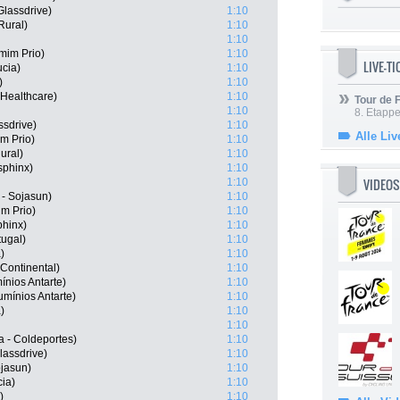
Glassdrive)
1:10
Rural)
1:10
1:10
mim Prio)
1:10
LIVE-T
ucia)
1:10
)
1:10
Healthcare)
1:10
Tour de
1:10
8. Etappe
ssdrive)
1:10
Alle Liv
m Prio)
1:10
ural)
1:10
sphinx)
1:10
VIDEOS
1:10
- Sojasun)
1:10
m Prio)
1:10
phinx)
1:10
tugal)
1:10
)
1:10
Continental)
1:10
nios Antarte)
1:10
mínios Antarte)
1:10
)
1:10
1:10
 - Coldeportes)
1:10
lassdrive)
1:10
ojasun)
1:10
ia)
1:10
)
1:10