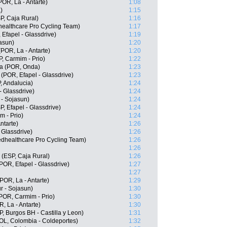
OR, La - Antarte)
1:08
)
1:15
P, Caja Rural)
1:16
ealthcare Pro Cycling Team)
1:17
 Efapel - Glassdrive)
1:19
jasun)
1:20
(POR, La - Antarte)
1:20
, Carmim - Prio)
1:22
va (POR, Onda)
1:23
 (POR, Efapel - Glassdrive)
1:23
, Andalucia)
1:24
- Glassdrive)
1:24
- Sojasun)
1:24
, Efapel - Glassdrive)
1:24
m - Prio)
1:24
ntarte)
1:26
 Glassdrive)
1:26
edhealthcare Pro Cycling Team)
1:26
1:26
 (ESP, Caja Rural)
1:26
OR, Efapel - Glassdrive)
1:27
1:27
(POR, La - Antarte)
1:29
r - Sojasun)
1:30
POR, Carmim - Prio)
1:30
 La - Antarte)
1:30
 Burgos BH - Castilla y Leon)
1:31
L, Colombia - Coldeportes)
1:32