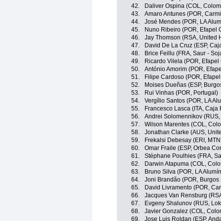
42.
Daliver Ospina (COL, Colom
43.
Amaro Antunes (POR, Carmi
44.
José Mendes (POR, LA Alumí
45.
Nuno Ribeiro (POR, Efapel G
46.
Jay Thomson (RSA, United H
47.
David De La Cruz (ESP, Caja
48.
Brice Feillu (FRA, Saur - So
49.
Ricardo Vilela (POR, Efapel
50.
António Amorim (POR, Efape
51.
Filipe Cardoso (POR, Efapel
52.
Moises Dueñas (ESP, Burgos 
53.
Rui Vinhas (POR, Portugal)
54.
Vergílio Santos (POR, LA Alu
55.
Francesco Lasca (ITA, Caja 
56.
Andrei Solomennikov (RUS, 
57.
Wilson Marentes (COL, Colo
58.
Jonathan Clarke (AUS, Unit
59.
Frekalsi Debesay (ERI, MT
60.
Omar Fraile (ESP, Orbea Con
61.
Stéphane Poulhies (FRA, Sa
62.
Darwin Atapuma (COL, Colom
63.
Bruno Silva (POR, LA Alumín
64.
Joni Brandão (POR, Burgos B
65.
David Livramento (POR, Car
66.
Jacques Van Rensburg (RS
67.
Evgeny Shalunov (RUS, Lok
68.
Javier Gonzalez (COL, Colo
69.
Jose Luis Roldan (ESP, Anda