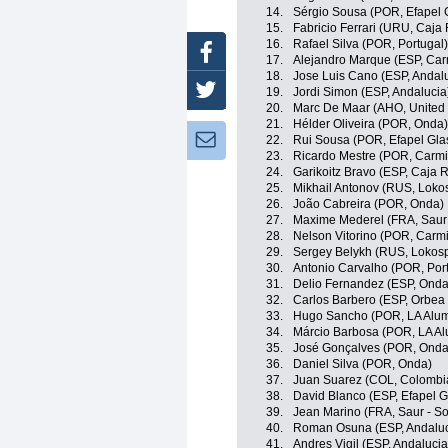
14.
Sérgio Sousa (POR, Efapel 
15.
Fabricio Ferrari (URU, Caja 
16.
Rafael Silva (POR, Portugal)
Facebook
17.
Alejandro Marque (ESP, Car
18.
Jose Luis Cano (ESP, Andal
Twitter
19.
Jordi Simon (ESP, Andalucia
20.
Marc De Maar (AHO, United 
21.
Hélder Oliveira (POR, Onda)
Newsletter:
22.
Rui Sousa (POR, Efapel Gla
23.
Ricardo Mestre (POR, Carmi
24.
Garikoitz Bravo (ESP, Caja R
25.
Mikhail Antonov (RUS, Loko
26.
João Cabreira (POR, Onda)
27.
Maxime Mederel (FRA, Saur 
28.
Nelson Vitorino (POR, Carmi
29.
Sergey Belykh (RUS, Lokos
30.
Antonio Carvalho (POR, Por
31.
Delio Fernandez (ESP, Onda
32.
Carlos Barbero (ESP, Orbea 
33.
Hugo Sancho (POR, LA Alumí
34.
Márcio Barbosa (POR, LA Alu
35.
José Gonçalves (POR, Onda
36.
Daniel Silva (POR, Onda)
37.
Juan Suarez (COL, Colombia
38.
David Blanco (ESP, Efapel G
39.
Jean Marino (FRA, Saur - S
40.
Roman Osuna (ESP, Andaluc
41.
Andres Vigil (ESP, Andalucia