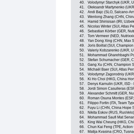
40.
Volodymyr Starchyk (UKR, U
41.
Oleksandr Martynenko (UKR,
42.
Andi Bajc (SLO, Salcano-Ar
43.
Wenlong Zhang (CHN, Chin
44.
Hamid Shirisisan (IRI, Uzbe
45.
Nicolas Winter (SUI, Atlas P
46.
Sebastian Körber (GER, Nutr
47.
Tom Vermeer (NED, Nutrixxi
48.
Yan Dong Xing (CHN, Max S
49.
Joris Boillat (SUI, Champio
50.
Valeriy Kobzarenko (UKR, U
51.
Mohammad Gharehbaghi Pour
52.
Stefan Schumacher (GER, Ch
53.
Gang Xu (CHN, Champion Sy
54.
Michaël Baer (SUI, Atlas Per
55.
Volodymyr Zagorodniy (UKR
56.
Ki Ho Choi (HKG, China Ho
57.
Denys Karnulin (UKR, ISD -
58.
Jordi Simon Casulleras (ESP
59.
Alexander Schmitt (GER, Nut
60.
Roman Osuna Montes (ESP, 
61.
Filippo Fortin (ITA, Team Typ
62.
Fuyu Li (CHN, China Hope S
63.
Nikita Eskov (RUS, RusVelo
64.
Mohammad Saufi Mat Senan
65.
King Wai Cheung (HKG, Ch
66.
Chun Kai Feng (TPE, Action
67.
Matija Kvasina (CRO, Tusna