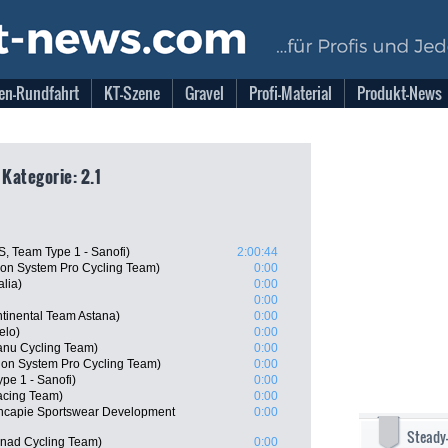
en-Rundfahrt
KT-Szene
Gravel
Profi-Material
Produkt-News
 Kategorie: 2.1
, Team Type 1 - Sanofi)
2:00:44
n System Pro Cycling Team)
0:00
lia)
0:00
0:00
tinental Team Astana)
0:00
elo)
0:00
ganu Cycling Team)
0:00
n System Pro Cycling Team)
0:00
ype 1 - Sanofi)
0:00
Racing Team)
0:00
ncapie Sportswear Development
0:00
Steady
snad Cycling Team)
0:00