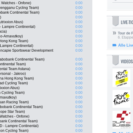
a Watches - Onfone)
0:00
rengganu Cycling Team)
0:00
bank Continental Team)
0:00
)
0:00
LIVE-T
utrixxion Abus)
0:00
- Lampre Continental)
0:00
ucia)
0:00
Tour de
o-Arnavutkoy)
0:00
6. Etapp
 Hong Kong Team)
0:00
Alle Liv
 Lampre Continental)
0:00
ncapie Sportswear Development
0:00
Rabobank Continental Team)
0:00
VIDEOS
ontinental Team)
0:00
ental Team Astana)
0:00
rsonal - Jakroo)
0:00
ina Hong Kong Team)
0:00
ad Cycling Team)
0:00
ixxion Abus)
0:00
n Cycling Team)
0:00
rnavutkoy)
0:00
isan Racing Team)
0:00
bobank Continental Team)
0:00
ope Star Team)
0:00
 Watches - Onfone)
0:00
bank Continental Team)
0:00
D - Lampre Continental)
0:00
ion Cycling Team)
0:00