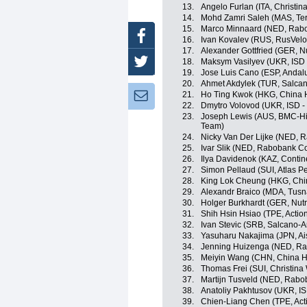
13.
Angelo Furlan (ITA, Christin
14.
Mohd Zamri Saleh (MAS, Te
15.
Marco Minnaard (NED, Rabo
Facebook
16.
Ivan Kovalev (RUS, RusVelo
17.
Alexander Gottfried (GER, N
18.
Maksym Vasilyev (UKR, ISD 
Twitter
19.
Jose Luis Cano (ESP, Andal
20.
Ahmet Akdylek (TUR, Salcan
21.
Ho Ting Kwok (HKG, China
Newsletter:
22.
Dmytro Volovod (UKR, ISD -
23.
Joseph Lewis (AUS, BMC-Hi
Team)
24.
Nicky Van Der Lijke (NED, 
25.
Ivar Slik (NED, Rabobank C
26.
Ilya Davidenok (KAZ, Contin
27.
Simon Pellaud (SUI, Atlas Pe
28.
King Lok Cheung (HKG, Ch
29.
Alexandr Braico (MDA, Tusn
30.
Holger Burkhardt (GER, Nutr
31.
Shih Hsin Hsiao (TPE, Actio
32.
Ivan Stevic (SRB, Salcano-A
33.
Yasuharu Nakajima (JPN, A
34.
Jenning Huizenga (NED, Ra
35.
Meiyin Wang (CHN, China H
36.
Thomas Frei (SUI, Christina
37.
Martijn Tusveld (NED, Rabo
38.
Anatoliy Pakhtusov (UKR, IS
39.
Chien-Liang Chen (TPE, Act