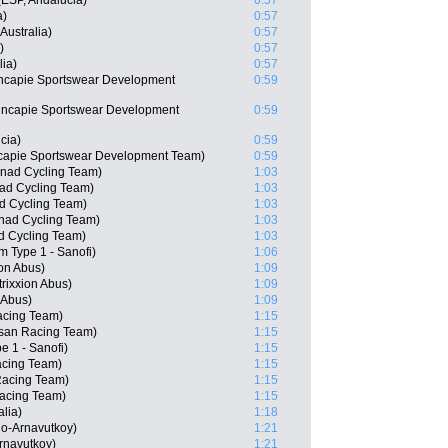
ESP, Andalucia)
0:57
a)
0:57
Australia)
0:57
)
0:57
ia)
0:57
ncapie Sportswear Development
0:59
ncapie Sportswear Development
0:59
cia)
0:59
capie Sportswear Development Team)
0:59
snad Cycling Team)
1:03
ad Cycling Team)
1:03
d Cycling Team)
1:03
nad Cycling Team)
1:03
d Cycling Team)
1:03
m Type 1 - Sanofi)
1:06
on Abus)
1:09
rixxion Abus)
1:09
 Abus)
1:09
Racing Team)
1:15
isan Racing Team)
1:15
e 1 - Sanofi)
1:15
acing Team)
1:15
Racing Team)
1:15
Racing Team)
1:15
lia)
1:18
o-Arnavutkoy)
1:21
rnavutkoy)
1:21