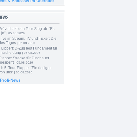
deos & Podcasts im Überblick
-NEWS
révot hakt den Tour-Sieg ab: “Es
 ja“
| 05.08.2026
live im Stream, TV und Ticker: Die
des Tages
| 05.08.2026
Lippert: D-Zug legt Fundament für
entscheidung
| 05.08.2026
Etappe: Strecke für Zuschauer
 gesperrt
| 05.08.2026
h 5. Tour-Etappe: “Ein riesiges
on uns“
| 05.08.2026
 Profi-News