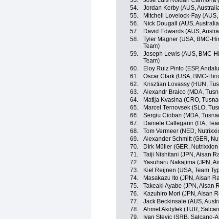
53.
Jose Luis Roldan Carmona (
54.
Jordan Kerby (AUS, Australi
55.
Mitchell Lovelock-Fay (AUS, 
56.
Nick Dougall (AUS, Australia
57.
David Edwards (AUS, Austral
58.
Tyler Magner (USA, BMC-Hi
Team)
59.
Joseph Lewis (AUS, BMC-Hi
Team)
60.
Eloy Ruiz Pinto (ESP, Andalu
61.
Oscar Clark (USA, BMC-Hin
62.
Krisztian Lovassy (HUN, Tu
63.
Alexandr Braico (MDA, Tusn
64.
Matija Kvasina (CRO, Tusna
65.
Marcel Ternovsek (SLO, Tus
66.
Sergiu Cioban (MDA, Tusna
67.
Daniele Callegarin (ITA, Tea
68.
Tom Vermeer (NED, Nutrixxi
69.
Alexander Schmitt (GER, Nut
70.
Dirk Müller (GER, Nutrixxion
71.
Taiji Nishitani (JPN, Aisan 
72.
Yasuharu Nakajima (JPN, A
73.
Kiel Reijnen (USA, Team Typ
74.
Masakazu Ito (JPN, Aisan R
75.
Takeaki Ayabe (JPN, Aisan 
76.
Kazuhiro Mori (JPN, Aisan 
77.
Jack Beckinsale (AUS, Austra
78.
Ahmet Akdylek (TUR, Salcan
79.
Ivan Stevic (SRB, Salcano-A