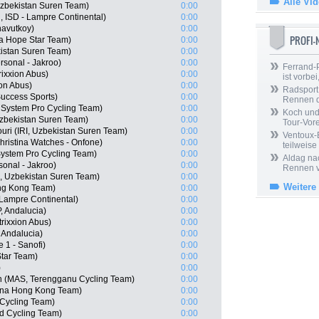
Alle Vi
zbekistan Suren Team)
0:00
 ISD - Lampre Continental)
0:00
navutkoy)
0:00
PROFI
a Hope Star Team)
0:00
kistan Suren Team)
0:00
ersonal - Jakroo)
0:00
Ferrand-P
ixxion Abus)
0:00
ist vorbei,
on Abus)
0:00
Radsport 
uccess Sports)
0:00
Rennen 
n System Pro Cycling Team)
0:00
Koch und 
zbekistan Suren Team)
0:00
Tour-Vor
i (IRI, Uzbekistan Suren Team)
0:00
Ventoux-
ristina Watches - Onfone)
0:00
teilweise
stem Pro Cycling Team)
0:00
Aldag nac
sonal - Jakroo)
0:00
Rennen v
, Uzbekistan Suren Team)
0:00
Weitere
ng Kong Team)
0:00
 Lampre Continental)
0:00
, Andalucia)
0:00
rixxion Abus)
0:00
Andalucia)
0:00
e 1 - Sanofi)
0:00
tar Team)
0:00
)
0:00
 (MAS, Terengganu Cycling Team)
0:00
ina Hong Kong Team)
0:00
 Cycling Team)
0:00
d Cycling Team)
0:00