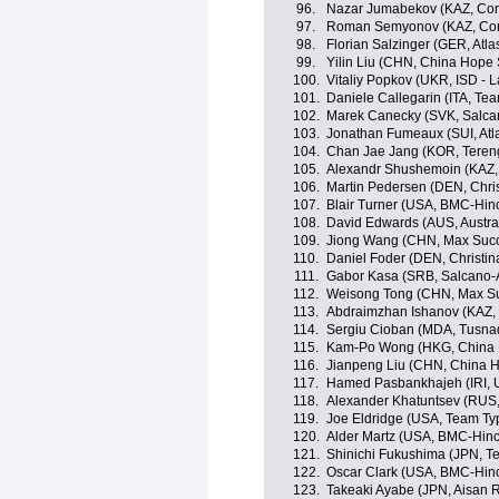
96.
Nazar Jumabekov (KAZ, Con
97.
Roman Semyonov (KAZ, Cont
98.
Florian Salzinger (GER, Atla
99.
Yilin Liu (CHN, China Hope 
100.
Vitaliy Popkov (UKR, ISD - 
101.
Daniele Callegarin (ITA, Tea
102.
Marek Canecky (SVK, Salca
103.
Jonathan Fumeaux (SUI, Atla
104.
Chan Jae Jang (KOR, Teren
105.
Alexandr Shushemoin (KAZ, 
106.
Martin Pedersen (DEN, Chri
107.
Blair Turner (USA, BMC-Hi
108.
David Edwards (AUS, Austral
109.
Jiong Wang (CHN, Max Succ
110.
Daniel Foder (DEN, Christin
111.
Gabor Kasa (SRB, Salcano-
112.
Weisong Tong (CHN, Max Su
113.
Abdraimzhan Ishanov (KAZ, 
114.
Sergiu Cioban (MDA, Tusna
115.
Kam-Po Wong (HKG, China
116.
Jianpeng Liu (CHN, China 
117.
Hamed Pasbankhajeh (IRI, 
118.
Alexander Khatuntsev (RUS
119.
Joe Eldridge (USA, Team Typ
120.
Alder Martz (USA, BMC-Hin
121.
Shinichi Fukushima (JPN, T
122.
Oscar Clark (USA, BMC-Hin
123.
Takeaki Ayabe (JPN, Aisan 