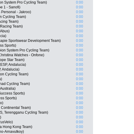
n System Pro Cycling Team)
0:00
e 1 - Sanofi)
0:00
 Personal - Jakroo)
0:00
n Cycling Team)
0:00
acing Team)
0:00
 Racing Team)
0:00
 Abus)
0:00
cia)
0:00
capie Sportswear Development Team)
0:00
s Sports)
0:00
on System Pro Cycling Team)
0:00
ristina Watches - Onfone)
0:00
ope Star Team)
0:00
ESP, Andalucia)
0:00
, Andalucia)
0:00
ion Cycling Team)
0:00
a)
0:00
nad Cycling Team)
0:00
Australia)
0:00
uccess Sports)
0:00
ss Sports)
0:00
o)
0:00
Continental Team)
0:00
S, Terengganu Cycling Team)
0:00
)
0:00
usVelo)
0:00
na Hong Kong Team)
0:00
no-Arnavutkoy)
0:00