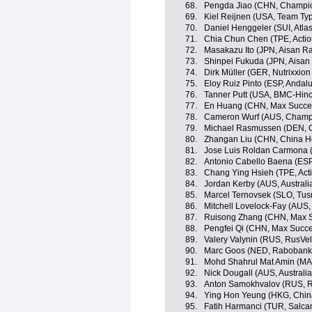
68.
Pengda Jiao (CHN, Champio
69.
Kiel Reijnen (USA, Team Typ
70.
Daniel Henggeler (SUI, Atlas
71.
Chia Chun Chen (TPE, Actio
72.
Masakazu Ito (JPN, Aisan R
73.
Shinpei Fukuda (JPN, Aisan
74.
Dirk Müller (GER, Nutrixxion
75.
Eloy Ruiz Pinto (ESP, Andalu
76.
Tanner Putt (USA, BMC-Hin
77.
En Huang (CHN, Max Succes
78.
Cameron Wurf (AUS, Champi
79.
Michael Rasmussen (DEN, Ch
80.
Zhangan Liu (CHN, China H
81.
Jose Luis Roldan Carmona (
82.
Antonio Cabello Baena (ESP
83.
Chang Ying Hsieh (TPE, Act
84.
Jordan Kerby (AUS, Australi
85.
Marcel Ternovsek (SLO, Tus
86.
Mitchell Lovelock-Fay (AUS, 
87.
Ruisong Zhang (CHN, Max S
88.
Pengfei Qi (CHN, Max Succe
89.
Valery Valynin (RUS, RusVel
90.
Marc Goos (NED, Rabobank 
91.
Mohd Shahrul Mat Amin (MA
92.
Nick Dougall (AUS, Australia
93.
Anton Samokhvalov (RUS, R
94.
Ying Hon Yeung (HKG, Chi
95.
Fatih Harmanci (TUR, Salca