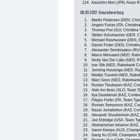
124.
Kazuhiro Mori (JPN, Aisan 
08.09.2012: Gesamtwertung
1.
Martin Pedersen (DEN, Chri
2.
Angelo Furlan (ITA, Christin
3.
Thomas Frei (SUI, Christina
4.
Stefan Schumacher (GER, Ch
5.
Michael Rasmussen (DEN, Ch
6.
Daniel Foder (DEN, Christin
7.
Alexander Serebryakov (RUS
8.
Marco Minnaard (NED, Rabo
9.
Nicky Van Der Lijke (NED, 
10.
Ivar Slik (NED, Rabobank C
11.
Jenning Huizenga (NED, Ra
12.
Martijn Tusveld (NED, Rabo
13.
Marc Goos (NED, Rabobank 
14.
Ruslan Tleubayev (KAZ, Con
15.
Aldo Ino Ilesic (SLO, Team T
16.
Ilya Davidenok (KAZ, Contin
17.
Filippo Fortin (ITA, Team Typ
18.
Roman Semyonov (KAZ, Cont
19.
Nazar Jumabekov (KAZ, Con
20.
Alexandr Shushemoin (KAZ, 
21.
Joe Eldridge (USA, Team Typ
22.
Abdraimzhan Ishanov (KAZ, 
23.
Aaron Kemps (AUS, Champio
24.
Gang Xu (CHN, Champion Sy