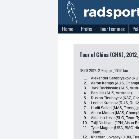
Home
Profis
Tour Femmes
Pol
Tour of China (CHN), 2012,
08.09.2012: 2. Etappe , 100.0 km
1.
Alexander Serebryakov (RUS
2.
Aaron Kemps (AUS, Champio
3.
Jack Beckinsale (AUS, Austra
4.
Ben Hill (AUS, Australia)
5.
Ruslan Tleubayev (KAZ, Con
6.
Leonid Krasnov (RUS, RusV
7.
Hariff Salleh (MAS, Tereng
8.
Anuar Manan (MAS, Champio
9.
Aldo Ino Ilesic (SLO, Team T
10.
Taiji Nishitani (JPN, Aisan 
11.
Tyler Magner (USA, BMC-Hi
Team)
12.
Krisztian Lovassy (HUN, Tu