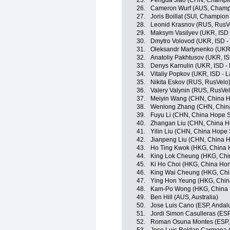
25.
Pengda Jiao (CHN, Champio
26.
Cameron Wurf (AUS, Champi
27.
Joris Boillat (SUI, Champio
28.
Leonid Krasnov (RUS, RusV
29.
Maksym Vasilyev (UKR, ISD 
30.
Dmytro Volovod (UKR, ISD -
31.
Oleksandr Martynenko (UKR,
32.
Anatoliy Pakhtusov (UKR, IS
33.
Denys Karnulin (UKR, ISD -
34.
Vitaliy Popkov (UKR, ISD - 
35.
Nikita Eskov (RUS, RusVelo
36.
Valery Valynin (RUS, RusVel
37.
Meiyin Wang (CHN, China H
38.
Wenlong Zhang (CHN, Chin
39.
Fuyu Li (CHN, China Hope S
40.
Zhangan Liu (CHN, China H
41.
Yilin Liu (CHN, China Hope 
42.
Jianpeng Liu (CHN, China 
43.
Ho Ting Kwok (HKG, China
44.
King Lok Cheung (HKG, Ch
45.
Ki Ho Choi (HKG, China Ho
46.
King Wai Cheung (HKG, Ch
47.
Ying Hon Yeung (HKG, Chi
48.
Kam-Po Wong (HKG, China
49.
Ben Hill (AUS, Australia)
50.
Jose Luis Cano (ESP, Andal
51.
Jordi Simon Casulleras (ESP
52.
Roman Osuna Montes (ESP, 