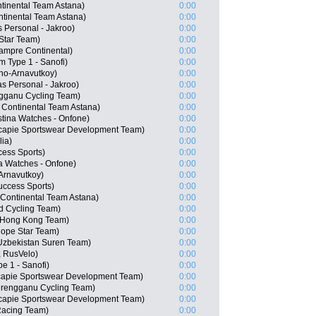
tinental Team Astana)
0:00
inental Team Astana)
0:00
s Personal - Jakroo)
0:00
Star Team)
0:00
Lampre Continental)
0:00
m Type 1 - Sanofi)
0:00
no-Arnavutkoy)
0:00
s Personal - Jakroo)
0:00
gganu Cycling Team)
0:00
Continental Team Astana)
0:00
stina Watches - Onfone)
0:00
ncapie Sportswear Development Team)
0:00
ia)
0:00
ess Sports)
0:00
a Watches - Onfone)
0:00
Arnavutkoy)
0:00
ccess Sports)
0:00
Continental Team Astana)
0:00
d Cycling Team)
0:00
 Hong Kong Team)
0:00
Hope Star Team)
0:00
Uzbekistan Suren Team)
0:00
, RusVelo)
0:00
e 1 - Sanofi)
0:00
capie Sportswear Development Team)
0:00
erengganu Cycling Team)
0:00
capie Sportswear Development Team)
0:00
Racing Team)
0:00