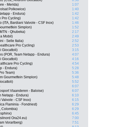
 (COL, Androni Giocattoli)
0:58
re - Merida)
1:07
olsat Polkowice)
1:40
etapp - Endura)
1:42
 Pro Cycling)
1:42
(ITA, Bardiani Valvole - CSF Inox)
1:46
Gourmetfein Simplon)
1:52
, MTN - Qhubeka)
2:17
a Mobil)
2:49
i - Selle Italia)
2:52
healthcare Pro Cycling)
2:53
i Giocattoli)
3:15
es (POR, Team Netapp - Endura)
4:07
 Giocattoli)
4:16
althcare Pro Cycling)
4:54
p - Endura)
5:28
 Pro Team)
5:36
am Gourmetfein Simplon)
5:48
ocattoli)
5:52
)
6:07
sport Vlaanderen - Baloise)
6:07
m Netapp - Endura)
6:10
 Valvole - CSF Inox)
6:15
ca Flaminia - Fondriest)
6:29
, Colombia)
6:29
osphinx)
6:45
silnord Ora24.eu)
7:00
am Vorarlberg)
7:51