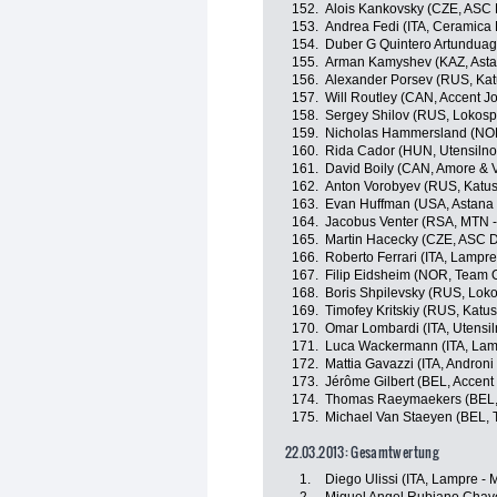
152.
Alois Kankovsky (CZE, ASC 
153.
Andrea Fedi (ITA, Ceramica F
154.
Duber G Quintero Artundua
155.
Arman Kamyshev (KAZ, Asta
156.
Alexander Porsev (RUS, Ka
157.
Will Routley (CAN, Accent J
158.
Sergey Shilov (RUS, Lokosp
159.
Nicholas Hammersland (NOR,
160.
Rida Cador (HUN, Utensilno
161.
David Boily (CAN, Amore & V
162.
Anton Vorobyev (RUS, Katu
163.
Evan Huffman (USA, Astana
164.
Jacobus Venter (RSA, MTN 
165.
Martin Hacecky (CZE, ASC D
166.
Roberto Ferrari (ITA, Lampre
167.
Filip Eidsheim (NOR, Team O
168.
Boris Shpilevsky (RUS, Lok
169.
Timofey Kritskiy (RUS, Katu
170.
Omar Lombardi (ITA, Utensi
171.
Luca Wackermann (ITA, Lamp
172.
Mattia Gavazzi (ITA, Androni 
173.
Jérôme Gilbert (BEL, Accent
174.
Thomas Raeymaekers (BEL,
175.
Michael Van Staeyen (BEL, T
22.03.2013: Gesamtwertung
1.
Diego Ulissi (ITA, Lampre - 