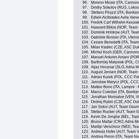
96.
Moreno Moser (ITA, Cannond
97.
Dmitry Sokolov (RUS, Lokos
98.
Stefano Pirazzi (ITA, Bardian
99.
Edwin Alcibiades Avila Van
100.
Fredrik Carl Wilhelm Kessia
101.
Haavard Blikra (NOR, Team O
102.
Dominik Hrinkow (AUT, Team
103.
Gabriele Bosisio (ITA, Utens
104.
Cesare Benedetti (ITA, Team
105.
Milan Kadlec (CZE, ASC Duk
106.
Michel Koch (GER, Cannonda
107.
Manuel Antures Amaro (POR,
108.
Bartlomiej Matysiak (POL, 
109.
Aljaz Hocevar (SLO, Adria M
110.
August Jensen (NOR, Team O
111.
Adrian Kurek (POL, CCC Pol
112.
Jaroslaw Marycz (POL, CCC 
113.
Matteo Bono (ITA, Lampre - 
114.
Marco Coledan (ITA, Bardian
115.
Jonathan Monsalve (VEN, Vini 
116.
Ondrej Rybin (CZE, ASC Duk
117.
Jan Sokol (AUT, Team Gourm
118.
Stefan Rucker (AUT, Team G
119.
Kevin De Jonghe (BEL, Tops
120.
Bruno Maltar (CRO, Adria Mo
121.
Martijn Verschoor (NED, Te
122.
Andreas Hofer (AUT, Team V
123.
Andrea Peron (ITA, Team No