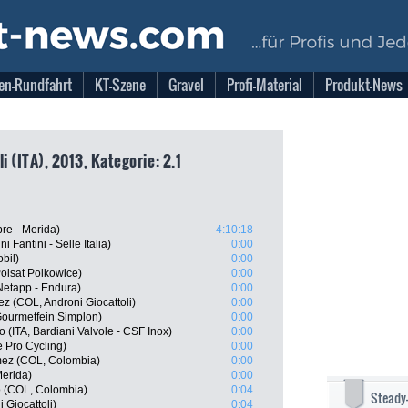
en-Rundfahrt
KT-Szene
Gravel
Profi-Material
Produkt-News
i (ITA), 2013, Kategorie: 2.1
re - Merida)
4:10:18
 Fantini - Selle Italia)
0:00
bil)
0:00
olsat Polkowice)
0:00
etapp - Endura)
0:00
 (COL, Androni Giocattoli)
0:00
Gourmetfein Simplon)
0:00
(ITA, Bardiani Valvole - CSF Inox)
0:00
 Pro Cycling)
0:00
ez (COL, Colombia)
0:00
Merida)
0:00
o (COL, Colombia)
0:04
Steady
i Giocattoli)
0:04