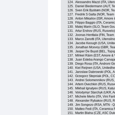
124.
Alessandro Mazzi (ITA, Uten
125.
Daniel Biedermann (AUT, Te
126.
Sven Erik Bystrøm (NOR, Tea
127.
Fredrik S Galta (NOR, Team 
128.
Anton Mikailov (ISR, Amore &
129.
Filippo Baggio (ITA, Ceramic
130.
Matej Marin (SLO, Team Gou
131.
Artur Ershov (RUS, Rusvelo)
132.
Joonas Henttala (FIN, Team
133.
Marco Zanotti (ITA, Utensiln
134.
Jacobe Keough (USA, United
135.
Jonathan Mcevoy (GBR, Tea
136.
Jasper De Buyst (BEL, Topsp
137.
Mihkel Räim (EST, Amore & V
138.
Juan Esteba Arango Carvaja
139.
Diego Rosa (ITA, Androni Gio
140.
Kiel Reijnen (USA, Unitedhe
141.
Jaroslaw Dabrowski (POL, A
142.
Grzegorz Stepniak (POL, CC
143.
Andrei Solomennikov (RUS,
144.
Artem Ovechkin (RUS, Rusv
145.
Mikhail Ignatyev (RUS, Katu
146.
Volodymyr Starchyk (UKR, A
147.
Michele Merlo (ITA, Vini Fantin
148.
Alexander Rybakov (RUS, R
149.
Jim Songezo (RSA, MTN - 
150.
Matteo Fedi (ITA, Ceramica F
151.
Martin Blaha (CZE, ASC Duk