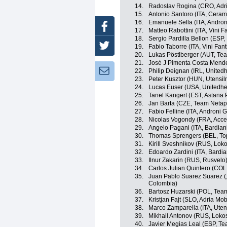
14.
Radoslav Rogina (CRO, Adri
15.
Antonio Santoro (ITA, Cerami
16.
Emanuele Sella (ITA, Androni
Facebook
17.
Matteo Rabottini (ITA, Vini Fan
18.
Sergio Pardilla Bellon (ESP
Twitter
19.
Fabio Taborre (ITA, Vini Fantin
20.
Lukas Pöstlberger (AUT, Te
21.
José J Pimenta Costa Mend
Newsletter:
22.
Philip Deignan (IRL, United
23.
Peter Kusztor (HUN, Utensil
24.
Lucas Euser (USA, Unitedhe
25.
Tanel Kangert (EST, Astana
26.
Jan Barta (CZE, Team Netap
27.
Fabio Felline (ITA, Androni Gi
28.
Nicolas Vogondy (FRA, Acce
29.
Angelo Pagani (ITA, Bardiani
30.
Thomas Sprengers (BEL, Top
31.
Kirill Sveshnikov (RUS, Lok
32.
Edoardo Zardini (ITA, Bardia
33.
Ilnur Zakarin (RUS, Rusvelo
34.
Carlos Julian Quintero (COL
35.
Juan Pablo Suarez Suarez (
Colombia)
36.
Bartosz Huzarski (POL, Tea
37.
Kristjan Fajt (SLO, Adria Mob
38.
Marco Zamparella (ITA, Uten
39.
Mikhail Antonov (RUS, Loko
40.
Javier Megias Leal (ESP, T