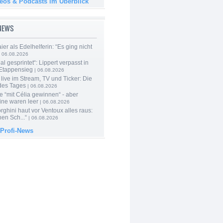
deos & Podcasts im Überblick
-NEWS
er als Edelhelferin: “Es ging nicht
 06.08.2026
al gesprintet“: Lippert verpasst in
Etappensieg
| 06.08.2026
live im Stream, TV und Ticker: Die
des Tages
| 06.08.2026
e “mit Célia gewinnen“ - aber
ine waren leer
| 06.08.2026
ghini haut vor Ventoux alles raus:
en Sch...“
| 06.08.2026
 Profi-News