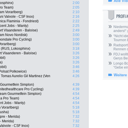
Alle Vi
osphinx)
2:00
Pro Team)
2:05
am Vorarlberg)
2:10
PROFI
ani Valvole - CSF Inox)
2:16
ica Flaminia - Fondriest)
2:22
cent Jobs - Wanty)
2:25
Niedermai
t Vlaanderen - Baloise)
2:49
anders!“
|
eam Novo Nordisk)
3:00
“Nicht ide
ondale Pro Cycling)
3:00
Tournon 
orarlberg)
3:00
Radsport 
 (RUS, Lokosphinx)
3:18
Rennen 
t Vlaanderen - Baloise)
3:26
FDJ wollt
bil)
3:26
Gerys Be
a)
3:26
Longo Bor
obil)
3:46
“Gebe ein
olsat Polkowice)
3:46
Weitere
, Tomas Aurelio Gil Martinez (Ven
4:26
 Gourmetfein Simplon)
4:39
itedhealthcare Pro Cycling)
4:39
 Team Gourmetfein Simplon)
4:54
na Pro Team)
4:54
t Jobs - Wanty)
4:54
 Vorarlberg)
5:18
tusha)
5:18
mpre - Merida)
7:32
- Merida)
7:32
 Valvole - CSF Inox)
7:32