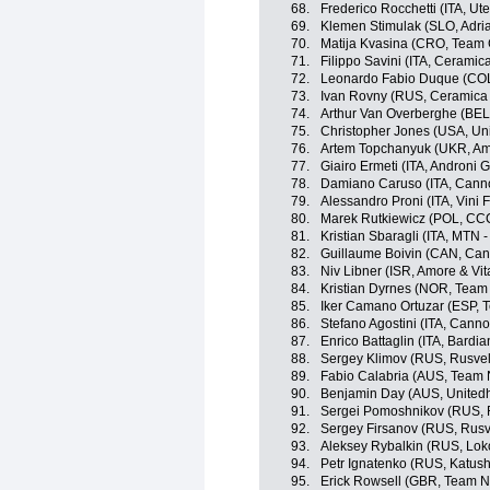
68.
Frederico Rocchetti (ITA, Ut
69.
Klemen Stimulak (SLO, Adria
70.
Matija Kvasina (CRO, Team 
71.
Filippo Savini (ITA, Ceramica
72.
Leonardo Fabio Duque (COL
73.
Ivan Rovny (RUS, Ceramica F
74.
Arthur Van Overberghe (BEL,
75.
Christopher Jones (USA, Uni
76.
Artem Topchanyuk (UKR, Amo
77.
Giairo Ermeti (ITA, Androni Gi
78.
Damiano Caruso (ITA, Canno
79.
Alessandro Proni (ITA, Vini Fa
80.
Marek Rutkiewicz (POL, CCC
81.
Kristian Sbaragli (ITA, MTN 
82.
Guillaume Boivin (CAN, Can
83.
Niv Libner (ISR, Amore & Vit
84.
Kristian Dyrnes (NOR, Team 
85.
Iker Camano Ortuzar (ESP, 
86.
Stefano Agostini (ITA, Cann
87.
Enrico Battaglin (ITA, Bardia
88.
Sergey Klimov (RUS, Rusve
89.
Fabio Calabria (AUS, Team 
90.
Benjamin Day (AUS, Unitedh
91.
Sergei Pomoshnikov (RUS, 
92.
Sergey Firsanov (RUS, Rusv
93.
Aleksey Rybalkin (RUS, Lok
94.
Petr Ignatenko (RUS, Katus
95.
Erick Rowsell (GBR, Team N