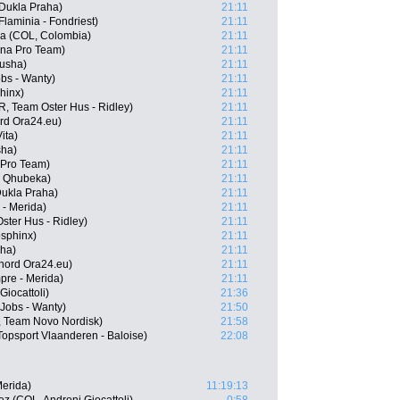
Dukla Praha)
21:11
laminia - Fondriest)
21:11
ga (COL, Colombia)
21:11
na Pro Team)
21:11
tusha)
21:11
obs - Wanty)
21:11
hinx)
21:11
 Team Oster Hus - Ridley)
21:11
rd Ora24.eu)
21:11
ita)
21:11
sha)
21:11
 Pro Team)
21:11
- Qhubeka)
21:11
ukla Praha)
21:11
 - Merida)
21:11
ster Hus - Ridley)
21:11
osphinx)
21:11
sha)
21:11
lnord Ora24.eu)
21:11
re - Merida)
21:11
Giocattoli)
21:36
 Jobs - Wanty)
21:50
 Team Novo Nordisk)
21:58
opsport Vlaanderen - Baloise)
22:08
Merida)
11:19:13