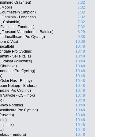
ensilnord Ora24.eu)
7:32
 Mobil)
7:32
Gourmetfein Simplon)
7:32
 Flaminia - Fondriest)
7:32
, Colombia)
7:32
laminia - Fondriest)
7:32
 Topsport Vlaanderen - Baloise)
8:29
tedhealthcare Pro Cycling)
9:38
re & Vita)
10:08
ocattoli)
10:48
ndale Pro Cycling)
10:48
ntini - Selle Italia)
10:48
 Polsat Polkowice)
10:48
- Qhubeka)
10:48
nondale Pro Cycling)
10:48
a)
10:48
Oster Hus - Ridley)
10:48
Team Netapp - Endura)
10:48
ondale Pro Cycling)
10:48
ni Valvole - CSF Inox)
10:48
lo)
10:48
Novo Nordisk)
10:48
ealthcare Pro Cycling)
10:48
Rusvelo)
10:48
elo)
10:48
osphinx)
10:48
ha)
10:48
etapp - Endura)
10:48