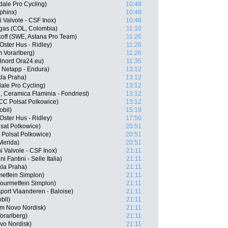
ale Pro Cycling)
10:48
phinx)
10:48
i Valvole - CSF Inox)
10:48
egas (COL, Colombia)
11:10
koff (SWE, Astana Pro Team)
11:26
ster Hus - Ridley)
11:26
 Vorarlberg)
11:26
ilnord Ora24.eu)
11:35
 Netapp - Endura)
13:12
la Praha)
13:12
le Pro Cycling)
13:12
 Ceramica Flaminia - Fondriest)
13:12
CCC Polsat Polkowice)
13:12
obil)
15:19
ster Hus - Ridley)
17:50
sat Polkowice)
20:51
Polsat Polkowice)
20:51
Merida)
20:51
i Valvole - CSF Inox)
21:11
Fantini - Selle Italia)
21:11
la Praha)
21:11
etfein Simplon)
21:11
ourmetfein Simplon)
21:11
port Vlaanderen - Baloise)
21:11
bil)
21:11
am Novo Nordisk)
21:11
orarlberg)
21:11
vo Nordisk)
21:11