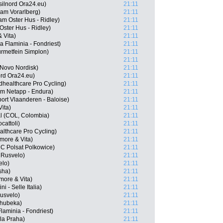
silnord Ora24.eu)
21:11
am Vorarlberg)
21:11
m Oster Hus - Ridley)
21:11
Oster Hus - Ridley)
21:11
 Vita)
21:11
a Flaminia - Fondriest)
21:11
rmetfein Simplon)
21:11
21:11
 Novo Nordisk)
21:11
ord Ora24.eu)
21:11
healthcare Pro Cycling)
21:11
m Netapp - Endura)
21:11
ort Vlaanderen - Baloise)
21:11
ita)
21:11
l (COL, Colombia)
21:11
cattoli)
21:11
althcare Pro Cycling)
21:11
more & Vita)
21:11
C Polsat Polkowice)
21:11
 Rusvelo)
21:11
elo)
21:11
sha)
21:11
more & Vita)
21:11
i - Selle Italia)
21:11
usvelo)
21:11
Qhubeka)
21:11
laminia - Fondriest)
21:11
la Praha)
21:11