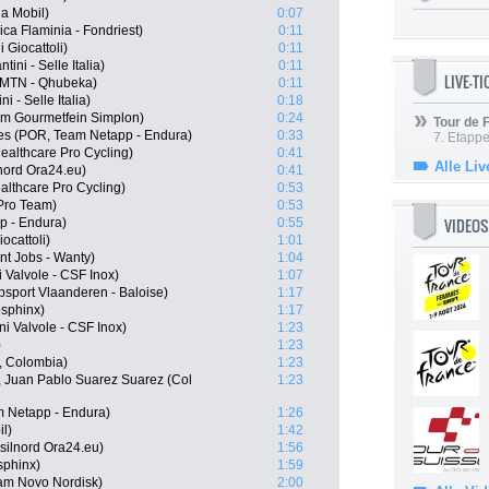
a Mobil)
0:07
ca Flaminia - Fondriest)
0:11
 Giocattoli)
0:11
tini - Selle Italia)
0:11
LIVE-T
, MTN - Qhubeka)
0:11
i - Selle Italia)
0:18
am Gourmetfein Simplon)
0:24
Tour de
es (POR, Team Netapp - Endura)
0:33
7. Etappe
healthcare Pro Cycling)
0:41
Alle Liv
nord Ora24.eu)
0:41
althcare Pro Cycling)
0:53
 Pro Team)
0:53
VIDEOS
p - Endura)
0:55
ocattoli)
1:01
nt Jobs - Wanty)
1:04
 Valvole - CSF Inox)
1:07
sport Vlaanderen - Baloise)
1:17
osphinx)
1:17
ni Valvole - CSF Inox)
1:23
)
1:23
, Colombia)
1:23
, Juan Pablo Suarez Suarez (Col
1:23
m Netapp - Endura)
1:26
il)
1:42
silnord Ora24.eu)
1:56
sphinx)
1:59
eam Novo Nordisk)
2:00