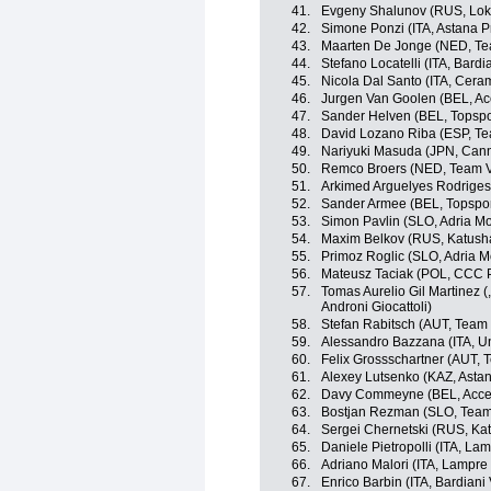
41.
Evgeny Shalunov (RUS, Lok
42.
Simone Ponzi (ITA, Astana 
43.
Maarten De Jonge (NED, Te
44.
Stefano Locatelli (ITA, Bardi
45.
Nicola Dal Santo (ITA, Ceram
46.
Jurgen Van Goolen (BEL, Ac
47.
Sander Helven (BEL, Topspor
48.
David Lozano Riba (ESP, T
49.
Nariyuki Masuda (JPN, Cann
50.
Remco Broers (NED, Team V
51.
Arkimed Arguelyes Rodriges
52.
Sander Armee (BEL, Topspor
53.
Simon Pavlin (SLO, Adria Mo
54.
Maxim Belkov (RUS, Katush
55.
Primoz Roglic (SLO, Adria M
56.
Mateusz Taciak (POL, CCC P
57.
Tomas Aurelio Gil Martinez (
Androni Giocattoli)
58.
Stefan Rabitsch (AUT, Team
59.
Alessandro Bazzana (ITA, Un
60.
Felix Grossschartner (AUT,
61.
Alexey Lutsenko (KAZ, Asta
62.
Davy Commeyne (BEL, Accen
63.
Bostjan Rezman (SLO, Team
64.
Sergei Chernetski (RUS, Ka
65.
Daniele Pietropolli (ITA, La
66.
Adriano Malori (ITA, Lampre 
67.
Enrico Barbin (ITA, Bardiani