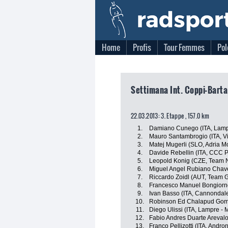
Home
Profis
Tour Femmes
Pol
Settimana Int. Coppi-Bartal
22.03.2013: 3. Etappe , 157.0 km
1.
Damiano Cunego (ITA, Lamp
2.
Mauro Santambrogio (ITA, Vini
3.
Matej Mugerli (SLO, Adria Mo
4.
Davide Rebellin (ITA, CCC P
5.
Leopold Konig (CZE, Team N
6.
Miguel Angel Rubiano Chavez
7.
Riccardo Zoidl (AUT, Team 
8.
Francesco Manuel Bongiorno 
9.
Ivan Basso (ITA, Cannondale
10.
Robinson Ed Chalapud Gom
11.
Diego Ulissi (ITA, Lampre - 
12.
Fabio Andres Duarte Areval
13.
Franco Pellizotti (ITA, Andron