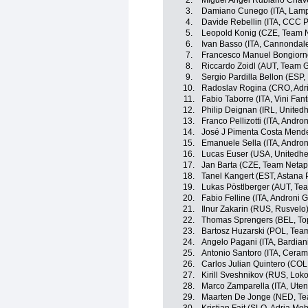
2.
Miguel Angel Rubiano Chavez
3.
Damiano Cunego (ITA, Lamp
4.
Davide Rebellin (ITA, CCC P
5.
Leopold Konig (CZE, Team N
6.
Ivan Basso (ITA, Cannondale
7.
Francesco Manuel Bongiorno 
8.
Riccardo Zoidl (AUT, Team 
9.
Sergio Pardilla Bellon (ESP
10.
Radoslav Rogina (CRO, Adri
11.
Fabio Taborre (ITA, Vini Fantin
12.
Philip Deignan (IRL, United
13.
Franco Pellizotti (ITA, Andron
14.
José J Pimenta Costa Mend
15.
Emanuele Sella (ITA, Androni
16.
Lucas Euser (USA, Unitedhe
17.
Jan Barta (CZE, Team Netap
18.
Tanel Kangert (EST, Astana
19.
Lukas Pöstlberger (AUT, Te
20.
Fabio Felline (ITA, Androni Gi
21.
Ilnur Zakarin (RUS, Rusvelo
22.
Thomas Sprengers (BEL, Top
23.
Bartosz Huzarski (POL, Tea
24.
Angelo Pagani (ITA, Bardiani
25.
Antonio Santoro (ITA, Cerami
26.
Carlos Julian Quintero (COL
27.
Kirill Sveshnikov (RUS, Lok
28.
Marco Zamparella (ITA, Uten
29.
Maarten De Jonge (NED, Te