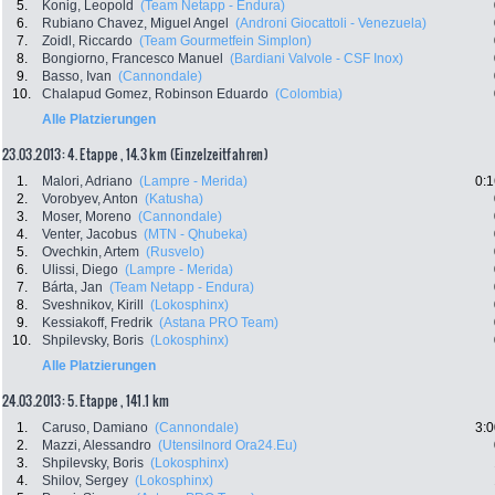
5.
Konig, Leopold
(Team Netapp - Endura)
6.
Rubiano Chavez, Miguel Angel
(Androni Giocattoli - Venezuela)
7.
Zoidl, Riccardo
(Team Gourmetfein Simplon)
8.
Bongiorno, Francesco Manuel
(Bardiani Valvole - CSF Inox)
9.
Basso, Ivan
(Cannondale)
10.
Chalapud Gomez, Robinson Eduardo
(Colombia)
Alle Platzierungen
23.03.2013: 4. Etappe , 14.3 km (Einzelzeitfahren)
1.
Malori, Adriano
(Lampre - Merida)
0:1
2.
Vorobyev, Anton
(Katusha)
3.
Moser, Moreno
(Cannondale)
4.
Venter, Jacobus
(MTN - Qhubeka)
5.
Ovechkin, Artem
(Rusvelo)
6.
Ulissi, Diego
(Lampre - Merida)
7.
Bárta, Jan
(Team Netapp - Endura)
8.
Sveshnikov, Kirill
(Lokosphinx)
9.
Kessiakoff, Fredrik
(Astana PRO Team)
10.
Shpilevsky, Boris
(Lokosphinx)
Alle Platzierungen
24.03.2013: 5. Etappe , 141.1 km
1.
Caruso, Damiano
(Cannondale)
3:0
2.
Mazzi, Alessandro
(Utensilnord Ora24.Eu)
3.
Shpilevsky, Boris
(Lokosphinx)
4.
Shilov, Sergey
(Lokosphinx)