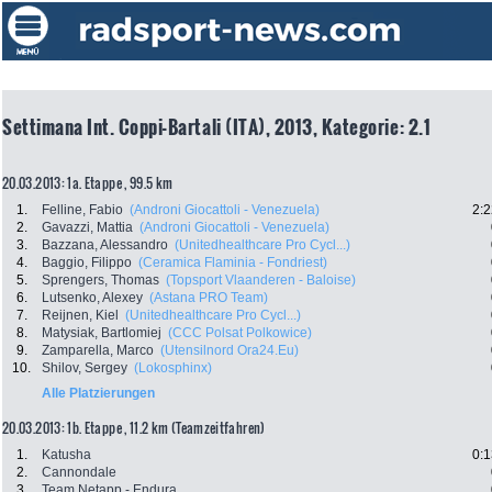
Settimana Int. Coppi-Bartali (ITA), 2013, Kategorie: 2.1
20.03.2013: 1a. Etappe , 99.5 km
1.
Felline, Fabio
(Androni Giocattoli - Venezuela)
2:2
2.
Gavazzi, Mattia
(Androni Giocattoli - Venezuela)
3.
Bazzana, Alessandro
(Unitedhealthcare Pro Cycl...)
4.
Baggio, Filippo
(Ceramica Flaminia - Fondriest)
5.
Sprengers, Thomas
(Topsport Vlaanderen - Baloise)
6.
Lutsenko, Alexey
(Astana PRO Team)
7.
Reijnen, Kiel
(Unitedhealthcare Pro Cycl...)
8.
Matysiak, Bartlomiej
(CCC Polsat Polkowice)
9.
Zamparella, Marco
(Utensilnord Ora24.Eu)
10.
Shilov, Sergey
(Lokosphinx)
Alle Platzierungen
20.03.2013: 1b. Etappe , 11.2 km (Teamzeitfahren)
1.
Katusha
0:1
2.
Cannondale
3.
Team Netapp - Endura