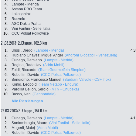
4.
Lampre - Merida
5.
Astana PRO Team
6.
Lokosphinx
7.
Rusvelo
8.
ASC Dukla Praha
9.
Vini Fantini - Selle Italia
10.
CCC Polsat Polkowice
21.03.2013: 2. Etappe , 162.3 km
1.
Ulissi, Diego
(Lampre - Merida)
4:3
2.
Rubiano Chavez, Miguel Angel
(Androni Giocattoli - Venezuela)
3.
Cunego, Damiano
(Lampre - Merida)
4.
Rogina, Radoslav
(Adria Mobil)
5.
Zoidl, Riccardo
(Team Gourmetfein Simplon)
6.
Rebellin, Davide
(CCC Polsat Polkowice)
7.
Bongiorno, Francesco Manuel
(Bardiani Valvole - CSF Inox)
8.
Konig, Leopold
(Team Netapp - Endura)
9.
Pardilla Bellon, Sergio
(MTN - Qhubeka)
10.
Basso, Ivan
(Cannondale)
Alle Platzierungen
22.03.2013: 3. Etappe , 157.0 km
1.
Cunego, Damiano
(Lampre - Merida)
4:1
2.
Santambrogio, Mauro
(Vini Fantini - Selle Italia)
3.
Mugerli, Matej
(Adria Mobil)
4.
Rebellin, Davide
(CCC Polsat Polkowice)