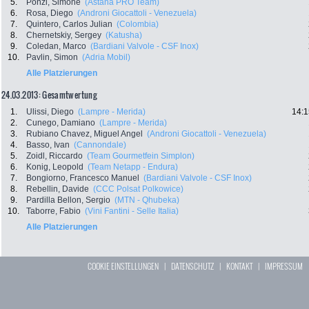
5.
Ponzi, Simone
(Astana PRO Team)
6.
Rosa, Diego
(Androni Giocattoli - Venezuela)
7.
Quintero, Carlos Julian
(Colombia)
8.
Chernetskiy, Sergey
(Katusha)
9.
Coledan, Marco
(Bardiani Valvole - CSF Inox)
10.
Pavlin, Simon
(Adria Mobil)
Alle Platzierungen
24.03.2013: Gesamtwertung
1.
Ulissi, Diego
(Lampre - Merida)
14:1
2.
Cunego, Damiano
(Lampre - Merida)
3.
Rubiano Chavez, Miguel Angel
(Androni Giocattoli - Venezuela)
4.
Basso, Ivan
(Cannondale)
5.
Zoidl, Riccardo
(Team Gourmetfein Simplon)
6.
Konig, Leopold
(Team Netapp - Endura)
7.
Bongiorno, Francesco Manuel
(Bardiani Valvole - CSF Inox)
8.
Rebellin, Davide
(CCC Polsat Polkowice)
9.
Pardilla Bellon, Sergio
(MTN - Qhubeka)
10.
Taborre, Fabio
(Vini Fantini - Selle Italia)
Alle Platzierungen
COOKIE EINSTELLUNGEN
|
DATENSCHUTZ
|
KONTAKT
|
IMPRESSUM