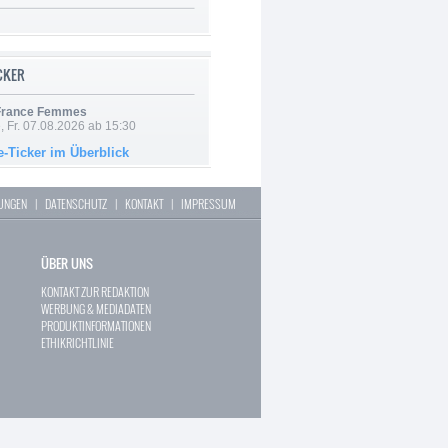
ICKER
 France Femmes
, Fr. 07.08.2026 ab 15:30
e-Ticker im Überblick
LUNGEN
|
DATENSCHUTZ
|
KONTAKT
|
IMPRESSUM
ÜBER UNS
KONTAKT ZUR REDAKTION
WERBUNG & MEDIADATEN
PRODUKTINFORMATIONEN
ETHIKRICHTLINIE