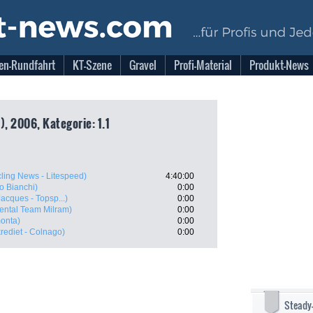
en-Rundfahrt
KT-Szene
Gravel
Profi-Material
Produkt-News
), 2006, Kategorie: 1.1
cling News - Litespeed)
4:40:00
 Bianchi)
0:00
acques - Topsp...)
0:00
ental Team Milram)
0:00
onta)
0:00
ediet - Colnago)
0:00
Steady