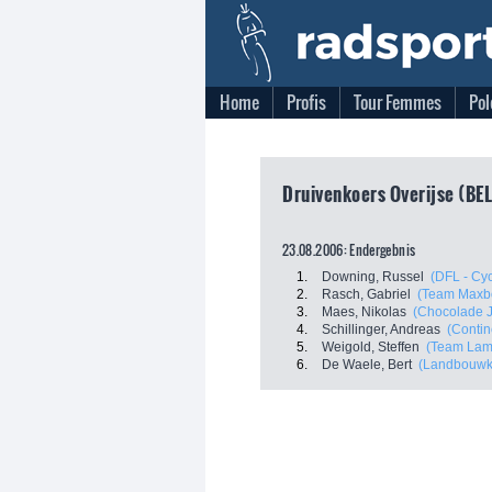
Home
Profis
Tour Femmes
Pol
Druivenkoers Overijse (BEL
23.08.2006: Endergebnis
1.
Downing, Russel
(DFL - Cy
2.
Rasch, Gabriel
(Team Maxbo
3.
Maes, Nikolas
(Chocolade J
4.
Schillinger, Andreas
(Contin
5.
Weigold, Steffen
(Team Lam
6.
De Waele, Bert
(Landbouwkr