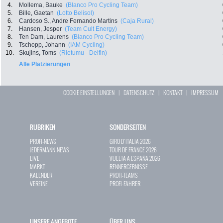
4.
Mollema, Bauke
(Blanco Pro Cycling Team)
5.
Bille, Gaetan
(Lotto Belisol)
6.
Cardoso S., Andre Fernando Martins
(Caja Rural)
7.
Hansen, Jesper
(Team Cult Energy)
8.
Ten Dam, Laurens
(Blanco Pro Cycling Team)
9.
Tschopp, Johann
(IAM Cycling)
10.
Skujins, Toms
(Rietumu - Delfin)
Alle Platzierungen
COOKIE EINSTELLUNGEN
|
DATENSCHUTZ
|
KONTAKT
|
IMPRESSUM
RUBRIKEN
SONDERSEITEN
PROFI-NEWS
GIRO D`ITALIA 2026
JEDERMANN-NEWS
TOUR DE FRANCE 2026
LIVE
VUELTA A ESPAÑA 2026
MARKT
RENNERGEBNISSE
KALENDER
PROFI-TEAMS
VEREINE
PROFI-FAHRER
UNSERE ANGEBOTE
ÜBER UNS