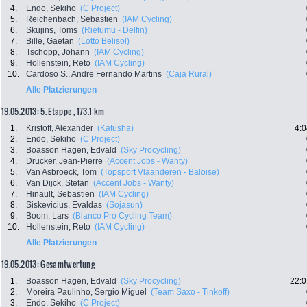
4.
Endo, Sekiho
(C Project)
5.
Reichenbach, Sebastien
(IAM Cycling)
6.
Skujins, Toms
(Rietumu - Delfin)
7.
Bille, Gaetan
(Lotto Belisol)
8.
Tschopp, Johann
(IAM Cycling)
9.
Hollenstein, Reto
(IAM Cycling)
10.
Cardoso S., Andre Fernando Martins
(Caja Rural)
Alle Platzierungen
19.05.2013: 5. Etappe , 173.1 km
1.
Kristoff, Alexander
(Katusha)
4:0
2.
Endo, Sekiho
(C Project)
3.
Boasson Hagen, Edvald
(Sky Procycling)
4.
Drucker, Jean-Pierre
(Accent Jobs - Wanty)
5.
Van Asbroeck, Tom
(Topsport Vlaanderen - Baloise)
6.
Van Dijck, Stefan
(Accent Jobs - Wanty)
7.
Hinault, Sebastien
(IAM Cycling)
8.
Siskevicius, Evaldas
(Sojasun)
9.
Boom, Lars
(Blanco Pro Cycling Team)
10.
Hollenstein, Reto
(IAM Cycling)
Alle Platzierungen
19.05.2013: Gesamtwertung
1.
Boasson Hagen, Edvald
(Sky Procycling)
22:0
2.
Moreira Paulinho, Sergio Miguel
(Team Saxo - Tinkoff)
3.
Endo, Sekiho
(C Project)