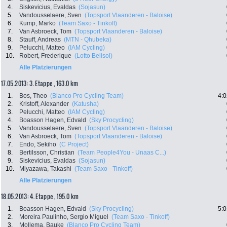
4.
Siskevicius, Evaldas
(Sojasun)
5.
Vandousselaere, Sven
(Topsport Vlaanderen - Baloise)
6.
Kump, Marko
(Team Saxo - Tinkoff)
7.
Van Asbroeck, Tom
(Topsport Vlaanderen - Baloise)
8.
Stauff, Andreas
(MTN - Qhubeka)
9.
Pelucchi, Matteo
(IAM Cycling)
10.
Robert, Frederique
(Lotto Belisol)
Alle Platzierungen
17.05.2013: 3. Etappe , 163.0 km
1.
Bos, Theo
(Blanco Pro Cycling Team)
4:0
2.
Kristoff, Alexander
(Katusha)
3.
Pelucchi, Matteo
(IAM Cycling)
4.
Boasson Hagen, Edvald
(Sky Procycling)
5.
Vandousselaere, Sven
(Topsport Vlaanderen - Baloise)
6.
Van Asbroeck, Tom
(Topsport Vlaanderen - Baloise)
7.
Endo, Sekiho
(C Project)
8.
Bertilsson, Christian
(Team People4You - Unaas C...)
9.
Siskevicius, Evaldas
(Sojasun)
10.
Miyazawa, Takashi
(Team Saxo - Tinkoff)
Alle Platzierungen
18.05.2013: 4. Etappe , 195.0 km
1.
Boasson Hagen, Edvald
(Sky Procycling)
5:0
2.
Moreira Paulinho, Sergio Miguel
(Team Saxo - Tinkoff)
3.
Mollema, Bauke
(Blanco Pro Cycling Team)