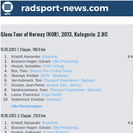
Glava Tour of Norway (NOR), 2013, Kategorie: 2.HC
15.05.2013: 1. Etappe , 190.0 km
1.
Kristoff, Alexander
(Katusha)
4:4
2.
Boasson Hagen, Edvald
(Sky Procycling)
3.
Hinault, Sebastien
(IAM Cycling)
4.
Bos, Theo
(Blanco Pro Cycling Team)
5.
Sbaragli, Kristian
(MTN - Qhubeka)
6.
Van Asbroeck, Tom
(Topsport Vlaanderen - Baloise)
7.
Drucker, Jean-Pierre
(Accent Jobs - Wanty)
8.
Vandousselaere, Sven
(Topsport Vlaanderen - Baloise)
9.
Lasca, Francesco
(Caja Rural)
10.
Siskevicius, Evaldas
(Sojasun)
Alle Platzierungen
16.05.2013: 2. Etappe , 179.0 km
1.
Kristoff, Alexander
(Katusha)
4:
2.
Boasson Hagen, Edvald
(Sky Procycling)
3.
English, Nathaniel
(5 Hour Energy)