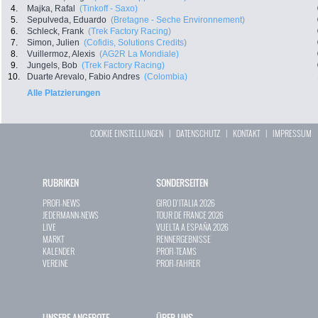
4.
Majka, Rafal
(Tinkoff - Saxo)
5.
Sepulveda, Eduardo
(Bretagne - Seche Environnement)
6.
Schleck, Frank
(Trek Factory Racing)
7.
Simon, Julien
(Cofidis, Solutions Credits)
8.
Vuillermoz, Alexis
(AG2R La Mondiale)
9.
Jungels, Bob
(Trek Factory Racing)
10.
Duarte Arevalo, Fabio Andres
(Colombia)
Alle Platzierungen
COOKIE EINSTELLUNGEN
|
DATENSCHUTZ
|
KONTAKT
|
IMPRESSUM
RUBRIKEN
SONDERSEITEN
PROFI-NEWS
GIRO D`ITALIA 2026
JEDERMANN-NEWS
TOUR DE FRANCE 2026
LIVE
VUELTA A ESPAÑA 2026
MARKT
RENNERGEBNISSE
KALENDER
PROFI-TEAMS
VEREINE
PROFI-FAHRER
UNSERE ANGEBOTE
ÜBER UNS