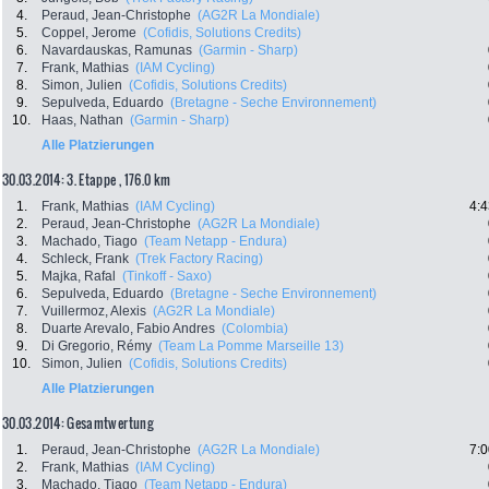
4.
Peraud, Jean-Christophe
(AG2R La Mondiale)
5.
Coppel, Jerome
(Cofidis, Solutions Credits)
6.
Navardauskas, Ramunas
(Garmin - Sharp)
7.
Frank, Mathias
(IAM Cycling)
8.
Simon, Julien
(Cofidis, Solutions Credits)
9.
Sepulveda, Eduardo
(Bretagne - Seche Environnement)
10.
Haas, Nathan
(Garmin - Sharp)
Alle Platzierungen
30.03.2014: 3. Etappe , 176.0 km
1.
Frank, Mathias
(IAM Cycling)
4:4
2.
Peraud, Jean-Christophe
(AG2R La Mondiale)
3.
Machado, Tiago
(Team Netapp - Endura)
4.
Schleck, Frank
(Trek Factory Racing)
5.
Majka, Rafal
(Tinkoff - Saxo)
6.
Sepulveda, Eduardo
(Bretagne - Seche Environnement)
7.
Vuillermoz, Alexis
(AG2R La Mondiale)
8.
Duarte Arevalo, Fabio Andres
(Colombia)
9.
Di Gregorio, Rémy
(Team La Pomme Marseille 13)
10.
Simon, Julien
(Cofidis, Solutions Credits)
Alle Platzierungen
30.03.2014: Gesamtwertung
1.
Peraud, Jean-Christophe
(AG2R La Mondiale)
7:0
2.
Frank, Mathias
(IAM Cycling)
3.
Machado, Tiago
(Team Netapp - Endura)