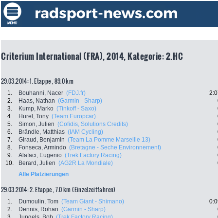
Criterium International (FRA), 2014, Kategorie: 2.HC
29.03.2014: 1. Etappe , 89.0 km
1.
Bouhanni, Nacer
(FDJ.fr)
2:0
2.
Haas, Nathan
(Garmin - Sharp)
3.
Kump, Marko
(Tinkoff - Saxo)
4.
Hurel, Tony
(Team Europcar)
5.
Simon, Julien
(Cofidis, Solutions Credits)
6.
Brändle, Matthias
(IAM Cycling)
7.
Giraud, Benjamin
(Team La Pomme Marseille 13)
8.
Fonseca, Armindo
(Bretagne - Seche Environnement)
9.
Alafaci, Eugenio
(Trek Factory Racing)
10.
Berard, Julien
(AG2R La Mondiale)
Alle Platzierungen
29.03.2014: 2. Etappe , 7.0 km (Einzelzeitfahren)
1.
Dumoulin, Tom
(Team Giant - Shimano)
0:0
2.
Dennis, Rohan
(Garmin - Sharp)
3.
Jungels, Bob
(Trek Factory Racing)