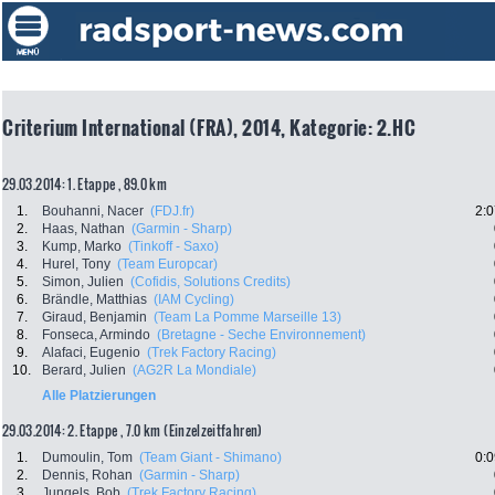
Criterium International (FRA), 2014, Kategorie: 2.HC
29.03.2014: 1. Etappe , 89.0 km
1.
Bouhanni, Nacer
(FDJ.fr)
2:0
2.
Haas, Nathan
(Garmin - Sharp)
3.
Kump, Marko
(Tinkoff - Saxo)
4.
Hurel, Tony
(Team Europcar)
5.
Simon, Julien
(Cofidis, Solutions Credits)
6.
Brändle, Matthias
(IAM Cycling)
7.
Giraud, Benjamin
(Team La Pomme Marseille 13)
8.
Fonseca, Armindo
(Bretagne - Seche Environnement)
9.
Alafaci, Eugenio
(Trek Factory Racing)
10.
Berard, Julien
(AG2R La Mondiale)
Alle Platzierungen
29.03.2014: 2. Etappe , 7.0 km (Einzelzeitfahren)
1.
Dumoulin, Tom
(Team Giant - Shimano)
0:0
2.
Dennis, Rohan
(Garmin - Sharp)
3.
Jungels, Bob
(Trek Factory Racing)