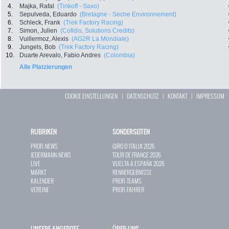
4.
Majka, Rafal
(Tinkoff - Saxo)
5.
Sepulveda, Eduardo
(Bretagne - Seche Environnement)
6.
Schleck, Frank
(Trek Factory Racing)
7.
Simon, Julien
(Cofidis, Solutions Credits)
8.
Vuillermoz, Alexis
(AG2R La Mondiale)
9.
Jungels, Bob
(Trek Factory Racing)
10.
Duarte Arevalo, Fabio Andres
(Colombia)
Alle Platzierungen
COOKIE EINSTELLUNGEN
|
DATENSCHUTZ
|
KONTAKT
|
IMPRESSUM
RUBRIKEN
SONDERSEITEN
PROFI-NEWS
GIRO D`ITALIA 2026
JEDERMANN-NEWS
TOUR DE FRANCE 2026
LIVE
VUELTA A ESPAÑA 2026
MARKT
RENNERGEBNISSE
KALENDER
PROFI-TEAMS
VEREINE
PROFI-FAHRER
UNSERE ANGEBOTE
ÜBER UNS