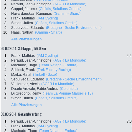
4.
Peraud, Jean-Christophe
(AG2R La Mondiale)
5.
Coppel, Jerome
(Cofidis, Solutions Credits)
6.
Navardauskas, Ramunas
(Garmin - Sharp)
7.
Frank, Mathias
(IAM Cycling)
8.
Simon, Julien
(Cofidis, Solutions Credits)
9.
Sepulveda, Eduardo
(Bretagne - Seche Environnement)
10.
Haas, Nathan
(Garmin - Sharp)
Alle Platzierungen
30.03.2014: 3. Etappe , 176.0 km
1.
Frank, Mathias
(IAM Cycling)
4:4
2.
Peraud, Jean-Christophe
(AG2R La Mondiale)
3.
Machado, Tiago
(Team Netapp - Endura)
4.
Schleck, Frank
(Trek Factory Racing)
5.
Majka, Rafal
(Tinkoff - Saxo)
6.
Sepulveda, Eduardo
(Bretagne - Seche Environnement)
7.
Vuillermoz, Alexis
(AG2R La Mondiale)
8.
Duarte Arevalo, Fabio Andres
(Colombia)
9.
Di Gregorio, Rémy
(Team La Pomme Marseille 13)
10.
Simon, Julien
(Cofidis, Solutions Credits)
Alle Platzierungen
30.03.2014: Gesamtwertung
1.
Peraud, Jean-Christophe
(AG2R La Mondiale)
7:0
2.
Frank, Mathias
(IAM Cycling)
3.
Machado, Tiago
(Team Netapp - Endura)