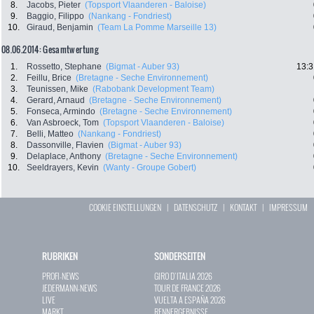
8.
Jacobs, Pieter
(Topsport Vlaanderen - Baloise)
9.
Baggio, Filippo
(Nankang - Fondriest)
10.
Giraud, Benjamin
(Team La Pomme Marseille 13)
08.06.2014: Gesamtwertung
1.
Rossetto, Stephane
(Bigmat - Auber 93)
13:3
2.
Feillu, Brice
(Bretagne - Seche Environnement)
3.
Teunissen, Mike
(Rabobank Development Team)
4.
Gerard, Arnaud
(Bretagne - Seche Environnement)
5.
Fonseca, Armindo
(Bretagne - Seche Environnement)
6.
Van Asbroeck, Tom
(Topsport Vlaanderen - Baloise)
7.
Belli, Matteo
(Nankang - Fondriest)
8.
Dassonville, Flavien
(Bigmat - Auber 93)
9.
Delaplace, Anthony
(Bretagne - Seche Environnement)
10.
Seeldrayers, Kevin
(Wanty - Groupe Gobert)
COOKIE EINSTELLUNGEN
|
DATENSCHUTZ
|
KONTAKT
|
IMPRESSUM
RUBRIKEN
SONDERSEITEN
PROFI-NEWS
GIRO D`ITALIA 2026
JEDERMANN-NEWS
TOUR DE FRANCE 2026
LIVE
VUELTA A ESPAÑA 2026
MARKT
RENNERGEBNISSE