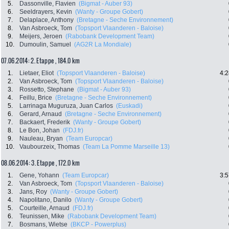
5.
Dassonville, Flavien
(Bigmat - Auber 93)
6.
Seeldrayers, Kevin
(Wanty - Groupe Gobert)
7.
Delaplace, Anthony
(Bretagne - Seche Environnement)
8.
Van Asbroeck, Tom
(Topsport Vlaanderen - Baloise)
9.
Meijers, Jeroen
(Rabobank Development Team)
10.
Dumoulin, Samuel
(AG2R La Mondiale)
07.06.2014: 2. Etappe , 184.0 km
1.
Lietaer, Eliot
(Topsport Vlaanderen - Baloise)
4:2
2.
Van Asbroeck, Tom
(Topsport Vlaanderen - Baloise)
3.
Rossetto, Stephane
(Bigmat - Auber 93)
4.
Feillu, Brice
(Bretagne - Seche Environnement)
5.
Larrinaga Muguruza, Juan Carlos
(Euskadi)
6.
Gerard, Arnaud
(Bretagne - Seche Environnement)
7.
Backaert, Frederik
(Wanty - Groupe Gobert)
8.
Le Bon, Johan
(FDJ.fr)
9.
Nauleau, Bryan
(Team Europcar)
10.
Vaubourzeix, Thomas
(Team La Pomme Marseille 13)
08.06.2014: 3. Etappe , 172.0 km
1.
Gene, Yohann
(Team Europcar)
3:5
2.
Van Asbroeck, Tom
(Topsport Vlaanderen - Baloise)
3.
Jans, Roy
(Wanty - Groupe Gobert)
4.
Napolitano, Danilo
(Wanty - Groupe Gobert)
5.
Courteille, Arnaud
(FDJ.fr)
6.
Teunissen, Mike
(Rabobank Development Team)
7.
Bosmans, Wietse
(BKCP - Powerplus)