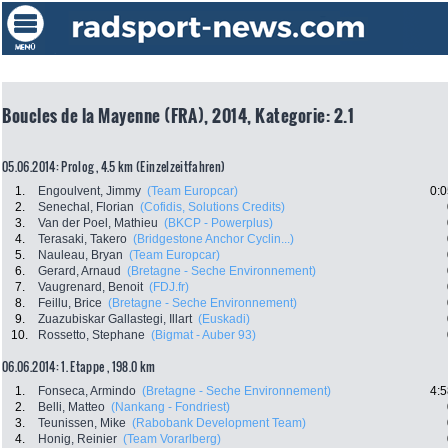
Boucles de la Mayenne (FRA), 2014, Kategorie: 2.1
05.06.2014: Prolog , 4.5 km (Einzelzeitfahren)
1.
Engoulvent, Jimmy
(Team Europcar)
0:0
2.
Senechal, Florian
(Cofidis, Solutions Credits)
3.
Van der Poel, Mathieu
(BKCP - Powerplus)
4.
Terasaki, Takero
(Bridgestone Anchor Cyclin...)
5.
Nauleau, Bryan
(Team Europcar)
6.
Gerard, Arnaud
(Bretagne - Seche Environnement)
7.
Vaugrenard, Benoit
(FDJ.fr)
8.
Feillu, Brice
(Bretagne - Seche Environnement)
9.
Zuazubiskar Gallastegi, Illart
(Euskadi)
10.
Rossetto, Stephane
(Bigmat - Auber 93)
06.06.2014: 1. Etappe , 198.0 km
1.
Fonseca, Armindo
(Bretagne - Seche Environnement)
4:5
2.
Belli, Matteo
(Nankang - Fondriest)
3.
Teunissen, Mike
(Rabobank Development Team)
4.
Honig, Reinier
(Team Vorarlberg)