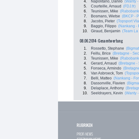
4.
Napolitano, Danilo
(Wanty -
5.
Courteille, Arnaud
(FDJ.fr)
6.
Teunissen, Mike
(Rabobank
7.
Bosmans, Wietse
(BKCP - P
8.
Jacobs, Pieter
(Topsport Vl
9.
Baggio, Filippo
(Nankang - 
10.
Giraud, Benjamin
(Team La
08.06.2014: Gesamtwertung
1.
Rossetto, Stephane
(Bigmat
2.
Feillu, Brice
(Bretagne - Se
3.
Teunissen, Mike
(Rabobank
4.
Gerard, Arnaud
(Bretagne -
5.
Fonseca, Armindo
(Bretagn
6.
Van Asbroeck, Tom
(Topspor
7.
Belli, Matteo
(Nankang - Fon
8.
Dassonville, Flavien
(Bigmat
9.
Delaplace, Anthony
(Bretag
10.
Seeldrayers, Kevin
(Wanty 
RUBRIKEN
PROFI-NEWS