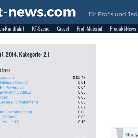
en-Rundfahrt
KT-Szene
Gravel
Profi-Material
Produkt-News
), 2014, Kategorie: 2.1
fahren)
uropcar)
0:05:48
Solutions Credits)
0:01
P - Powerplus)
0:04
e Anchor Cyclin...)
0:05
pcar)
0:05
 Seche Environnement)
0:05
0:07
che Environnement)
0:08
(Euskadi)
0:08
 - Auber 93)
0:10
Steady