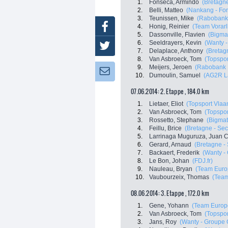
1.
Fonseca, Armindo
(Bretagn
2.
Belli, Matteo
(Nankang - Fon
3.
Teunissen, Mike
(Rabobank
Facebook
4.
Honig, Reinier
(Team Vorarl
5.
Dassonville, Flavien
(Bigmat
6.
Seeldrayers, Kevin
(Wanty 
Twitter
7.
Delaplace, Anthony
(Bretag
8.
Van Asbroeck, Tom
(Topspor
9.
Meijers, Jeroen
(Rabobank 
Newsletter:
10.
Dumoulin, Samuel
(AG2R L
07.06.2014: 2. Etappe , 184.0 km
1.
Lietaer, Eliot
(Topsport Vlaa
2.
Van Asbroeck, Tom
(Topspor
3.
Rossetto, Stephane
(Bigmat
4.
Feillu, Brice
(Bretagne - Se
5.
Larrinaga Muguruza, Juan C
6.
Gerard, Arnaud
(Bretagne -
7.
Backaert, Frederik
(Wanty -
8.
Le Bon, Johan
(FDJ.fr)
9.
Nauleau, Bryan
(Team Euro
10.
Vaubourzeix, Thomas
(Team
08.06.2014: 3. Etappe , 172.0 km
1.
Gene, Yohann
(Team Europ
2.
Van Asbroeck, Tom
(Topspor
3.
Jans, Roy
(Wanty - Groupe 