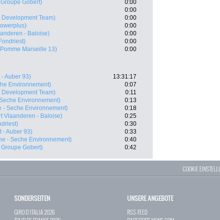
 Groupe Gobert)
0:00
0:00
 Development Team)
0:00
owerplus)
0:00
aanderen - Baloise)
0:00
Fondriest)
0:00
 Pomme Marseille 13)
0:00
 - Auber 93)
13:31:17
che Environnement)
0:07
 Development Team)
0:11
 Seche Environnement)
0:13
e - Seche Environnement)
0:18
t Vlaanderen - Baloise)
0:25
driest)
0:30
 - Auber 93)
0:33
ne - Seche Environnement)
0:40
- Groupe Gobert)
0:42
COOKIE EINSTEL
SONDERSEITEN
UNSERE ANGEBOTE
GIRO D`ITALIA 2026
RSS-FEED