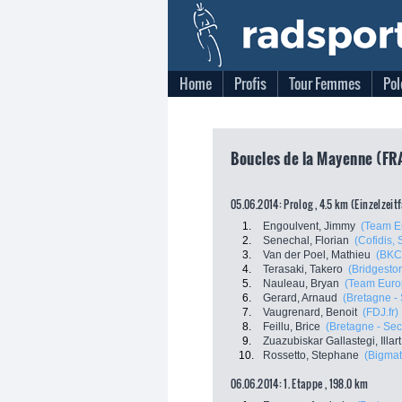
Home
Profis
Tour Femmes
Pol
Boucles de la Mayenne (FRA
05.06.2014: Prolog , 4.5 km (Einzelzeit
1.
Engoulvent, Jimmy
(Team E
2.
Senechal, Florian
(Cofidis, 
3.
Van der Poel, Mathieu
(BKC
4.
Terasaki, Takero
(Bridgeston
5.
Nauleau, Bryan
(Team Euro
6.
Gerard, Arnaud
(Bretagne -
7.
Vaugrenard, Benoit
(FDJ.fr)
8.
Feillu, Brice
(Bretagne - Se
9.
Zuazubiskar Gallastegi, Illart
10.
Rossetto, Stephane
(Bigmat
06.06.2014: 1. Etappe , 198.0 km