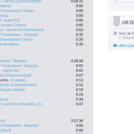
e - Seche Environnement)
4:58:31
driest)
0:00
 Development Team)
0:00
berg)
0:00
 - Auber 93)
0:00
LIVE-T
- Groupe Gobert)
0:00
ne - Seche Environnement)
0:03
Tour de
t Vlaanderen - Baloise)
0:35
7. Etappe
Development Team)
0:35
a Mondiale)
0:35
Alle Liv
nderen - Baloise)
4:28:39
t Vlaanderen - Baloise)
0:02
 - Auber 93)
0:02
che Environnement)
0:07
arlos
(Euskadi)
0:13
 Seche Environnement)
0:16
 Groupe Gobert)
0:18
0:23
pcar)
0:34
 La Pomme Marseille 13)
0:47
car)
3:57:36
t Vlaanderen - Baloise)
0:00
Gobert)
0:00