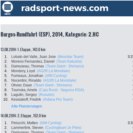
Burgos-Rundfahrt (ESP), 2014, Kategorie: 2.HC
13.08.2014: 1. Etappe , 143.0 km
1.
Lobato del Valle, Juan Jose
(Movistar Team)
3:2
2.
Moreno Fernandez, Daniel
(Team Katusha)
3.
Damuseau, Thomas
(Team Giant - Shimano)
4.
Mondory, Loyd
(AG2R La Mondiale)
5.
Fumeaux, Jonathan
(IAM Cycling)
6.
Nocentini, Rinaldo
(AG2R La Mondiale)
7.
Olivier, Daan
(Team Giant - Shimano)
8.
Txurruka, Amets
(Caja Rural - Seguros RGA)
9.
Lagutin, Sergey
(Rusvelo)
10.
Kessiakoff, Fredrik
(Astana Pro Team)
Alle Platzierungen
14.08.2014: 2. Etappe , 152.0 km
1.
Pelucchi, Matteo
(IAM Cycling)
3:3
2.
Lammertink, Steven
(Cyclingteam Jo Piels)
3.
Damuseau, Thomas
(Team Giant - Shimano)