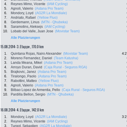
4.
Reynes Mimo, Vicente
(IAM Cycling)
5.
Agnoli, Valerio
(Astana Pro Team)
6.
Mondory, Loyd
(AG2R La Mondiale)
7.
Andriato, Rafael
(Yellow Fluo)
8.
Gerdemann, Linus
(MTN - Qhubeka)
9.
Saramotins, Aleksejs
(IAM Cycling)
10.
Lobato del Valle, Juan Jose
(Movistar Team)
Alle Platzierungen
15.08.2014: 3. Etappe , 170.0 km
1.
Quintana Rojas, Nairo Alexander
(Movistar Team)
4:2
2.
Moreno Fernandez, Daniel
(Team Katusha)
3.
Landa Meana, Mikel
(Astana Pro Team)
4.
Arroyo Duran, David
(Caja Rural - Seguros RGA)
5.
Brajkovic, Janez
(Astana Pro Team)
6.
Tiralongo, Paolo
(Astana Pro Team)
7.
Rabottini, Matteo
(Yellow Fluo)
8.
Agnoli, Valerio
(Astana Pro Team)
9.
Bilbao Lopez de Armentia, Pello
(Caja Rural - Seguros RGA)
10.
Pardilla Bellon, Sergio
(MTN - Qhubeka)
Alle Platzierungen
16.08.2014: 4. Etappe , 142.0 km
1.
Mondory, Loyd
(AG2R La Mondiale)
3:2
2.
Reynes Mimo, Vicente
(IAM Cycling)
3.
Turgot, Sebastien
(AG2R La Mondiale)