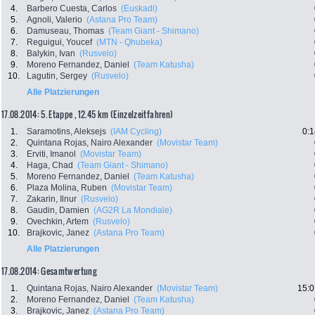
4.
Barbero Cuesta, Carlos
(Euskadi)
5.
Agnoli, Valerio
(Astana Pro Team)
6.
Damuseau, Thomas
(Team Giant - Shimano)
7.
Reguigui, Youcef
(MTN - Qhubeka)
8.
Balykin, Ivan
(Rusvelo)
9.
Moreno Fernandez, Daniel
(Team Katusha)
10.
Lagutin, Sergey
(Rusvelo)
Alle Platzierungen
17.08.2014: 5. Etappe , 12.45 km (Einzelzeitfahren)
1.
Saramotins, Aleksejs
(IAM Cycling)
0:1
2.
Quintana Rojas, Nairo Alexander
(Movistar Team)
3.
Erviti, Imanol
(Movistar Team)
4.
Haga, Chad
(Team Giant - Shimano)
5.
Moreno Fernandez, Daniel
(Team Katusha)
6.
Plaza Molina, Ruben
(Movistar Team)
7.
Zakarin, Ilnur
(Rusvelo)
8.
Gaudin, Damien
(AG2R La Mondiale)
9.
Ovechkin, Artem
(Rusvelo)
10.
Brajkovic, Janez
(Astana Pro Team)
Alle Platzierungen
17.08.2014: Gesamtwertung
1.
Quintana Rojas, Nairo Alexander
(Movistar Team)
15:0
2.
Moreno Fernandez, Daniel
(Team Katusha)
3.
Brajkovic, Janez
(Astana Pro Team)