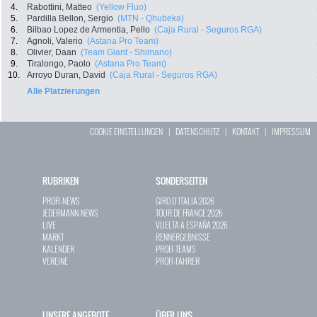
4.
Rabottini, Matteo
(Yellow Fluo)
5.
Pardilla Bellon, Sergio
(MTN - Qhubeka)
6.
Bilbao Lopez de Armentia, Pello
(Caja Rural - Seguros RGA)
7.
Agnoli, Valerio
(Astana Pro Team)
8.
Olivier, Daan
(Team Giant - Shimano)
9.
Tiralongo, Paolo
(Astana Pro Team)
10.
Arroyo Duran, David
(Caja Rural - Seguros RGA)
Alle Platzierungen
COOKIE EINSTELLUNGEN
|
DATENSCHUTZ
|
KONTAKT
|
IMPRESSUM
RUBRIKEN
SONDERSEITEN
PROFI-NEWS
GIRO D`ITALIA 2026
JEDERMANN-NEWS
TOUR DE FRANCE 2026
LIVE
VUELTA A ESPAÑA 2026
MARKT
RENNERGEBNISSE
KALENDER
PROFI-TEAMS
VEREINE
PROFI-FAHRER
UNSERE ANGEBOTE
ÜBER UNS