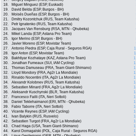
18.
Miguel Minguez (ESP, Euskadi)
19.
David Belda (ESP, Burgos - BH)
20.
Moisés Dueñas (ESP, Burgos - BH)
21.
Dmitry Kozontchuk (RUS, Team Katusha)
22.
Petr Ignatenko (RUS, Team Katusha)
23.
Jacques Van Rensburg (RSA, MTN - Qhubeka)
24.
Mikel Landa (ESP, Astana Pro Team)
25.
Igor Merino (ESP, Burgos - BH)
26.
Javier Moreno (ESP, Movistar Team)
27.
Antonio Piedra (ESP, Caja Rural - Seguros RGA)
1
28.
Igor Anton (ESP, Movistar Team)
1
29.
Bakhtiyar Kozhataye (KAZ, Astana Pro Team)
1
30.
Jonathan Fumeaux (SUI, IAM Cycling)
1
31.
Thomas Damuseau (FRA, Team Giant-Shimano)
1
32.
Lloyd Mondory (FRA, Ag2r La Mondiale)
1
33.
Rinaldo Nocentini (ITA, Ag2r La Mondiale)
1
34.
Alexandr Kolobnev (RUS, Team Katusha)
1
35.
Sebastien Minard (FRA, Ag2r La Mondiale)
1
36.
Aleksandr Kuschynski (BLR, Team Katusha)
1
37.
Francesco Failli (ITA, Neri Sottoli)
1
38.
Daniel Teklehaimanot (ERI, MTN - Qhubeka)
1
39.
Fabio Taborre (ITA, Neri Sottoli)
1
40.
Vicente Reynes (ESP, IAM Cycling)
1
41.
Ivan Balykin (RUS, Rusvelo)
1
42.
Sebastien Turgot (FRA, Ag2r La Mondiale)
1
43.
Chad Haga (USA, Team Giant-Shimano)
1
44.
Karol Domagalski (POL, Caja Rural - Seguros RGA)
1
45.
Linus Gerdemann (GER, MTN - Qhubeka)
1