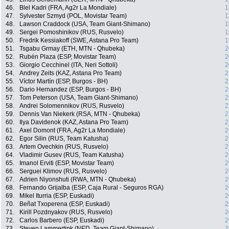
46.
Blel Kadri (FRA, Ag2r La Mondiale)
1
47.
Sylvester Szmyd (POL, Movistar Team)
1
48.
Lawson Craddock (USA, Team Giant-Shimano)
1
49.
Sergei Pomoshinikov (RUS, Rusvelo)
1
50.
Fredrik Kessiakoff (SWE, Astana Pro Team)
1
51.
Tsgabu Grmay (ETH, MTN - Qhubeka)
2
52.
Rubén Plaza (ESP, Movistar Team)
2
53.
Giorgio Cecchinel (ITA, Neri Sottoli)
2
54.
Andrey Zeits (KAZ, Astana Pro Team)
2
55.
Víctor Martín (ESP, Burgos - BH)
2
56.
Dario Hernandez (ESP, Burgos - BH)
2
57.
Tom Peterson (USA, Team Giant-Shimano)
2
58.
Andrei Solomennikov (RUS, Rusvelo)
2
59.
Dennis Van Niekerk (RSA, MTN - Qhubeka)
2
60.
Ilya Davidenok (KAZ, Astana Pro Team)
2
61.
Axel Domont (FRA, Ag2r La Mondiale)
2
62.
Egor Silin (RUS, Team Katusha)
2
63.
Artem Ovechkin (RUS, Rusvelo)
2
64.
Vladimir Gusev (RUS, Team Katusha)
2
65.
Imanol Erviti (ESP, Movistar Team)
2
66.
Serguei Klimov (RUS, Rusvelo)
2
67.
Adrien Niyonshuti (RWA, MTN - Qhubeka)
2
68.
Fernando Grijalba (ESP, Caja Rural - Seguros RGA)
2
69.
Mikel Iturria (ESP, Euskadi)
2
70.
Beñat Txoperena (ESP, Euskadi)
2
71.
Kirill Pozdnyakov (RUS, Rusvelo)
2
72.
Carlos Barbero (ESP, Euskadi)
2
73.
Steven Lammertink (NED, Team Giant-Shimano)
2