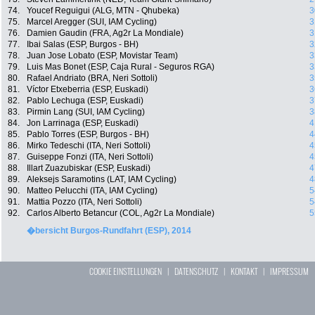
74.
Youcef Reguigui (ALG, MTN - Qhubeka)
3
75.
Marcel Aregger (SUI, IAM Cycling)
3
76.
Damien Gaudin (FRA, Ag2r La Mondiale)
3
77.
Ibai Salas (ESP, Burgos - BH)
3
78.
Juan Jose Lobato (ESP, Movistar Team)
3
79.
Luis Mas Bonet (ESP, Caja Rural - Seguros RGA)
3
80.
Rafael Andriato (BRA, Neri Sottoli)
3
81.
Víctor Etxeberria (ESP, Euskadi)
3
82.
Pablo Lechuga (ESP, Euskadi)
3
83.
Pirmin Lang (SUI, IAM Cycling)
3
84.
Jon Larrinaga (ESP, Euskadi)
4
85.
Pablo Torres (ESP, Burgos - BH)
4
86.
Mirko Tedeschi (ITA, Neri Sottoli)
4
87.
Guiseppe Fonzi (ITA, Neri Sottoli)
4
88.
Illart Zuazubiskar (ESP, Euskadi)
4
89.
Aleksejs Saramotins (LAT, IAM Cycling)
4
90.
Matteo Pelucchi (ITA, IAM Cycling)
5
91.
Mattia Pozzo (ITA, Neri Sottoli)
5
92.
Carlos Alberto Betancur (COL, Ag2r La Mondiale)
5
�bersicht Burgos-Rundfahrt (ESP), 2014
COOKIE EINSTELLUNGEN
|
DATENSCHUTZ
|
KONTAKT
|
IMPRESSUM