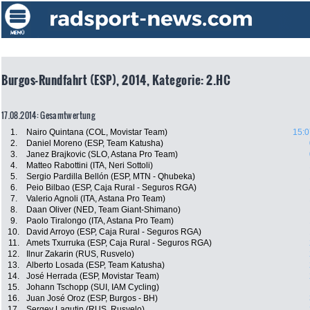
Burgos-Rundfahrt (ESP), 2014, Kategorie: 2.HC
17.08.2014: Gesamtwertung
1.
Nairo Quintana (COL, Movistar Team)
15:0
2.
Daniel Moreno (ESP, Team Katusha)
3.
Janez Brajkovic (SLO, Astana Pro Team)
4.
Matteo Rabottini (ITA, Neri Sottoli)
5.
Sergio Pardilla Bellón (ESP, MTN - Qhubeka)
6.
Peio Bilbao (ESP, Caja Rural - Seguros RGA)
7.
Valerio Agnoli (ITA, Astana Pro Team)
8.
Daan Oliver (NED, Team Giant-Shimano)
9.
Paolo Tiralongo (ITA, Astana Pro Team)
10.
David Arroyo (ESP, Caja Rural - Seguros RGA)
11.
Amets Txurruka (ESP, Caja Rural - Seguros RGA)
12.
Ilnur Zakarin (RUS, Rusvelo)
13.
Alberto Losada (ESP, Team Katusha)
14.
José Herrada (ESP, Movistar Team)
15.
Johann Tschopp (SUI, IAM Cycling)
16.
Juan José Oroz (ESP, Burgos - BH)
17.
Sergey Lagutin (RUS, Rusvelo)