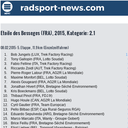
Etoile des Besseges (FRA), 2015, Kategorie: 2.1
08.02.2015: 5. Etappe , 11.9 km (Einzelzeitfahren)
1.
Bob Jungels (LUX, Trek Factory Racing)
1
2.
Tony Gallopin (FRA, Lotto Soudal)
3.
Fabio Felline (ITA, Trek Factory Racing)
4.
Riccardo Zoidl (AUT, Trek Factory Racing)
5.
Pierre-Roger Latour (FRA, AG2R La Mondiale)
6.
Maxime Monfort (BEL, Lotto Soudal)
7.
Alexis Gougeard (FRA, AG2R La Mondiale)
8.
Jonathan Hivert (FRA, Bretagne-Séché Environnement)
9.
Kris Boeckmans (BEL, Lotto Soudal)
10.
Thibaut Pinot (FRA, FDJ.fr)
11.
Hugo Houle (CAN, AG2R La Mondiale)
12.
Cyril Gautier (FRA, Team Europcar)
13.
Pello Bilbao (ESP, Caja Rural-Seguros RGA)
14.
Eduardo Sepulveda (ARG, Bretagne-Séché Environnement)
15.
Marco Marcato (ITA, Wanty - Groupe Gobert)
16.
Brice Feillu (FRA, Bretagne-Séché Environnement)
17.
Eliot Lietaer (BEL, Topsport Vlaanderen - Baloise)