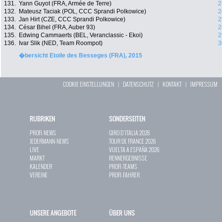
131.
Yann Guyot (FRA, Armée de Terre)
2
132.
Mateusz Taciak (POL, CCC Sprandi Polkowice)
2
133.
Jan Hirt (CZE, CCC Sprandi Polkowice)
2
134.
César Bihel (FRA, Auber 93)
2
135.
Edwing Cammaerts (BEL, Veranclassic - Ekoi)
2
136.
Ivar Slik (NED, Team Roompot)
3
�bersicht Etoile des Besseges (FRA), 2015
COOKIE EINSTELLUNGEN
|
DATENSCHUTZ
|
KONTAKT
|
IMPRESSUM
RUBRIKEN
SONDERSEITEN
PROFI-NEWS
GIRO D`ITALIA 2026
JEDERMANN-NEWS
TOUR DE FRANCE 2026
LIVE
VUELTA A ESPAÑA 2026
MARKT
RENNERGEBNISSE
KALENDER
PROFI-TEAMS
VEREINE
PROFI-FAHRER
UNSERE ANGEBOTE
ÜBER UNS