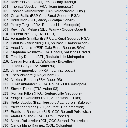
103.
Riccardo Zoidl (AUT, Trek Factory Racing)
1
104.
Thomas Voeckler (FRA, Team Europcar)
1
105.
Thomas Vaubourzeix (FRA, Veranclassic - Ekoi)
1
106.
Omar Fraile (ESP, Caja Rural-Seguros RGA)
1
107.
Boris Dron (BEL, Wanty - Groupe Gobert)
1
108.
Jimmy Turgis (FRA, Roubaix Lille Metropole)
1
109.
Kevin Van Melsen (BEL, Wanty - Groupe Gobert)
1
110.
Laurent Pichon (FRA, FDJ.fr)
1
111.
Fernando Grijalba (ESP, Caja Rural-Seguros RGA)
1
112.
Paulius Siskevicius (LTU, An Post - Chainreaction)
1
113.
Angel Madrazo (ESP, Caja Rural-Seguros RGA)
1
114.
Stéphane Rossetto (FRA, Cofidis, Solutions Credits)
1
115.
Timothy Dupont (BEL, Roubaix Lille Metropole)
1
116.
Gaëtan Pons (BEL, Wallonie - Bruxelles)
1
117.
Julien Guay (FRA, Auber 93)
1
118.
Jimmy Engoulvent (FRA, Team Europcar)
1
119.
Théo Vimpere (FRA, Auber 93)
1
120.
Maxime Renault (FRA, Auber 93)
1
121.
Julien Antomarchi (FRA, Roubaix Lille Metropole)
1
122.
Steven Tronet (FRA, Auber 93)
1
123.
Romain Pillon (FRA, Roubaix Lille Metropole)
1
124.
Serge Dewortelaer (BEL, Veranclassic - Ekoi)
1
125.
Pieter Jacobs (BEL, Topsport Vlaanderen - Baloise)
2
126.
Alexander Maes (BEL, An Post - Chainreaction)
2
127.
Branislau Samoilau (BLR, CCC Sprandi Polkowice)
2
128.
Pierre Rolland (FRA, Team Europcar)
2
129.
Marek Rutkiewicz (POL, CCC Sprandi Polkowice)
2
130.
Carlos Mario Ramirez (COL, Colombia)
2