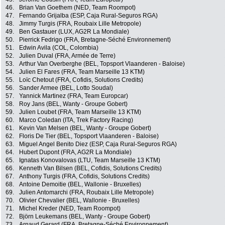
46.
Brian Van Goethem (NED, Team Roompot)
47.
Fernando Grijalba (ESP, Caja Rural-Seguros RGA)
48.
Jimmy Turgis (FRA, Roubaix Lille Metropole)
49.
Ben Gastauer (LUX, AG2R La Mondiale)
50.
Pierrick Fedrigo (FRA, Bretagne-Séché Environnement)
51.
Edwin Avila (COL, Colombia)
52.
Julien Duval (FRA, Armée de Terre)
53.
Arthur Van Overberghe (BEL, Topsport Vlaanderen - Baloise)
54.
Julien El Fares (FRA, Team Marseille 13 KTM)
55.
Loïc Chetout (FRA, Cofidis, Solutions Credits)
56.
Sander Armee (BEL, Lotto Soudal)
57.
Yannick Martinez (FRA, Team Europcar)
58.
Roy Jans (BEL, Wanty - Groupe Gobert)
59.
Julien Loubet (FRA, Team Marseille 13 KTM)
60.
Marco Coledan (ITA, Trek Factory Racing)
61.
Kevin Van Melsen (BEL, Wanty - Groupe Gobert)
62.
Floris De Tier (BEL, Topsport Vlaanderen - Baloise)
63.
Miguel Angel Benito Diez (ESP, Caja Rural-Seguros RGA)
64.
Hubert Dupont (FRA, AG2R La Mondiale)
65.
Ignatas Konovalovas (LTU, Team Marseille 13 KTM)
66.
Kenneth Van Bilsen (BEL, Cofidis, Solutions Credits)
67.
Anthony Turgis (FRA, Cofidis, Solutions Credits)
68.
Antoine Demoitie (BEL, Wallonie - Bruxelles)
69.
Julien Antomarchi (FRA, Roubaix Lille Metropole)
70.
Olivier Chevalier (BEL, Wallonie - Bruxelles)
71.
Michel Kreder (NED, Team Roompot)
72.
Björn Leukemans (BEL, Wanty - Groupe Gobert)
73.
Arnaud Gerard (FRA, Bretagne-Séché Environnement)