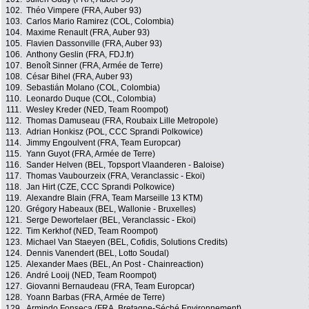
102.
Théo Vimpere (FRA, Auber 93)
103.
Carlos Mario Ramirez (COL, Colombia)
104.
Maxime Renault (FRA, Auber 93)
105.
Flavien Dassonville (FRA, Auber 93)
106.
Anthony Geslin (FRA, FDJ.fr)
107.
Benoît Sinner (FRA, Armée de Terre)
108.
César Bihel (FRA, Auber 93)
109.
Sebastián Molano (COL, Colombia)
110.
Leonardo Duque (COL, Colombia)
111.
Wesley Kreder (NED, Team Roompot)
112.
Thomas Damuseau (FRA, Roubaix Lille Metropole)
113.
Adrian Honkisz (POL, CCC Sprandi Polkowice)
114.
Jimmy Engoulvent (FRA, Team Europcar)
115.
Yann Guyot (FRA, Armée de Terre)
116.
Sander Helven (BEL, Topsport Vlaanderen - Baloise)
117.
Thomas Vaubourzeix (FRA, Veranclassic - Ekoi)
118.
Jan Hirt (CZE, CCC Sprandi Polkowice)
119.
Alexandre Blain (FRA, Team Marseille 13 KTM)
120.
Grégory Habeaux (BEL, Wallonie - Bruxelles)
121.
Serge Dewortelaer (BEL, Veranclassic - Ekoi)
122.
Tim Kerkhof (NED, Team Roompot)
123.
Michael Van Staeyen (BEL, Cofidis, Solutions Credits)
124.
Dennis Vanendert (BEL, Lotto Soudal)
125.
Alexander Maes (BEL, An Post - Chainreaction)
126.
André Looij (NED, Team Roompot)
127.
Giovanni Bernaudeau (FRA, Team Europcar)
128.
Yoann Barbas (FRA, Armée de Terre)
129.
Armindo Fonseca (FRA, Bretagne-Séché Environnement)