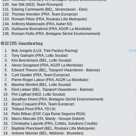
130.
Ivar Slik (NED, Team Roompot)
131.
Edwing Cammaerts (BEL, Veranclassic - Ekoi)
132.
Thomas Voeckler (FRA, Team Europcar)
133.
Romain Pillon (FRA, Roubaix Lille Metropole)
134.
Anthony Maldonado (FRA, Auber 93)
135.
Guillaume Bonnafond (FRA, AG2R La Mondiale)
136.
Romain Feillu (FRA, Bretagne-Séché Environnement)
08.02.2015: Gesamtwertung
1.
Bob Jungels (LUX, Trek Factory Racing)
15:4
2.
Tony Gallopin (FRA, Lotto Soudal)
3.
Kris Boeckmans (BEL, Lotto Soudal)
4.
Alexis Gougeard (FRA, AG2R La Mondiale)
5.
Edward Theuns (BEL, Topsport Vlaanderen - Baloise)
6.
Cyril Gautier (FRA, Team Europcar)
7.
Pierre-Roger Latour (FRA, AG2R La Mondiale)
8.
Maxime Monfort (BEL, Lotto Soudal)
9.
Eliot Lietaer (BEL, Topsport Vlaanderen - Baloise)
10.
Pim Ligthart (NED, Lotto Soudal)
11.
Jonathan Hivert (FRA, Bretagne-Séché Environnement)
12.
Bryan Coquard (FRA, Team Europcar)
13.
Thibaut Pinot (FRA, FDJ.fr)
14.
Pello Bilbao (ESP, Caja Rural-Seguros RGA)
15.
Marco Marcato (ITA, Wanty - Groupe Gobert)
16.
Christophe Laporte (FRA, Cofidis, Solutions Credits)
17.
Baptiste Planckaert (BEL, Roubaix Lille Metropole)
18.
Antoine Warnier (BEL, Wallonie - Bruxelles)