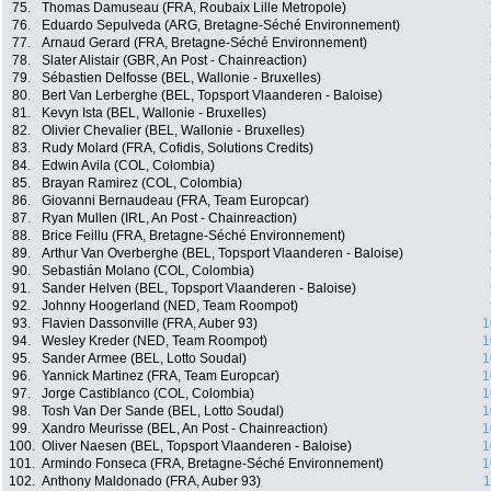
75.
Thomas Damuseau (FRA, Roubaix Lille Metropole)
76.
Eduardo Sepulveda (ARG, Bretagne-Séché Environnement)
77.
Arnaud Gerard (FRA, Bretagne-Séché Environnement)
78.
Slater Alistair (GBR, An Post - Chainreaction)
79.
Sébastien Delfosse (BEL, Wallonie - Bruxelles)
80.
Bert Van Lerberghe (BEL, Topsport Vlaanderen - Baloise)
81.
Kevyn Ista (BEL, Wallonie - Bruxelles)
82.
Olivier Chevalier (BEL, Wallonie - Bruxelles)
83.
Rudy Molard (FRA, Cofidis, Solutions Credits)
84.
Edwin Avila (COL, Colombia)
85.
Brayan Ramirez (COL, Colombia)
86.
Giovanni Bernaudeau (FRA, Team Europcar)
87.
Ryan Mullen (IRL, An Post - Chainreaction)
88.
Brice Feillu (FRA, Bretagne-Séché Environnement)
89.
Arthur Van Overberghe (BEL, Topsport Vlaanderen - Baloise)
90.
Sebastián Molano (COL, Colombia)
91.
Sander Helven (BEL, Topsport Vlaanderen - Baloise)
92.
Johnny Hoogerland (NED, Team Roompot)
93.
Flavien Dassonville (FRA, Auber 93)
1
94.
Wesley Kreder (NED, Team Roompot)
1
95.
Sander Armee (BEL, Lotto Soudal)
1
96.
Yannick Martinez (FRA, Team Europcar)
1
97.
Jorge Castiblanco (COL, Colombia)
1
98.
Tosh Van Der Sande (BEL, Lotto Soudal)
1
99.
Xandro Meurisse (BEL, An Post - Chainreaction)
1
100.
Oliver Naesen (BEL, Topsport Vlaanderen - Baloise)
1
101.
Armindo Fonseca (FRA, Bretagne-Séché Environnement)
1
102.
Anthony Maldonado (FRA, Auber 93)
1