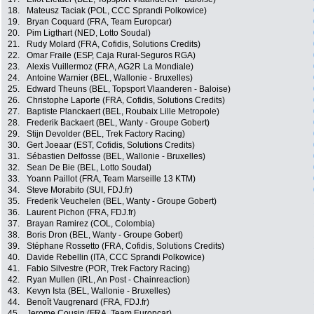
18.
Mateusz Taciak (POL, CCC Sprandi Polkowice)
19.
Bryan Coquard (FRA, Team Europcar)
20.
Pim Ligthart (NED, Lotto Soudal)
21.
Rudy Molard (FRA, Cofidis, Solutions Credits)
22.
Omar Fraile (ESP, Caja Rural-Seguros RGA)
23.
Alexis Vuillermoz (FRA, AG2R La Mondiale)
24.
Antoine Warnier (BEL, Wallonie - Bruxelles)
25.
Edward Theuns (BEL, Topsport Vlaanderen - Baloise)
26.
Christophe Laporte (FRA, Cofidis, Solutions Credits)
27.
Baptiste Planckaert (BEL, Roubaix Lille Metropole)
28.
Frederik Backaert (BEL, Wanty - Groupe Gobert)
29.
Stijn Devolder (BEL, Trek Factory Racing)
30.
Gert Joeaar (EST, Cofidis, Solutions Credits)
31.
Sébastien Delfosse (BEL, Wallonie - Bruxelles)
32.
Sean De Bie (BEL, Lotto Soudal)
33.
Yoann Paillot (FRA, Team Marseille 13 KTM)
34.
Steve Morabito (SUI, FDJ.fr)
35.
Frederik Veuchelen (BEL, Wanty - Groupe Gobert)
36.
Laurent Pichon (FRA, FDJ.fr)
37.
Brayan Ramirez (COL, Colombia)
38.
Boris Dron (BEL, Wanty - Groupe Gobert)
39.
Stéphane Rossetto (FRA, Cofidis, Solutions Credits)
40.
Davide Rebellin (ITA, CCC Sprandi Polkowice)
41.
Fabio Silvestre (POR, Trek Factory Racing)
42.
Ryan Mullen (IRL, An Post - Chainreaction)
43.
Kevyn Ista (BEL, Wallonie - Bruxelles)
44.
Benoît Vaugrenard (FRA, FDJ.fr)
45.
Jerome Cousin (FRA, Team Europcar)