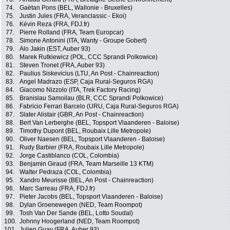
74.
Gaëtan Pons (BEL, Wallonie - Bruxelles)
75.
Justin Jules (FRA, Veranclassic - Ekoi)
76.
Kévin Reza (FRA, FDJ.fr)
77.
Pierre Rolland (FRA, Team Europcar)
78.
Simone Antonini (ITA, Wanty - Groupe Gobert)
79.
Alo Jakin (EST, Auber 93)
80.
Marek Rutkiewicz (POL, CCC Sprandi Polkowice)
81.
Steven Tronet (FRA, Auber 93)
82.
Paulius Siskevicius (LTU, An Post - Chainreaction)
83.
Angel Madrazo (ESP, Caja Rural-Seguros RGA)
84.
Giacomo Nizzolo (ITA, Trek Factory Racing)
85.
Branislau Samoilau (BLR, CCC Sprandi Polkowice)
86.
Fabricio Ferrari Barcelo (URU, Caja Rural-Seguros RGA)
87.
Slater Alistair (GBR, An Post - Chainreaction)
88.
Bert Van Lerberghe (BEL, Topsport Vlaanderen - Baloise)
89.
Timothy Dupont (BEL, Roubaix Lille Metropole)
90.
Oliver Naesen (BEL, Topsport Vlaanderen - Baloise)
91.
Rudy Barbier (FRA, Roubaix Lille Metropole)
92.
Jorge Castiblanco (COL, Colombia)
93.
Benjamin Giraud (FRA, Team Marseille 13 KTM)
94.
Walter Pedraza (COL, Colombia)
95.
Xandro Meurisse (BEL, An Post - Chainreaction)
96.
Marc Sarreau (FRA, FDJ.fr)
97.
Pieter Jacobs (BEL, Topsport Vlaanderen - Baloise)
98.
Dylan Groenewegen (NED, Team Roompot)
99.
Tosh Van Der Sande (BEL, Lotto Soudal)
100.
Johnny Hoogerland (NED, Team Roompot)
101.
Julien Guay (FRA, Auber 93)