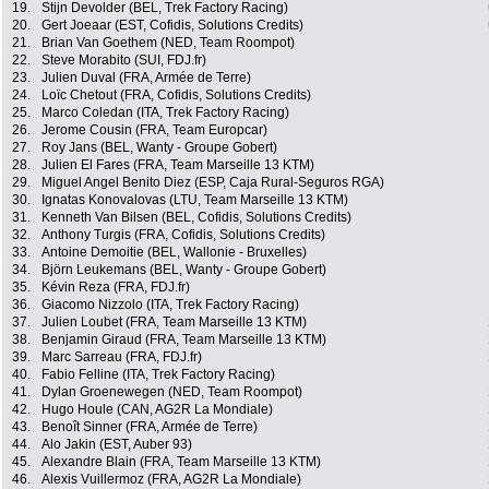
19.
Stijn Devolder (BEL, Trek Factory Racing)
20.
Gert Joeaar (EST, Cofidis, Solutions Credits)
21.
Brian Van Goethem (NED, Team Roompot)
22.
Steve Morabito (SUI, FDJ.fr)
23.
Julien Duval (FRA, Armée de Terre)
24.
Loïc Chetout (FRA, Cofidis, Solutions Credits)
25.
Marco Coledan (ITA, Trek Factory Racing)
26.
Jerome Cousin (FRA, Team Europcar)
27.
Roy Jans (BEL, Wanty - Groupe Gobert)
28.
Julien El Fares (FRA, Team Marseille 13 KTM)
29.
Miguel Angel Benito Diez (ESP, Caja Rural-Seguros RGA)
30.
Ignatas Konovalovas (LTU, Team Marseille 13 KTM)
31.
Kenneth Van Bilsen (BEL, Cofidis, Solutions Credits)
32.
Anthony Turgis (FRA, Cofidis, Solutions Credits)
33.
Antoine Demoitie (BEL, Wallonie - Bruxelles)
34.
Björn Leukemans (BEL, Wanty - Groupe Gobert)
35.
Kévin Reza (FRA, FDJ.fr)
36.
Giacomo Nizzolo (ITA, Trek Factory Racing)
37.
Julien Loubet (FRA, Team Marseille 13 KTM)
38.
Benjamin Giraud (FRA, Team Marseille 13 KTM)
39.
Marc Sarreau (FRA, FDJ.fr)
40.
Fabio Felline (ITA, Trek Factory Racing)
41.
Dylan Groenewegen (NED, Team Roompot)
42.
Hugo Houle (CAN, AG2R La Mondiale)
43.
Benoît Sinner (FRA, Armée de Terre)
44.
Alo Jakin (EST, Auber 93)
45.
Alexandre Blain (FRA, Team Marseille 13 KTM)
46.
Alexis Vuillermoz (FRA, AG2R La Mondiale)