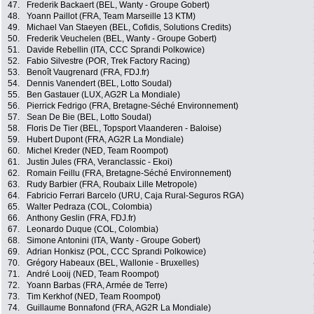
47.
Frederik Backaert (BEL, Wanty - Groupe Gobert)
48.
Yoann Paillot (FRA, Team Marseille 13 KTM)
49.
Michael Van Staeyen (BEL, Cofidis, Solutions Credits)
50.
Frederik Veuchelen (BEL, Wanty - Groupe Gobert)
51.
Davide Rebellin (ITA, CCC Sprandi Polkowice)
52.
Fabio Silvestre (POR, Trek Factory Racing)
53.
Benoît Vaugrenard (FRA, FDJ.fr)
54.
Dennis Vanendert (BEL, Lotto Soudal)
55.
Ben Gastauer (LUX, AG2R La Mondiale)
56.
Pierrick Fedrigo (FRA, Bretagne-Séché Environnement)
57.
Sean De Bie (BEL, Lotto Soudal)
58.
Floris De Tier (BEL, Topsport Vlaanderen - Baloise)
59.
Hubert Dupont (FRA, AG2R La Mondiale)
60.
Michel Kreder (NED, Team Roompot)
61.
Justin Jules (FRA, Veranclassic - Ekoi)
62.
Romain Feillu (FRA, Bretagne-Séché Environnement)
63.
Rudy Barbier (FRA, Roubaix Lille Metropole)
64.
Fabricio Ferrari Barcelo (URU, Caja Rural-Seguros RGA)
65.
Walter Pedraza (COL, Colombia)
66.
Anthony Geslin (FRA, FDJ.fr)
67.
Leonardo Duque (COL, Colombia)
68.
Simone Antonini (ITA, Wanty - Groupe Gobert)
69.
Adrian Honkisz (POL, CCC Sprandi Polkowice)
70.
Grégory Habeaux (BEL, Wallonie - Bruxelles)
71.
André Looij (NED, Team Roompot)
72.
Yoann Barbas (FRA, Armée de Terre)
73.
Tim Kerkhof (NED, Team Roompot)
74.
Guillaume Bonnafond (FRA, AG2R La Mondiale)