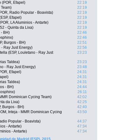
o (POR, Efapel)
22:19
r Team)
22:19
POR, Radio Popular - Boavista)
22:19
(ESP, Efapel)
22:19
(POR, LA Aluminios - Antarte)
22:19
52 - Quinta da Lixa)
22:19
 - BH)
22:46
osphinx)
22:46
P, Burgos - BH)
22:51
 - Ray Just Energy)
22:56
ella (ESP, Louletano - Ray Just
23:23
rias Taldea)
23:23
o - Ray Just Energy)
23:48
POR, Efapel)
24:31
apel)
24:31
rias Taldea)
24:31
os - BH)
24:44
kosphinx)
26:11
- MMR Dominican Cycing Team)
42:02
ta da Lixa)
42:25
, Burgos - BH)
42:40
DOM, Inteja - MMR Dominican Cycing
43:50
io Popular - Boavista)
44:37
os - Antarte)
47:34
inios - Antarte)
47:34
unidad de Madrid (ESP), 2015