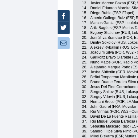
13.
Javier Moreno Bazan (ESP, 
14.
Daniel Eduardo Moreira Silv
15.
Diego Rubio (ESP, Efapel)
Facebook
16.
Alberto Gallego Ruiz (ESP, 
17.
Marcos Garcia (ESP, Louleta
18.
Aritz Bagües (ESP, Murias T
Twitter
19.
Evgeny Shalunov (RUS, Lok
20.
Jóni Silva Brandão (POR, Ef
21.
Dmitry Sokolov (RUS, Lokos
Newsletter:
22.
Aleksey Rybalkin (RUS, Lok
23.
Joaquim Silva (POR, W52 - Q
24.
Garikoitz Bravo Oiarbide (ES
25.
Nuno Matos (POR, Radio Pop
26.
Alejandro Marque Porto (ESP
27.
Jasha Sütterlin (GER, Movis
28.
Beñat Txoperena Matxikote 
29.
Bruno Duarte Ferreira Silva 
30.
Jesus Del Pino Corrochano 
31.
Sergey Shilov (RUS, Lokosp
32.
Sergey Vdovin (RUS, Lokos
33.
Hernani Broco (POR, LA Alum
34.
John Gadret (FRA, Movistar
35.
Rui Vinhas (POR, W52 - Quin
36.
David De La Fuente Rasilla 
37.
Rui Miguel Sousa Barbosa (
38.
Sebastia Mascaro Rigo (ESP
39.
Sandro Filipe Silva Pinto (P
40.
Mikel Bizkarra (ESP, Murias 