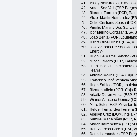
41.
Vasily Neustroev (RUS, Lok
42.
Arnau Soe Vall (ESP, Burgos
43.
Ricardo Ferreira (POR, Radi
44.
Victor Martin Hernandez (ES
45.
Celio Cristiano Sousa (POR,
46.
Virgilio Martins Dos Santos 
47.
Igor Merino Cortazar (ESP, 
48.
Joao Benta (POR, Louletano
49.
Haritz Orbe Urrutia (ESP, Mu
50.
Jose Antonio De Segovia Bot
Energy)
51.
Hugo De Matos Sancho (POR,
52.
Micael Isidoro (POR, Loulet
53.
Juan Jose Cueto Montero (
Team)
54.
Antonio Molina (ESP, Caja 
55.
Francisco José Ventoso Albe
56.
Hugo Sabido (POR, Louletan
57.
Ricardo Vilela (POR, Caja R
58.
Arkaitz Duran Aroca (ESP, Ef
59.
Winner Anacona Gomez (COL
60.
Marc Soler (ESP, Movistar T
61.
Hélder Fernandes Ferreira (
62.
Adellyn Cruz (DOM, Inteja 
63.
Samuel Magalhães (POR, Rad
64.
Ander Barrenetxea (ESP, Mu
65.
Raul Alarcon Garcia (ESP, W
66.
Dario Hernandez (ESP, Burg