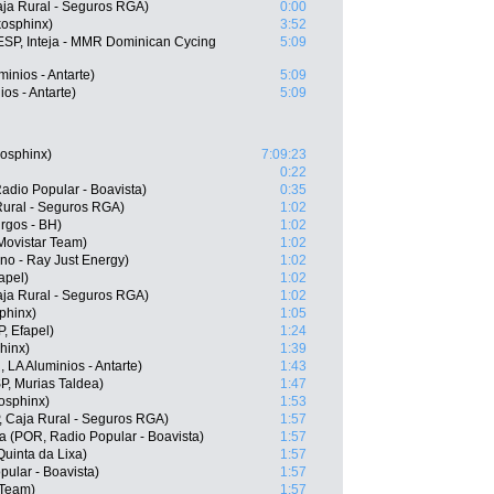
aja Rural - Seguros RGA)
0:00
kosphinx)
3:52
SP, Inteja - MMR Dominican Cycing
5:09
inios - Antarte)
5:09
os - Antarte)
5:09
osphinx)
7:09:23
0:22
Radio Popular - Boavista)
0:35
Rural - Seguros RGA)
1:02
rgos - BH)
1:02
Movistar Team)
1:02
no - Ray Just Energy)
1:02
apel)
1:02
aja Rural - Seguros RGA)
1:02
phinx)
1:05
, Efapel)
1:24
hinx)
1:39
LA Aluminios - Antarte)
1:43
P, Murias Taldea)
1:47
osphinx)
1:53
, Caja Rural - Seguros RGA)
1:57
a (POR, Radio Popular - Boavista)
1:57
uinta da Lixa)
1:57
ular - Boavista)
1:57
 Team)
1:57