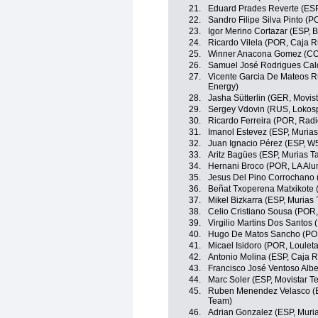
21.
Eduard Prades Reverte (ESP
22.
Sandro Filipe Silva Pinto (P
23.
Igor Merino Cortazar (ESP, 
24.
Ricardo Vilela (POR, Caja R
25.
Winner Anacona Gomez (COL
26.
Samuel José Rodrigues Cald
27.
Vicente Garcia De Mateos Ru
Energy)
28.
Jasha Sütterlin (GER, Movis
29.
Sergey Vdovin (RUS, Lokos
30.
Ricardo Ferreira (POR, Radi
31.
Imanol Estevez (ESP, Murias
32.
Juan Ignacio Pérez (ESP, W5
33.
Aritz Bagües (ESP, Murias T
34.
Hernani Broco (POR, LA Alum
35.
Jesus Del Pino Corrochano 
36.
Beñat Txoperena Matxikote 
37.
Mikel Bizkarra (ESP, Murias 
38.
Celio Cristiano Sousa (POR,
39.
Virgilio Martins Dos Santos 
40.
Hugo De Matos Sancho (POR,
41.
Micael Isidoro (POR, Loulet
42.
Antonio Molina (ESP, Caja 
43.
Francisco José Ventoso Albe
44.
Marc Soler (ESP, Movistar T
45.
Ruben Menendez Velasco (E
Team)
46.
Adrian Gonzalez (ESP, Muri