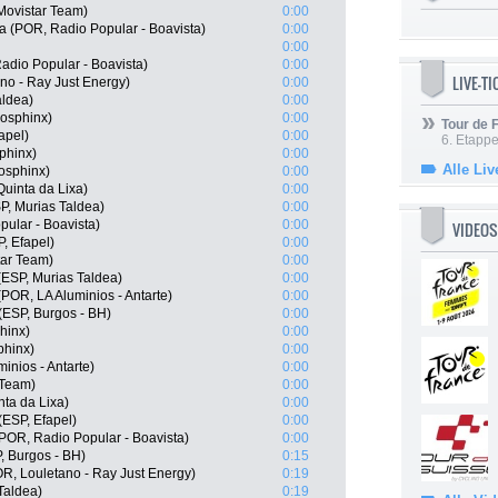
Movistar Team)
0:00
a (POR, Radio Popular - Boavista)
0:00
0:00
Radio Popular - Boavista)
0:00
LIVE-T
no - Ray Just Energy)
0:00
aldea)
0:00
osphinx)
0:00
Tour de
apel)
0:00
6. Etapp
phinx)
0:00
Alle Liv
osphinx)
0:00
uinta da Lixa)
0:00
P, Murias Taldea)
0:00
ular - Boavista)
0:00
VIDEOS
, Efapel)
0:00
tar Team)
0:00
(ESP, Murias Taldea)
0:00
(POR, LA Aluminios - Antarte)
0:00
(ESP, Burgos - BH)
0:00
hinx)
0:00
phinx)
0:00
inios - Antarte)
0:00
 Team)
0:00
ta da Lixa)
0:00
(ESP, Efapel)
0:00
POR, Radio Popular - Boavista)
0:00
, Burgos - BH)
0:15
OR, Louletano - Ray Just Energy)
0:19
Taldea)
0:19