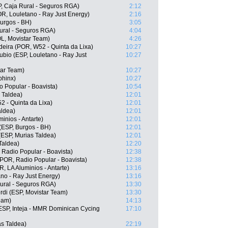
, Caja Rural - Seguros RGA)
2:12
OR, Louletano - Ray Just Energy)
2:16
Burgos - BH)
3:05
ural - Seguros RGA)
4:04
, Movistar Team)
4:26
eira (POR, W52 - Quinta da Lixa)
10:27
bio (ESP, Louletano - Ray Just
10:27
tar Team)
10:27
phinx)
10:27
o Popular - Boavista)
10:54
 Taldea)
12:01
2 - Quinta da Lixa)
12:01
aldea)
12:01
inios - Antarte)
12:01
(ESP, Burgos - BH)
12:01
(ESP, Murias Taldea)
12:01
Taldea)
12:20
 Radio Popular - Boavista)
12:38
(POR, Radio Popular - Boavista)
12:38
 LA Aluminios - Antarte)
13:16
ano - Ray Just Energy)
13:16
Rural - Seguros RGA)
13:30
rdi (ESP, Movistar Team)
13:30
eam)
14:13
SP, Inteja - MMR Dominican Cycing
17:10
as Taldea)
22:19