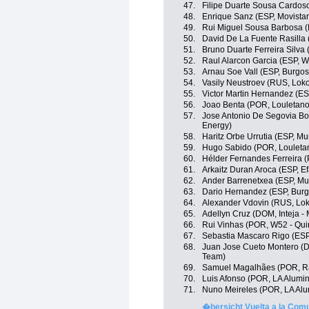
47.
Filipe Duarte Sousa Cardos
48.
Enrique Sanz (ESP, Movista
49.
Rui Miguel Sousa Barbosa (
50.
David De La Fuente Rasilla 
51.
Bruno Duarte Ferreira Silva 
52.
Raul Alarcon Garcia (ESP, W
53.
Arnau Soe Vall (ESP, Burgos
54.
Vasily Neustroev (RUS, Lok
55.
Victor Martin Hernandez (ES
56.
Joao Benta (POR, Louletano
57.
Jose Antonio De Segovia Bot
Energy)
58.
Haritz Orbe Urrutia (ESP, Mu
59.
Hugo Sabido (POR, Louletan
60.
Hélder Fernandes Ferreira (
61.
Arkaitz Duran Aroca (ESP, Ef
62.
Ander Barrenetxea (ESP, Mu
63.
Dario Hernandez (ESP, Burg
64.
Alexander Vdovin (RUS, Lo
65.
Adellyn Cruz (DOM, Inteja 
66.
Rui Vinhas (POR, W52 - Quin
67.
Sebastia Mascaro Rigo (ESP
68.
Juan Jose Cueto Montero (
Team)
69.
Samuel Magalhães (POR, Rad
70.
Luis Afonso (POR, LA Alumini
71.
Nuno Meireles (POR, LA Alum
�bersicht Vuelta a la Com