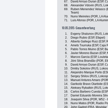
67.
David Arroyo Duran (ESP, C
68.
Alexander Vdovin (RUS, Lo
69.
Ruben Menendez Velasco (E
Team)
70.
Nuno Meireles (POR, LA Alum
71.
Luis Afonso (POR, LA Alumini
10.05.2015: Gesamtwertung
1.
Evgeny Shalunov (RUS, Lok
2.
Diego Rubio (ESP, Efapel)
3.
Alberto Gallego Ruiz (ESP, 
4.
Amets Txurruka (ESP, Caja 
5.
Pablo Torres Muino (ESP, Bu
6.
Javier Moreno Bazan (ESP, 
7.
Marcos Garcia (ESP, Louleta
8.
Jóni Silva Brandão (POR, Ef
9.
David Arroyo Duran (ESP, C
10.
Dmitry Sokolov (RUS, Lokos
11.
Alejandro Marque Porto (ESP
12.
Sergey Shilov (RUS, Lokosp
13.
Manuel Antures Amaro (POR, 
14.
Garikoitz Bravo Oiarbide (ES
15.
Aleksey Rybalkin (RUS, Lok
16.
Carlos Barbero Cuesta (ESP
17.
Daniel Eduardo Moreira Silv
18.
Joaquim Silva (POR, W52 - Q
19.
Nuno Matos (POR, Radio Pop
20.
John Gadret (FRA, Movistar