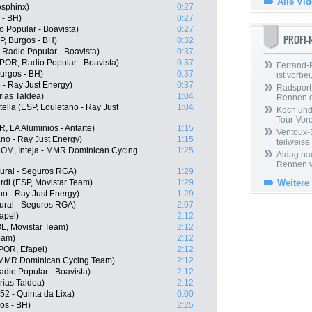
Alle Vi
osphinx)
0:27
 - BH)
0:27
o Popular - Boavista)
0:27
PROFI
P, Burgos - BH)
0:32
 Radio Popular - Boavista)
0:37
(POR, Radio Popular - Boavista)
0:37
Ferrand-P
Burgos - BH)
0:37
ist vorbei,
 - Ray Just Energy)
0:37
Radsport 
rias Taldea)
1:04
Rennen 
ella (ESP, Louletano - Ray Just
1:04
Koch und 
Tour-Vor
 LA Aluminios - Antarte)
1:15
Ventoux-
ano - Ray Just Energy)
1:15
teilweise
DOM, Inteja - MMR Dominican Cycing
1:25
Aldag nac
Rennen v
Rural - Seguros RGA)
1:29
rdi (ESP, Movistar Team)
1:29
Weitere
o - Ray Just Energy)
1:29
ural - Seguros RGA)
2:07
apel)
2:12
, Movistar Team)
2:12
eam)
2:12
POR, Efapel)
2:12
- MMR Dominican Cycing Team)
2:12
io Popular - Boavista)
2:12
rias Taldea)
2:12
52 - Quinta da Lixa)
0:00
os - BH)
2:25