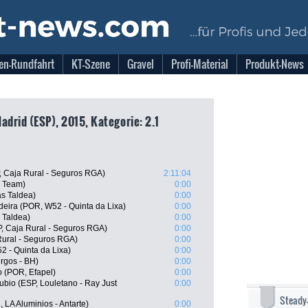
en-Rundfahrt
KT-Szene
Gravel
Profi-Material
Produkt-News
adrid (ESP), 2015, Kategorie: 2.1
, Caja Rural - Seguros RGA)
2:11:04
r Team)
0:00
as Taldea)
0:00
eira (POR, W52 - Quinta da Lixa)
0:00
 Taldea)
0:00
, Caja Rural - Seguros RGA)
0:00
Rural - Seguros RGA)
0:00
2 - Quinta da Lixa)
0:00
rgos - BH)
0:00
o (POR, Efapel)
0:00
bio (ESP, Louletano - Ray Just
0:00
Steady
LA Aluminios - Antarte)
0:00