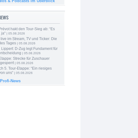
deos & Podcasts im Überblick
-NEWS
révot hakt den Tour-Sieg ab: “Es
 ja“
| 05.08.2026
live im Stream, TV und Ticker: Die
des Tages
| 05.08.2026
Lippert: D-Zug legt Fundament für
entscheidung
| 05.08.2026
Etappe: Strecke für Zuschauer
 gesperrt
| 05.08.2026
h 5. Tour-Etappe: “Ein riesiges
on uns“
| 05.08.2026
 Profi-News