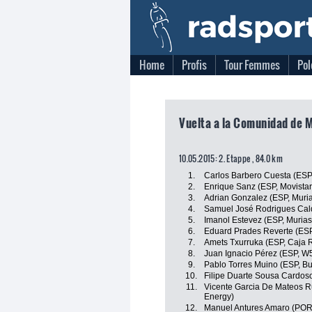
Home
Profis
Tour Femmes
Pol
Vuelta a la Comunidad de M
10.05.2015: 2. Etappe , 84.0 km
1.
Carlos Barbero Cuesta (ESP
2.
Enrique Sanz (ESP, Movista
3.
Adrian Gonzalez (ESP, Muri
4.
Samuel José Rodrigues Cald
5.
Imanol Estevez (ESP, Murias
6.
Eduard Prades Reverte (ESP
7.
Amets Txurruka (ESP, Caja 
8.
Juan Ignacio Pérez (ESP, W5
9.
Pablo Torres Muino (ESP, Bu
10.
Filipe Duarte Sousa Cardos
11.
Vicente Garcia De Mateos Ru
Energy)
12.
Manuel Antures Amaro (POR, 