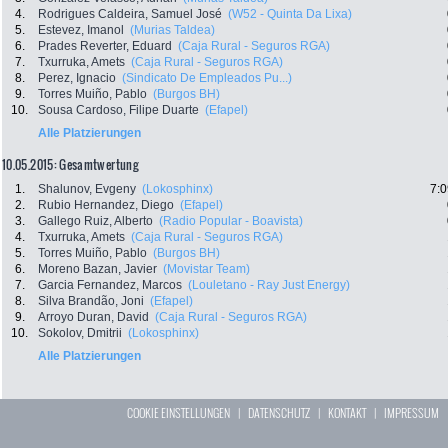
4.
Rodrigues Caldeira, Samuel José
(W52 - Quinta Da Lixa)
5.
Estevez, Imanol
(Murias Taldea)
6.
Prades Reverter, Eduard
(Caja Rural - Seguros RGA)
7.
Txurruka, Amets
(Caja Rural - Seguros RGA)
8.
Perez, Ignacio
(Sindicato De Empleados Pu...)
9.
Torres Muiño, Pablo
(Burgos BH)
10.
Sousa Cardoso, Filipe Duarte
(Efapel)
Alle Platzierungen
10.05.2015: Gesamtwertung
1.
Shalunov, Evgeny
(Lokosphinx)
7:0
2.
Rubio Hernandez, Diego
(Efapel)
3.
Gallego Ruiz, Alberto
(Radio Popular - Boavista)
4.
Txurruka, Amets
(Caja Rural - Seguros RGA)
5.
Torres Muiño, Pablo
(Burgos BH)
6.
Moreno Bazan, Javier
(Movistar Team)
7.
Garcia Fernandez, Marcos
(Louletano - Ray Just Energy)
8.
Silva Brandão, Joni
(Efapel)
9.
Arroyo Duran, David
(Caja Rural - Seguros RGA)
10.
Sokolov, Dmitrii
(Lokosphinx)
Alle Platzierungen
COOKIE EINSTELLUNGEN
|
DATENSCHUTZ
|
KONTAKT
|
IMPRESSUM