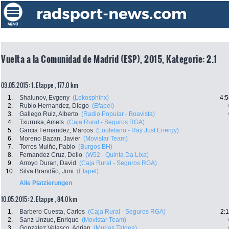
Vuelta a la Comunidad de Madrid (ESP), 2015, Kategorie: 2.1
09.05.2015: 1. Etappe , 177.0 km
1.
Shalunov, Evgeny
(Lokosphinx)
4:5
2.
Rubio Hernandez, Diego
(Efapel)
3.
Gallego Ruiz, Alberto
(Radio Popular - Boavista)
4.
Txurruka, Amets
(Caja Rural - Seguros RGA)
5.
Garcia Fernandez, Marcos
(Louletano - Ray Just Energy)
6.
Moreno Bazan, Javier
(Movistar Team)
7.
Torres Muiño, Pablo
(Burgos BH)
8.
Fernandez Cruz, Delio
(W52 - Quinta Da Lixa)
9.
Arroyo Duran, David
(Caja Rural - Seguros RGA)
10.
Silva Brandão, Joni
(Efapel)
Alle Platzierungen
10.05.2015: 2. Etappe , 84.0 km
1.
Barbero Cuesta, Carlos
(Caja Rural - Seguros RGA)
2:
2.
Sanz Unzue, Enrique
(Movistar Team)
3.
Gonzalez Velasco, Adrian
(Murias Taldea)