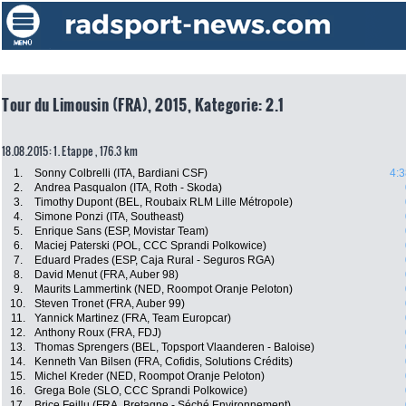
Tour du Limousin (FRA), 2015, Kategorie: 2.1
18.08.2015: 1. Etappe , 176.3 km
1.
Sonny Colbrelli (ITA, Bardiani CSF)
4:3
2.
Andrea Pasqualon (ITA, Roth - Skoda)
3.
Timothy Dupont (BEL, Roubaix RLM Lille Métropole)
4.
Simone Ponzi (ITA, Southeast)
5.
Enrique Sans (ESP, Movistar Team)
6.
Maciej Paterski (POL, CCC Sprandi Polkowice)
7.
Eduard Prades (ESP, Caja Rural - Seguros RGA)
8.
David Menut (FRA, Auber 98)
9.
Maurits Lammertink (NED, Roompot Oranje Peloton)
10.
Steven Tronet (FRA, Auber 99)
11.
Yannick Martinez (FRA, Team Europcar)
12.
Anthony Roux (FRA, FDJ)
13.
Thomas Sprengers (BEL, Topsport Vlaanderen - Baloise)
14.
Kenneth Van Bilsen (FRA, Cofidis, Solutions Crédits)
15.
Michel Kreder (NED, Roompot Oranje Peloton)
16.
Grega Bole (SLO, CCC Sprandi Polkowice)
17.
Brice Feillu (FRA, Bretagne - Séché Environnement)