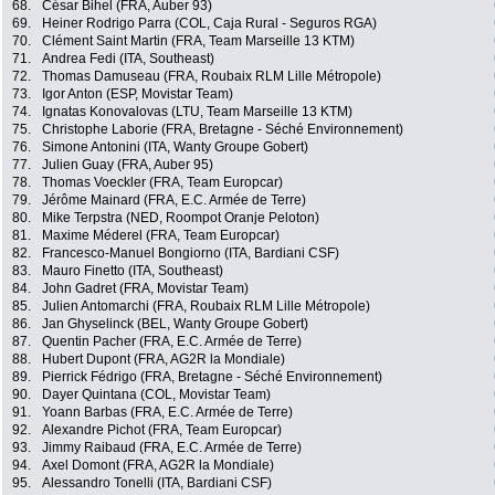
68.
César Bihel (FRA, Auber 93)
69.
Heiner Rodrigo Parra (COL, Caja Rural - Seguros RGA)
70.
Clément Saint Martin (FRA, Team Marseille 13 KTM)
71.
Andrea Fedi (ITA, Southeast)
72.
Thomas Damuseau (FRA, Roubaix RLM Lille Métropole)
73.
Igor Anton (ESP, Movistar Team)
74.
Ignatas Konovalovas (LTU, Team Marseille 13 KTM)
75.
Christophe Laborie (FRA, Bretagne - Séché Environnement)
76.
Simone Antonini (ITA, Wanty Groupe Gobert)
77.
Julien Guay (FRA, Auber 95)
78.
Thomas Voeckler (FRA, Team Europcar)
79.
Jérôme Mainard (FRA, E.C. Armée de Terre)
80.
Mike Terpstra (NED, Roompot Oranje Peloton)
81.
Maxime Méderel (FRA, Team Europcar)
82.
Francesco-Manuel Bongiorno (ITA, Bardiani CSF)
83.
Mauro Finetto (ITA, Southeast)
84.
John Gadret (FRA, Movistar Team)
85.
Julien Antomarchi (FRA, Roubaix RLM Lille Métropole)
86.
Jan Ghyselinck (BEL, Wanty Groupe Gobert)
87.
Quentin Pacher (FRA, E.C. Armée de Terre)
88.
Hubert Dupont (FRA, AG2R la Mondiale)
89.
Pierrick Fédrigo (FRA, Bretagne - Séché Environnement)
90.
Dayer Quintana (COL, Movistar Team)
91.
Yoann Barbas (FRA, E.C. Armée de Terre)
92.
Alexandre Pichot (FRA, Team Europcar)
93.
Jimmy Raibaud (FRA, E.C. Armée de Terre)
94.
Axel Domont (FRA, AG2R la Mondiale)
95.
Alessandro Tonelli (ITA, Bardiani CSF)