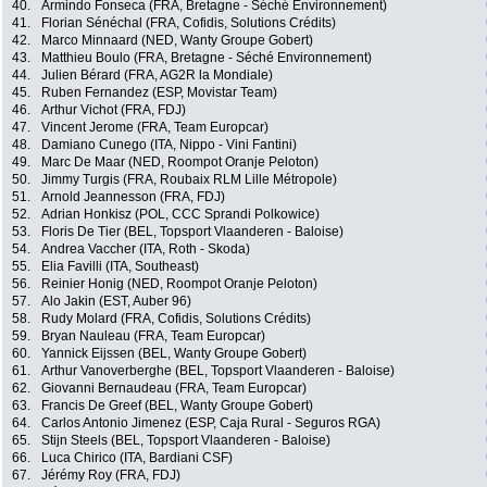
40.
Armindo Fonseca (FRA, Bretagne - Séché Environnement)
41.
Florian Sénéchal (FRA, Cofidis, Solutions Crédits)
42.
Marco Minnaard (NED, Wanty Groupe Gobert)
43.
Matthieu Boulo (FRA, Bretagne - Séché Environnement)
44.
Julien Bérard (FRA, AG2R la Mondiale)
45.
Ruben Fernandez (ESP, Movistar Team)
46.
Arthur Vichot (FRA, FDJ)
47.
Vincent Jerome (FRA, Team Europcar)
48.
Damiano Cunego (ITA, Nippo - Vini Fantini)
49.
Marc De Maar (NED, Roompot Oranje Peloton)
50.
Jimmy Turgis (FRA, Roubaix RLM Lille Métropole)
51.
Arnold Jeannesson (FRA, FDJ)
52.
Adrian Honkisz (POL, CCC Sprandi Polkowice)
53.
Floris De Tier (BEL, Topsport Vlaanderen - Baloise)
54.
Andrea Vaccher (ITA, Roth - Skoda)
55.
Elia Favilli (ITA, Southeast)
56.
Reinier Honig (NED, Roompot Oranje Peloton)
57.
Alo Jakin (EST, Auber 96)
58.
Rudy Molard (FRA, Cofidis, Solutions Crédits)
59.
Bryan Nauleau (FRA, Team Europcar)
60.
Yannick Eijssen (BEL, Wanty Groupe Gobert)
61.
Arthur Vanoverberghe (BEL, Topsport Vlaanderen - Baloise)
62.
Giovanni Bernaudeau (FRA, Team Europcar)
63.
Francis De Greef (BEL, Wanty Groupe Gobert)
64.
Carlos Antonio Jimenez (ESP, Caja Rural - Seguros RGA)
65.
Stijn Steels (BEL, Topsport Vlaanderen - Baloise)
66.
Luca Chirico (ITA, Bardiani CSF)
67.
Jérémy Roy (FRA, FDJ)