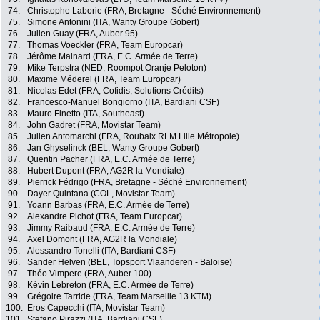
74.
Christophe Laborie (FRA, Bretagne - Séché Environnement)
75.
Simone Antonini (ITA, Wanty Groupe Gobert)
76.
Julien Guay (FRA, Auber 95)
77.
Thomas Voeckler (FRA, Team Europcar)
78.
Jérôme Mainard (FRA, E.C. Armée de Terre)
79.
Mike Terpstra (NED, Roompot Oranje Peloton)
80.
Maxime Méderel (FRA, Team Europcar)
81.
Nicolas Edet (FRA, Cofidis, Solutions Crédits)
82.
Francesco-Manuel Bongiorno (ITA, Bardiani CSF)
83.
Mauro Finetto (ITA, Southeast)
84.
John Gadret (FRA, Movistar Team)
85.
Julien Antomarchi (FRA, Roubaix RLM Lille Métropole)
86.
Jan Ghyselinck (BEL, Wanty Groupe Gobert)
87.
Quentin Pacher (FRA, E.C. Armée de Terre)
88.
Hubert Dupont (FRA, AG2R la Mondiale)
89.
Pierrick Fédrigo (FRA, Bretagne - Séché Environnement)
90.
Dayer Quintana (COL, Movistar Team)
91.
Yoann Barbas (FRA, E.C. Armée de Terre)
92.
Alexandre Pichot (FRA, Team Europcar)
93.
Jimmy Raibaud (FRA, E.C. Armée de Terre)
94.
Axel Domont (FRA, AG2R la Mondiale)
95.
Alessandro Tonelli (ITA, Bardiani CSF)
96.
Sander Helven (BEL, Topsport Vlaanderen - Baloise)
97.
Théo Vimpere (FRA, Auber 100)
98.
Kévin Lebreton (FRA, E.C. Armée de Terre)
99.
Grégoire Tarride (FRA, Team Marseille 13 KTM)
100.
Eros Capecchi (ITA, Movistar Team)
101.
Stefano Pirazzi (ITA, Bardiani CSF)