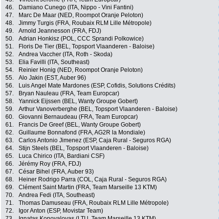
46.
Damiano Cunego (ITA, Nippo - Vini Fantini)
47.
Marc De Maar (NED, Roompot Oranje Peloton)
48.
Jimmy Turgis (FRA, Roubaix RLM Lille Métropole)
49.
Arnold Jeannesson (FRA, FDJ)
50.
Adrian Honkisz (POL, CCC Sprandi Polkowice)
51.
Floris De Tier (BEL, Topsport Vlaanderen - Baloise)
52.
Andrea Vaccher (ITA, Roth - Skoda)
53.
Elia Favilli (ITA, Southeast)
54.
Reinier Honig (NED, Roompot Oranje Peloton)
55.
Alo Jakin (EST, Auber 96)
56.
Luis Angel Mate Mardones (ESP, Cofidis, Solutions Crédits)
57.
Bryan Nauleau (FRA, Team Europcar)
58.
Yannick Eijssen (BEL, Wanty Groupe Gobert)
59.
Arthur Vanoverberghe (BEL, Topsport Vlaanderen - Baloise)
60.
Giovanni Bernaudeau (FRA, Team Europcar)
61.
Francis De Greef (BEL, Wanty Groupe Gobert)
62.
Guillaume Bonnafond (FRA, AG2R la Mondiale)
63.
Carlos Antonio Jimenez (ESP, Caja Rural - Seguros RGA)
64.
Stijn Steels (BEL, Topsport Vlaanderen - Baloise)
65.
Luca Chirico (ITA, Bardiani CSF)
66.
Jérémy Roy (FRA, FDJ)
67.
César Bihel (FRA, Auber 93)
68.
Heiner Rodrigo Parra (COL, Caja Rural - Seguros RGA)
69.
Clément Saint Martin (FRA, Team Marseille 13 KTM)
70.
Andrea Fedi (ITA, Southeast)
71.
Thomas Damuseau (FRA, Roubaix RLM Lille Métropole)
72.
Igor Anton (ESP, Movistar Team)
73.
Ignatas Konovalovas (LTU, Team Marseille 13 KTM)