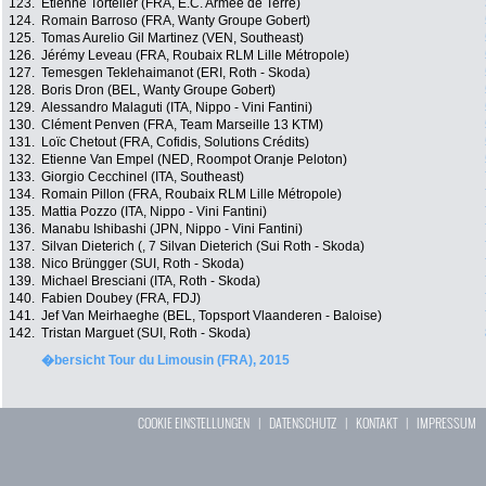
123.
Etienne Tortelier (FRA, E.C. Armée de Terre)
124.
Romain Barroso (FRA, Wanty Groupe Gobert)
125.
Tomas Aurelio Gil Martinez (VEN, Southeast)
126.
Jérémy Leveau (FRA, Roubaix RLM Lille Métropole)
127.
Temesgen Teklehaimanot (ERI, Roth - Skoda)
128.
Boris Dron (BEL, Wanty Groupe Gobert)
129.
Alessandro Malaguti (ITA, Nippo - Vini Fantini)
130.
Clément Penven (FRA, Team Marseille 13 KTM)
131.
Loïc Chetout (FRA, Cofidis, Solutions Crédits)
132.
Etienne Van Empel (NED, Roompot Oranje Peloton)
133.
Giorgio Cecchinel (ITA, Southeast)
134.
Romain Pillon (FRA, Roubaix RLM Lille Métropole)
135.
Mattia Pozzo (ITA, Nippo - Vini Fantini)
136.
Manabu Ishibashi (JPN, Nippo - Vini Fantini)
137.
Silvan Dieterich (, 7 Silvan Dieterich (Sui Roth - Skoda)
138.
Nico Brüngger (SUI, Roth - Skoda)
139.
Michael Bresciani (ITA, Roth - Skoda)
140.
Fabien Doubey (FRA, FDJ)
141.
Jef Van Meirhaeghe (BEL, Topsport Vlaanderen - Baloise)
142.
Tristan Marguet (SUI, Roth - Skoda)
�bersicht Tour du Limousin (FRA), 2015
COOKIE EINSTELLUNGEN
|
DATENSCHUTZ
|
KONTAKT
|
IMPRESSUM