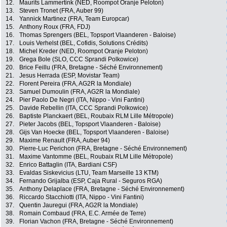
12.
Maurits Lammertink (NED, Roompot Oranje Peloton)
13.
Steven Tronet (FRA, Auber 99)
14.
Yannick Martinez (FRA, Team Europcar)
15.
Anthony Roux (FRA, FDJ)
16.
Thomas Sprengers (BEL, Topsport Vlaanderen - Baloise)
17.
Louis Verhelst (BEL, Cofidis, Solutions Crédits)
18.
Michel Kreder (NED, Roompot Oranje Peloton)
19.
Grega Bole (SLO, CCC Sprandi Polkowice)
20.
Brice Feillu (FRA, Bretagne - Séché Environnement)
21.
Jesus Herrada (ESP, Movistar Team)
22.
Florent Pereira (FRA, AG2R la Mondiale)
23.
Samuel Dumoulin (FRA, AG2R la Mondiale)
24.
Pier Paolo De Negri (ITA, Nippo - Vini Fantini)
25.
Davide Rebellin (ITA, CCC Sprandi Polkowice)
26.
Baptiste Planckaert (BEL, Roubaix RLM Lille Métropole)
27.
Pieter Jacobs (BEL, Topsport Vlaanderen - Baloise)
28.
Gijs Van Hoecke (BEL, Topsport Vlaanderen - Baloise)
29.
Maxime Renault (FRA, Auber 94)
30.
Pierre-Luc Perichon (FRA, Bretagne - Séché Environnement)
31.
Maxime Vantomme (BEL, Roubaix RLM Lille Métropole)
32.
Enrico Battaglin (ITA, Bardiani CSF)
33.
Evaldas Siskevicius (LTU, Team Marseille 13 KTM)
34.
Fernando Grijalba (ESP, Caja Rural - Seguros RGA)
35.
Anthony Delaplace (FRA, Bretagne - Séché Environnement)
36.
Riccardo Stacchiotti (ITA, Nippo - Vini Fantini)
37.
Quentin Jauregui (FRA, AG2R la Mondiale)
38.
Romain Combaud (FRA, E.C. Armée de Terre)
39.
Florian Vachon (FRA, Bretagne - Séché Environnement)