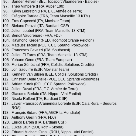
96.
Sander Helven (BEL, Topsport Vlaanderen - Baloise)
97.
Théo Vimpere (FRA, Auber 100)
98.
Kévin Lebreton (FRA, E.C. Armée de Terre)
99.
Grégoire Tarride (FRA, Team Marseille 13 KTM)
100.
Eros Capecchi (ITA, Movistar Team)
101.
Stefano Pirazzi (ITA, Bardiani CSF)
102.
Julien Loubet (FRA, Team Marseille 13 KTM)
103.
Benoit Vaugrenard (FRA, FDJ)
104.
Raymond Kreder (NED, Roompot Oranje Peloton)
105.
Mateusz Taciak (POL, CCC Sprandi Polkowice)
106.
Francesco Gavazzi (ITA, Southeast)
107.
Julien El Fares (FRA, Team Marseille 13 KTM)
108.
Yohann Gène (FRA, Team Europcar)
109.
Florian Sénéchal (FRA, Cofidis, Solutions Credits)
110.
Jon Izaguirre (ESP, Movistar Team)
111.
Kenneth Van Bilsen (BEL, Cofidis, Solutions Crédits)
112.
Christian Delle Stelle (POL, CCC Sprandi Polkowice)
113.
Adrian Kurek (POL, CCC Sprandi Polkowice)
114.
Julien Duval (FRA, E.C. Armée de Terre)
115.
Giacomo Berlato (ITA, Nippo - Vini Fantini)
116.
Nicola Ruffoni (ITA, Bardiani CSF)
117.
Javier Francisco Aramendia Lorente (ESP, Caja Rural - Seguros
RGA)
118.
François Bidard (FRA, AG2R la Mondiale)
119.
Anthony Geslin (FRA, FDJ)
120.
Enrico Barbin (ITA, Bardiani CSF)
121.
Lukas Jaun (SUI, Roth - Skoda)
122.
Eduard Michael Grosu (ROU, Nippo - Vini Fantini)