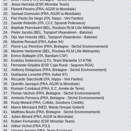
18.
Jesus Herrada (ESP, Movistar Team)
19.
Florent Pereira (FRA, AG2R la Mondiale)
20.
Samuel Dumoulin (FRA, AG2R la Mondiale)
21.
Pier Paolo De Negri (ITA, Nippo - Vini Fantini)
22.
Davide Rebellin (ITA, CCC Sprandi Polkowice)
23.
Baptiste Planckaert (BEL, Roubaix RLM Lille Métropole)
24.
Pieter Jacobs (BEL, Topsport Vlaanderen - Baloise)
25.
Gijs Van Hoecke (BEL, Topsport Vlaanderen - Baloise)
26.
Maxime Renault (FRA, Auber 94)
27.
Pierre-Luc Perichon (FRA, Bretagne - Séché Environnement)
28.
Maxime Vantomme (BEL, Roubaix RLM Lille Métropole)
29.
Enrico Battaglin (ITA, Bardiani CSF)
30.
Evaldas Siskevicius (LTU, Team Marseille 13 KTM)
31.
Fernando Grijalba (ESP, Caja Rural - Seguros RGA)
32.
Anthony Delaplace (FRA, Bretagne - Séché Environnement)
33.
Guillaume Levarlet (FRA, Auber 97)
34.
Riccardo Stacchiotti (ITA, Nippo - Vini Fantini)
35.
Quentin Jauregui (FRA, AG2R la Mondiale)
36.
Romain Combaud (FRA, E.C. Armée de Terre)
37.
Florian Vachon (FRA, Bretagne - Séché Environnement)
38.
Armindo Fonseca (FRA, Bretagne - Séché Environnement)
39.
Rudy Molard (FRA, Cofidis, Solutions Crédits)
40.
Marco Minnaard (NED, Wanty Groupe Gobert)
41.
Matthieu Boulo (FRA, Bretagne - Séché Environnement)
42.
Julien Bérard (FRA, AG2R la Mondiale)
43.
Ruben Fernandez (ESP, Movistar Team)
44.
Arthur Vichot (FRA, FDJ)
45.
Vincent Jerome (FRA, Team Europcar)