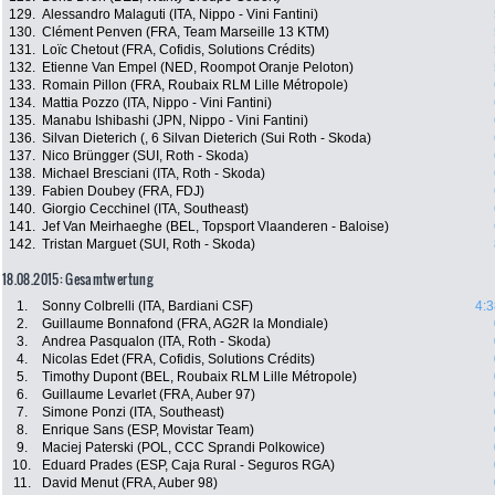
129.
Alessandro Malaguti (ITA, Nippo - Vini Fantini)
130.
Clément Penven (FRA, Team Marseille 13 KTM)
131.
Loïc Chetout (FRA, Cofidis, Solutions Crédits)
132.
Etienne Van Empel (NED, Roompot Oranje Peloton)
133.
Romain Pillon (FRA, Roubaix RLM Lille Métropole)
134.
Mattia Pozzo (ITA, Nippo - Vini Fantini)
135.
Manabu Ishibashi (JPN, Nippo - Vini Fantini)
136.
Silvan Dieterich (, 6 Silvan Dieterich (Sui Roth - Skoda)
137.
Nico Brüngger (SUI, Roth - Skoda)
138.
Michael Bresciani (ITA, Roth - Skoda)
139.
Fabien Doubey (FRA, FDJ)
140.
Giorgio Cecchinel (ITA, Southeast)
141.
Jef Van Meirhaeghe (BEL, Topsport Vlaanderen - Baloise)
142.
Tristan Marguet (SUI, Roth - Skoda)
18.08.2015: Gesamtwertung
1.
Sonny Colbrelli (ITA, Bardiani CSF)
4:3
2.
Guillaume Bonnafond (FRA, AG2R la Mondiale)
3.
Andrea Pasqualon (ITA, Roth - Skoda)
4.
Nicolas Edet (FRA, Cofidis, Solutions Crédits)
5.
Timothy Dupont (BEL, Roubaix RLM Lille Métropole)
6.
Guillaume Levarlet (FRA, Auber 97)
7.
Simone Ponzi (ITA, Southeast)
8.
Enrique Sans (ESP, Movistar Team)
9.
Maciej Paterski (POL, CCC Sprandi Polkowice)
10.
Eduard Prades (ESP, Caja Rural - Seguros RGA)
11.
David Menut (FRA, Auber 98)