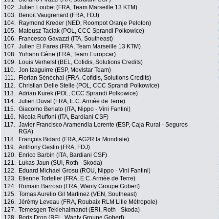
102.
Julien Loubet (FRA, Team Marseille 13 KTM)
103.
Benoit Vaugrenard (FRA, FDJ)
104.
Raymond Kreder (NED, Roompot Oranje Peloton)
105.
Mateusz Taciak (POL, CCC Sprandi Polkowice)
106.
Francesco Gavazzi (ITA, Southeast)
107.
Julien El Fares (FRA, Team Marseille 13 KTM)
108.
Yohann Gène (FRA, Team Europcar)
109.
Louis Verhelst (BEL, Cofidis, Solutions Credits)
110.
Jon Izaguirre (ESP, Movistar Team)
111.
Florian Sénéchal (FRA, Cofidis, Solutions Credits)
112.
Christian Delle Stelle (POL, CCC Sprandi Polkowice)
113.
Adrian Kurek (POL, CCC Sprandi Polkowice)
114.
Julien Duval (FRA, E.C. Armée de Terre)
115.
Giacomo Berlato (ITA, Nippo - Vini Fantini)
116.
Nicola Ruffoni (ITA, Bardiani CSF)
117.
Javier Francisco Aramendia Lorente (ESP, Caja Rural - Seguros
RGA)
118.
François Bidard (FRA, AG2R la Mondiale)
119.
Anthony Geslin (FRA, FDJ)
120.
Enrico Barbin (ITA, Bardiani CSF)
121.
Lukas Jaun (SUI, Roth - Skoda)
122.
Eduard Michael Grosu (ROU, Nippo - Vini Fantini)
123.
Etienne Tortelier (FRA, E.C. Armée de Terre)
124.
Romain Barroso (FRA, Wanty Groupe Gobert)
125.
Tomas Aurelio Gil Martinez (VEN, Southeast)
126.
Jérémy Leveau (FRA, Roubaix RLM Lille Métropole)
127.
Temesgen Teklehaimanot (ERI, Roth - Skoda)
128.
Boris Dron (BEL, Wanty Groupe Gobert)