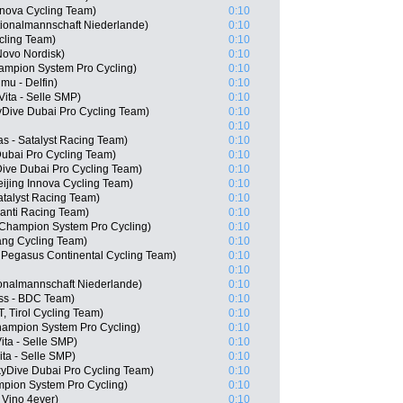
nova Cycling Team)
0:10
ionalmannschaft Niederlande)
0:10
cling Team)
0:10
Novo Nordisk)
0:10
ampion System Pro Cycling)
0:10
mu - Delfin)
0:10
Vita - Selle SMP)
0:10
Dive Dubai Pro Cycling Team)
0:10
0:10
s - Satalyst Racing Team)
0:10
Dubai Pro Cycling Team)
0:10
ive Dubai Pro Cycling Team)
0:10
ijing Innova Cycling Team)
0:10
Satalyst Racing Team)
0:10
vanti Racing Team)
0:10
 Champion System Pro Cycling)
0:10
ng Cycling Team)
0:10
, Pegasus Continental Cycling Team)
0:10
0:10
ionalmannschaft Niederlande)
0:10
ss - BDC Team)
0:10
, Tirol Cycling Team)
0:10
hampion System Pro Cycling)
0:10
ita - Selle SMP)
0:10
ita - Selle SMP)
0:10
yDive Dubai Pro Cycling Team)
0:10
mpion System Pro Cycling)
0:10
Vino 4ever)
0:10