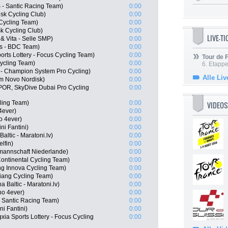
 - Santic Racing Team)
0:00
sk Cycling Club)
0:00
Cycling Team)
0:00
k Cycling Club)
0:00
LIVE-T
& Vita - Selle SMP)
0:00
ss - BDC Team)
0:00
rts Lottery - Focus Cycling Team)
0:00
Tour de
ycling Team)
0:00
6. Etapp
- Champion System Pro Cycling)
0:00
Alle Liv
m Novo Nordisk)
0:00
POR, SkyDive Dubai Pro Cycling
0:00
ling Team)
0:00
VIDEOS
4ever)
0:00
o 4ever)
0:00
ni Fantini)
0:00
Baltic - Maratoni.lv)
0:00
lfin)
0:00
mannschaft Niederlande)
0:00
ontinental Cycling Team)
0:00
ng Innova Cycling Team)
0:00
iang Cycling Team)
0:00
a Baltic - Maratoni.lv)
0:00
no 4ever)
0:00
 Santic Racing Team)
0:00
ni Fantini)
0:00
ia Sports Lottery - Focus Cycling
0:00