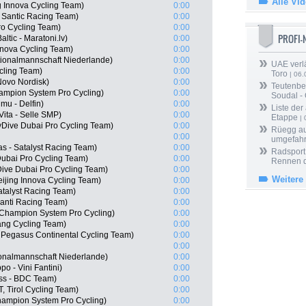
Alle Vi
g Innova Cycling Team)
0:00
- Santic Racing Team)
0:00
o Cycling Team)
0:00
PROFI
ltic - Maratoni.lv)
0:00
nova Cycling Team)
0:00
ionalmannschaft Niederlande)
0:00
UAE verlä
cling Team)
0:00
Toro
| 06.
Novo Nordisk)
0:00
Teutenber
ampion System Pro Cycling)
0:00
Soudal -
mu - Delfin)
0:00
Liste der
Vita - Selle SMP)
0:00
Etappe
| 
Dive Dubai Pro Cycling Team)
0:00
Rüegg au
0:00
umgefah
s - Satalyst Racing Team)
0:00
Radsport 
Dubai Pro Cycling Team)
0:00
Rennen 
ive Dubai Pro Cycling Team)
0:00
Weitere
ijing Innova Cycling Team)
0:00
Satalyst Racing Team)
0:00
vanti Racing Team)
0:00
 Champion System Pro Cycling)
0:00
ng Cycling Team)
0:00
, Pegasus Continental Cycling Team)
0:00
0:00
ionalmannschaft Niederlande)
0:00
po - Vini Fantini)
0:00
ss - BDC Team)
0:00
, Tirol Cycling Team)
0:00
hampion System Pro Cycling)
0:00