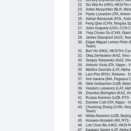
21.
Dzmitry Zhyhunou (BLR, Min
22.
Siu Wai Ko (HKG, HKSI Pro 
23.
Anton Muzychkin (BLR, Mins
24.
Paolo Lunardon (ITA, Amore 
25.
Adrian Banaszek (POL, Kol
26.
Feng Qiao (CHN, Ningxia Spo
27.
Jules Goguely (USA, CCN C
28.
Ying Chuan Gu (CHN, Giant 
29.
James Glasspool (AUS, Tea
30.
Edgar Miguel Lemos Pinto (
Team)
31.
Burr Ho (HKG, HKSI Pro Cyc
32.
Oleg Zemlyakov (KAZ, Vino 
33.
Sergey Vlassenko (KAZ, Vin
34.
Antonio Viola (ITA, Nippo - Vi
35.
Martins Savickis (LAT, Alpha 
36.
Lars Pria (ROU, Rietumu - De
37.
Arin Iswana (INA, Pegasus C
38.
Gleb Gorbachev (UZB, Beiji
39.
Viesturs Luksevics (LAT, Alph
39.
Zhandos Bizhigitov (KAZ, Vi
41.
Ruslan Karimov (UZB, RTS -
42.
Daniele Colli (ITA, Nippo - Vi
43.
Chunlong Zhang (CHN, Ningx
Team)
44.
Nikita Abramov (UZB, Beijin
45.
Hossein Alizadeh (IRI, RTS 
46.
Lok Chun Wu (HKG, HKSI Pr
47.
Kaspars Sergis (LAT, Alpha Ba