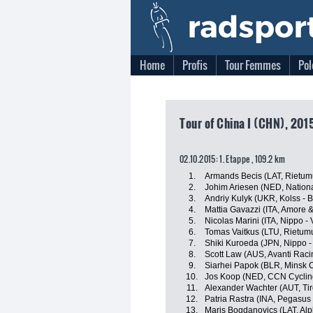
Home
Profis
Tour Femmes
Pol
Tour of China I (CHN), 2015
02.10.2015: 1. Etappe , 109.2 km
1.
Armands Becis (LAT, Rietumu
2.
Johim Ariesen (NED, Nation
3.
Andriy Kulyk (UKR, Kolss -
4.
Mattia Gavazzi (ITA, Amore &
5.
Nicolas Marini (ITA, Nippo - V
6.
Tomas Vaitkus (LTU, Rietumu
7.
Shiki Kuroeda (JPN, Nippo - 
8.
Scott Law (AUS, Avanti Rac
9.
Siarhei Papok (BLR, Minsk C
10.
Jos Koop (NED, CCN Cyclin
11.
Alexander Wachter (AUT, Tir
12.
Patria Rastra (INA, Pegasus
13.
Maris Bogdanovics (LAT, Alph