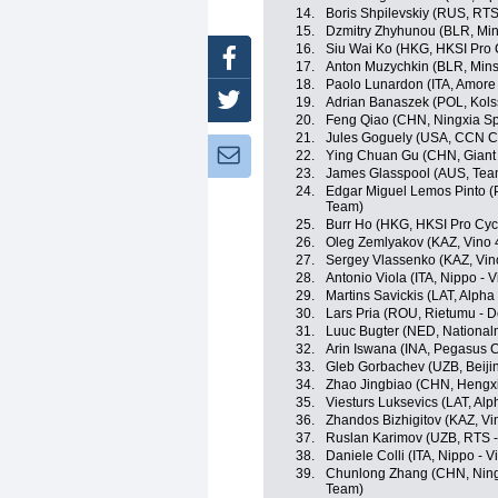
14.
Boris Shpilevskiy (RUS, RTS
15.
Dzmitry Zhyhunou (BLR, Min
16.
Siu Wai Ko (HKG, HKSI Pro 
Facebook
17.
Anton Muzychkin (BLR, Mins
18.
Paolo Lunardon (ITA, Amore 
Twitter
19.
Adrian Banaszek (POL, Kol
20.
Feng Qiao (CHN, Ningxia Spo
21.
Jules Goguely (USA, CCN C
Newsletter:
22.
Ying Chuan Gu (CHN, Giant 
23.
James Glasspool (AUS, Tea
24.
Edgar Miguel Lemos Pinto (
Team)
25.
Burr Ho (HKG, HKSI Pro Cyc
26.
Oleg Zemlyakov (KAZ, Vino 
27.
Sergey Vlassenko (KAZ, Vin
28.
Antonio Viola (ITA, Nippo - Vi
29.
Martins Savickis (LAT, Alpha 
30.
Lars Pria (ROU, Rietumu - De
31.
Luuc Bugter (NED, National
32.
Arin Iswana (INA, Pegasus C
33.
Gleb Gorbachev (UZB, Beiji
34.
Zhao Jingbiao (CHN, Hengx
35.
Viesturs Luksevics (LAT, Alph
36.
Zhandos Bizhigitov (KAZ, Vi
37.
Ruslan Karimov (UZB, RTS -
38.
Daniele Colli (ITA, Nippo - Vi
39.
Chunlong Zhang (CHN, Ningx
Team)