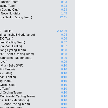
i Racing Team)
0:23
Racing Team)
0:23
k Cycling Club)
0:23
 Novo Nordisk)
1:45
 - Santic Racing Team)
12:45
 - Delfin)
2:12:36
almannschaft Niederlande)
0:04
 BDC Team)
0:06
iang Cycling Team)
0:07
po - Vini Fantini)
0:07
iang Cycling Team)
0:08
RTS - Santic Racing Team)
0:08
mannschaft Niederlande)
0:09
4ever)
0:09
 Vita - Selle SMP)
0:10
ini Fantini)
0:10
 - Delfin)
0:10
Vini Fantini)
0:10
ing Team)
0:10
ycling Club)
0:10
g Team)
0:10
ol Cycling Team)
0:10
 Continental Cycling Team)
0:10
a Baltic - Maratoni.lv)
0:10
 - Santic Racing Team)
0:10