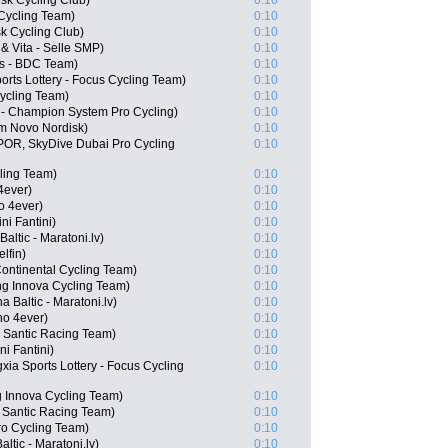
sk Cycling Club)
0:10
Cycling Team)
0:10
k Cycling Club)
0:10
& Vita - Selle SMP)
0:10
ss - BDC Team)
0:10
rts Lottery - Focus Cycling Team)
0:10
ycling Team)
0:10
- Champion System Pro Cycling)
0:10
m Novo Nordisk)
0:10
POR, SkyDive Dubai Pro Cycling
0:10
ling Team)
0:10
4ever)
0:10
o 4ever)
0:10
ni Fantini)
0:10
Baltic - Maratoni.lv)
0:10
lfin)
0:10
ontinental Cycling Team)
0:10
ng Innova Cycling Team)
0:10
a Baltic - Maratoni.lv)
0:10
no 4ever)
0:10
 Santic Racing Team)
0:10
ni Fantini)
0:10
ia Sports Lottery - Focus Cycling
0:10
g Innova Cycling Team)
0:10
- Santic Racing Team)
0:10
o Cycling Team)
0:10
ltic - Maratoni.lv)
0:10