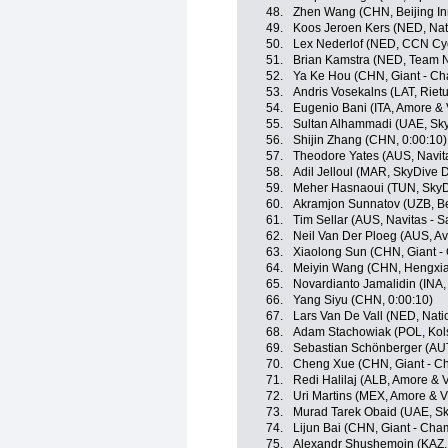
48.
Zhen Wang (CHN, Beijing In
49.
Koos Jeroen Kers (NED, Nat
50.
Lex Nederlof (NED, CCN Cy
51.
Brian Kamstra (NED, Team 
52.
Ya Ke Hou (CHN, Giant - Ch
53.
Andris Vosekalns (LAT, Rietu
54.
Eugenio Bani (ITA, Amore & 
55.
Sultan Alhammadi (UAE, Sky
56.
Shijin Zhang (CHN, 0:00:10)
57.
Theodore Yates (AUS, Navita
58.
Adil Jelloul (MAR, SkyDive 
59.
Meher Hasnaoui (TUN, SkyD
60.
Akramjon Sunnatov (UZB, Be
61.
Tim Sellar (AUS, Navitas - 
62.
Neil Van Der Ploeg (AUS, A
63.
Xiaolong Sun (CHN, Giant -
64.
Meiyin Wang (CHN, Hengxia
65.
Novardianto Jamalidin (INA
66.
Yang Siyu (CHN, 0:00:10)
67.
Lars Van De Vall (NED, Nat
68.
Adam Stachowiak (POL, Kol
69.
Sebastian Schönberger (AUT
70.
Cheng Xue (CHN, Giant - C
71.
Redi Halilaj (ALB, Amore & V
72.
Uri Martins (MEX, Amore & V
73.
Murad Tarek Obaid (UAE, Sk
74.
Lijun Bai (CHN, Giant - Cha
75.
Alexandr Shushemoin (KAZ, 