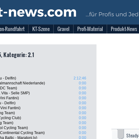
en-Rundfahrt
KT-Szene
Gravel
Profi-Material
Produkt-News
, Kategorie: 2.1
 - Delfin)
2:12:46
almannschaft Niederlande)
0:00
 BDC Team)
0:00
 Vita - Selle SMP)
0:00
ini Fantini)
0:00
 - Delfin)
0:00
Vini Fantini)
0:00
ing Team)
0:00
ycling Club)
0:00
g Team)
0:00
ol Cycling Team)
0:00
 Continental Cycling Team)
0:00
Steady
a Baltic - Maratoni.lv)
0:00