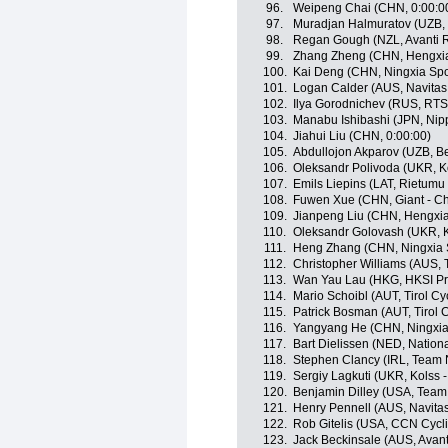
96.
Weipeng Chai (CHN, 0:00:0
97.
Muradjan Halmuratov (UZB, 
98.
Regan Gough (NZL, Avanti 
99.
Zhang Zheng (CHN, Hengxia
100.
Kai Deng (CHN, Ningxia Spor
101.
Logan Calder (AUS, Navitas 
102.
Ilya Gorodnichev (RUS, RTS
103.
Manabu Ishibashi (JPN, Nippo
104.
Jiahui Liu (CHN, 0:00:00)
105.
Abdullojon Akparov (UZB, Be
106.
Oleksandr Polivoda (UKR, K
107.
Emils Liepins (LAT, Rietumu 
108.
Fuwen Xue (CHN, Giant - C
109.
Jianpeng Liu (CHN, Hengxi
110.
Oleksandr Golovash (UKR, 
111.
Heng Zhang (CHN, Ningxia S
112.
Christopher Williams (AUS,
113.
Wan Yau Lau (HKG, HKSI Pr
114.
Mario Schoibl (AUT, Tirol C
115.
Patrick Bosman (AUT, Tirol 
116.
Yangyang He (CHN, Ningxia 
117.
Bart Dielissen (NED, Natio
118.
Stephen Clancy (IRL, Team 
119.
Sergiy Lagkuti (UKR, Kolss
120.
Benjamin Dilley (USA, Team
121.
Henry Pennell (AUS, Navitas
122.
Rob Gitelis (USA, CCN Cycl
123.
Jack Beckinsale (AUS, Avan