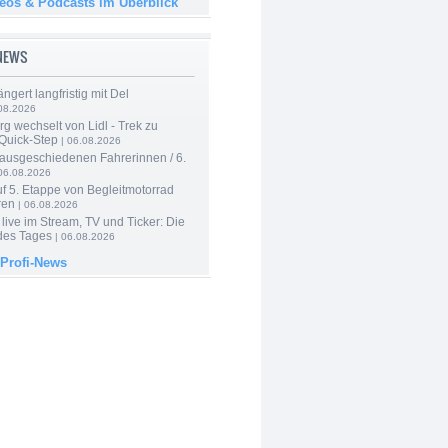
deos & Podcasts im Überblick
-NEWS
ngert langfristig mit Del
08.2026
g wechselt von Lidl - Trek zu
 Quick-Step
| 06.08.2026
 ausgeschiedenen Fahrerinnen / 6.
06.08.2026
f 5. Etappe von Begleitmotorrad
ren
| 06.08.2026
live im Stream, TV und Ticker: Die
des Tages
| 06.08.2026
 Profi-News