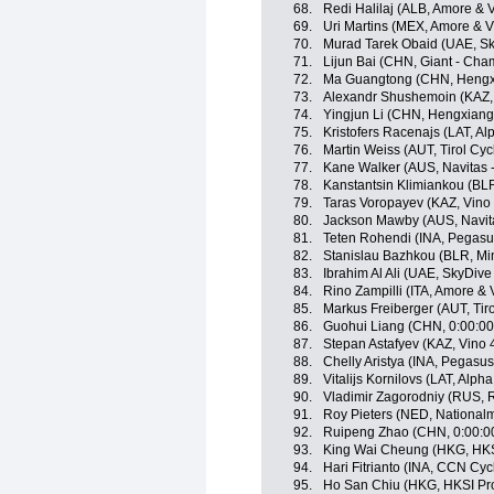
68.
Redi Halilaj (ALB, Amore & V
69.
Uri Martins (MEX, Amore & V
70.
Murad Tarek Obaid (UAE, Sk
71.
Lijun Bai (CHN, Giant - Cha
72.
Ma Guangtong (CHN, Hengx
73.
Alexandr Shushemoin (KAZ, 
74.
Yingjun Li (CHN, Hengxiang
75.
Kristofers Racenajs (LAT, Alp
76.
Martin Weiss (AUT, Tirol Cy
77.
Kane Walker (AUS, Navitas -
78.
Kanstantsin Klimiankou (BLR
79.
Taras Voropayev (KAZ, Vino
80.
Jackson Mawby (AUS, Navita
81.
Teten Rohendi (INA, Pegasu
82.
Stanislau Bazhkou (BLR, Mi
83.
Ibrahim Al Ali (UAE, SkyDiv
84.
Rino Zampilli (ITA, Amore & 
85.
Markus Freiberger (AUT, Tir
86.
Guohui Liang (CHN, 0:00:00
87.
Stepan Astafyev (KAZ, Vino 
88.
Chelly Aristya (INA, Pegasu
89.
Vitalijs Kornilovs (LAT, Alpha
90.
Vladimir Zagorodniy (RUS, 
91.
Roy Pieters (NED, National
92.
Ruipeng Zhao (CHN, 0:00:0
93.
King Wai Cheung (HKG, HKS
94.
Hari Fitrianto (INA, CCN Cy
95.
Ho San Chiu (HKG, HKSI Pr