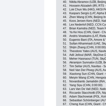
40.
Nikita Abramov (UZB, Beijin
41.
Hossein Alizadeh (IRI, RTS 
42.
Lok Chun Wu (HKG, HKSI Pr
43.
Kaspars Sergis (LAT, Alpha Ba
44.
Zhen Wang (CHN, Beijing In
45.
Koos Jeroen Kers (NED, Nat
46.
Lex Nederlof (NED, CCN Cy
47.
Brian Kamstra (NED, Team 
48.
Ya Ke Hou (CHN, Giant - Ch
49.
Andris Vosekalns (LAT, Rietu
50.
Eugenio Bani (ITA, Amore & 
51.
Sultan Alhammadi (UAE, Sky
52.
Shijin Zhang (CHN, 0:00:00)
53.
Theodore Yates (AUS, Navita
54.
Adil Jelloul (MAR, SkyDive 
55.
Meher Hasnaoui (TUN, SkyD
56.
Akramjon Sunnatov (UZB, Be
57.
Tim Sellar (AUS, Navitas - 
58.
Neil Van Der Ploeg (AUS, A
59.
Xiaolong Sun (CHN, Giant -
60.
Meiyin Wang (CHN, Hengxia
61.
Novardianto Jamalidin (INA
62.
Yang Siyu (CHN, 0:00:00)
63.
Lars Van De Vall (NED, Nat
64.
Riccardo Stacchiotti (ITA, Nip
65.
Adam Stachowiak (POL, Kol
66.
Sebastian Schönberger (AUT
67.
Cheng Xue (CHN, Giant - C