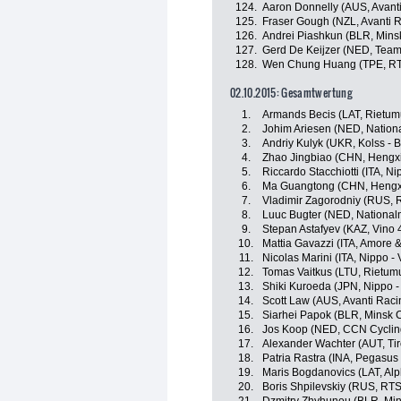
124.
Aaron Donnelly (AUS, Avant
125.
Fraser Gough (NZL, Avanti 
126.
Andrei Piashkun (BLR, Mins
127.
Gerd De Keijzer (NED, Team
128.
Wen Chung Huang (TPE, RTS
02.10.2015: Gesamtwertung
1.
Armands Becis (LAT, Rietumu
2.
Johim Ariesen (NED, Nation
3.
Andriy Kulyk (UKR, Kolss -
4.
Zhao Jingbiao (CHN, Hengx
5.
Riccardo Stacchiotti (ITA, Nip
6.
Ma Guangtong (CHN, Hengx
7.
Vladimir Zagorodniy (RUS, 
8.
Luuc Bugter (NED, National
9.
Stepan Astafyev (KAZ, Vino 
10.
Mattia Gavazzi (ITA, Amore &
11.
Nicolas Marini (ITA, Nippo - V
12.
Tomas Vaitkus (LTU, Rietumu
13.
Shiki Kuroeda (JPN, Nippo - 
14.
Scott Law (AUS, Avanti Rac
15.
Siarhei Papok (BLR, Minsk C
16.
Jos Koop (NED, CCN Cyclin
17.
Alexander Wachter (AUT, Tir
18.
Patria Rastra (INA, Pegasus
19.
Maris Bogdanovics (LAT, Alph
20.
Boris Shpilevskiy (RUS, RTS