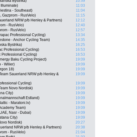
Banska Bystrika)
10:59
Illuminate)
11:03
riestina - Southeast)
11:04
, Gazprom - RusVelo)
11:15
auerland NRW p/b Henley & Partners)
12:12
rom - RusVelo)
12:40
prom - RusVelo)
12:57
apac Professional Cycling)
13:34
stone - Anchor Cycling Team)
14:35
nska Bystrika)
16:25
 Professional Cycling)
16:53
 Professional Cycling)
16:53
nergy Baku Cycling Project)
19:09
- Wilier)
19:09
Argon 18)
19:09
 Team Sauerland NRW p/b Henley &
19:09
fessional Cycling)
19:09
 Team Novo Nordisk)
19:09
na City)
19:09
ionalmannschaft Estland)
19:09
ltic - Maratoni.lv)
19:09
g Academy Team)
19:09
UAE, Nasr - Dubai)
19:09
stana City)
19:09
Novo Nordisk)
20:27
auerland NRW p/b Henley & Partners)
20:38
rom - RusVelo)
21:04