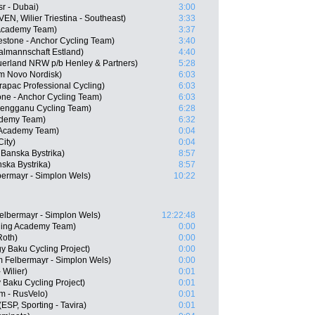
r - Dubai)
3:00
EN, Wilier Triestina - Southeast)
3:33
 Academy Team)
3:37
stone - Anchor Cycling Team)
3:40
almannschaft Estland)
4:40
uerland NRW p/b Henley & Partners)
5:28
m Novo Nordisk)
6:03
apac Professional Cycling)
6:03
one - Anchor Cycling Team)
6:03
rengganu Cycling Team)
6:28
ademy Team)
6:32
g Academy Team)
0:04
City)
0:04
 Banska Bystrika)
8:57
nska Bystrika)
8:57
bermayr - Simplon Wels)
10:22
elbermayr - Simplon Wels)
12:22:48
cling Academy Team)
0:00
Roth)
0:00
y Baku Cycling Project)
0:00
 Felbermayr - Simplon Wels)
0:00
 Wilier)
0:01
 Baku Cycling Project)
0:01
m - RusVelo)
0:01
ESP, Sporting - Tavira)
0:01