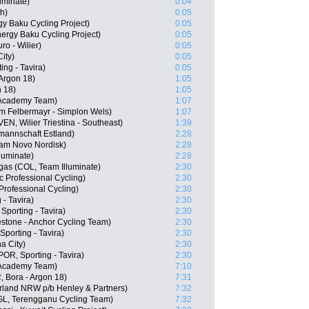
luminate)
0:04
h)
0:05
y Baku Cycling Project)
0:05
ergy Baku Cycling Project)
0:05
ro - Wilier)
0:05
ity)
0:05
ing - Tavira)
0:05
 Argon 18)
1:05
n 18)
1:05
 Academy Team)
1:07
m Felbermayr - Simplon Wels)
1:07
VEN, Wilier Triestina - Southeast)
1:39
mannschaft Estland)
2:28
eam Novo Nordisk)
2:28
luminate)
2:28
gas (COL, Team Illuminate)
2:30
 Professional Cycling)
2:30
rofessional Cycling)
2:30
- Tavira)
2:30
Sporting - Tavira)
2:30
stone - Anchor Cycling Team)
2:30
porting - Tavira)
2:30
a City)
2:30
POR, Sporting - Tavira)
2:30
 Academy Team)
7:10
 Bora - Argon 18)
7:31
erland NRW p/b Henley & Partners)
7:32
L, Terengganu Cycling Team)
7:32