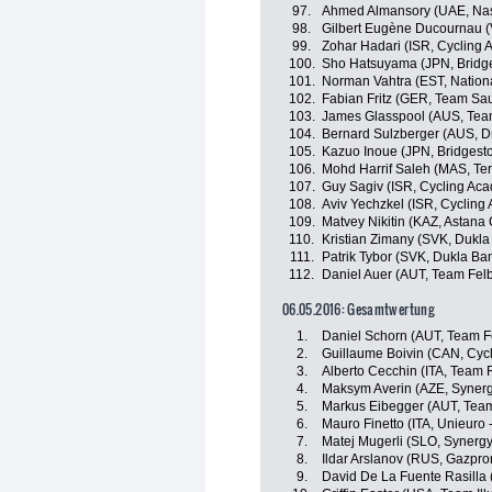
97.
Ahmed Almansory (UAE, Nas
98.
Gilbert Eugène Ducournau (V
99.
Zohar Hadari (ISR, Cycling
100.
Sho Hatsuyama (JPN, Bridge
101.
Norman Vahtra (EST, Nation
102.
Fabian Fritz (GER, Team Sa
103.
James Glasspool (AUS, Tea
104.
Bernard Sulzberger (AUS, Dr
105.
Kazuo Inoue (JPN, Bridgest
106.
Mohd Harrif Saleh (MAS, Te
107.
Guy Sagiv (ISR, Cycling Ac
108.
Aviv Yechzkel (ISR, Cyclin
109.
Matvey Nikitin (KAZ, Astana 
110.
Kristian Zimany (SVK, Dukla
111.
Patrik Tybor (SVK, Dukla Ba
112.
Daniel Auer (AUT, Team Fel
06.05.2016: Gesamtwertung
1.
Daniel Schorn (AUT, Team F
2.
Guillaume Boivin (CAN, Cy
3.
Alberto Cecchin (ITA, Team 
4.
Maksym Averin (AZE, Synerg
5.
Markus Eibegger (AUT, Team
6.
Mauro Finetto (ITA, Unieuro -
7.
Matej Mugerli (SLO, Synergy
8.
Ildar Arslanov (RUS, Gazpro
9.
David De La Fuente Rasilla (