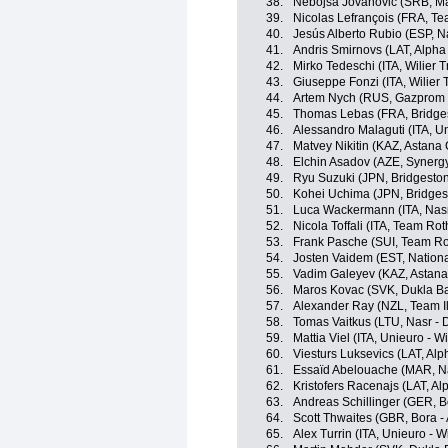
38.
Nebojsa Jovanovic (SRB, Mas
39.
Nicolas Lefrançois (FRA, T
40.
Jesús Alberto Rubio (ESP, N
41.
Andris Smirnovs (LAT, Alpha B
42.
Mirko Tedeschi (ITA, Wilier T
43.
Giuseppe Fonzi (ITA, Wilier T
44.
Artem Nych (RUS, Gazprom 
45.
Thomas Lebas (FRA, Bridges
46.
Alessandro Malaguti (ITA, Un
47.
Matvey Nikitin (KAZ, Astana 
48.
Elchin Asadov (AZE, Synergy
49.
Ryu Suzuki (JPN, Bridgesto
50.
Kohei Uchima (JPN, Bridges
51.
Luca Wackermann (ITA, Nasr
52.
Nicola Toffali (ITA, Team Rot
53.
Frank Pasche (SUI, Team Ro
54.
Josten Vaidem (EST, Nation
55.
Vadim Galeyev (KAZ, Astana 
56.
Maros Kovac (SVK, Dukla Ba
57.
Alexander Ray (NZL, Team I
58.
Tomas Vaitkus (LTU, Nasr - 
59.
Mattia Viel (ITA, Unieuro - Wi
60.
Viesturs Luksevics (LAT, Alph
61.
Essaïd Abelouache (MAR, Na
62.
Kristofers Racenajs (LAT, Alp
63.
Andreas Schillinger (GER, B
64.
Scott Thwaites (GBR, Bora -
65.
Alex Turrin (ITA, Unieuro - Wi