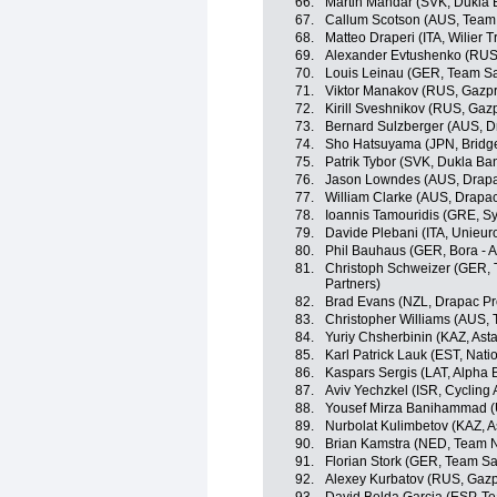
66.
Martin Mahdar (SVK, Dukla 
67.
Callum Scotson (AUS, Team 
68.
Matteo Draperi (ITA, Wilier T
69.
Alexander Evtushenko (RUS
70.
Louis Leinau (GER, Team S
71.
Viktor Manakov (RUS, Gazp
72.
Kirill Sveshnikov (RUS, Gaz
73.
Bernard Sulzberger (AUS, Dr
74.
Sho Hatsuyama (JPN, Bridge
75.
Patrik Tybor (SVK, Dukla Ba
76.
Jason Lowndes (AUS, Drapac
77.
William Clarke (AUS, Drapac
78.
Ioannis Tamouridis (GRE, Sy
79.
Davide Plebani (ITA, Unieuro 
80.
Phil Bauhaus (GER, Bora - 
81.
Christoph Schweizer (GER,
Partners)
82.
Brad Evans (NZL, Drapac Pro
83.
Christopher Williams (AUS,
84.
Yuriy Chsherbinin (KAZ, Asta
85.
Karl Patrick Lauk (EST, Nat
86.
Kaspars Sergis (LAT, Alpha Ba
87.
Aviv Yechzkel (ISR, Cyclin
88.
Yousef Mirza Banihammad (
89.
Nurbolat Kulimbetov (KAZ, A
90.
Brian Kamstra (NED, Team 
91.
Florian Stork (GER, Team S
92.
Alexey Kurbatov (RUS, Gazp