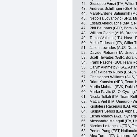
42.
Giuseppe Fonzi (ITA, Wilier T
43.
Andreas Schillinger (GER, B
44.
Maral-Erdene Batmunkh (MG
45.
Nebojsa Jovanovic (SRB, Mas
46.
Essaïd Abelouache (MAR, Na
47.
Phil Bauhaus (GER, Bora - 
48.
William Clarke (AUS, Drapac
49.
Tomas Vaitkus (LTU, Nasr - 
50.
Mirko Tedeschi (ITA, Wilier T
51.
Jason Lowndes (AUS, Drapac
52.
Davide Plebani (ITA, Unieuro 
53.
Scott Thwaites (GBR, Bora -
54.
Frank Pasche (SUI, Team Ro
55.
Galym Akhmetov (KAZ, Astan
56.
Jesús Alberto Rubio (ESP, N
57.
Christopher Williams (AUS,
58.
Brian Kamstra (NED, Team 
59.
Martin Mahdar (SVK, Dukla 
60.
Marko Pavlic (SLO, Cycling
61.
Nicola Toffali (ITA, Team Rot
62.
Mattia Viel (ITA, Unieuro - Wi
63.
Kristofers Racenajs (LAT, Alp
64.
Kaspars Sergis (LAT, Alpha Ba
65.
Elchin Asadov (AZE, Synergy
66.
Alessandro Malaguti (ITA, Un
67.
Nicolas Lefrançois (FRA, T
68.
Peeter Pung (EST, National
69.
Alex Turrin (ITA, Unieuro - Wi