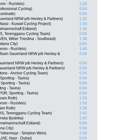
rom - RusVelo)
1:29
fessional Cycling)
0:04
luminate)
0:04
auerland NRW p/b Henley & Partners)
1:33
assi - Kuwait Cycling Project)
1:34
almannschaft Estland)
1:34
S, Terengganu Cycling Team)
0:04
VEN, Wilier Triestina - Southeast)
1:38
stana City)
0:04
prom - RusVelo)
1:40
 Team Sauerland NRW p/b Henley &
0:04
auerland NRW p/b Henley & Partners)
0:04
auerland NRW p/b Henley & Partners)
0:04
tone - Anchor Cycling Team)
0:04
porting - Tavira)
0:04
Sporting - Tavira)
0:04
ing - Tavira)
0:04
POR, Sporting - Tavira)
0:04
Team Roth)
1:59
rom - RusVelo)
1:59
eam Roth)
2:28
AS, Terengganu Cycling Team)
2:42
nska Bystrika)
2:42
ionalmannschaft Estland)
0:04
na City)
0:04
Felbermayr - Simplon Wels)
2:58
UAE, Nasr - Dubai)
0:04