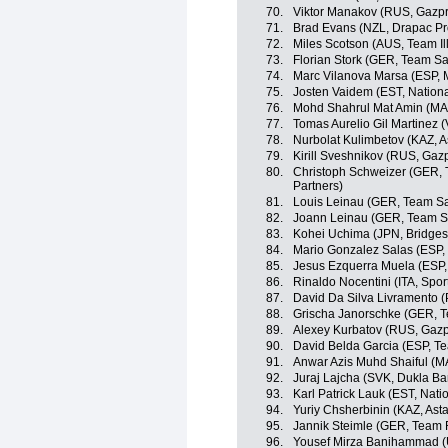
70.
Viktor Manakov (RUS, Gazp
71.
Brad Evans (NZL, Drapac Pro
72.
Miles Scotson (AUS, Team Il
73.
Florian Stork (GER, Team S
74.
Marc Vilanova Marsa (ESP, M
75.
Josten Vaidem (EST, Nation
76.
Mohd Shahrul Mat Amin (MA
77.
Tomas Aurelio Gil Martinez (
78.
Nurbolat Kulimbetov (KAZ, A
79.
Kirill Sveshnikov (RUS, Gaz
80.
Christoph Schweizer (GER,
Partners)
81.
Louis Leinau (GER, Team S
82.
Joann Leinau (GER, Team S
83.
Kohei Uchima (JPN, Bridges
84.
Mario Gonzalez Salas (ESP, S
85.
Jesus Ezquerra Muela (ESP, 
86.
Rinaldo Nocentini (ITA, Sport
87.
David Da Silva Livramento (
88.
Grischa Janorschke (GER, 
89.
Alexey Kurbatov (RUS, Gazp
90.
David Belda Garcia (ESP, T
91.
Anwar Azis Muhd Shaiful (M
92.
Juraj Lajcha (SVK, Dukla Ba
93.
Karl Patrick Lauk (EST, Nat
94.
Yuriy Chsherbinin (KAZ, Asta
95.
Jannik Steimle (GER, Team 
96.
Yousef Mirza Banihammad (