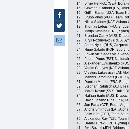
14.
Silvio Herklotz (GER, Bora -
15.
Giovanni Carboni (ITA, Unieu
16.
Griffin Easter (USA, Team Il
Facebook
17.
Bruno Pires (POR, Team Rot
18.
Nikita Stalnov (KAZ, Astana C
Twitter
19.
Thomas Lebas (FRA, Bridges
20.
Matija Kvasina (CRO, Synerg
21.
Brendan Canty (AUS, Drapac
Newsletter:
22.
Kiryll Pozdnyakov (RUS, Syn
23.
Artem Nych (RUS, Gazprom 
24.
Hugo Sabido (POR, Sporting 
25.
Edwin Alcibiades Avila Vane
26.
Peeter Pruus (EST, National
27.
Alexander Evtushenko (RUS
28.
Vadim Galeyev (KAZ, Astana 
29.
Viesturs Luksevics (LAT, Alph
30.
Ioannis Tamouridis (GRE, Sy
31.
Damien Monier (FRA, Bridge
32.
Stephan Rabitsch (AUT, Tea
33.
Maros Kovac (SVK, Dukla Ba
34.
Nathan Earle (AUS, Drapac P
35.
David Lozano Riba (ESP, T
36.
Jan Barta (CZE, Bora - Argo
37.
Andris Smirnovs (LAT, Alpha B
38.
Felix Intra (GER, Team Sau
39.
Alexander Ray (NZL, Team I
40.
Daniel Turek (CZE, Cycling
41.
Ryu Suzuki (JPN, Bridgesto