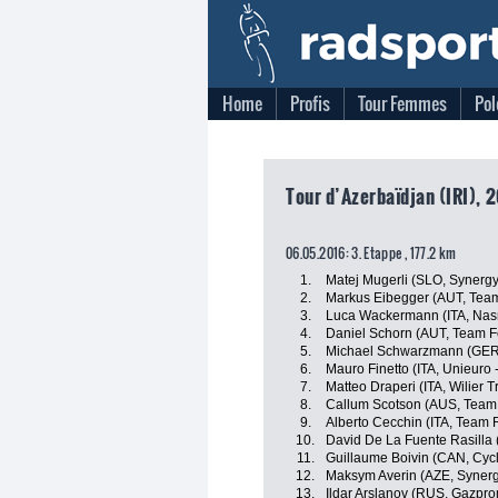
Home
Profis
Tour Femmes
Pol
Tour d’Azerbaïdjan (IRI), 2
06.05.2016: 3. Etappe , 177.2 km
1.
Matej Mugerli (SLO, Synergy
2.
Markus Eibegger (AUT, Team
3.
Luca Wackermann (ITA, Nasr
4.
Daniel Schorn (AUT, Team F
5.
Michael Schwarzmann (GER,
6.
Mauro Finetto (ITA, Unieuro -
7.
Matteo Draperi (ITA, Wilier T
8.
Callum Scotson (AUS, Team 
9.
Alberto Cecchin (ITA, Team 
10.
David De La Fuente Rasilla (
11.
Guillaume Boivin (CAN, Cy
12.
Maksym Averin (AZE, Synerg
13.
Ildar Arslanov (RUS, Gazpro