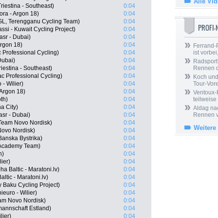
Alle Vi
riestina - Southeast)
0:04
ora - Argon 18)
0:04
L, Terengganu Cycling Team)
0:04
PROFI
si - Kuwait Cycling Project)
0:04
sr - Dubai)
0:04
Argon 18)
0:04
Ferrand-P
 Professional Cycling)
0:04
ist vorbei,
Dubai)
0:04
Radsport 
riestina - Southeast)
0:04
Rennen 
 Professional Cycling)
0:04
Koch und 
- Wilier)
0:04
Tour-Vor
 Argon 18)
0:04
Ventoux-
th)
0:04
teilweise
a City)
0:04
Aldag nac
asr - Dubai)
0:04
Rennen v
 Team Novo Nordisk)
0:04
Weitere
Novo Nordisk)
0:04
Banska Bystrika)
0:04
 Academy Team)
0:04
h)
0:04
lier)
0:04
ha Baltic - Maratoni.lv)
0:04
ltic - Maratoni.lv)
0:04
 Baku Cycling Project)
0:04
ieuro - Wilier)
0:04
eam Novo Nordisk)
0:04
mannschaft Estland)
0:04
lier)
0:04