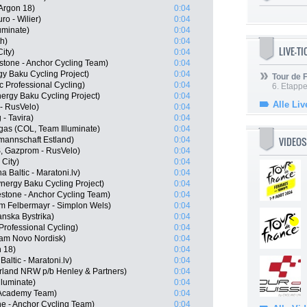
 Argon 18)
0:04
ro - Wilier)
0:04
luminate)
0:04
h)
0:04
LIVE-T
ity)
0:04
tone - Anchor Cycling Team)
0:04
y Baku Cycling Project)
0:04
Tour de
 Professional Cycling)
0:04
6. Etapp
ergy Baku Cycling Project)
0:04
Alle Liv
- RusVelo)
0:04
- Tavira)
0:04
gas (COL, Team Illuminate)
0:04
VIDEOS
mannschaft Estland)
0:04
, Gazprom - RusVelo)
0:04
City)
0:04
a Baltic - Maratoni.lv)
0:04
nergy Baku Cycling Project)
0:04
stone - Anchor Cycling Team)
0:04
m Felbermayr - Simplon Wels)
0:04
nska Bystrika)
0:04
rofessional Cycling)
0:04
eam Novo Nordisk)
0:04
n 18)
0:04
altic - Maratoni.lv)
0:04
erland NRW p/b Henley & Partners)
0:04
lluminate)
0:04
 Academy Team)
0:04
ne - Anchor Cycling Team)
0:04