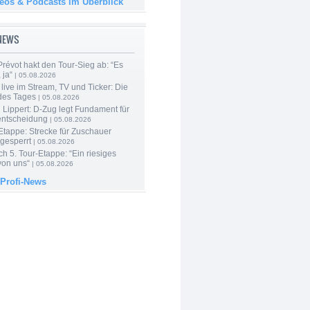
deos & Podcasts im Überblick
-NEWS
révot hakt den Tour-Sieg ab: “Es
 ja“
| 05.08.2026
live im Stream, TV und Ticker: Die
des Tages
| 05.08.2026
Lippert: D-Zug legt Fundament für
entscheidung
| 05.08.2026
Etappe: Strecke für Zuschauer
 gesperrt
| 05.08.2026
h 5. Tour-Etappe: “Ein riesiges
on uns“
| 05.08.2026
 Profi-News