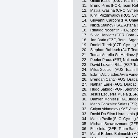
10.
Griffin Easter (USA, Team Il
11.
Bruno Pires (POR, Team Rot
12.
Matija Kvasina (CRO, Synerg
13.
Kiryll Pozdnyakov (RUS, Syn
14.
Giovanni Carboni (ITA, Unieu
15.
Nikita Stalnov (KAZ, Astana C
16.
Rinaldo Nocentini (ITA, Sport
17.
Silvio Herklotz (GER, Bora -
18.
Jan Barta (CZE, Bora - Argo
19.
Daniel Turek (CZE, Cycling
20.
Stephan Rabitsch (AUT, Tea
21.
Tomas Aurelio Gil Martinez (
22.
Peeter Pruus (EST, National
23.
David Lozano Riba (ESP, T
24.
Miles Scotson (AUS, Team Il
25.
Edwin Alcibiades Avila Vane
26.
Brendan Canty (AUS, Drapac
27.
Nathan Earle (AUS, Drapac P
28.
Hugo Sabido (POR, Sporting 
29.
Jesus Ezquerra Muela (ESP, 
30.
Damien Monier (FRA, Bridge
31.
Mario Gonzalez Salas (ESP, S
32.
Galym Akhmetov (KAZ, Astan
33.
David Da Silva Livramento (
34.
Marko Pavlic (SLO, Cycling
35.
Michael Schwarzmann (GER,
36.
Felix Intra (GER, Team Sau
37.
Maral-Erdene Batmunkh (MG