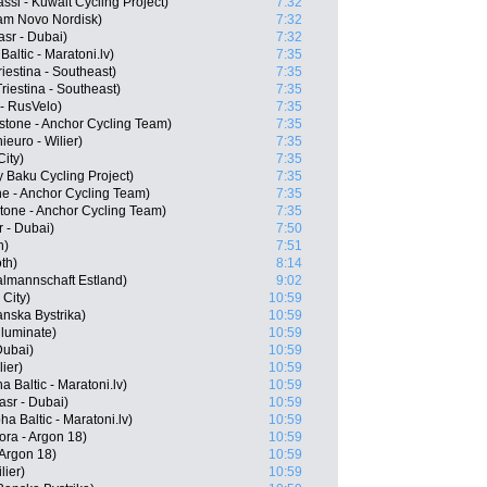
si - Kuwait Cycling Project)
7:32
eam Novo Nordisk)
7:32
asr - Dubai)
7:32
altic - Maratoni.lv)
7:35
riestina - Southeast)
7:35
riestina - Southeast)
7:35
- RusVelo)
7:35
tone - Anchor Cycling Team)
7:35
ieuro - Wilier)
7:35
City)
7:35
 Baku Cycling Project)
7:35
ne - Anchor Cycling Team)
7:35
tone - Anchor Cycling Team)
7:35
 - Dubai)
7:50
h)
7:51
th)
8:14
almannschaft Estland)
9:02
City)
10:59
nska Bystrika)
10:59
lluminate)
10:59
Dubai)
10:59
lier)
10:59
a Baltic - Maratoni.lv)
10:59
sr - Dubai)
10:59
ha Baltic - Maratoni.lv)
10:59
ora - Argon 18)
10:59
 Argon 18)
10:59
lier)
10:59